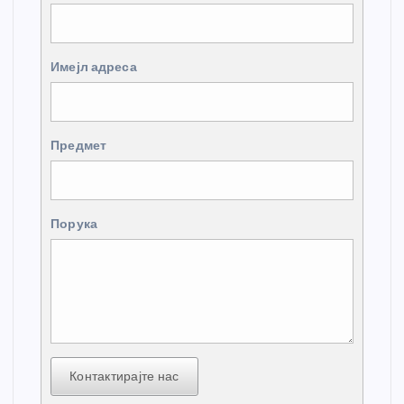
Имејл адреса
Предмет
Порука
Контактирајте нас