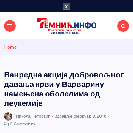
S
k
i
p
t
o
Темнићки
c
Home
o
n
информативн
t
e
Ванредна акција добровољног
и портал
n
давања крви у Варварину
t
намењена оболелима од
леукемије
Никола Петровић
Здравље
фебруар 9, 2018
0 Comments