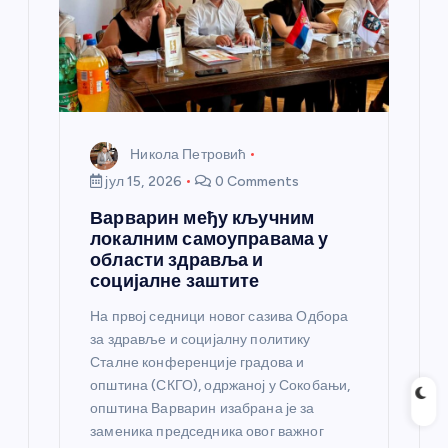
Никола Петровић
јул 15, 2026
0 Comments
Варварин међу кључним
локалним самоуправама у
области здравља и
социјалне заштите
На првој седници новог сазива Одбора
за здравље и социјалну политику
Сталне конференције градова и
општина (СКГО), одржаној у Сокобањи,
општина Варварин изабрана је за
заменика председника овог важног