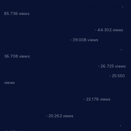
Планска искључења електричне енергије за 27.07.2022.
-
85.736 views
Горан Макрагић директор, Ђорђе Бајић спортски
директор новог прволигаша из Варварина
- 44.302 views
Цене на крушевачким пијацама
- 39.008 views
Планска искључења електричне енергије за 19.05.2021.
-
36.708 views
Реконструкција хотела “Плажа” у Варварину
- 26.725 views
Апел за помоћ породици Марковић из Варварина
- 25.550
views
Саопштење и демант Дома здравља “Др Властимир
Годић” на текст који кружи фејсбуком
- 22.178 views
Јелена Вујић-Обрадовић представник Александровца у
Парламенту Србије
- 20.262 views
Откривена илегална штампарија новца код Варварина
-