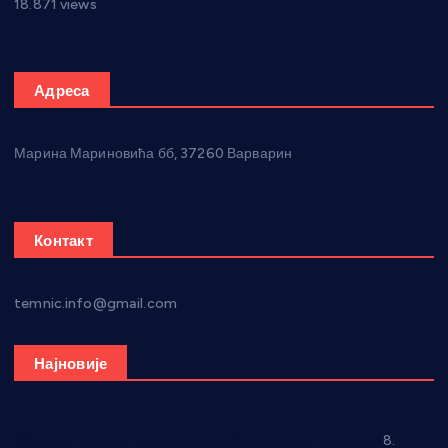
18.871 views
Адреса
Марина Мариновића бб, 37260 Варварин
Контакт
temnic.info@gmail.com
Најновије
“Долина Бачине” кренула у уређење кутка за младе
8.