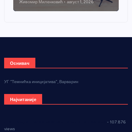
Живомир Миленковић
август 1, 2026
Оснивач
УГ “Темнићка иницијатива”, Варварин
Најчитаније
СНС: Осуда говора мржње и насиља над женама
- 107.876
views