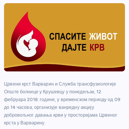
Црвени крст Варварин и Служба трансфузиологије
Опште болнице у Крушевцу у понедељак, 12.
фебруара 2018. године, у временском периоду од 09
до 14 часова, организује ванредну акцију
добровољног давања крви у просторијама Црвеног
крста у Варварину.