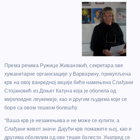
Према речима Ружице Живановић, секретара ове
хуманитарне организације у Варварину, прикупљена
крв на овој ванредној акцији биће намењена Слађани
Стојановић из Доњег Катуна која је оболела од
мијелоидне леукемије, као и другим људима који се
боре са овом тешком болешћу.
“Ваша крв је незамењива и не може се купити, а
Слађани живот значи. Дајући крв помажете њој, као и
другима оболелим од ове тешке болести. Унапред се