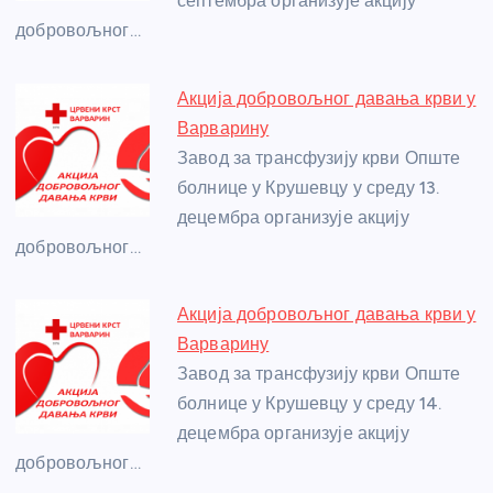
септембра организује акцију
k
добровољног…
Акција добровољног давања крви у
Варварину
Завод за трансфузију крви Опште
болнице у Крушевцу у среду 13.
децембра организује акцију
добровољног…
Акција добровољног давања крви у
Варварину
Завод за трансфузију крви Опште
болнице у Крушевцу у среду 14.
децембра организује акцију
добровољног…