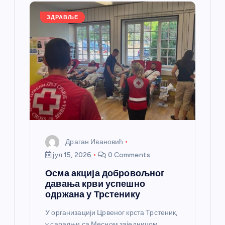
л
ЗДРАВЉЕ
а
н
к
а
Драган Ивановић
јул 15, 2026
0 Comments
Осма акција добровољног
давања крви успешно
одржана у Трстенику
У организацији Црвеног крста Трстеник,
у сарадњи са Месном заједницом