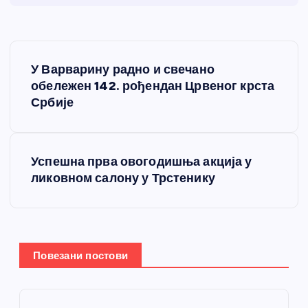
К
У Варварину радно и свечано
р
обележен 142. рођендан Црвеног крста
Србије
е
т
Успешна прва овогодишња акција у
ликовном салону у Трстенику
а
њ
е
Повезани постови
ч