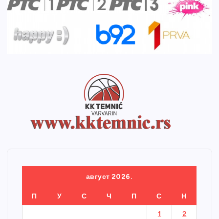
август 2026.
П
У
С
Ч
П
С
Н
1
2