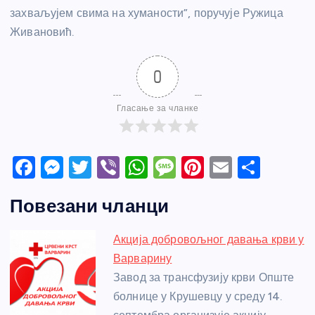
захваљујем свима на хуманости”, поручује Ружица
Живановић.
0
Гласање за чланке
F
M
T
Vi
W
M
Pi
E
S
a
e
w
b
h
e
nt
m
h
Повезани чланци
c
ss
itt
er
at
ss
er
ail
ar
e
e
er
s
a
e
e
Акција добровољног давања крви у
b
n
A
g
st
Варварину
o
g
p
e
Завод за трансфузију крви Опште
o
er
p
болнице у Крушевцу у среду 14.