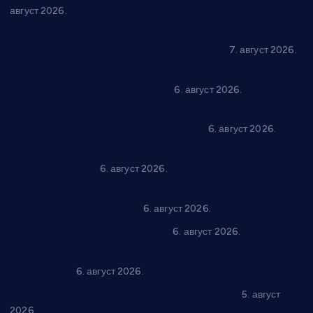
август 2026.
Општина Ћићевац наставља да подржава предузетнике:
10 нових субвенција за самозапошљавање
7. август 2026.
Вражогрнци чувају традицију: “Михољски сусрети села”
уз спортска надметања и забаву
6. август 2026.
Варварин подржао 25 нових предузетника: За
самозапошљавање по 380.000 динара
6. август 2026.
“Трстеник на Морави” од 10. до 16. августа: Богат програм
за све генерације
6. август 2026.
“Да се ради и гради по твом”: Трстеник улаже 4 милиона
динара у пројекте грађана
6. август 2026.
In memoriam: Тања Вилотијевић
6. август 2026.
Даница Петровић оживљава лик и дело Десанке
Максимовић
6. август 2026.
Александровац спреман за 61. “Жупску бербу”
5. август
2026.