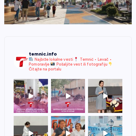
temnic.info
Najbrže lokalne vesti
Temnić • Levač •
Pomoravlje
Pošaljite vest ili fotografiju
Čitajte na portalu