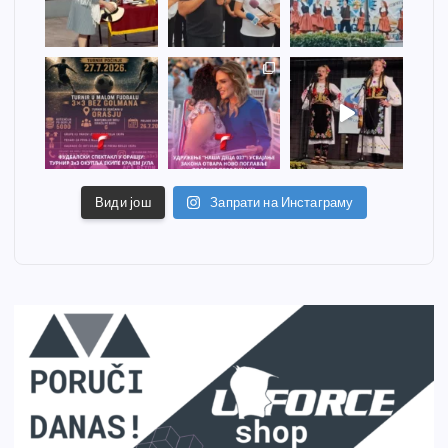
Види још
Запрати на Инстаграму