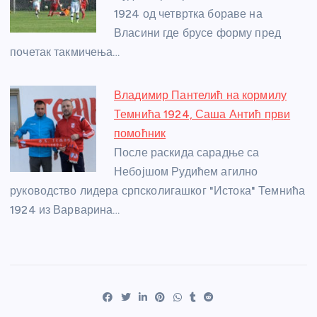
1924 од четвртка бораве на
Власини где брусе форму пред
почетак такмичења…
Владимир Пантелић на кормилу
Темнића 1924, Саша Антић први
помоћник
После раскида сарадње са
Небојшом Рудићем агилно
руководство лидера српсколигашког "Истока" Темнића
1924 из Варварина…