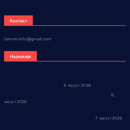
Контакт
temnic.info@gmail.com
Најновије
Вече за памћење у Брусу: “Trio Maracto” одушевио
публику на Градском базену
9. август 2026.
“Долина Бачине” кренула у уређење кутка за младе
8.
август 2026.
Општина Ћићевац наставља да подржава предузетнике:
10 нових субвенција за самозапошљавање
7. август 2026.
Вражогрнци чувају традицију: “Михољски сусрети села”