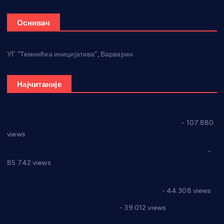
Оснивач
УГ “Темнићка иницијатива”, Варварин
Најчитаније
СНС: Осуда говора мржње и насиља над женама
- 107.880
views
Планска искључења електричне енергије за 27.07.2022.
-
85.742 views
Горан Макрагић директор, Ђорђе Бајић спортски
директор новог прволигаша из Варварина
- 44.308 views
Цене на крушевачким пијацама
- 39.012 views