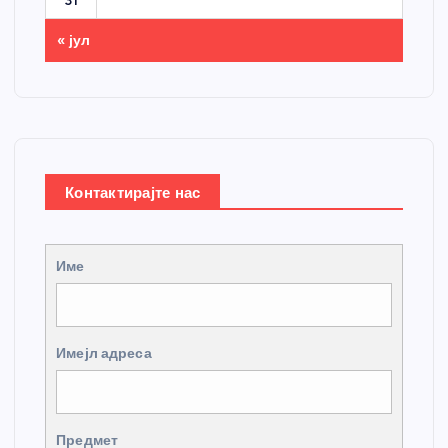
31
« јул
Контактирајте нас
Име
Имејл адреса
Предмет