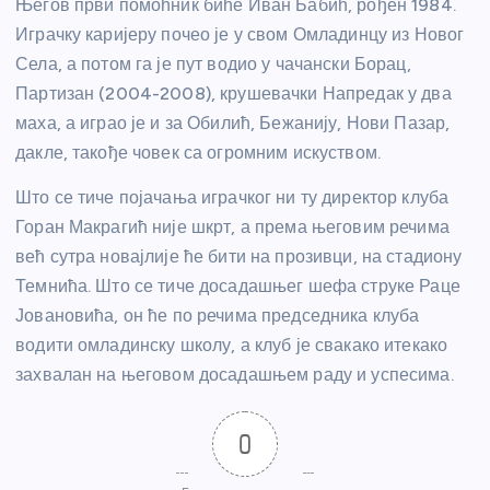
Његов први помоћник биће Иван Бабић, рођен 1984.
Играчку каријеру почео је у свом Омладинцу из Новог
Села, а потом га је пут водио у чачански Борац,
Партизан (2004-2008), крушевачки Напредак у два
маха, а играо је и за Обилић, Бежанију, Нови Пазар,
дакле, такође човек са огромним искуством.
Што се тиче појачања играчког ни ту директор клуба
Горан Макрагић није шкрт, а према његовим речима
већ сутра новајлије ће бити на прозивци, на стадиону
Темнића. Што се тиче досадашњег шефа струке Раце
Јовановића, он ће по речима председника клуба
водити омладинску школу, а клуб је свакако итекако
захвалан на његовом досадашњем раду и успесима.
0