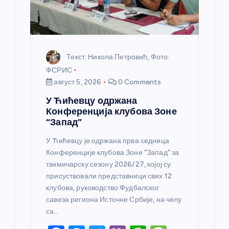
к
а
Текст: Никола Петровић, Фото:
ФСРИС
август 5, 2026
0 Comments
У Ћићевцу одржана
Конференција клубова Зоне
“Запад”
У Ћићевцу је одржана прва седница
Конференције клубова Зоне “Запад” за
такмичарску сезону 2026/27, којој су
присуствовали представници свих 12
клубова, руководство Фудбалског
савеза региона Источне Србије, на челу
са…