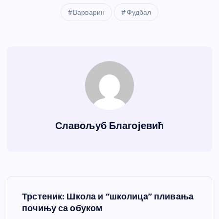
Варварин
Фудбал
Славољуб Благојевић
К
Трстеник: Школа и “школица” пливања
р
почињу са обуком