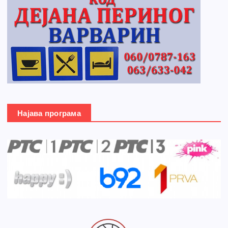
Најава програма