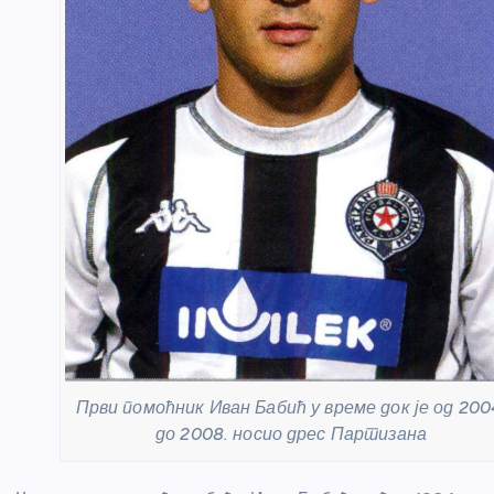
Први помоћник Иван Бабић у време док је од 200
до 2008. носио дрес Партизана