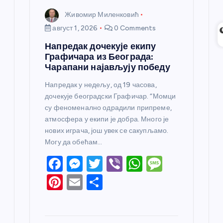
Живомир Миленковић
август 1, 2026
0 Comments
Напредак дочекује екипу
Графичара из Београда:
Чарапани најављују победу
Напредак у недељу, од 19 часова,
дочекује београдски Графичар. “Момци
су феноменално одрадили припреме,
атмосфера у екипи је добра. Много је
нових играча, још увек се сакупљамо.
Могу да обећам…
F
M
T
Vi
W
M
a
e
w
b
h
e
Pi
E
S
c
ss
itt
er
at
ss
nt
m
h
e
e
er
s
a
er
ail
ar