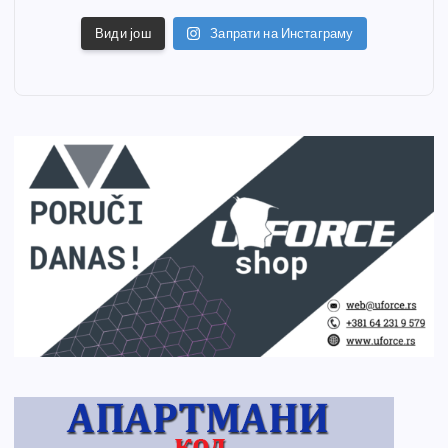
Види још
Запрати на Инстаграму