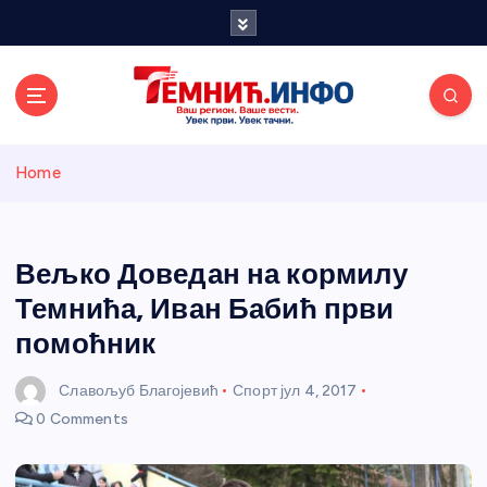
S
k
i
p
t
o
Темнићки
c
Home
o
n
информативн
t
e
Вељко Доведан на кормилу
и портал
n
Темнића, Иван Бабић први
t
помоћник
Славољуб Благојевић
Спорт
јул 4, 2017
0 Comments