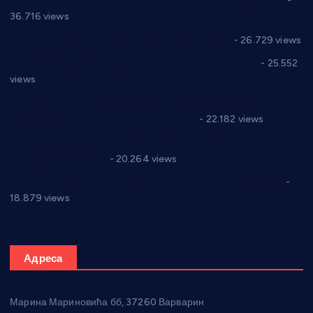
Планска искључења електричне енергије за 19.05.2021.
-
36.716 views
Реконструкција хотела “Плажа” у Варварину
- 26.729 views
Апел за помоћ породици Марковић из Варварина
- 25.552
views
Саопштење и демант Дома здравља “Др Властимир
Годић” на текст који кружи фејсбуком
- 22.182 views
Јелена Вујић-Обрадовић представник Александровца у
Парламенту Србије
- 20.264 views
Откривена илегална штампарија новца код Варварина
-
18.879 views
Адреса
Марина Мариновића бб, 37260 Варварин