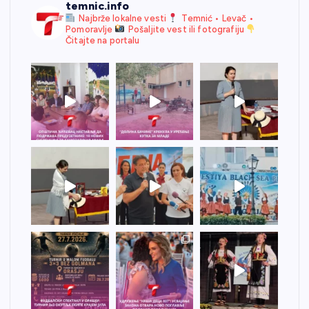
temnic.info
Najbrže lokalne vesti
Temnić • Levač •
Pomoravlje
Pošaljite vest ili fotografiju
Čitajte na portalu