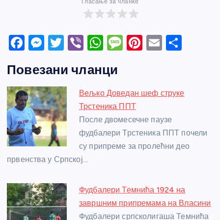
Гласање за чланке
F
M
T
Vi
W
M
Pi
E
S
a
e
w
b
h
e
nt
m
h
Повезани чланци
c
ss
itt
er
at
ss
er
ail
ar
e
e
er
s
a
e
e
Вељко Доведан шеф струке
b
n
A
g
st
Трстеника ППТ
o
g
p
e
После двомесечне паузе
o
er
p
фудбалери Трстеника ППТ почели
су припреме за пролећни део
k
првенства у Српској…
Фудбалери Темнића 1924 на
завршним припремама на Власини
Фудбалери српсколигаша Темнића