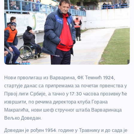
Нови прволигаш из Варварина, ФК Темнић 1924,
стартује данас са припремама за почетак првенства у
Првој лиги Србије, а тачно у 17:30 часова прозивку ће
извршити, по речима директора клуба Горана
Макрагића, нови шеф стручног штаба Варваринаца
Вељко Доведан.
Доведан је рођен 1954. године у Травнику и до сада је