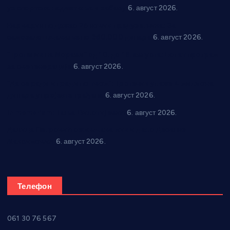
уз спортска надметања и забаву
6. август 2026.
Варварин подржао 25 нових предузетника: За
самозапошљавање по 380.000 динара
6. август 2026.
“Трстеник на Морави” од 10. до 16. августа: Богат програм
за све генерације
6. август 2026.
“Да се ради и гради по твом”: Трстеник улаже 4 милиона
динара у пројекте грађана
6. август 2026.
In memoriam: Тања Вилотијевић
6. август 2026.
Даница Петровић оживљава лик и дело Десанке
Максимовић
6. август 2026.
Телефон
061 30 76 567