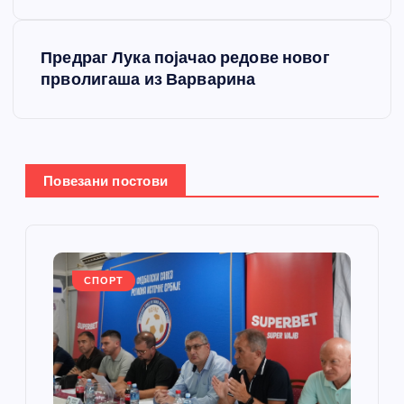
е
Предраг Лука појачао редове новог
т
прволигаша из Варварина
а
њ
Повезани постови
е
ч
л
СПОРТ
а
н