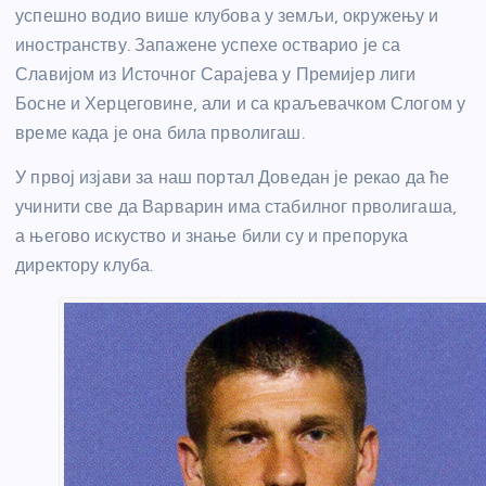
успешно водио више клубова у земљи, окружењу и
иностранству. Запажене успехе остварио је са
Славијом из Источног Сарајева у Премијер лиги
Босне и Херцеговине, али и са краљевачком Слогом у
време када је она била прволигаш.
У првој изјави за наш портал Доведан је рекао да ће
учинити све да Варварин има стабилног прволигаша,
а његово искуство и знање били су и препорука
директору клуба.