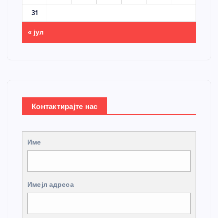
31
« јул
Контактирајте нас
Име
Имејл адреса