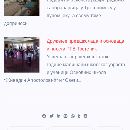
саобраћајница у Трстенику су у
пуном јеку, а свему томе
доприноси…
Дружење предшколаца и основаца
и посета РТВ Трстеник
Успешан завршетак школске
године малишани школског узраста
и ученици Основних школа
"Живадин Апостоловић" и "Свети…