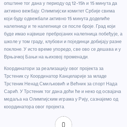
општине тог дана у периоду од 12-15h и 15 минута да
активно вежбају. Олимпијски комитет Србије свима
који буду одвежбали активно 15 минута доделиће
налепницу и те налепнице се после броје. Град који
буде имао највише пребројаних налепница побеђује, а
школе у том граду, клубови и појединци добијају разне
поклоне. У исто време упоредо, све ово се дешава и у
Врњачкој Бањи на њиховој променади.
Координатори за реализацију овог пројекта за
Трстеник су Координатор Канцеларије за младе
Трстеник Ненад Смиљковић и Већник за спорт Нада
Сарић. У Трстеник тог дана доћи ће и неко од освајача
медаља на Олимпијским играма у Рију, сазнајемо од
координатора овог пројекта.
0