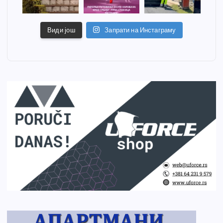
Види још
Запрати на Инстаграму