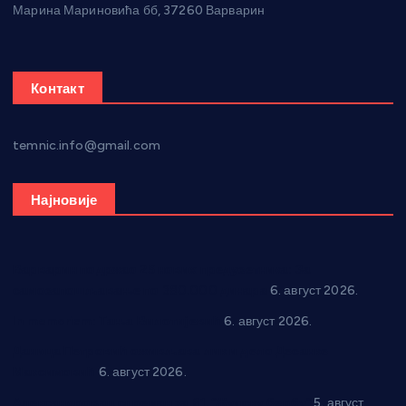
Марина Мариновића бб, 37260 Варварин
Контакт
temnic.info@gmail.com
Најновије
Варварин подржао 25 нових предузетника: За
самозапошљавање по 380.000 динара
6. август 2026.
In memoriam: Тања Вилотијевић
6. август 2026.
Даница Петровић оживљава лик и дело Десанке
Максимовић
6. август 2026.
Александровац спреман за 61. “Жупску бербу”
5. август