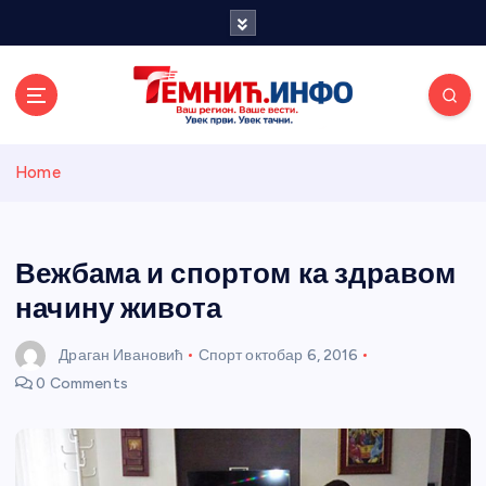
S
k
i
p
t
o
Темнићки
c
Home
o
n
информативн
t
e
Вежбама и спортом ка здравом
и портал
n
начину живота
t
Драган Ивановић
Спорт
октобар 6, 2016
0 Comments