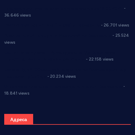
Планска искључења електричне енергије за 19.05.2021.
-
36.646 views
Реконструкција хотела “Плажа” у Варварину
- 26.701 views
Апел за помоћ породици Марковић из Варварина
- 25.524
views
Саопштење и демант Дома здравља “Др Властимир
Годић” на текст који кружи фејсбуком
- 22.158 views
Јелена Вујић-Обрадовић представник Александровца у
Парламенту Србије
- 20.234 views
Откривена илегална штампарија новца код Варварина
-
18.841 views
Адреса