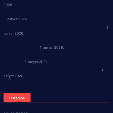
2026.
Нова игралишта стижу у Бошњане, Доњи Катун и Парцане
5. август 2026.
У Ћићевцу одржана Конференција клубова Зоне “Запад”
5.
август 2026.
Четири учионице у старом делу ОШ “Јован Курсула”
добијају ново рухо
4. август 2026.
Књижевност, музика, спорт и уметност током августа у
Варварину
3. август 2026.
Трстеничанин освојио јубиларни циклус “Слагалице”
3.
август 2026.
Телефон