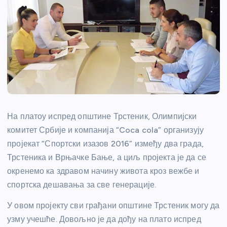
На платоу испред општине Трстеник, Олимпијски
комитет Србије и компанија “Coca cola” организују
пројекат “Спортски изазов 2016” између два града,
Трстеника и Врњачке Бање, а циљ пројекта је да се
окренемо ка здравом начину живота кроз вежбе и
спортска дешавања за све генерације.
У овом пројекту сви грађани општине Трстеник могу да
узму учешће. Довољно је да дођу на плато испред