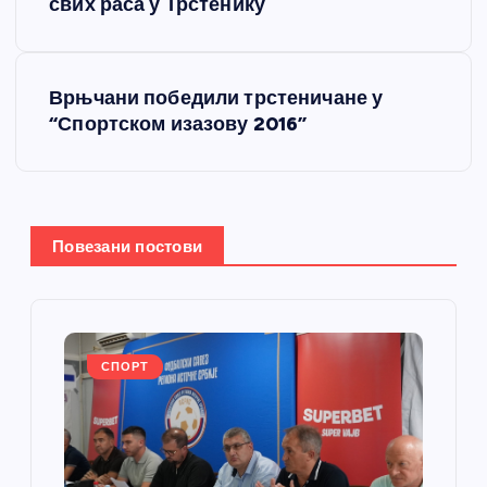
р
свих раса у Трстенику
е
Врњчани победили трстеничане у
т
“Спортском изазову 2016”
а
њ
Повезани постови
е
ч
л
СПОРТ
а