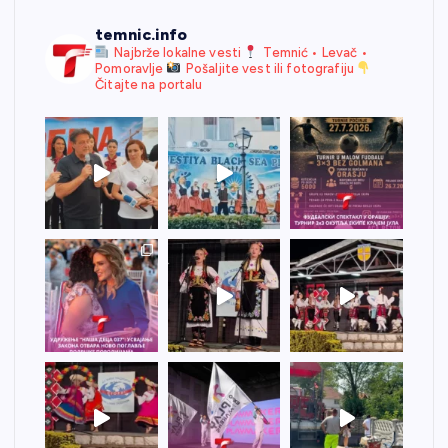
temnic.info
Najbrže lokalne vesti
Temnić • Levač •
Pomoravlje
Pošaljite vest ili fotografiju
Čitajte na portalu