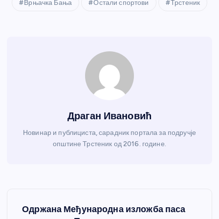
Врњачка Бања
Остали спортови
Трстеник
Драган Ивановић
Новинар и публициста, сарадник портала за подручје
општине Трстеник од 2016. године.
К
Одржана Међународна изложба паса