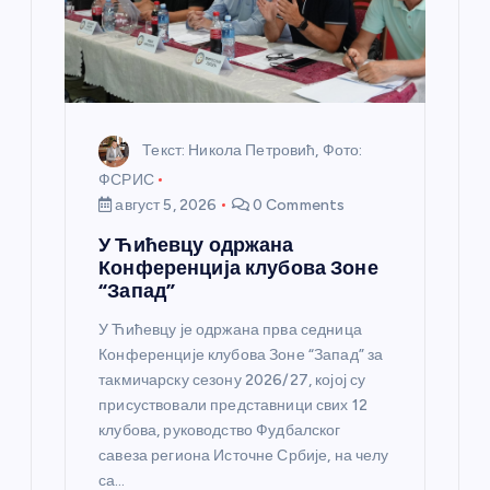
н
к
а
Текст: Никола Петровић, Фото:
ФСРИС
август 5, 2026
0 Comments
У Ћићевцу одржана
Конференција клубова Зоне
“Запад”
У Ћићевцу је одржана прва седница
Конференције клубова Зоне “Запад” за
такмичарску сезону 2026/27, којој су
присуствовали представници свих 12
клубова, руководство Фудбалског
савеза региона Источне Србије, на челу
са…