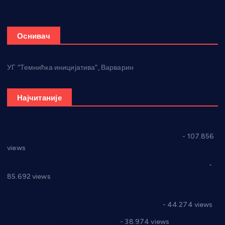
Оснивач
УГ “Темнићка иницијатива”, Варварин
Најчитаније
СНС: Осуда говора мржње и насиља над женама
- 107.856
views
Планска искључења електричне енергије за 27.07.2022.
-
85.692 views
Горан Макрагић директор, Ђорђе Бајић спортски
директор новог прволигаша из Варварина
- 44.274 views
Цене на крушевачким пијацама
- 38.974 views