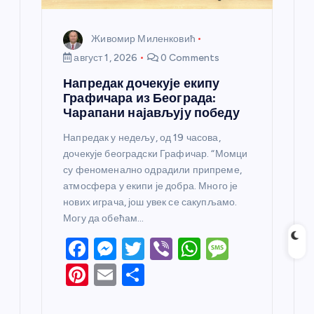
Живомир Миленковић
август 1, 2026
0 Comments
Напредак дочекује екипу
Графичара из Београда:
Чарапани најављују победу
Напредак у недељу, од 19 часова,
дочекује београдски Графичар. “Момци
су феноменално одрадили припреме,
атмосфера у екипи је добра. Много је
нових играча, још увек се сакупљамо.
Могу да обећам…
F
M
T
Vi
W
M
a
e
w
b
h
e
Pi
E
S
c
ss
itt
er
at
ss
nt
m
h