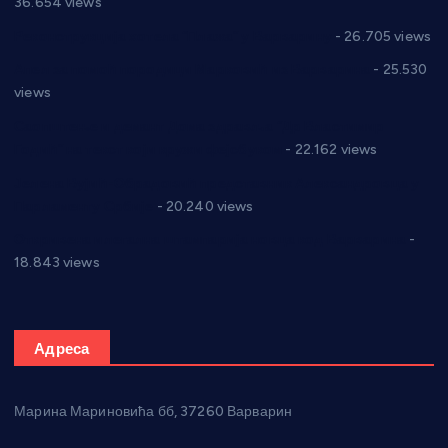
36.654 views
Реконструкција хотела “Плажа” у Варварину
- 26.705 views
Апел за помоћ породици Марковић из Варварина
- 25.530
views
Саопштење и демант Дома здравља “Др Властимир
Годић” на текст који кружи фејсбуком
- 22.162 views
Јелена Вујић-Обрадовић представник Александровца у
Парламенту Србије
- 20.240 views
Откривена илегална штампарија новца код Варварина
-
18.843 views
Адреса
Марина Мариновића бб, 37260 Варварин