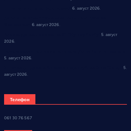
In memoriam: Тања Вилотијевић
6. август 2026.
Даница Петровић оживљава лик и дело Десанке
Максимовић
6. август 2026.
Александровац спреман за 61. “Жупску бербу”
5. август
2026.
Нова игралишта стижу у Бошњане, Доњи Катун и Парцане
5. август 2026.
У Ћићевцу одржана Конференција клубова Зоне “Запад”
5.
август 2026.
Телефон
061 30 76 567