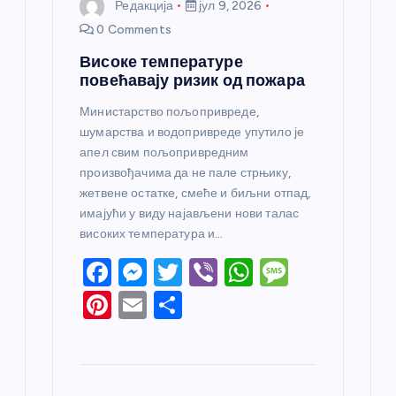
Редакција
јул 9, 2026
0 Comments
Високе температуре
повећавају ризик од пожара
Министарство пољопривреде,
шумарства и водопривреде упутило је
апел свим пољопривредним
произвођачима да не пале стрњику,
жетвене остатке, смеће и биљни отпад,
имајући у виду најављени нови талас
високих температура и…
F
M
T
Vi
W
M
a
e
w
b
h
e
Pi
E
S
c
ss
itt
er
at
ss
nt
m
h
e
e
er
s
a
er
ail
ar
b
n
A
g
e
e