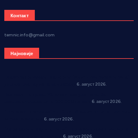
Контакт
temnic.info@gmail.com
Најновије
Вражогрнци чувају традицију: “Михољски сусрети села”
уз спортска надметања и забаву
6. август 2026.
Варварин подржао 25 нових предузетника: За
самозапошљавање по 380.000 динара
6. август 2026.
“Трстеник на Морави” од 10. до 16. августа: Богат програм
за све генерације
6. август 2026.
“Да се ради и гради по твом”: Трстеник улаже 4 милиона
динара у пројекте грађана
6. август 2026.