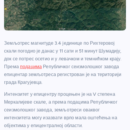
Земљотрес магнитуде 3.4 јединице по Рихтеровој
скали погодио је данас у 11 сати и 51 минут Шумадију,
док се потрес осетио и у левачком и темнићком крају.
Према
подацима
Републичког сеизмолошког завода
епицентар земљотреса регистрован је на територији
града Крагујевца.
Интензитет у епицентру процењен је на V степена
Меркалијеве скале, а према подацима Републичког
сеизмолошког завода, земљотреси оваквог
интензитета могу изазвати врло мала оштећења на
објектима у епицентралној области.