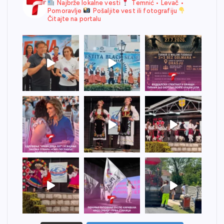
Najbrže lokalne vesti
Temnić • Levač •
Pomoravlje
Pošaljite vest ili fotografiju
Čitajte na portalu