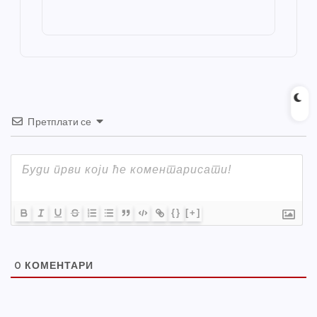
o
g
p
e
st
o
er
p
k
Претплати се
{}
[+]
0
КОМЕНТАРИ