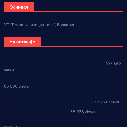
Оснивач
УГ “Темнићка иницијатива”, Варварин
Најчитаније
СНС: Осуда говора мржње и насиља над женама
- 107.860
views
Планска искључења електричне енергије за 27.07.2022.
-
85.696 views
Горан Макрагић директор, Ђорђе Бајић спортски
директор новог прволигаша из Варварина
- 44.276 views
Цене на крушевачким пијацама
- 38.978 views
Планска искључења електричне енергије за 19.05.2021.
-