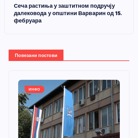
Сеча растиња у заштитном подручју
т
далековода у општини Варварин од 15.
фебруара
а
њ
е
Повезани постови
ч
л
ИНФО
а
н
к