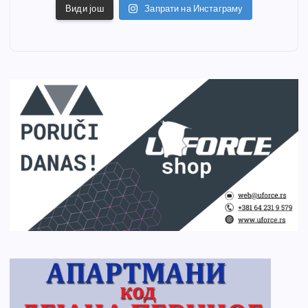
Види још
Запрати на Инстаграму