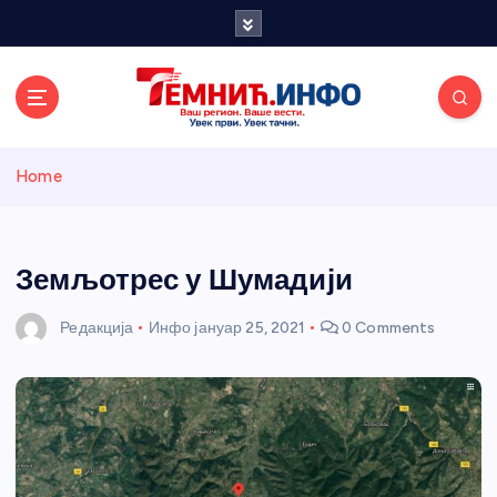
S
k
i
p
t
o
Темнићки
c
Home
o
n
информативн
t
e
Земљотрес у Шумадији
и портал
n
t
Редакција
Инфо
јануар 25, 2021
0 Comments