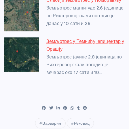
Слабији земљотрес у Поморављу
Земљотрес магнитуде 2.6 јединице
по Рихтеровој скали погодио је
данас у 10 сати и 26…
Земљотрес у Темнићу, епицентар у
Орашју
Земљотрес јачине 2.8 јединица по
Рихтеровој скали погодио је
вечерас око 17 сати и 10…
Варварин
Рековац