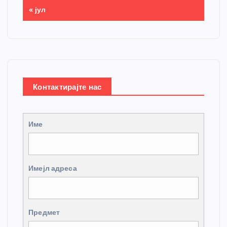
« јул
Контактирајте нас
Име
Имејл адреса
Предмет