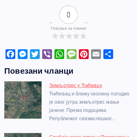
0
Гласање за чланке
F
M
T
Vi
W
M
Pi
E
S
a
e
w
b
h
e
nt
m
h
Повезани чланци
c
ss
itt
er
at
ss
er
ail
ar
e
e
er
s
a
e
e
Земљотрес у Ћићевцу
b
n
A
g
st
Ћићевац и ближу околину погодио
o
g
p
e
је овог јутра земљотрес мање
o
er
p
јачине. Према подацима
Републичког сеизмолошког…
k