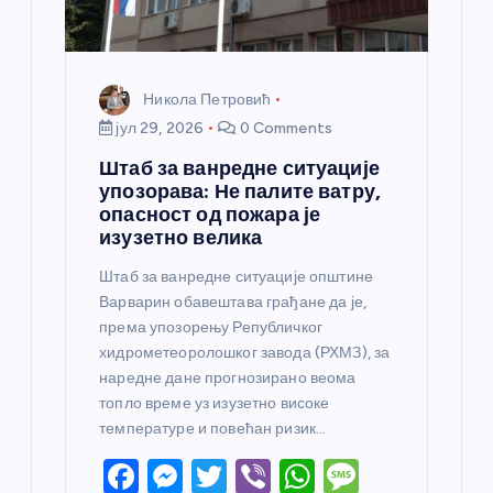
а
Никола Петровић
јул 29, 2026
0 Comments
Штаб за ванредне ситуације
упозорава: Не палите ватру,
опасност од пожара је
изузетно велика
Штаб за ванредне ситуације општине
Варварин обавештава грађане да је,
према упозорењу Републичког
хидрометеоролошког завода (РХМЗ), за
наредне дане прогнозирано веома
топло време уз изузетно високе
температуре и повећан ризик…
F
M
T
Vi
W
M