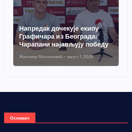
Спортски центар “Ћићевац”
добија савремени систем
грејања
Никола Петровић
јул 31, 2026
Оснивач