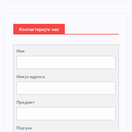
Контактирајте нас
Име
Имејл адреса
Предмет
Порука