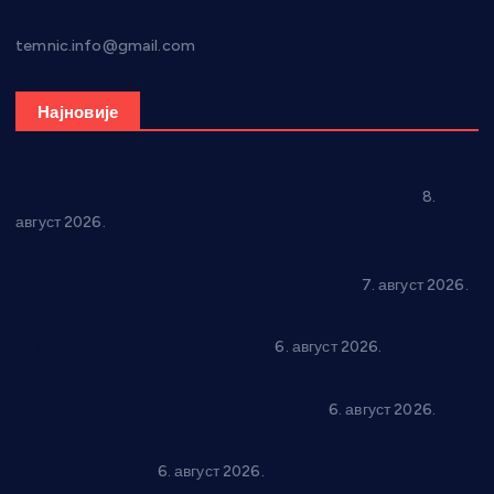
temnic.info@gmail.com
Најновије
“Долина Бачине” кренула у уређење кутка за младе
8.
август 2026.
Општина Ћићевац наставља да подржава предузетнике:
10 нових субвенција за самозапошљавање
7. август 2026.
Вражогрнци чувају традицију: “Михољски сусрети села”
уз спортска надметања и забаву
6. август 2026.
Варварин подржао 25 нових предузетника: За
самозапошљавање по 380.000 динара
6. август 2026.
“Трстеник на Морави” од 10. до 16. августа: Богат програм
за све генерације
6. август 2026.