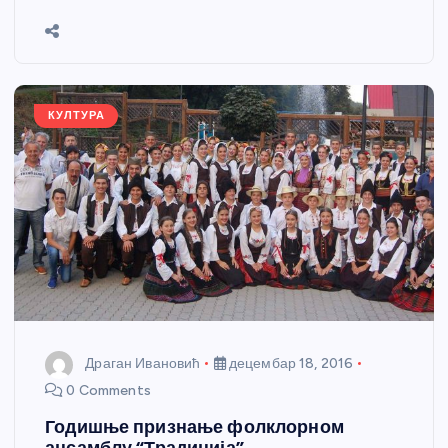
b
n
A
g
st
e
o
g
p
e
o
er
p
k
КУЛТУРА
Драган Ивановић
децембар 18, 2016
0 Comments
Годишње признање фолклорном
ансамблу “Традиција”