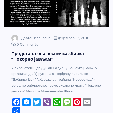
Драган Ивановић
децембар 23, 2016
0 Comments
Представљена песничка збирка
“Покорно јављам”
У библиотеци “др Душан Радић” у Врњачкој Бањи, у
организацији Удружења за одбрану ћирилице
“Добрица Ерић”, Удружења грађана “Новоселац” и
Врњачке библиотеке, промовисана је књига “Покорно
јављам” Милоша Милошевића Шике,…
F
M
T
Vi
W
M
Pi
E
a
e
w
b
h
e
nt
m
S