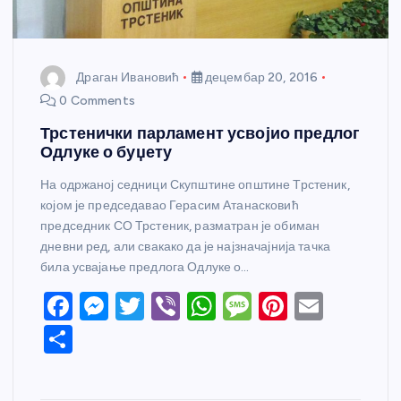
Драган Ивановић
децембар 20, 2016
0 Comments
Трстенички парламент усвојио предлог
Одлуке о буџету
На одржаној седници Скупштине општине Трстеник,
којом је председавао Герасим Атанасковић
председник СО Трстеник, разматран је обиман
дневни ред, али свакако да је најзначајнија тачка
била усвајање предлога Одлуке о…
F
M
T
Vi
W
M
Pi
E
a
e
w
b
h
e
nt
m
S
c
ss
itt
er
at
ss
er
ail
h
e
e
er
s
a
e
ar