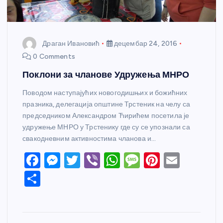
Драган Ивановић
децембар 24, 2016
0 Comments
Поклони за чланове Удружења МНРО
Поводом наступајућих новогодишњих и божићних
празника, делегација општине Трстеник на челу са
председником Александром Ћирићем посетила је
удружење МНРО у Трстенику где су се упознали са
свакодневним активностима чланова и…
F
M
T
Vi
W
M
Pi
E
a
e
w
b
h
e
nt
m
S
c
ss
itt
er
at
ss
er
ail
h
e
e
er
s
a
e
ar