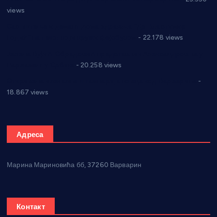
views
Саопштење и демант Дома здравља “Др Властимир
Годић” на текст који кружи фејсбуком
- 22.178 views
Јелена Вујић-Обрадовић представник Александровца у
Парламенту Србије
- 20.258 views
Откривена илегална штампарија новца код Варварина
-
18.867 views
Адреса
Марина Мариновића бб, 37260 Варварин
Контакт