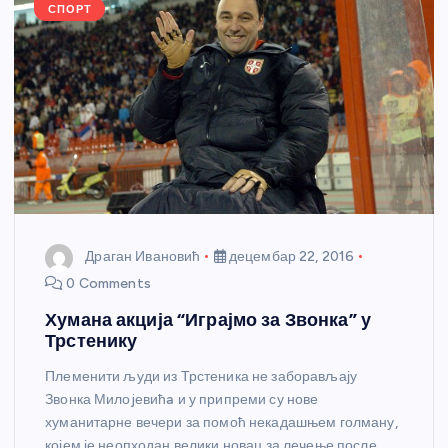
k
СПОРТ
Драган Ивановић
децембар 22, 2016
0 Comments
Хумана акција “Играјмо за Звонка” у
Трстенику
Племенити људи из Трстеника не заборављају
Звонка Милоjевићa и у припреми су нове
хуманитарне вечери за помоћ некадашњем голману,
којем је неопходан велики новац за лечење после