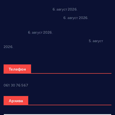
“Да се ради и гради по твом”: Трстеник улаже 4 милиона
динара у пројекте грађана
6. август 2026.
In memoriam: Тања Вилотијевић
6. август 2026.
Даница Петровић оживљава лик и дело Десанке
Максимовић
6. август 2026.
Александровац спреман за 61. “Жупску бербу”
5. август
2026.
Телефон
061 30 76 567
Архива