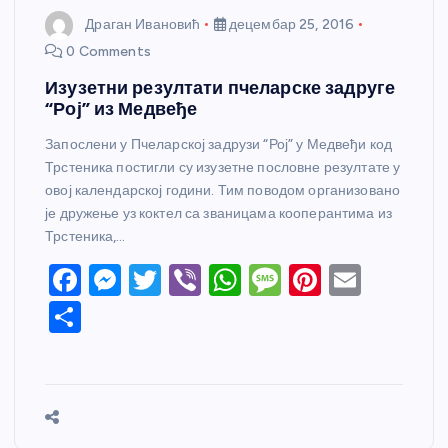
Драган Ивановић
децембар 25, 2016
0 Comments
Изузетни резултати пчеларске задруге
“Рој” из Медвеђе
Запослени у Пчеларској задрузи “Рој” у Медвеђи код
Трстеника постигли су изузетне пословне резултате у
овој календарској години. Тим поводом организовано
је дружење уз коктел са званицама кооперантима из
Трстеника,…
F
M
T
Vi
W
M
Pi
E
a
e
w
b
h
e
nt
m
S
c
ss
itt
er
at
ss
er
ail
h
e
e
er
s
a
e
ar
b
n
A
g
st
e
o
g
p
e