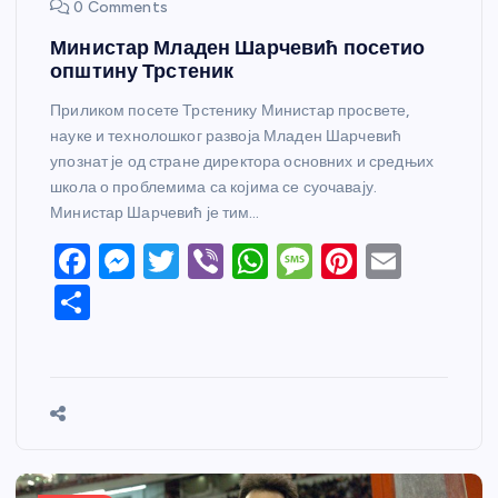
0 Comments
Министар Младен Шарчевић посетио
општину Трстеник
Приликом посете Трстенику Министар просвете,
науке и технолошког развоја Младен Шарчевић
упознат је од стране директора основних и средњих
школа о проблемима са којима се суочавају.
Министар Шарчевић је тим…
F
M
T
Vi
W
M
Pi
E
a
e
w
b
h
e
nt
m
S
c
ss
itt
er
at
ss
er
ail
h
e
e
er
s
a
e
ar
b
n
A
g
st
e
o
g
p
e
o
er
p