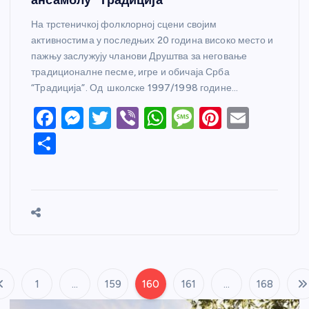
На трстеничкој фолклорној сцени својим
активностима у последњих 20 година високо место и
пажњу заслужују чланови Друштва за неговање
традиционалне песме, игре и обичаја Срба
“Традиција”. Од школске 1997/1998 године…
F
M
T
Vi
W
M
Pi
E
a
e
w
b
h
e
nt
m
S
c
ss
itt
er
at
ss
er
ail
h
e
e
er
s
a
e
ar
b
n
A
g
st
e
o
g
p
e
o
er
p
k
1
…
159
160
161
…
168
П