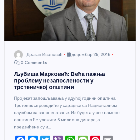
Драган Ивановић
децембар 25, 2016
0 Comments
Љубиша Марковић: Већа пажња
проблему незапослености у
трстеничкој општини
Пројекат запошљавања у идућој години општина
Трстеник спроводиће у сарадњи са Националном
службом за запошљавање. Из буџета у ове намене
општина ће уложити 5 милиона динара, а
предвиђене су и…