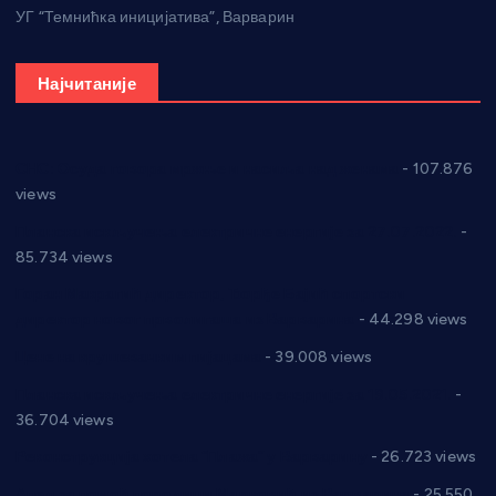
УГ “Темнићка иницијатива”, Варварин
Најчитаније
СНС: Осуда говора мржње и насиља над женама
- 107.876
views
Планска искључења електричне енергије за 27.07.2022.
-
85.734 views
Горан Макрагић директор, Ђорђе Бајић спортски
директор новог прволигаша из Варварина
- 44.298 views
Цене на крушевачким пијацама
- 39.008 views
Планска искључења електричне енергије за 19.05.2021.
-
36.704 views
Реконструкција хотела “Плажа” у Варварину
- 26.723 views
Апел за помоћ породици Марковић из Варварина
- 25.550