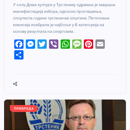
У холу Дома културе у Трстенику одржана је завршна
манифестација избора, односно проглашења,
спортиста године трстеничке општине. Петочлана
комисија изабрала је најбоље у 6 категорија на
основу резултата на спортским…
F
M
T
Vi
W
M
Pi
E
a
e
w
b
h
e
nt
m
S
c
ss
itt
er
at
ss
er
ail
h
e
e
er
s
a
e
ar
b
n
A
g
st
e
o
g
p
e
o
er
p
k
ПРИВРЕДА