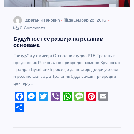
Драган Ивановић
децембар 28, 2016
0 Comments
Будућност се развија на реалним
основама
Гостујући у емисији Отворени студио РТВ Трстеник
председник Регионалне привредне коморе Крушевац
Предраг Вукићевић рекао је да постоје добри услови
и реалне шансе да Трстеник буде важан привредни
центар у…
F
M
T
Vi
W
M
Pi
E
a
e
w
b
h
e
nt
m
S
c
ss
itt
er
at
ss
er
ail
h
e
e
er
s
a
e
ar