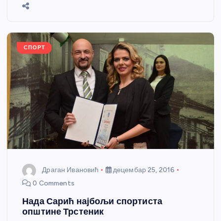
b
n
A
g
st
e
o
g
p
e
o
er
p
k
СПОРТ
Драган Ивановић
децембар 25, 2016
0 Comments
Нада Сарић најбољи спортиста
општине Трстеник