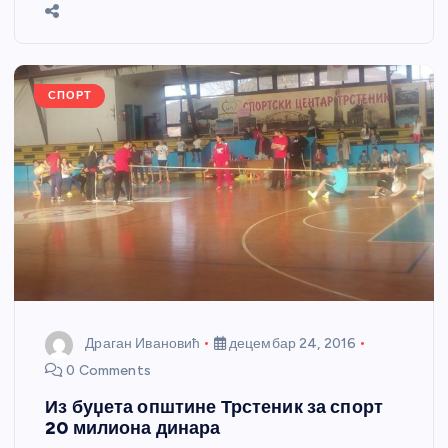
b
n
A
g
st
e
o
g
p
e
o
er
p
k
СПОРТ
Драган Ивановић
децембар 24, 2016
0 Comments
Из буџета општине Трстеник за спорт
20 милиона динара