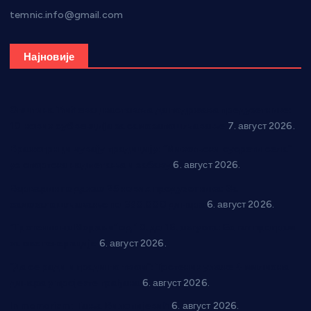
temnic.info@gmail.com
Најновије
Општина Ћићевац наставља да подржава предузетнике:
10 нових субвенција за самозапошљавање
7. август 2026.
Вражогрнци чувају традицију: “Михољски сусрети села”
уз спортска надметања и забаву
6. август 2026.
Варварин подржао 25 нових предузетника: За
самозапошљавање по 380.000 динара
6. август 2026.
“Трстеник на Морави” од 10. до 16. августа: Богат програм
за све генерације
6. август 2026.
“Да се ради и гради по твом”: Трстеник улаже 4 милиона
динара у пројекте грађана
6. август 2026.
In memoriam: Тања Вилотијевић
6. август 2026.