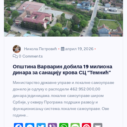
Никола Петровић
април 19, 2026
0 Comments
Општина Варварин добила 19 милиона
динара за санацију крова СЦ “Темнић”
Министарство државне управе и локалне самоуправе
донело је одлуку о расподели 462.952.000,00
динара јединицама локалне самоуправе широм
Србије, у оквиру Програма подршке развоју и
функционисању система локалне самоуправе. Ове
године…