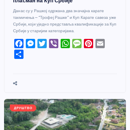
пласман на Куп Србије
Данас су у Рашкој одржана два значајна карате
такмичења – “Трофеј Рашке” и Куп Карате савеза уже
Србије, који уједно представља квалификације за Куп
Србије у старијим категоријама.
F
M
T
Vi
W
M
Pi
E
a
e
w
b
h
e
nt
m
S
c
ss
itt
er
at
ss
er
ail
h
e
e
er
s
a
e
ar
b
n
A
g
st
e
o
g
p
e
o
er
p
k
ДРУШТВО