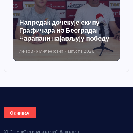
Напредак дочекује екипу
Графичара из Београда:
Чарапани најављују победу
Живомир Миленковић
август 1, 2026
Оснивач
УГ “Темнићка иницијатива”, Варварин