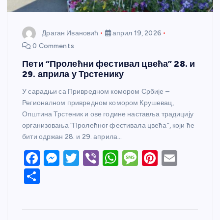
Драган Ивановић
април 19, 2026
0 Comments
Пети “Пролећни фестивал цвећа” 28. и
29. априла у Трстенику
У сарадњи са Привредном комором Србије –
Регионалном привредном комором Крушевац,
Општина Трстеник и ове године наставља традицију
организовања “Пролећног фестивала цвећа”, који ће
бити одржан 28. и 29. априла…
F
M
T
Vi
W
M
Pi
E
a
e
w
b
h
e
nt
m
S
c
ss
itt
er
at
ss
er
ail
h
e
e
er
s
a
e
ar