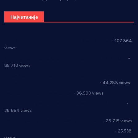
Најчитаније
СНС: Осуда говора мржње и насиља над женама
- 107.864
views
Планска искључења електричне енергије за 27.07.2022.
-
85.710 views
Горан Макрагић директор, Ђорђе Бајић спортски
директор новог прволигаша из Варварина
- 44.288 views
Цене на крушевачким пијацама
- 38.990 views
Планска искључења електричне енергије за 19.05.2021.
-
36.664 views
Реконструкција хотела “Плажа” у Варварину
- 26.715 views
Апел за помоћ породици Марковић из Варварина
- 25.538