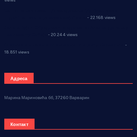
views
Саопштење и демант Дома здравља “Др Властимир
Годић” на текст који кружи фејсбуком
- 22.168 views
Јелена Вујић-Обрадовић представник Александровца у
Парламенту Србије
- 20.244 views
Откривена илегална штампарија новца код Варварина
-
18.851 views
Адреса
Марина Мариновића бб, 37260 Варварин
Контакт