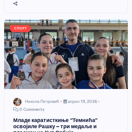
b
n
A
g
st
e
o
g
p
e
o
er
p
k
СПОРТ
Никола Петровић
април 19, 2026
0 Comments
Младе каратисткиње “Темнића”
освојиле Рашку – три медаље и