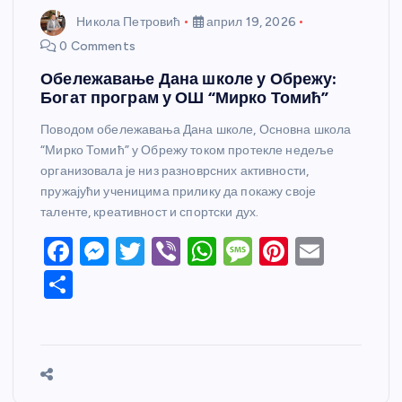
Никола Петровић
април 19, 2026
0 Comments
Обележавање Дана школе у Обрежу:
Богат програм у ОШ “Мирко Томић”
Поводом обележавања Дана школе, Основна школа
“Мирко Томић” у Обрежу током протекле недеље
организовала је низ разноврсних активности,
пружајући ученицима прилику да покажу своје
таленте, креативност и спортски дух.
F
M
T
Vi
W
M
Pi
E
a
e
w
b
h
e
nt
m
S
c
ss
itt
er
at
ss
er
ail
h
e
e
er
s
a
e
ar
b
n
A
g
st
e
o
g
p
e