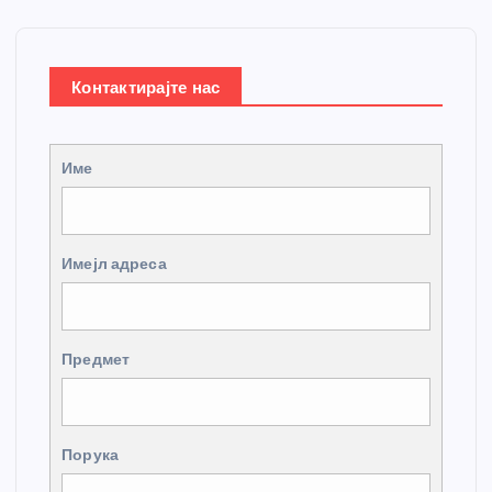
Контактирајте нас
Име
Имејл адреса
Предмет
Порука