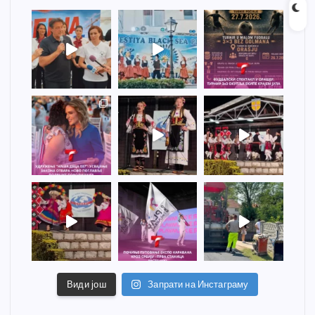
Види још
Запрати на Инстаграму