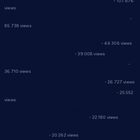
СНС: Осуда говора мржње и насиља над женама
- 107.876
views
Планска искључења електричне енергије за 27.07.2022.
-
85.738 views
Горан Макрагић директор, Ђорђе Бајић спортски
директор новог прволигаша из Варварина
- 44.306 views
Цене на крушевачким пијацама
- 39.008 views
Планска искључења електричне енергије за 19.05.2021.
-
36.710 views
Реконструкција хотела “Плажа” у Варварину
- 26.727 views
Апел за помоћ породици Марковић из Варварина
- 25.552
views
Саопштење и демант Дома здравља “Др Властимир
Годић” на текст који кружи фејсбуком
- 22.180 views
Јелена Вујић-Обрадовић представник Александровца у
Парламенту Србије
- 20.262 views