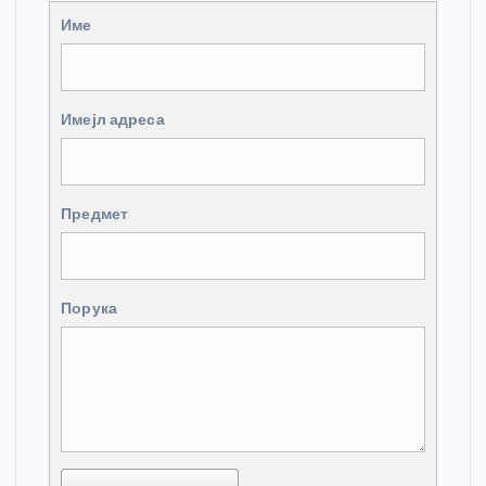
Име
Имејл адреса
Предмет
Порука