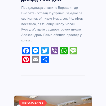
Председница општине Варварин др
Виолета Лутовац Ђурђевић, заједно са
својим помоћником Немањом Чолићем,
посетила је Основну школу “Јован
Курсула”, где је са директорком школе
Александром Ракић обишла простор у
којем…
F
M
T
Vi
W
M
a
e
w
b
h
e
Pi
E
S
c
ss
itt
er
at
ss
nt
m
h
e
e
er
s
a
er
ail
ar
b
n
A
g
e
e
o
g
p
e
st
o
er
p
k
ОБРАЗОВАЊЕ