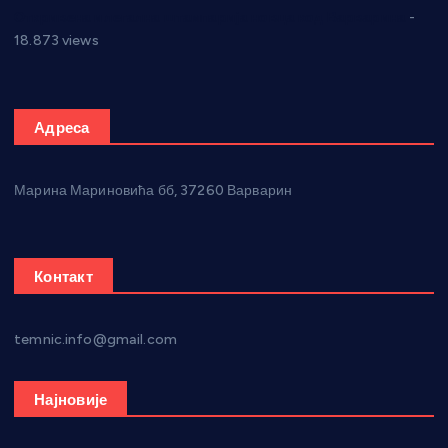
Откривена илегална штампарија новца код Варварина
-
18.873 views
Адреса
Марина Мариновића бб, 37260 Варварин
Контакт
temnic.info@gmail.com
Најновије