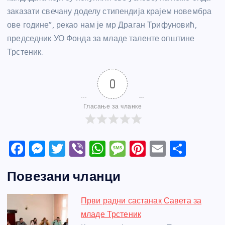
заказати свечану доделу стипендија крајем новембра
ове године”, рекао нам је мр Драган Трифуновић,
председник УО Фонда за младе таленте општине
Трстеник.
0
Гласање за чланке
F
M
T
Vi
W
M
Pi
E
S
a
e
w
b
h
e
nt
m
h
Повезани чланци
c
ss
itt
er
at
ss
er
ail
ar
e
e
er
s
a
e
e
Први радни састанак Савета за
b
n
A
g
st
младе Трстеник