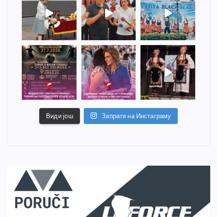
Види још
Запрати на Инстаграму