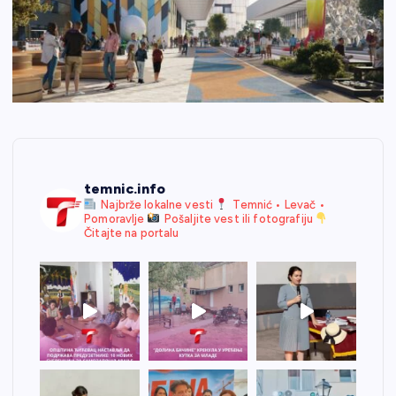
temnic.info
Najbrže lokalne vesti
Temnić • Levač •
Pomoravlje
Pošaljite vest ili fotografiju
Čitajte na portalu