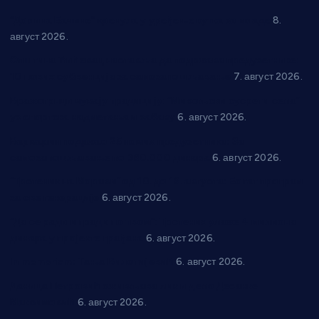
“Долина Бачине” кренула у уређење кутка за младе
8.
август 2026.
Општина Ћићевац наставља да подржава предузетнике:
10 нових субвенција за самозапошљавање
7. август 2026.
Вражогрнци чувају традицију: “Михољски сусрети села”
уз спортска надметања и забаву
6. август 2026.
Варварин подржао 25 нових предузетника: За
самозапошљавање по 380.000 динара
6. август 2026.
“Трстеник на Морави” од 10. до 16. августа: Богат програм
за све генерације
6. август 2026.
“Да се ради и гради по твом”: Трстеник улаже 4 милиона
динара у пројекте грађана
6. август 2026.
In memoriam: Тања Вилотијевић
6. август 2026.
Даница Петровић оживљава лик и дело Десанке
Максимовић
6. август 2026.