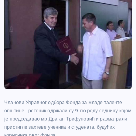
Чланови Управног одбора Фонда за младе таленте
општине Трстеник одржали су 9. по реду седницу којом
је председавао мр Драган Трифуновић и разматрали
пристигле захтеве ученика и студената, будућих
корисника овог фонда.