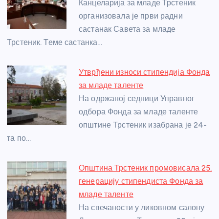
o
g
p
e
Канцеларија за младе Трстеник
o
er
p
организовала је први радни
састанак Савета за младе
k
Трстеник. Теме састанка…
Утврђени износи стипендија Фонда
за младе таленте
На одржаној седници Управног
одбора Фонда за младе таленте
општине Трстеник изабрана је 24-
та по…
Општина Трстеник промовисала 25.
генерацију стипендиста Фонда за
младе таленте
На свечаности у ликовном салону