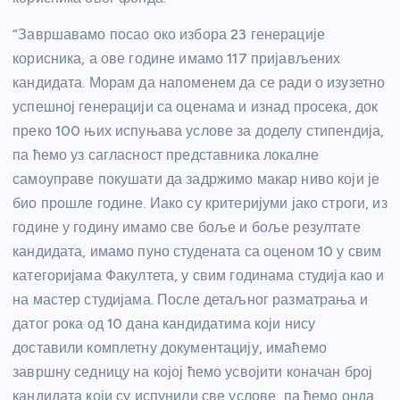
“Завршавамо посао око избора 23 генерације
корисника, а ове године имамо 117 пријављених
кандидата. Морам да напоменем да се ради о изузетно
успешној генерацији са оценама и изнад просека, док
преко 100 њих испуњава услове за доделу стипендија,
па ћемо уз сагласност представника локалне
самоуправе покушати да задржимо макар ниво који је
био прошле године. Иако су критеријуми јако строги, из
године у годину имамо све боље и боље резултате
кандидата, имамо пуно студената са оценом 10 у свим
категоријама Факултета, у свим годинама студија као и
на мастер студијама. После детаљног разматрања и
датог рока од 10 дана кандидатима који нису
доставили комплетну документацију, имаћемо
завршну седницу на којој ћемо усвојити коначан број
кандидата који су испунили све услове, па ћемо онда