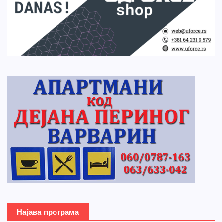
Најава програма