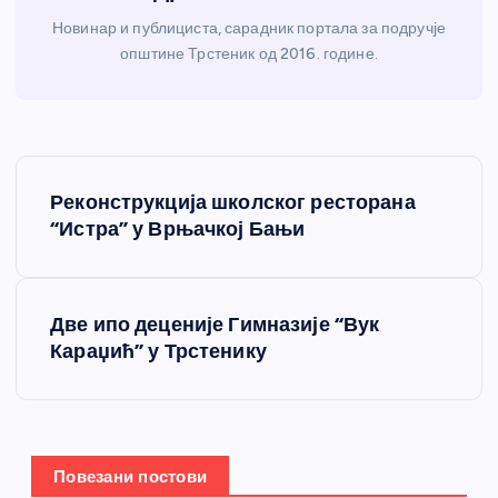
Новинар и публициста, сарадник портала за подручје
општине Трстеник од 2016. године.
К
Реконструкција школског ресторана
р
“Истра” у Врњачкој Бањи
е
Две ипо деценије Гимназије “Вук
т
Караџић” у Трстенику
а
њ
Повезани постови