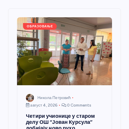
е
ч
л
ОБРАЗОВАЊЕ
а
н
к
а
Никола Петровић
август 4, 2026
0 Comments
Четири учионице у старом
делу ОШ “Јован Курсула”
добијају ново рухо