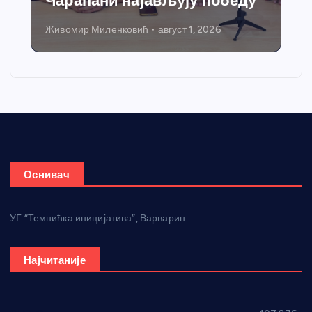
Чарапани најављују победу
Живомир Миленковић
август 1, 2026
Оснивач
УГ “Темнићка иницијатива”, Варварин
Најчитаније