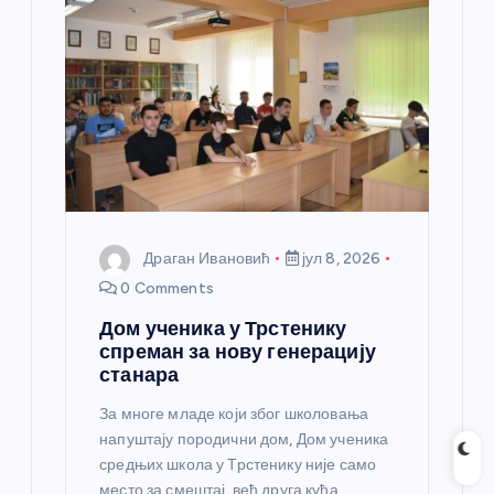
Драган Ивановић
јул 8, 2026
0 Comments
Дом ученика у Трстенику
спреман за нову генерацију
станара
За многе младе који због школовања
напуштају породични дом, Дом ученика
средњих школа у Трстенику није само
место за смештај, већ друга кућа,