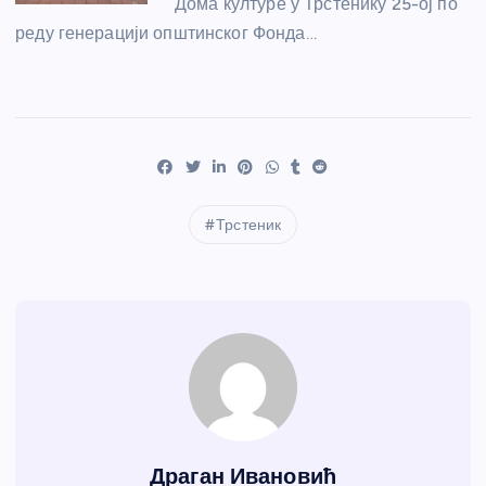
Дома културе у Трстенику 25-ој по
реду генерацији општинског Фонда…
Трстеник
Драган Ивановић