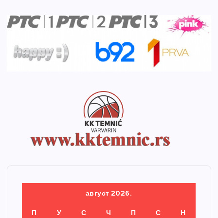
август 2026.
П
У
С
Ч
П
С
Н