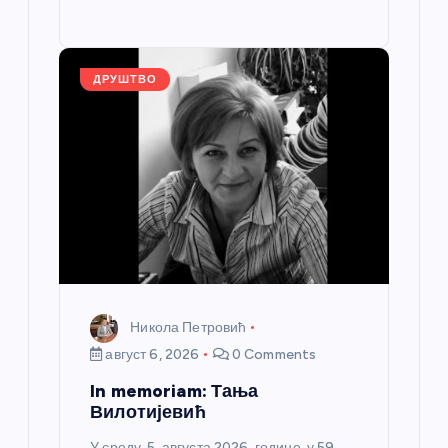
o
g
p
e
st
o
er
p
k
ДРУШТВО
Никола Петровић
август 6, 2026
0 Comments
In memoriam: Тања
Вилотијевић
У среду, 5. августа 2026. године, у 59.