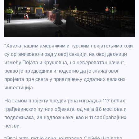
“Хвала нашим америчким и турским пријатељима који
су организовали рад у овој секцији, на овој деоници
између Појата и Крушевца, на невероватан начин”,
рекао је председник и подсетио да је значај овог
пројекта пре свега у привлачењу додатних великих
инвестиција.
На самом пројекту предвиђена изградња 117 већих
грађевинских путних објеката, од чега 86 мостова и
подвожњака, 29 надвожњака, као и 11 саобраћајних
петљи.
“Овај ауто-пут је срце централне Србије! Највеће