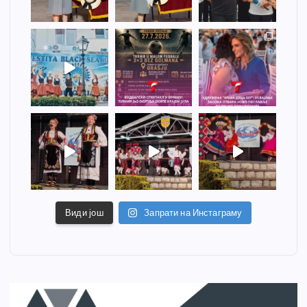
Види још
Запрати на Инстаграму