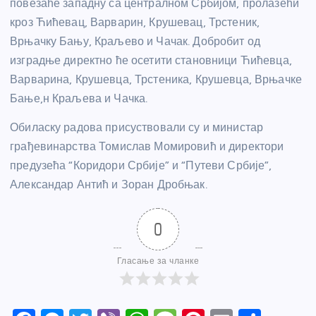
повезаће западну са централном Србијом, пролазећи
кроз Ћићевац, Варварин, Крушевац, Трстеник,
Врњачку Бању, Краљево и Чачак. Добробит од
изградње директно ће осетити становници Ћићевца,
Варварина, Крушевца, Трстеника, Крушевца, Врњачке
Бање,н Краљева и Чачка.
Обиласку радова присуствовали су и министар
грађевинарства Томислав Момировић и директори
предузећа “Коридори Србије” и “Путеви Србије”,
Александар Антић и Зоран Дробњак.
0
Гласање за чланке