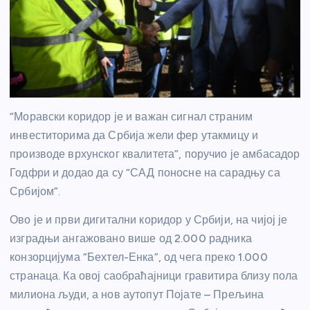
“Моравски коридор је и важан сигнал страним
инвеститорима да Србија жели фер утакмицу и
производе врхунског квалитета”, поручио је амбасадор
Годфри и додао да су “САД поносне на сарадњу са
Србијом”.
Ово је и први дигитални коридор у Србији, на чијој је
изградњи ангажовано више од 2.000 радника
конзорцијума “Бехтел-Енка”, од чега преко 1.000
странаца. Ка овој саобраћајници гравитира близу пола
милиона људи, а нов аутопут Појате – Прељина