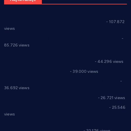
СНС: Осуда говора мржње и насиља над женама
- 107.872
views
Планска искључења електричне енергије за 27.07.2022.
-
85.726 views
Горан Макрагић директор, Ђорђе Бајић спортски
директор новог прволигаша из Варварина
- 44.296 views
Цене на крушевачким пијацама
- 39.000 views
Планска искључења електричне енергије за 19.05.2021.
-
36.692 views
Реконструкција хотела “Плажа” у Варварину
- 26.721 views
Апел за помоћ породици Марковић из Варварина
- 25.546
views
Саопштење и демант Дома здравља “Др Властимир
Годић” на текст који кружи фејсбуком
- 22.176 views