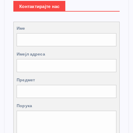
Контактирајте нас
Име
Имејл адреса
Предмет
Порука