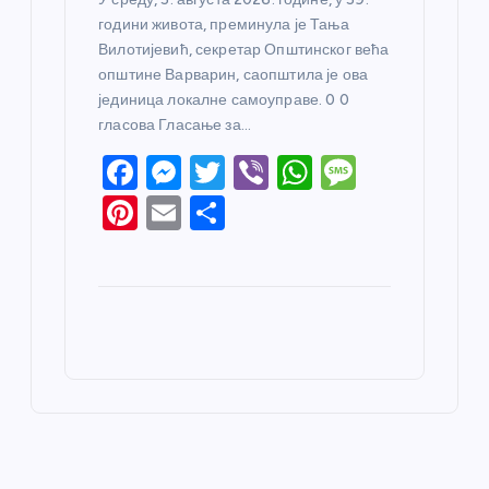
години живота, преминула је Тања
Вилотијевић, секретар Општинског већа
општине Варварин, саопштила је ова
јединица локалне самоуправе. 0 0
гласова Гласање за…
F
M
T
Vi
W
M
a
e
w
b
h
e
Pi
E
S
c
ss
itt
er
at
ss
nt
m
h
e
e
er
s
a
er
ail
ar
b
n
A
g
e
e
o
g
p
e
st
o
er
p
k