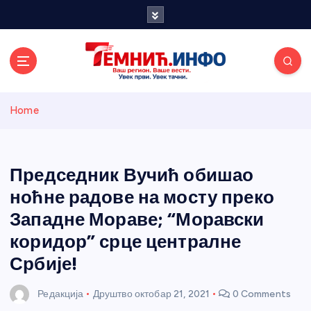
S
k
i
p
t
o
Темнићки
c
Home
o
n
информативн
t
e
Председник Вучић обишао
и портал
n
ноћне радове на мосту преко
t
Западне Мораве; “Моравски
коридор” срце централне
Србије!
Редакција
Друштво
октобар 21, 2021
0 Comments