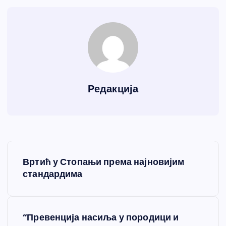
Редакција
К
Вртић у Стопањи према најновијим
р
стандардима
е
“Превенција насиља у породици и