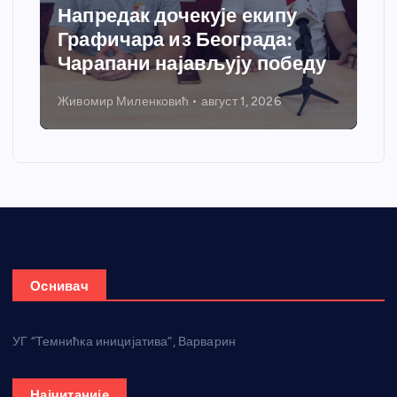
Напредак дочекује екипу
Графичара из Београда:
Чарапани најављују победу
Живомир Миленковић
август 1, 2026
Оснивач
УГ “Темнићка иницијатива”, Варварин
Најчитаније