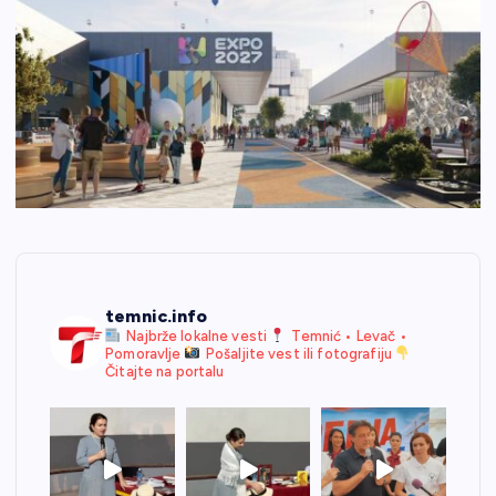
temnic.info
Najbrže lokalne vesti
Temnić • Levač •
Pomoravlje
Pošaljite vest ili fotografiju
Čitajte na portalu