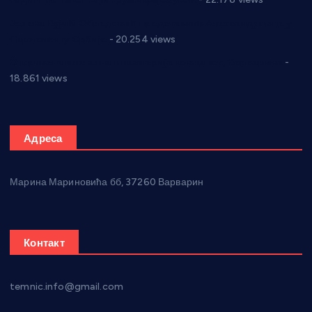
Јелена Вујић-Обрадовић представник Александровца у
Парламенту Србије
- 20.254 views
Откривена илегална штампарија новца код Варварина
-
18.861 views
Адреса
Марина Мариновића бб, 37260 Варварин
Контакт
temnic.info@gmail.com