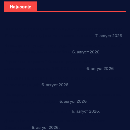
Најновије
Општина Ћићевац наставља да подржава предузетнике:
10 нових субвенција за самозапошљавање
7. август 2026.
Вражогрнци чувају традицију: “Михољски сусрети села”
уз спортска надметања и забаву
6. август 2026.
Варварин подржао 25 нових предузетника: За
самозапошљавање по 380.000 динара
6. август 2026.
“Трстеник на Морави” од 10. до 16. августа: Богат програм
за све генерације
6. август 2026.
“Да се ради и гради по твом”: Трстеник улаже 4 милиона
динара у пројекте грађана
6. август 2026.
In memoriam: Тања Вилотијевић
6. август 2026.
Даница Петровић оживљава лик и дело Десанке
Максимовић
6. август 2026.