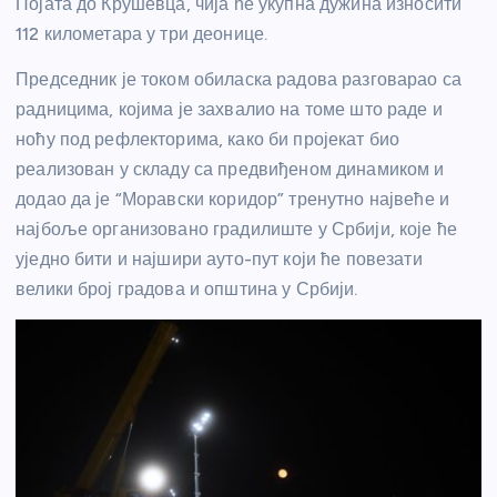
Појата до Крушевца, чија ће укупна дужина износити
112 километара у три деонице.
Председник је током обиласка радова разговарао са
радницима, којима је захвалио на томе што раде и
ноћу под рефлекторима, како би пројекат био
реализован у складу са предвиђеном динамиком и
додао да је “Моравски коридор” тренутно највеће и
најбоље организовано градилиште у Србији, које ће
уједно бити и најшири ауто-пут који ће повезати
велики број градова и општина у Србији.