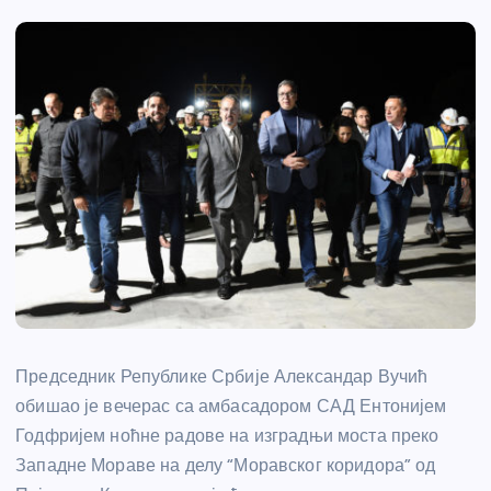
Председник Републике Србије Александар Вучић
обишао је вечерас са амбасадором САД Ентонијем
Годфријем ноћне радове на изградњи моста преко
Западне Мораве на делу “Моравског коридора” од