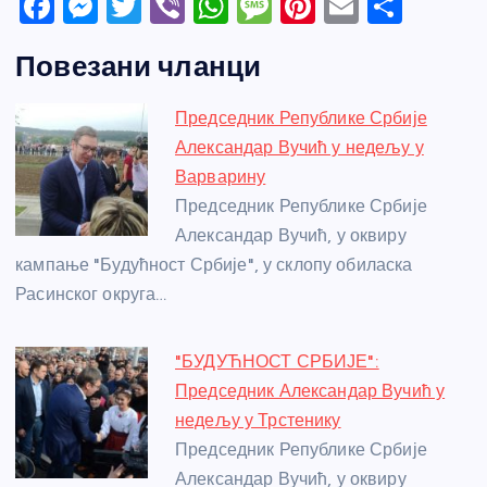
F
M
T
Vi
W
M
Pi
E
S
a
e
w
b
h
e
nt
m
h
Повезани чланци
c
ss
itt
er
at
ss
er
ail
ar
e
e
er
s
a
e
e
Председник Републике Србије
b
n
A
g
st
Александар Вучић у недељу у
o
g
p
e
Варварину
o
er
p
Председник Републике Србије
Александар Вучић, у оквиру
k
кампање "Будућност Србије", у склопу обиласка
Расинског округа…
"БУДУЋНОСТ СРБИЈЕ":
Председник Александар Вучић у
недељу у Трстенику
Председник Републике Србије
Александар Вучић, у оквиру