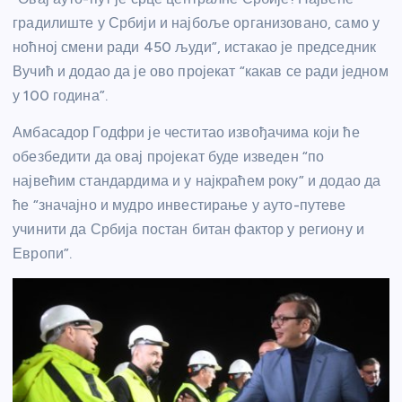
градилиште у Србији и најбоље организовано, само у
ноћној смени ради 450 људи”, истакао је председник
Вучић и додао да је ово пројекат “какав се ради једном
у 100 година”.
Амбасадор Годфри је честитао извођачима који ће
обезбедити да овај пројекат буде изведен “по
највећим стандардима и у најкраћем року” и додао да
ће “значајно и мудро инвестирање у ауто-путеве
учинити да Србија постан битан фактор у региону и
Европи”.