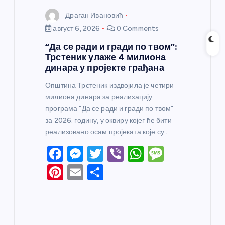
Драган Ивановић
август 6, 2026
0 Comments
“Да се ради и гради по твом”:
Трстеник улаже 4 милиона
динара у пројекте грађана
Општина Трстеник издвојила је четири
милиона динара за реализацију
програма “Да се ради и гради по твом”
за 2026. годину, у оквиру којег ће бити
реализовано осам пројеката које су…
F
M
T
Vi
W
M
a
e
w
b
h
e
Pi
E
S
c
ss
itt
er
at
ss
nt
m
h
e
e
er
s
a
er
ail
ar
b
n
A
g
e
e