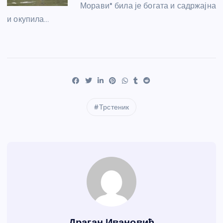
Морави" била је богата и садржајна
и окупила…
Трстеник
Драган Ивановић