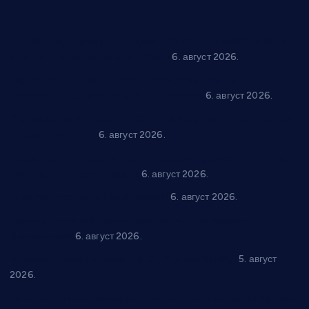
Вражогрнци чувају традицију: “Михољски сусрети села”
уз спортска надметања и забаву
6. август 2026.
Варварин подржао 25 нових предузетника: За
самозапошљавање по 380.000 динара
6. август 2026.
“Трстеник на Морави” од 10. до 16. августа: Богат програм
за све генерације
6. август 2026.
“Да се ради и гради по твом”: Трстеник улаже 4 милиона
динара у пројекте грађана
6. август 2026.
In memoriam: Тања Вилотијевић
6. август 2026.
Даница Петровић оживљава лик и дело Десанке
Максимовић
6. август 2026.
Александровац спреман за 61. “Жупску бербу”
5. август
2026.
Нова игралишта стижу у Бошњане, Доњи Катун и Парцане