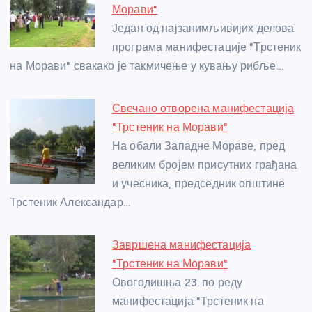
o
g
p
e
Морави"
o
er
p
Један од најзанимљивијих делова
програма манифестације "Трстеник
k
на Морави" свакако је такмичење у кувању рибље…
Свечано отворена манифестација
"Трстеник на Морави"
На обали Западне Мораве, пред
великим бројем присутних грађана
и учесника, председник општине
Трстеник Александар…
Завршена манифестација
"Трстеник на Морави"
Овогодишња 23. по реду
манифестација "Трстеник на