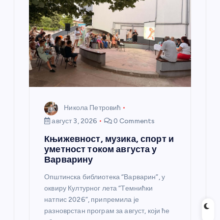
Никола Петровић
август 3, 2026
0 Comments
Књижевност, музика, спорт и
уметност током августа у
Варварину
Општинска библиотека “Варварин”, у
оквиру Културног лета “Темнићки
натпис 2026”, припремила је
разноврстан програм за август, који ће