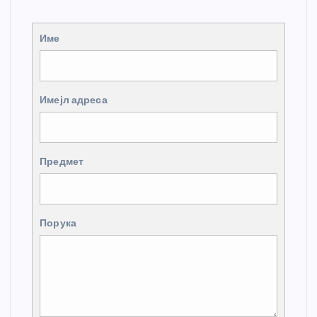
Име
Имејл адреса
Предмет
Порука