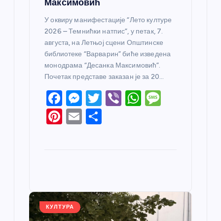
Максимовић
У оквиру манифестације “Лето културе
2026 – Темнићки натпис”, у петак, 7.
августа, на Летњој сцени Општинске
библиотеке “Варварин” биће изведена
монодрама “Десанка Максимовић”.
Почетак представе заказан је за 20…
F
M
T
Vi
W
M
a
e
w
b
h
e
Pi
E
S
c
ss
itt
er
at
ss
nt
m
h
e
e
er
s
a
er
ail
ar
b
n
A
g
e
e
o
g
p
e
st
o
er
p
k
КУЛТУРА