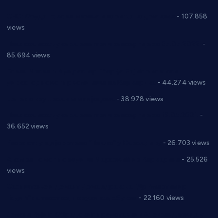
СНС: Осуда говора мржње и насиља над женама
- 107.858
views
Планска искључења електричне енергије за 27.07.2022.
-
85.694 views
Горан Макрагић директор, Ђорђе Бајић спортски
директор новог прволигаша из Варварина
- 44.274 views
Цене на крушевачким пијацама
- 38.978 views
Планска искључења електричне енергије за 19.05.2021.
-
36.652 views
Реконструкција хотела “Плажа” у Варварину
- 26.703 views
Апел за помоћ породици Марковић из Варварина
- 25.526
views
Саопштење и демант Дома здравља “Др Властимир
Годић” на текст који кружи фејсбуком
- 22.160 views
Јелена Вујић-Обрадовић представник Александровца у