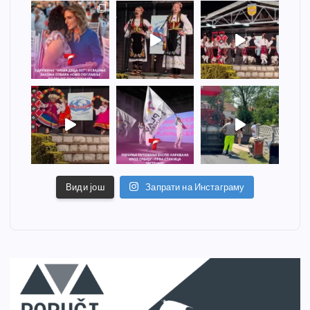
Види још
Запрати на Инстаграму