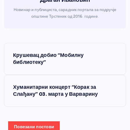
Новинар и публициста, сарадник портала за подручје
општине Трстеник од 2016. године.
К
Крушевац добио “Мобилну
р
библиотеку”
е
Хуманитарни концерт “Корак за
т
Слађану” 03. марта у Варварину
а
њ
Повезани постови