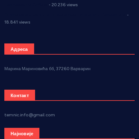
Парламенту Србије
- 20.236 views
Откривена илегална штампарија новца код Варварина
-
18.841 views
Адреса
Марина Мариновића бб, 37260 Варварин
Контакт
temnic.info@gmail.com
Најновије