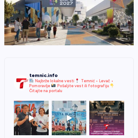
temnic.info
Najbrže lokalne vesti
Temnić • Levač •
Pomoravlje
Pošaljite vest ili fotografiju
Čitajte na portalu