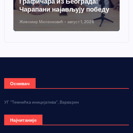
Графичара из Београда:
Чарапани најављују победу
Живомир Миленковић
август 1, 2026
Оснивач
УГ “Темнићка иницијатива”, Варварин
Најчитаније