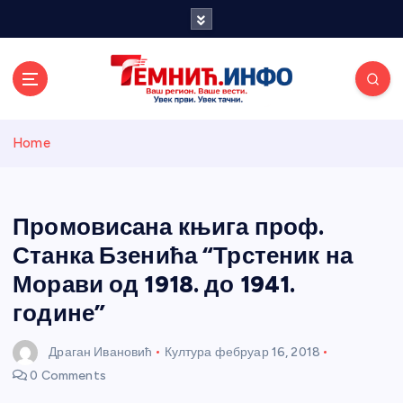
S
k
i
p
t
o
Темнићки
c
Home
o
n
информативн
t
e
Промовисана књига проф.
и портал
n
Станка Бзенића “Трстеник на
t
Морави од 1918. до 1941.
године”
Драган Ивановић
Култура
фебруар 16, 2018
0 Comments