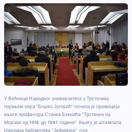
У Већници Народног универзитета у Трстенику
појањем хора “Бошко Југовић” почела је промоција
књиге професора Станка Бзенића “Трстеник на
Морави од 1918. до 1941. године”. Књигу је штампала
Народна библиотека “Јефимија”, под