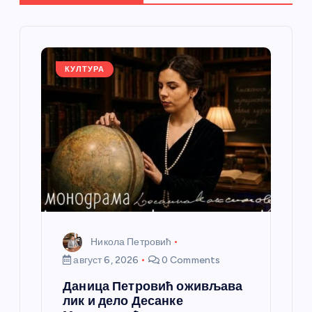
е
ч
л
КУЛТУРА
а
н
к
а
Никола Петровић
август 6, 2026
0 Comments
Даница Петровић оживљава
лик и дело Десанке