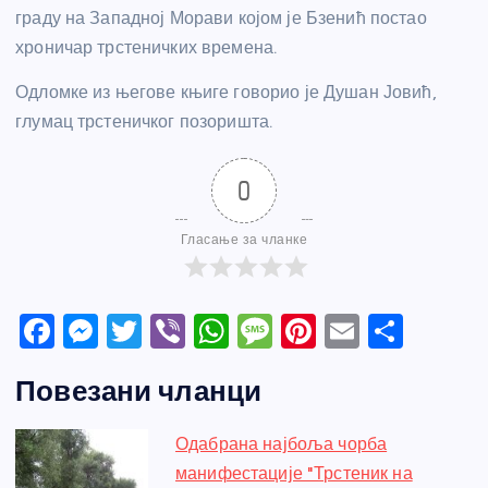
граду на Западној Морави којом је Бзенић постао
хроничар трстеничких времена.
Одломке из његове књиге говорио је Душан Јовић,
глумац трстеничког позоришта.
0
Гласање за чланке
F
M
T
Vi
W
M
Pi
E
S
a
e
w
b
h
e
nt
m
h
Повезани чланци
c
ss
itt
er
at
ss
er
ail
ar
e
e
er
s
a
e
e
Одабрана најбоља чорба
b
n
A
g
st
манифестације "Трстеник на