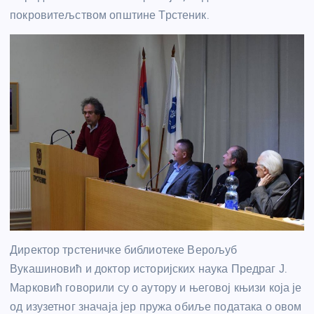
покровитељством општине Трстеник.
Директор трстеничке библиотеке Верољуб
Вукашиновић и доктор историјских наука Предраг Ј.
Марковић говорили су о аутору и његовој књизи која је
од изузетног значаја јер пружа обиље података о овом