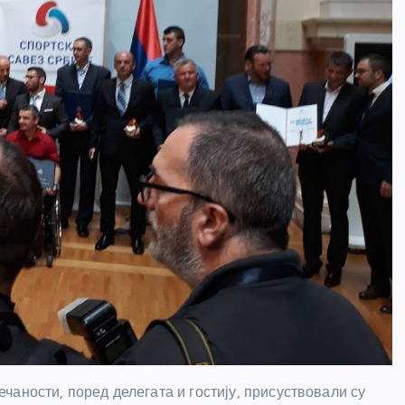
ечаности, поред делегата и гостију, присуствовали су