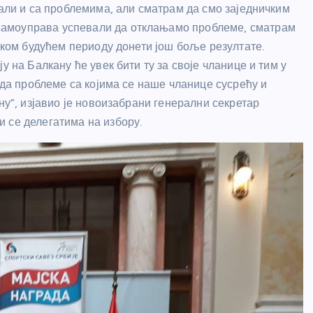
 али и са проблемима, али сматрам да смо заједничким
самоуправа успевали да отклањамо проблеме, сматрам
неком будућем периоду донети још боље резултате.
у на Балкану ће увек бити ту за своје чланице и тим у
леда проблеме са којима се наше чланице сусрећу и
ну”, изјавио је новоизабрани генерални секретар
 се делегатима на избору.