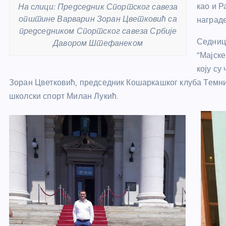
као и 
На слици: Председник Спортског савеза
општине Варварин Зоран Цветковић са
награде
председником Спортског савеза Србије
Седниц
Давором Штефанеком
“Мајске
коју су
Зоран Цветковић, председник Кошаркашког клуба Темн
школски спорт Милан Лукић.