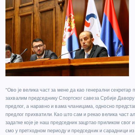
“Ово је велика част за мене да као генерални секретар
захвалим председнику Спортског савеза Србије Давору 
предлог, а наравно и вама чланицама, односно предста
предлог прихватили. Као што сам и рекао велика част 
задатке које је наш председник зацртао приликом свог
смо у претходном периоду и председник и сарадници и