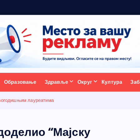
р
а
д
и
ц
ативни портал
Образовање
Здравље
Округ
Култура
Заб
 овогодишњим лауреатима
доделио “Мајску