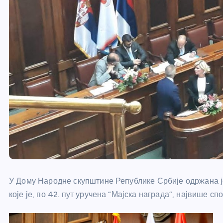
У Дому Народне скупштине Републике Србије одржана ј
које је, по 42. пут уручена “Мајска награда”, највише с