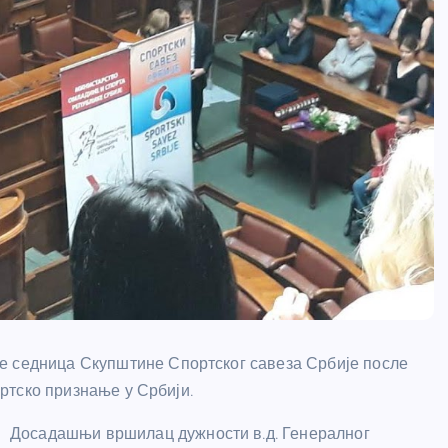
е седница Скупштине Спортског савеза Србије после
портско признање у Србији.
Досадашњи вршилац дужности в.д. Генералног