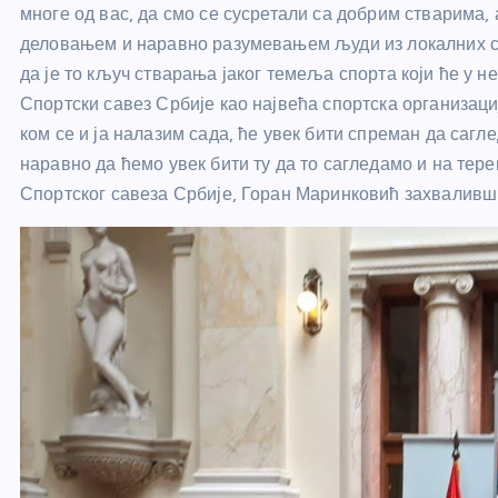
многе од вас, да смо се сусретали са добрим стварима,
деловањем и наравно разумевањем људи из локалних 
да је то кључ стварања јаког темеља спорта који ће у 
Спортски савез Србије као највећа спортска организациј
ком се и ја налазим сада, ће увек бити спреман да саг
наравно да ћемо увек бити ту да то сагледамо и на тере
Спортског савеза Србије, Горан Маринковић захваливши