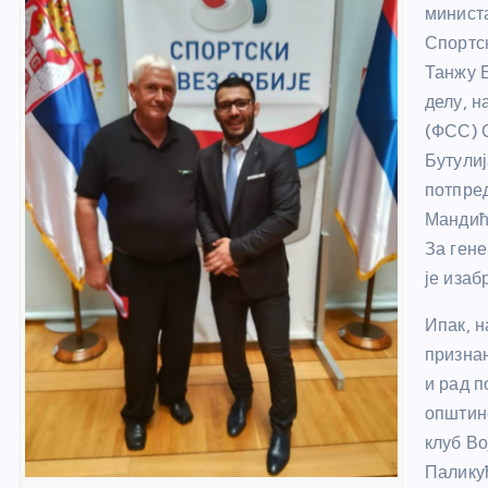
минист
Спортс
Танжу Б
делу, н
(ФСС) 
Бутулиј
потпре
Мандић
За гене
је изаб
Ипак, н
признањ
и рад п
општине
клуб В
Паликућ