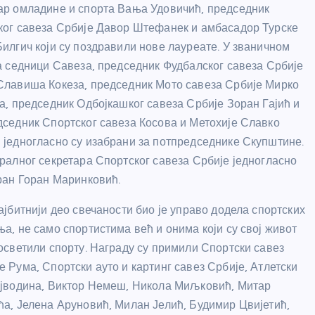
ар омладине и спорта Вања Удовичић, председник
ког савеза Србије Давор Штефанек и амбасадор Турске
илгич који су поздравили нове лауреате. У званичном
а седници Савеза, председник Фудбалског савеза Србије
Славиша Кокеза, председник Мото савеза Србије Мирко
а, председник Одбојкашког савеза Србије Зоран Гајић и
дседник Спортског савеза Косова и Метохије Славко
 једногласно су изабрани за потпредседнике Скупштине.
ралног секретара Спортског савеза Србије једногласно
ран Горан Маринковић.
ајбитнији део свечаности био је управо додела спортских
а, не само спортистима већ и онима који су свој живот
осветили спорту. Награду су примили Спортски савез
 Рума, Спортски ауто и картинг савез Србије, Атлетски
ојводина, Виктор Немеш, Никола Миљковић, Митар
а, Јелена Аруновић, Милан Јелић, Будимир Цвијетић,