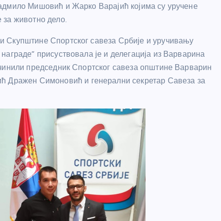
Радмило Мишовић и Жарко Варајић којима су уручене
 за животно дело.
и Скупштине Спортског савеза Србије и уручивању
 награде” присуствовала је и делегација из Варварина
 чинили председник Спортског савеза општине Варварин
ић Дражен Симоновић и генерални секретар Савеза за