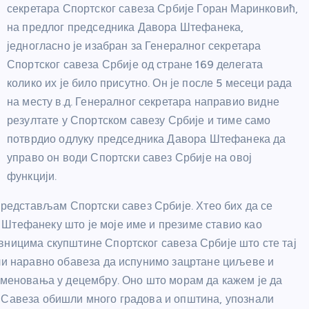
секретара Спортског савеза Србије Горан Маринковић,
на предлог председника Давора Штефанека,
једногласно је изабран за Генералног секретара
Спортског савеза Србије од стране 169 делегата
колико их је било присутно. Он је после 5 месеци рада
на месту в.д. Генералног секретара направио видне
резултате у Спортском савезу Србије и тиме само
потврдио одлуку председника Давора Штефанека да
управо он води Спортски савез Србије на овој
функцији.
 представљам Спортски савез Србије. Хтео бих да се
Штефанеку што је моје име и презиме ставио као
вницима скупштине Спортског савеза Србије што сте тај
али наравно обавеза да испунимо зацртане циљеве и
 именовања у децембру. Оно што морам да кажем је да
з Савеза обишли много градова и општина, упознали