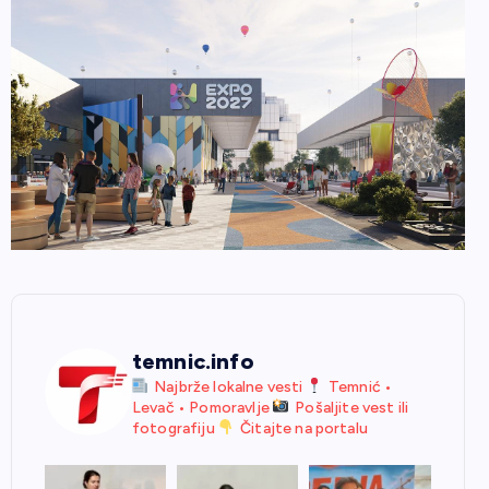
temnic.info
Najbrže lokalne vesti
Temnić •
Levač • Pomoravlje
Pošaljite vest ili
fotografiju
Čitajte na portalu