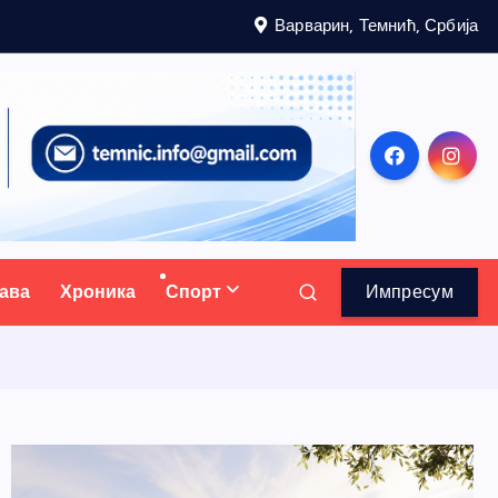
Варварин, Темнић, Србија
ава
Хроника
Спорт
Импресум