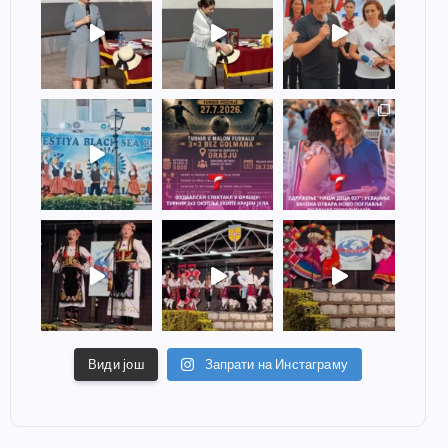
Види још
Запрати на Инстаграму