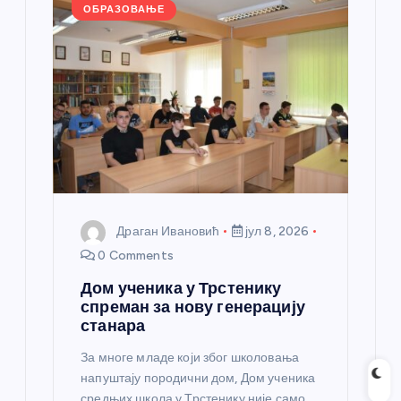
k
ОБРАЗОВАЊЕ
Драган Ивановић
јул 8, 2026
0 Comments
Дом ученика у Трстенику
спреман за нову генерацију
станара
За многе младе који због школовања
напуштају породични дом, Дом ученика
средњих школа у Трстенику није само