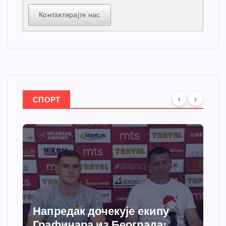
Контактирајте нас
СПОРТ
Напредак дочекује екипу
Графичара из Београда: