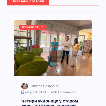
Повезани постови
ч
л
а
ОБРАЗОВАЊЕ
н
к
а
Никола Петровић
август 4, 2026
0 Comments
Четири учионице у старом
делу ОШ “Јован Курсула”