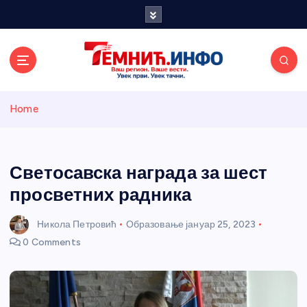
S
k
i
p
t
o
Темнићки
c
Home
o
n
информативн
t
e
Светосавска награда за шест
и портал
n
просветних радника
t
Никола Петровић
Образовање
јануар 25, 2023
0 Comments