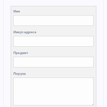
Име
Имејл адреса
Предмет
Порука