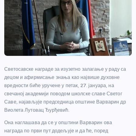
Светосавске награде за изузетно залагање у раду са
децом и афирмисање знања као највише духовне
вредности биће уручене у петак, 27. јануара, на
свечаној академији поводом школске славе Светог
Саве, најављује председница општине Варварин др
Виолета Лутовац Ђурђевић.
Она наглашава да се у општини Варварин ова
награда по први пут додељује и да ће, поред