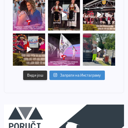
Види још
Запрати на Инстаграму