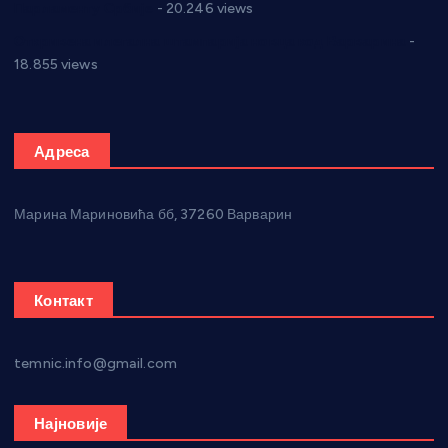
Парламенту Србије
- 20.246 views
Откривена илегална штампарија новца код Варварина
-
18.855 views
Адреса
Марина Мариновића бб, 37260 Варварин
Контакт
temnic.info@gmail.com
Најновије