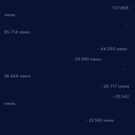
СНС: Осуда говора мржње и насиља над женама
- 107.868
views
Планска искључења електричне енергије за 27.07.2022.
-
85.714 views
Горан Макрагић директор, Ђорђе Бајић спортски
директор новог прволигаша из Варварина
- 44.290 views
Цене на крушевачким пијацама
- 38.990 views
Планска искључења електричне енергије за 19.05.2021.
-
36.668 views
Реконструкција хотела “Плажа” у Варварину
- 26.717 views
Апел за помоћ породици Марковић из Варварина
- 25.542
views
Саопштење и демант Дома здравља “Др Властимир
Годић” на текст који кружи фејсбуком
- 22.168 views
Јелена Вујић-Обрадовић представник Александровца у