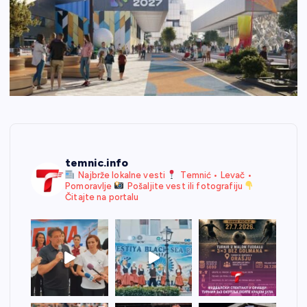
temnic.info
Najbrže lokalne vesti
Temnić • Levač •
Pomoravlje
Pošaljite vest ili fotografiju
Čitajte na portalu