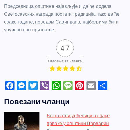
Председница општине најављује и да ће додела
Светосавских награда постати традиција, тако да ће
сваке године, поводом Савиндана, најбољима бити
уручено ово признање.
4.7
Гласање за чланке
F
M
T
Vi
W
M
Pi
E
S
a
e
w
b
h
e
nt
m
h
Повезани чланци
c
ss
itt
er
at
ss
er
ail
ar
e
e
er
s
a
e
e
Бесплатни уџбеници за ђаке
b
n
A
g
st
прваке у општини Варварин