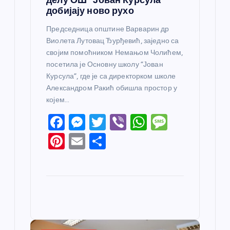
добијају ново рухо
Председница општине Варварин др
Виолета Лутовац Ђурђевић, заједно са
својим помоћником Немањом Чолићем,
посетила је Основну школу “Јован
Курсула”, где је са директорком школе
Александром Ракић обишла простор у
којем…
F
M
T
Vi
W
M
a
e
w
b
h
e
Pi
E
S
c
ss
itt
er
at
ss
nt
m
h
e
e
er
s
a
er
ail
ar
b
n
A
g
e
e
o
g
p
e
st
o
er
p