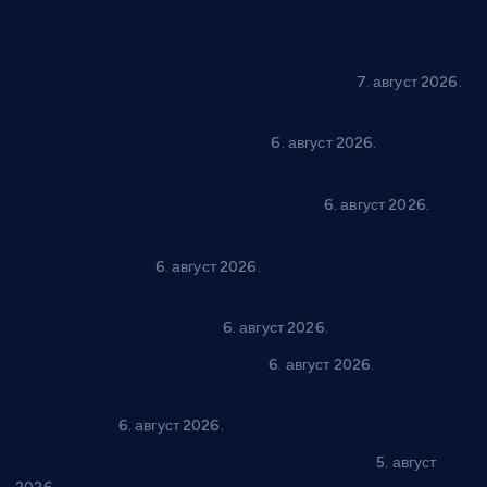
Општина Ћићевац наставља да подржава предузетнике:
10 нових субвенција за самозапошљавање
7. август 2026.
Вражогрнци чувају традицију: “Михољски сусрети села”
уз спортска надметања и забаву
6. август 2026.
Варварин подржао 25 нових предузетника: За
самозапошљавање по 380.000 динара
6. август 2026.
“Трстеник на Морави” од 10. до 16. августа: Богат програм
за све генерације
6. август 2026.
“Да се ради и гради по твом”: Трстеник улаже 4 милиона
динара у пројекте грађана
6. август 2026.
In memoriam: Тања Вилотијевић
6. август 2026.
Даница Петровић оживљава лик и дело Десанке
Максимовић
6. август 2026.
Александровац спреман за 61. “Жупску бербу”
5. август