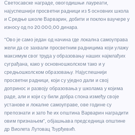
Светосавске награде, овогодишњи лауреати,
најуспешнији просветни радници из 5 основних школа
и Средње школе Варварин, добити и поклон ваучере у
износу од по 20.000,00 динара.
“Ово је само један од начина где локална самоуправа
жели да се захвали просветним радницима који улажу
максимум свог труда у образовању наших најмлађих
суграђана, како у основношколском тако и у
средњошколском образовању. Најуспешнији
просветни радници, који су уједно дали и свој
допринос и развоју образовања у школама у којима
раде, али и који су били добра спона између своје
установе и локалне самоуправе, ове године су
препознати и зато ће их општина Варварин наградити
овим признањем”, објашњава председница општине
др Виолета Лутовац Ђурђевић.