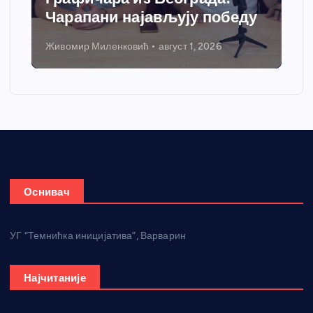
Чарапани најављују победу
Живомир Миленковић
август 1, 2026
Оснивач
УГ “Темнићка иницијатива”, Варварин
Најчитаније