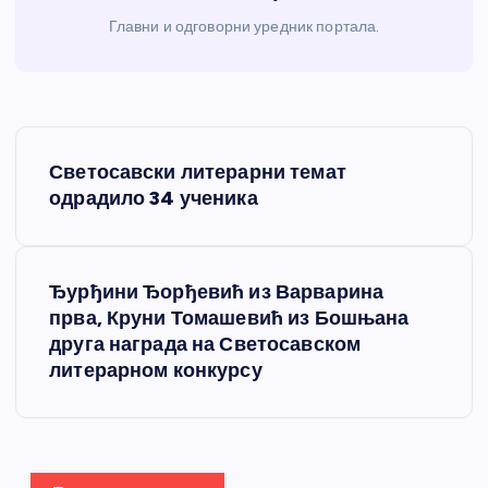
Главни и одговорни уредник портала.
К
Светосавски литерарни темат
р
одрадило 34 ученика
е
Ђурђини Ђорђевић из Варварина
т
прва, Круни Томашевић из Бошњана
друга награда на Светосавском
а
литерарном конкурсу
њ
е