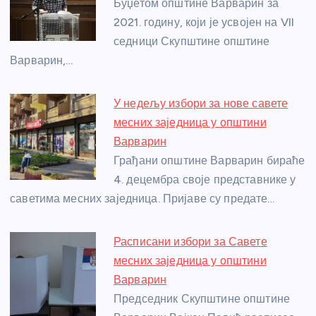
o
g
p
e
Буџетом општине Варварин за
o
er
p
2021. годину, који је усвојен на VII
седници Скупштине општине
k
Варварин,…
У недељу избори за нове савете
месних заједница у општини
Варварин
Грађани општине Варварин бираће
4. децембра своје представнике у
саветима месних заједница. Пријаве су предате…
Расписани избори за Савете
месних заједница у општини
Варварин
Председник Скупштине општине