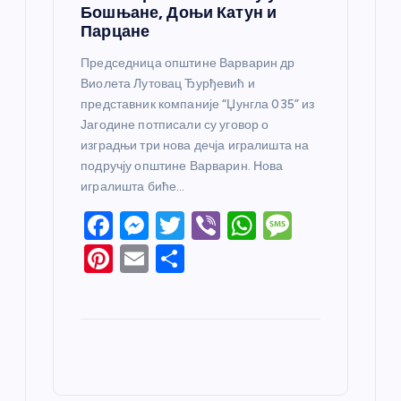
Бошњане, Доњи Катун и
Парцане
Председница општине Варварин др
Виолета Лутовац Ђурђевић и
представник компаније “Џунгла 035” из
Јагодине потписали су уговор о
изградњи три нова дечја игралишта на
подручју општине Варварин. Нова
игралишта биће…
F
M
T
Vi
W
M
a
e
w
b
h
e
Pi
E
S
c
ss
itt
er
at
ss
nt
m
h
e
e
er
s
a
er
ail
ar
b
n
A
g
e
e
o
g
p
e
st
o
er
p