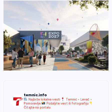
temnic.info
Najbrže lokalne vesti
Temnić • Levač •
Pomoravlje
Pošaljite vest ili fotografiju
Čitajte na portalu