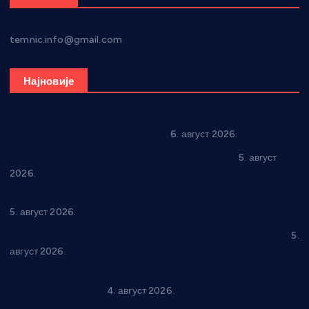
temnic.info@gmail.com
Најновије
In memoriam: Тања Вилотијевић
6. август 2026.
Александровац спреман за 61. “Жупску бербу”
5. август
2026.
Нова игралишта стижу у Бошњане, Доњи Катун и Парцане
5. август 2026.
У Ћићевцу одржана Конференција клубова Зоне “Запад”
5.
август 2026.
Четири учионице у старом делу ОШ “Јован Курсула”
добијају ново рухо
4. август 2026.