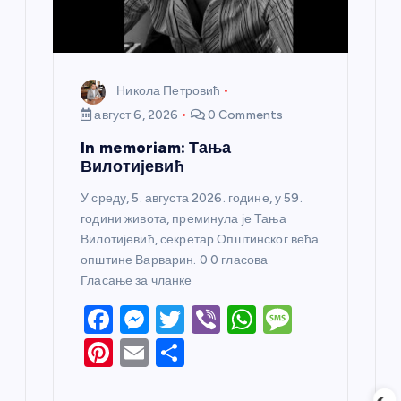
а
Никола Петровић
август 6, 2026
0 Comments
In memoriam: Тања
Вилотијевић
У среду, 5. августа 2026. године, у 59.
години живота, преминула је Тања
Вилотијевић, секретар Општинског већа
општине Варварин. 0 0 гласова
Гласање за чланке
F
M
T
Vi
W
M
a
e
w
b
h
e
Pi
E
S
c
ss
itt
er
at
ss
nt
m
h