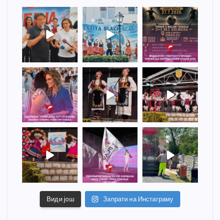
Види још
Запрати на Инстаграму