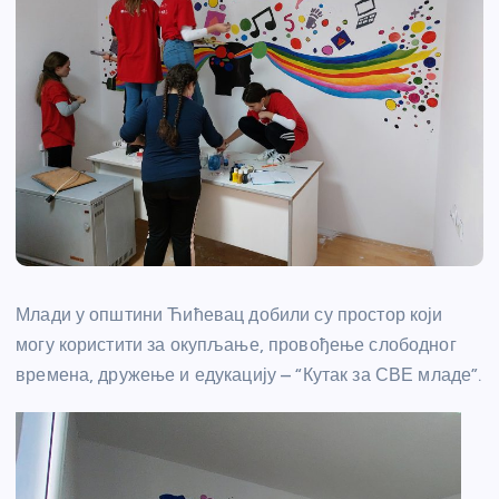
Млади у општини Ћићевац добили су простор који
могу користити за окупљање, провођење слободног
времена, дружење и едукацију – “Кутак за СВЕ младе”.