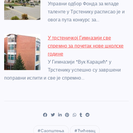
Управни одбор Фонда за младе
таленте у Трстенику расписао је и
овога пута конкурс за…
У трстеничкој Гимназији све
спремно за почетак нове школске
године
У Гимназији "Вук Караџић" у
Трстенику успешно су завршени
поправни испити и све је спремно…
Саопштења
Ћићевац