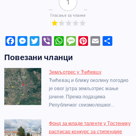
1
Гласање за чланке
F
M
T
Vi
W
M
Pi
E
S
a
e
w
b
h
e
nt
m
h
Повезани чланци
c
ss
itt
er
at
ss
er
ail
ar
e
e
er
s
a
e
e
Земљотрес у Ћићевцу
b
n
A
g
st
Ћићевац и ближу околину погодио
o
g
p
e
је овог јутра земљотрес мање
o
er
p
јачине. Према подацима
Републичког сеизмолошког…
k
Фонд за младе таленте у Трстенику
расписао конкурс за стипендије