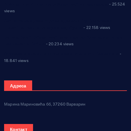
Апел за помоћ породици Марковић из Варварина
- 25.524
views
Саопштење и демант Дома здравља “Др Властимир
Годић” на текст који кружи фејсбуком
- 22.158 views
Јелена Вујић-Обрадовић представник Александровца у
Парламенту Србије
- 20.234 views
Откривена илегална штампарија новца код Варварина
-
18.841 views
Адреса
Марина Мариновића бб, 37260 Варварин
Контакт