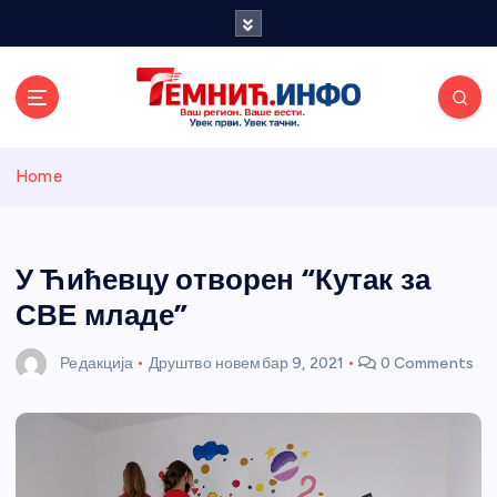
S
k
i
p
t
o
Темнићки
c
Home
o
n
информативн
t
e
У Ћићевцу отворен “Кутак за
и портал
n
СВЕ младе”
t
Редакција
Друштво
новембар 9, 2021
0 Comments