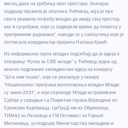
месец дана на уређењу овог простора. Значајну
подршку пружила је општина Ћићевац, која је пре
свега уважила потребу младих да имају свој простор,
као и суграђани, који су издвојили време да помогну у
припремним радовима”, наводи се у саопштењу које је
потписала координатор пројекта Наташа Кркић.
Из неформалне групе младих подсећају да је идеја о
отварању “Кутка за СВЕ младе” у Ћићевцу једна од
многих подржаних омладинских идеја на конкурсу
“Шта нам тешко”, који се реализује у оквиру
“Националног програма волонтирања младих Млади
су закон 2021”, а који спроводе Млади истраживачи
Србије у сарадњи са Покретом горана Војводине из
Сремских Карловаца, ЦеГраД-ом из Обреновца,
ТИМ42 из Лесковца и ГМ Оптимист из Горњег
Милановца, уз подршку Министарства омладине и