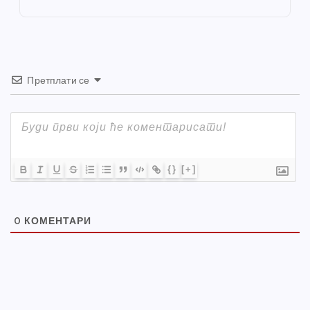
k
Претплати се
{}
[+]
0
КОМЕНТАРИ