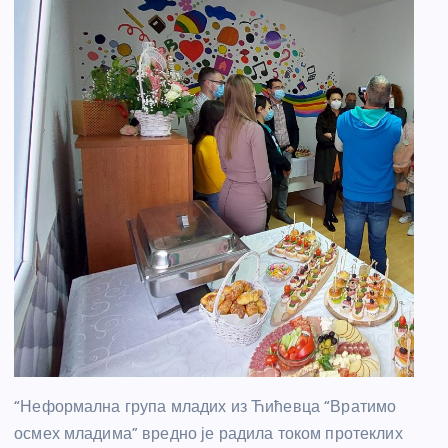
“Неформална група младих из Ћићевца “Вратимо
осмех младима” вредно је радила током протеклих