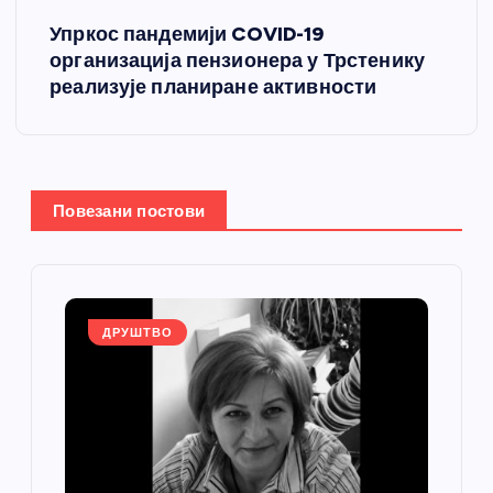
Упркос пандемији COVID-19
т
организација пензионера у Трстенику
реализује планиране активности
а
њ
е
Повезани постови
ч
л
ДРУШТВО
а
н
к