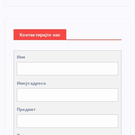
Контактирајте нас
Име
Имејл адреса
Предмет