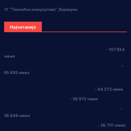
УГ “Темнићка иницијатива”, Варварин
Најчитаније
СНС: Осуда говора мржње и насиља над женама
- 107.854
views
Планска искључења електричне енергије за 27.07.2022.
-
85.692 views
Горан Макрагић директор, Ђорђе Бајић спортски
директор новог прволигаша из Варварина
- 44.272 views
Цене на крушевачким пијацама
- 38.972 views
Планска искључења електричне енергије за 19.05.2021.
-
36.646 views
Реконструкција хотела “Плажа” у Варварину
- 26.701 views