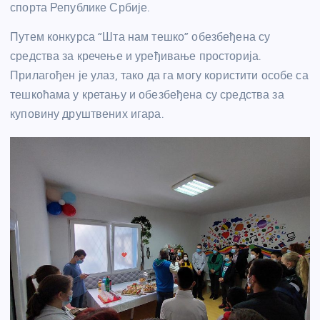
спорта Републике Србије.
Путем конкурса “Шта нам тешко” обезбеђена су
средства за кречење и уређивање просторија.
Прилагођен је улаз, тако да га могу користити особе са
тешкоћама у кретању и обезбеђена су средства за
куповину друштвених игара.