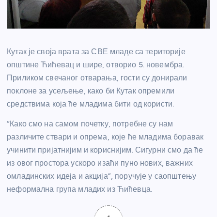
Кутак је своја врата за СВЕ младе са територије
општине Ћићевац и шире, отворио 5. новембра.
Приликом свечаног отварања, гости су донирали
поклоне за усељење, како би Кутак опремили
средствима која ће младима бити од користи.
“Како смо на самом почетку, потребне су нам
различите ствари и опрема, које ће младима боравак
учинити пријатнијим и кориснијим. Сигурни смо да ће
из овог простора ускоро изаћи пуно нових, важних
омладинских идеја и акција”, поручује у саопштењу
неформална група младих из Ћићевца.