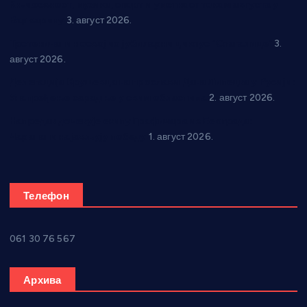
Књижевност, музика, спорт и уметност током августа у
Варварину
3. август 2026.
Трстеничанин освојио јубиларни циклус “Слагалице”
3.
август 2026.
Делегација Крушевца на прослави Дана Липецка у Русији:
Унапређење сарадње у свим областима
2. август 2026.
Напредак дочекује екипу Графичара из Београда:
Чарапани најављују победу
1. август 2026.
Телефон
061 30 76 567
Архива