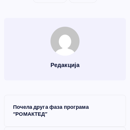
Редакција
К
Почела друга фаза програма
р
“РОМАКТЕД”
е