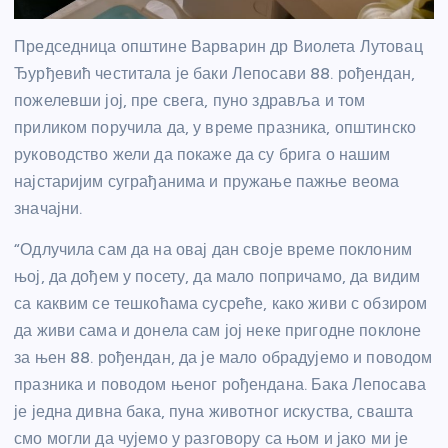
Председница општине Варварин др Виолета Лутовац
Ђурђевић честитала је баки Лепосави 88. рођендан,
пожелевши јој, пре свега, пуно здравља и том
приликом поручила да, у време празника, општинско
руководство жели да покаже да су брига о нашим
најстаријим суграђанима и пружање пажње веома
значајни.
“Одлучила сам да на овај дан своје време поклоним
њој, да дођем у посету, да мало попричамо, да видим
са каквим се тешкоћама сусреће, како живи с обзиром
да живи сама и донела сам јој неке пригодне поклоне
за њен 88. рођендан, да је мало обрадујемо и поводом
празника и поводом њеног рођендана. Бака Лепосава
је једна дивна бака, пуна животног искуства, свашта
смо могли да чујемо у разговору са њом и јако ми је