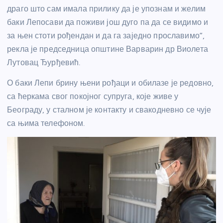
драго што сам имала прилику да је упознам и желим
баки Лепосави да поживи још дуго па да се видимо и
за њен стоти рођендан и да га заједно прославимо”,
рекла је председница општине Варварин др Виолета
Лутовац Ђурђевић.
О баки Лепи брину њени рођаци и обилазе је редовно,
са ћеркама свог покојног супруга, које живе у
Београду, у сталном је контакту и свакодневно се чује
са њима телефоном.