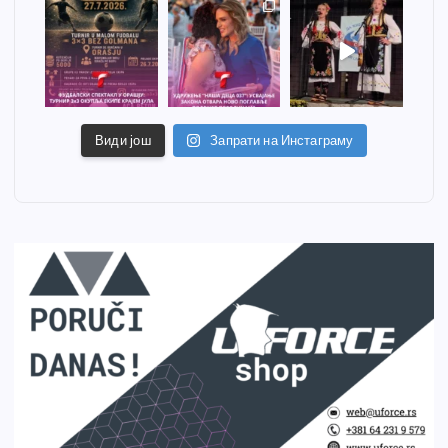
Види још
Запрати на Инстаграму