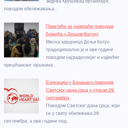
зидова Крушевац организује,
k
поводом обележавања…
Пакетићи за најмлађе поводом
Божића у Доњем Катуну
Месна заједница Доњи Катун
традиционално је и ове године
поводом најрадоснијег и највећег
хришћанског празника…
Едукација у Бошњану поводом
Светског дана срца у уторак 29.
септембра
Поводом Светског дана срца, који
се у свету обележава 29.
септембра, а ове године под…