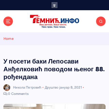
S
k
i
p
t
o
Темнићки
c
Home
o
n
информативн
t
e
У посети баки Лепосави
и портал
n
Анђелковић поводом њеног 88.
t
рођендана
Никола Петровић
Друштво
јануар 8, 2021
0 Comments