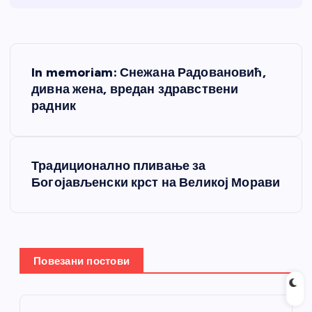
К
In memoriam: Снежана Радовановић,
р
дивна жена, вредан здравствени
радник
е
т
Традиционално пливање за
Богојављенски крст на Великој Морави
а
њ
е
Повезани постови
ч