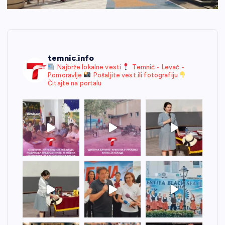
temnic.info
Najbrže lokalne vesti
Temnić • Levač •
Pomoravlje
Pošaljite vest ili fotografiju
Čitajte na portalu