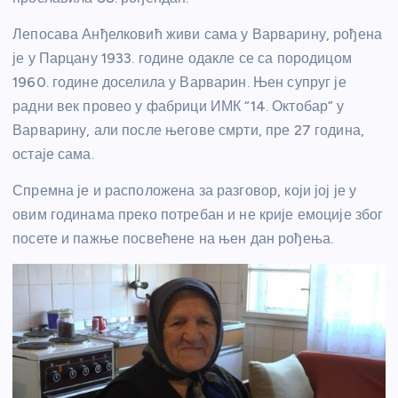
Лепосава Анђелковић живи сама у Варварину, рођена
је у Парцану 1933. године одакле се са породицом
1960. године доселила у Варварин. Њен супруг је
радни век провео у фабрици ИМК “14. Октобар” у
Варварину, али после његове смрти, пре 27 година,
остаје сама.
Спремна је и расположена за разговор, који јој је у
овим годинама преко потребан и не крије емоције због
посете и пажње посвећене на њен дан рођења.