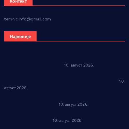
Контакт
temnic.info@gmail.com
Најновије
Велики спектакл у Врњачкој Бањи: “Tuborg Beat x Love
Fest” доводи светске звезде
10. август 2026.
КУД “Дејан Милетић” покорио 24. “Чучук Станине дане”:
Најбоља кореографија и титула свеукупног победника!
10.
август 2026.
Књига која открива трагове руске духовности у Србији 11.
августа стиже у Варварин
10. август 2026.
Рок звуци крај средњовековне тврђаве: “Riff” бенд 15.
августа у Град Сталаћу
10. август 2026.