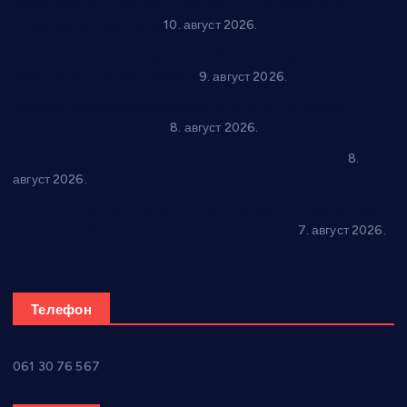
Спрема се рок спектакл у Варварину: “Трећа смена” 14.
августа у центру града
10. август 2026.
Вече за памћење у Брусу: “Trio Maracto” одушевио
публику на Градском базену
9. август 2026.
Десанка Максимовић оживела на сцени Општинске
библиотеке “Варварин”
8. август 2026.
“Долина Бачине” кренула у уређење кутка за младе
8.
август 2026.
Општина Ћићевац наставља да подржава предузетнике:
10 нових субвенција за самозапошљавање
7. август 2026.
Телефон
061 30 76 567