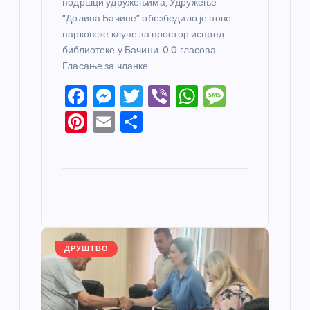
подршци удружењима, Удружење
“Долина Бачине” обезбедило је нове
парковске клупе за простор испред
библиотеке у Бачини. 0 0 гласова
Гласање за чланке
F
M
T
Vi
W
M
a
e
w
b
h
e
Pi
E
S
c
ss
itt
er
at
ss
nt
m
h
e
e
er
s
a
er
ail
ar
b
n
A
g
e
e
o
g
p
e
st
o
er
p
k
ДРУШТВО