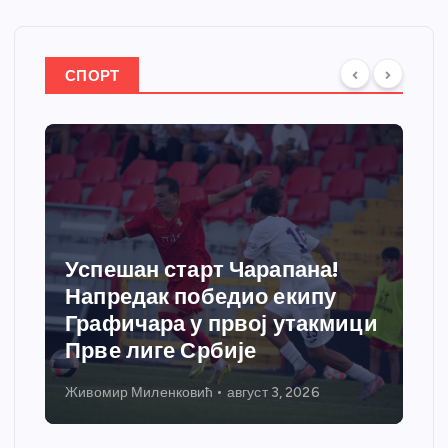
СПОРТ
ана!
кипу
Напредак дочекује екипу
утакмици
Графичара из Београда:
Чарапани најављују побед
 2026
Живомир Миленковић
август 1, 2026