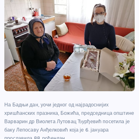
На Бадњи дан, уочи једног од најрадоснијих
хришћанских празника, Божића, председница општине
Варварин др Виолета Лутовац Ђурђевић посетила је
баку Лепосаву Анђелковић која је 6. јануара
прославила 88. рођендан.