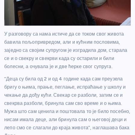
У разговору са нама истиче да се током свог живота
бавила пољопривредом, али и кућним пословима,
заједно са својим супругом је изградила дом, старала
се и о свекру и свекрви када су остарили и били
болесни, а очувала је и две ћерке свог супруга.
“Деца су била од 2 и од 4 године када сам преузела
бригу о њима, прање, пеглање, испраћање у школу и
чекање да дођу кући. Свекар се разболи, затим се и
свекрва разболи, бринула сам сво време и о њима.
Мужа што сам ценила и поштовала то је било посебно,
нисам имала деце, али бринула сам о његовој деци и
лепо смо се слагали до краја живота”, наглашава бака