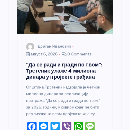
Драган Ивановић
август 6, 2026
0 Comments
“Да се ради и гради по твом”:
Трстеник улаже 4 милиона
динара у пројекте грађана
Општина Трстеник издвојила је четири
милиона динара за реализацију
програма “Да се ради и гради по твом”
за 2026. годину, у оквиру којег ће бити
реализовано осам пројеката које су…
F
M
T
Vi
W
M