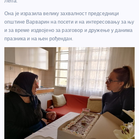
Лепа.
Она је изразила велику захвалност председници
општине Варварин на посети и на интересовању за њу
и за време издвојено за разговор и дружење у данима
празника и на њен рођендан.