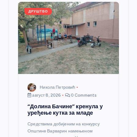
л
ДРУШТВО
а
н
к
а
Никола Петровић
август 8, 2026
0 Comments
“Долина Бачине” кренула у
уређење кутка за младе
Средствима добијеним на конкурсу
Општине Варварин намењеном