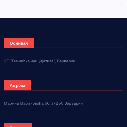
Оснивач
УГ “Темнићка иницијатива”, Варварин
Адреса
Марина Мариновића бб, 37260 Варварин