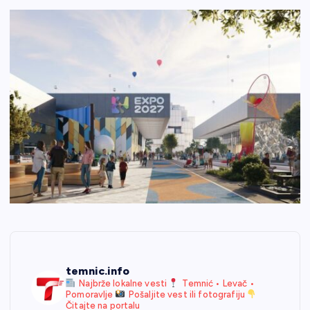
temnic.info
Najbrže lokalne vesti
Temnić • Levač •
Pomoravlje
Pošaljite vest ili fotografiju
Čitajte na portalu