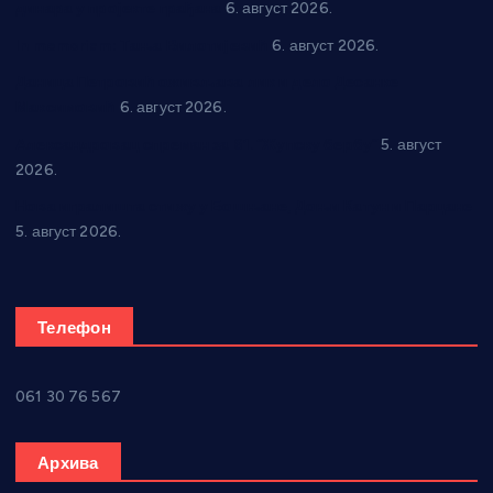
динара у пројекте грађана
6. август 2026.
In memoriam: Тања Вилотијевић
6. август 2026.
Даница Петровић оживљава лик и дело Десанке
Максимовић
6. август 2026.
Александровац спреман за 61. “Жупску бербу”
5. август
2026.
Нова игралишта стижу у Бошњане, Доњи Катун и Парцане
5. август 2026.
Телефон
061 30 76 567
Архива