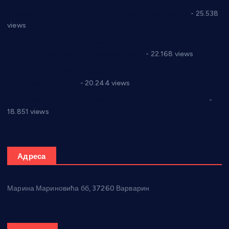
Апел за помоћ породици Марковић из Варварина
- 25.538
views
Саопштење и демант Дома здравља “Др Властимир
Годић” на текст који кружи фејсбуком
- 22.168 views
Јелена Вујић-Обрадовић представник Александровца у
Парламенту Србије
- 20.244 views
Откривена илегална штампарија новца код Варварина
-
18.851 views
Адреса
Марина Мариновића бб, 37260 Варварин