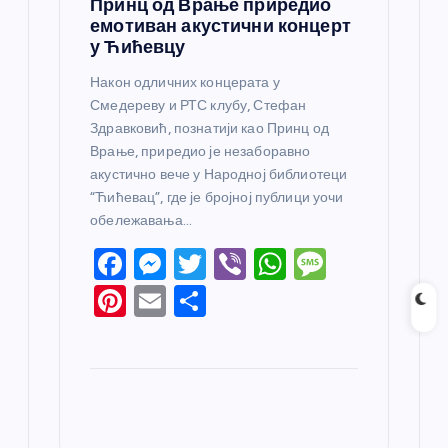
Принц од Врање приредио
емотиван акустични концерт
у Ћићевцу
Након одличних концерата у
Смедереву и РТС клубу, Стефан
Здравковић, познатији као Принц од
Врање, приредио је незаборавно
акустично вече у Народној библиотеци
“Ћићевац”, где је бројној публици уочи
обележавања…
F
M
T
Vi
W
M
a
e
w
b
h
e
Pi
E
S
c
ss
itt
er
at
ss
nt
m
h
e
e
er
s
a
er
ail
ar
b
n
A
g
e
e
o
g
p
e
st