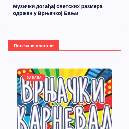
Музички догађај светских размера
т
одржан у Врњачкој Бањи
а
њ
Повезани постови
е
ч
л
ЗАБАВА
а
н
к