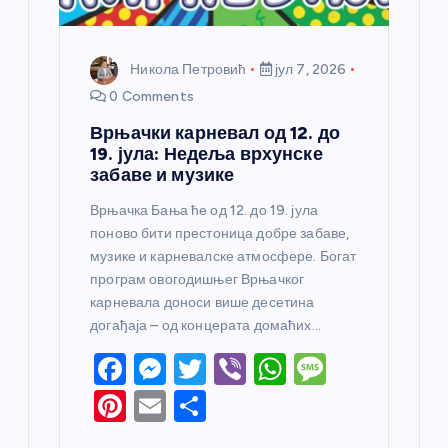
а
Никола Петровић
јул 7, 2026
0 Comments
Врњачки карневал од 12. до
19. јула: Недеља врхунске
забаве и музике
Врњачка Бања ће од 12. до 19. јула
поново бити престоница добре забаве,
музике и карневалске атмосфере. Богат
програм овогодишњег Врњачког
карневала доноси више десетина
догађаја – од концерата домаћих…
F
M
T
Vi
W
M
a
e
w
b
h
e
Pi
E
S
c
ss
itt
er
at
ss
nt
m
h