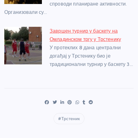
спроводи планиране активности.
Организовали су…
Завршен турнир у баскету на
Омладинском тргу у Трстенику
У протеклих 8 дана централни
догађај у Трстенику био је
традиционални турнир у баскету 3…
Трстеник