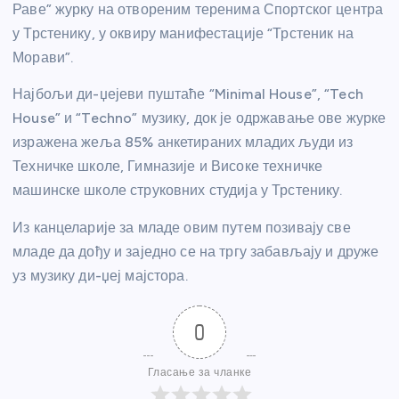
Раве” журку на отвореним теренима Спортског центра
у Трстенику, у оквиру манифестације “Трстеник на
Морави”.
Најбољи ди-џејеви пуштаће “Minimal House”, “Tech
House” и “Techno” музику, док је одржавање ове журке
изражена жеља 85% анкетираних младих људи из
Техничке школе, Гимназије и Високе техничке
машинске школе струковних студија у Трстенику.
Из канцеларије за младе овим путем позивају све
младе да дођу и заједно се на тргу забављају и друже
уз музику ди-џеј мајстора.
0
Гласање за чланке