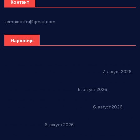
Контакт
temnic.info@gmail.com
Најновије
Општина Ћићевац наставља да подржава предузетнике:
10 нових субвенција за самозапошљавање
7. август 2026.
Вражогрнци чувају традицију: “Михољски сусрети села”
уз спортска надметања и забаву
6. август 2026.
Варварин подржао 25 нових предузетника: За
самозапошљавање по 380.000 динара
6. август 2026.
“Трстеник на Морави” од 10. до 16. августа: Богат програм
за све генерације
6. август 2026.
“Да се ради и гради по твом”: Трстеник улаже 4 милиона