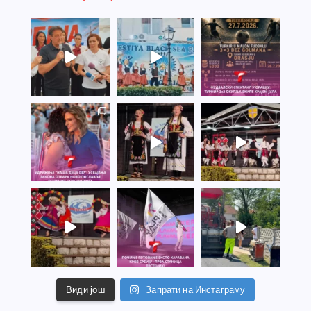
Види још
Запрати на Инстаграму