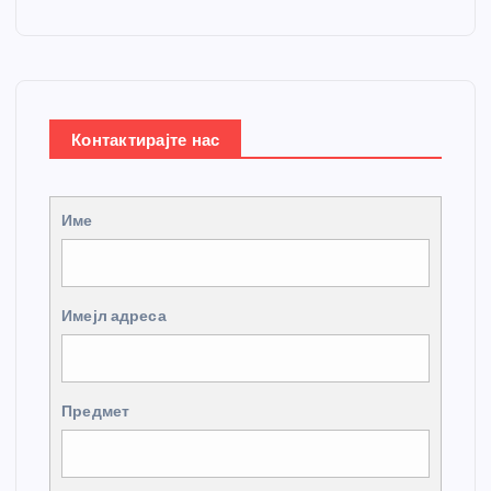
Контактирајте нас
Име
Имејл адреса
Предмет