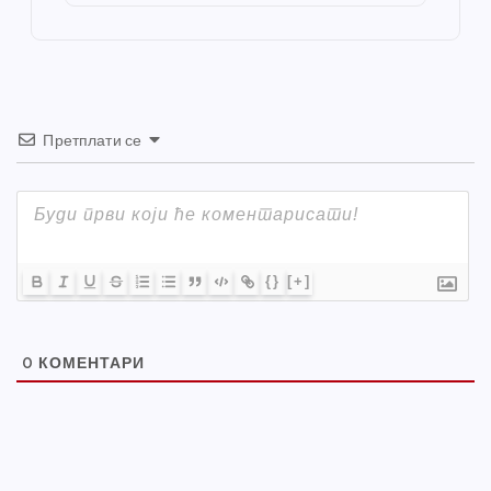
o
er
p
k
Претплати се
{}
[+]
0
КОМЕНТАРИ