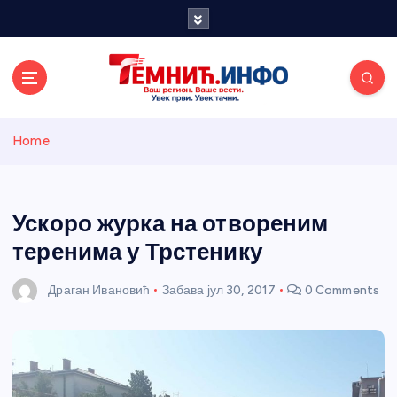
S
k
i
p
t
o
Темнићки
c
Home
o
n
информативн
t
e
Ускоро журка на отвореним
и портал
n
теренима у Трстенику
t
Драган Ивановић
Забава
јул 30, 2017
0 Comments