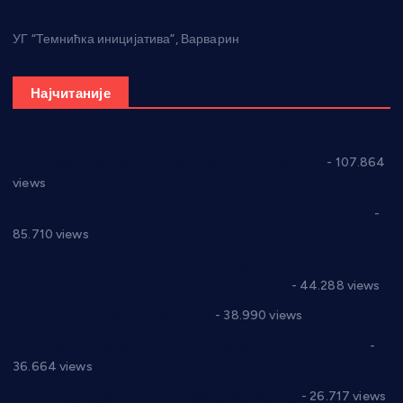
УГ “Темнићка иницијатива”, Варварин
Најчитаније
СНС: Осуда говора мржње и насиља над женама
- 107.864
views
Планска искључења електричне енергије за 27.07.2022.
-
85.710 views
Горан Макрагић директор, Ђорђе Бајић спортски
директор новог прволигаша из Варварина
- 44.288 views
Цене на крушевачким пијацама
- 38.990 views
Планска искључења електричне енергије за 19.05.2021.
-
36.664 views
Реконструкција хотела “Плажа” у Варварину
- 26.717 views