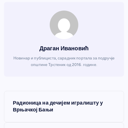
Драган Ивановић
Новинар и публициста, сарадник портала за подручје
општине Трстеник од 2016. године.
К
Радионица на дечијем игралишту у
р
Врњачкој Бањи
е