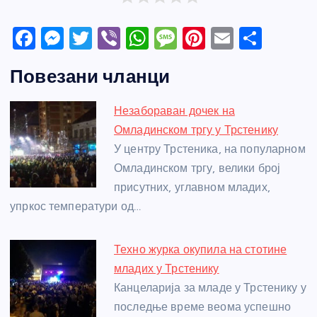
F
M
T
Vi
W
M
Pi
E
S
a
e
w
b
h
e
nt
m
h
Повезани чланци
c
ss
itt
er
at
ss
er
ail
ar
e
e
er
s
a
e
e
Незабораван дочек на
b
n
A
g
st
Омладинском тргу у Трстенику
o
g
p
e
У центру Трстеника, на популарном
o
er
p
Омладинском тргу, велики број
присутних, углавном младих,
k
упркос температури од…
Техно журка окупила на стотине
младих у Трстенику
Канцеларија за младе у Трстенику у
последње време веома успешно