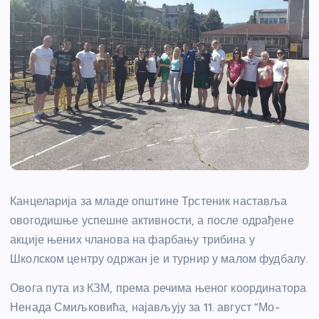
Канцеларија за младе општине Трстеник наставља
овогодишње успешне активности, а после одрађене
акције њених чланова на фарбању трибина у
Школском центру одржан је и турнир у малом фудбалу.
Овога пута из КЗМ, према речима њеног координатора
Ненада Смиљковића, најављују за 11. август “Мо-