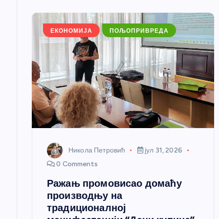
њ
е
ЕКОНОМИЈА
ПОЉОПРИВРЕДА
ч
л
а
н
Никола Петровић
јул 31, 2026
к
0 Comments
Ражањ промовисао домаћу
а
производњу на
традиционалној