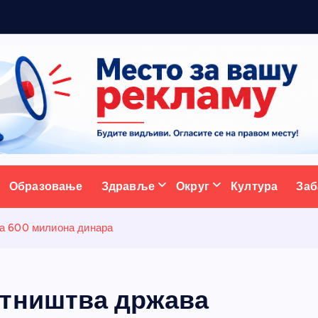
ж
у
ативни портал
Образовање
Здравље
Округ
Култура
Заб
а 600 милиона динара
етништва држава