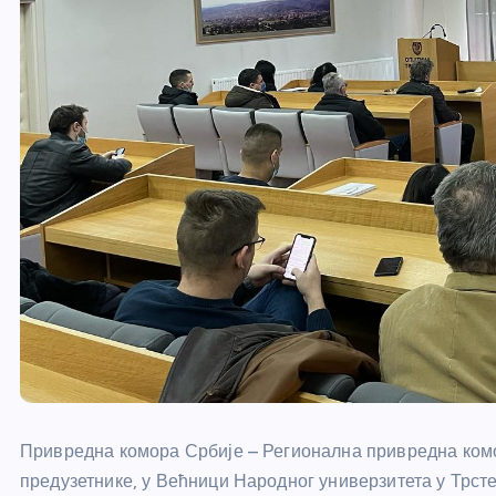
Привредна комора Србије – Регионална привредна ком
предузетнике, у Већници Народног универзитета у Трст