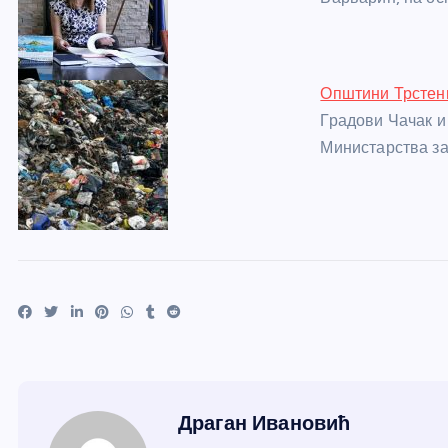
Општини Трстени
Градови Чачак и
Министарства з
Драган Ивановић