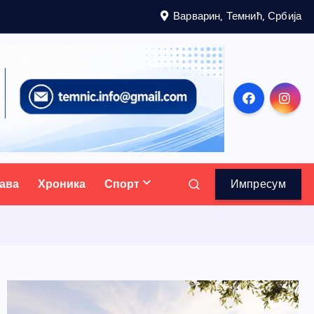
Варварин, Темнић, Србија
ава
Хроника
Спорт
Импресум