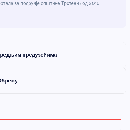
ртала за подручје општине Трстеник од 2016.
средњим предузећима
Обрежу