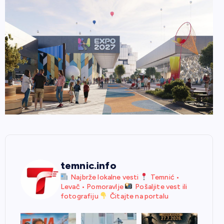
temnic.info
Najbrže lokalne vesti
Temnić •
Levač • Pomoravlje
Pošaljite vest ili
fotografiju
Čitajte na portalu