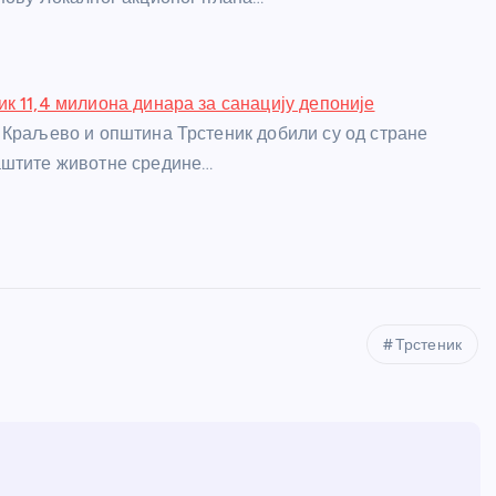
к 11,4 милиона динара за санацију депоније
 Краљево и општина Трстеник добили су од стране
аштите животне средине…
Трстеник