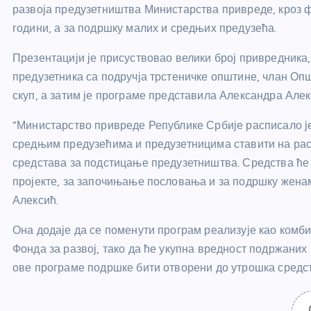
развоја предузетништва Министарства привреде, кроз ф
години, а за подршку малих и средњих предузећа.
Презентацији је присуствовао велики број привредника
предузетника са подручја трстеничке општине, члан Опш
скуп, а затим је програме представила Александра Але
“Министарство привреде Републике Србије расписало је 
средњим предузећима и предузетницима ставити на ра
средстава за подстицање предузетништва. Средства ће с
пројекте, за започињање пословања и за подршку жена
Алексић.
Она додаје да се поменути програм реализује као комб
Фонда за развој, тако да ће укупна вредност подржаних 
ове програме подршке бити отворени до утрошка средс