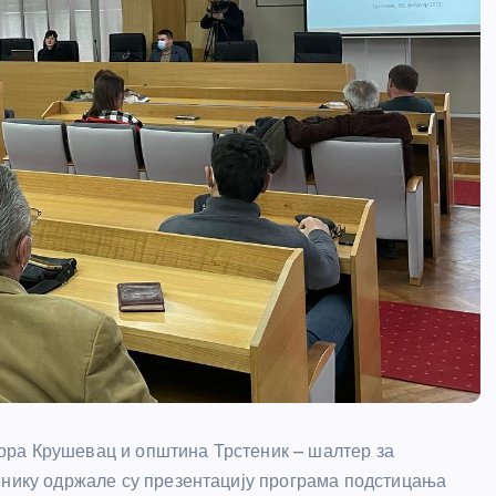
ора Крушевац и општина Трстеник – шалтер за
енику одржале су презентацију програма подстицања