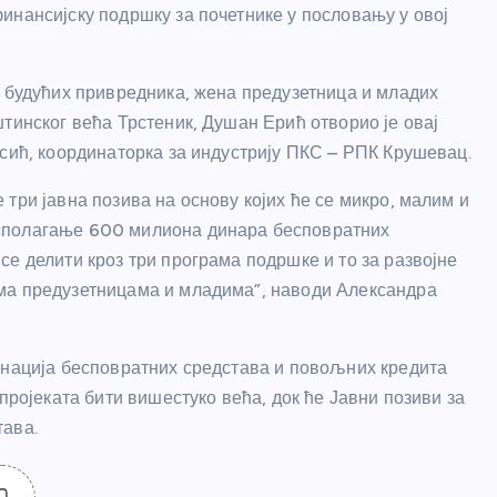
инансијску подршку за почетнике у пословању у овој
, будућих привредника, жена предузетница и младих
тинског већа Трстеник, Душан Ерић отворио је овај
ксић, координаторка за индустрију ПКС – РПК Крушевац.
три јавна позива на основу којих ће се микро, малим и
сполагање 600 милиона динара бесповратних
е делити кроз три програма подршке и то за развојне
ма предузетницама и младима”, наводи Александра
инација бесповратних средстава и повољних кредита
пројеката бити вишестуко већа, док ће Јавни позиви за
тава.