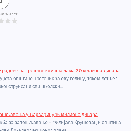
0
за чланке
е радове на трстеничким школама 20 милиона динара
уџета општине Трстеник за ову годину, током летњег
еконструисани сви школски…
пошљавања у Варварину 15 милиона динара
жба за запошљавање - Филијала Крушевац и општина
нову Локалног акционог плана…