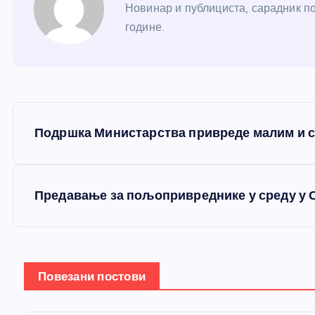
Новинар и публициста, сарадник по
године.
К
Подршка Министарства привреде малим и 
р
е
Предавање за пољопривреднике у среду у 
т
а
Повезани постови