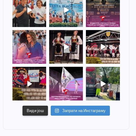
Види још
Запрати на Инстаграму