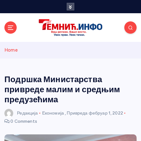
S
k
i
p
t
o
Темнићки
c
Home
o
n
информативн
t
e
Подршка Министарства
и портал
n
привреде малим и средњим
t
предузећима
Редакција
Економија
,
Привреда
фебруар 1, 2022
0 Comments