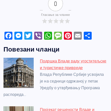
0
Гласање за чланке
F
M
T
Vi
W
M
Pi
E
S
a
e
w
b
h
e
nt
m
h
Повезани чланци
c
ss
itt
er
at
ss
er
ail
ar
e
e
er
s
a
e
e
Подршка Владе раду угоститељске
b
n
A
g
st
и туристичке привреде
o
g
p
e
Влада Републике Србије усвојила
o
er
p
је на седници одржаној у петак
Уредбу о утврђивању Програма
k
распореда…
Пројекат решености Владе и