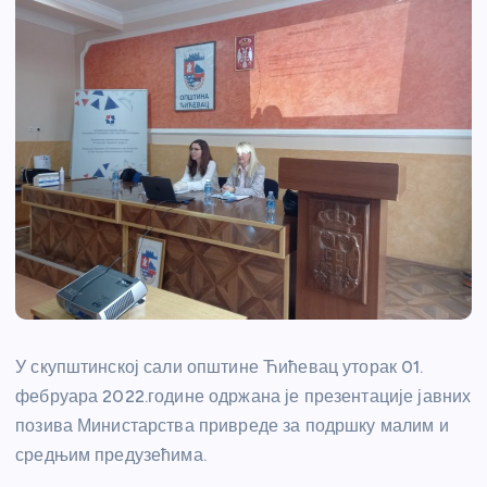
У скупштинској сали општине Ћићевац уторак 01.
фебруара 2022.године одржана је презентације јавних
позива Министарства привреде за подршку малим и
средњим предузећима.