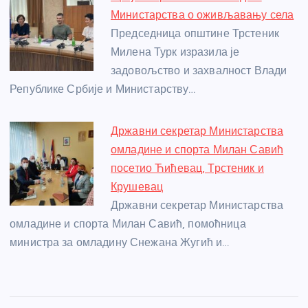
Министарства о оживљавању села
Председница општине Трстеник
Милена Турк изразила је
задовољство и захвалност Влади
Републике Србије и Министарству…
Државни секретар Министарства
омладине и спорта Милан Савић
посетио Ћићевац, Трстеник и
Крушевац
Државни секретар Министарства
омладине и спорта Милан Савић, помоћница
министра за омладину Снежана Жугић и…