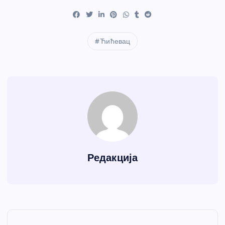
Ћићевац
Редакција
К