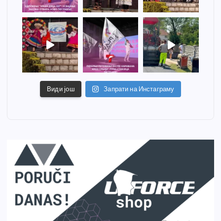
Види још
Запрати на Инстаграму