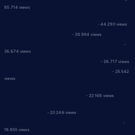
Планска искључења електричне енергије за 27.07.2022.
-
85.714 views
Горан Макрагић директор, Ђорђе Бајић спортски
директор новог прволигаша из Варварина
- 44.290 views
Цене на крушевачким пијацама
- 38.994 views
Планска искључења електричне енергије за 19.05.2021.
-
36.674 views
Реконструкција хотела “Плажа” у Варварину
- 26.717 views
Апел за помоћ породици Марковић из Варварина
- 25.542
views
Саопштење и демант Дома здравља “Др Властимир
Годић” на текст који кружи фејсбуком
- 22.168 views
Јелена Вујић-Обрадовић представник Александровца у
Парламенту Србије
- 20.246 views
Откривена илегална штампарија новца код Варварина
-
18.855 views