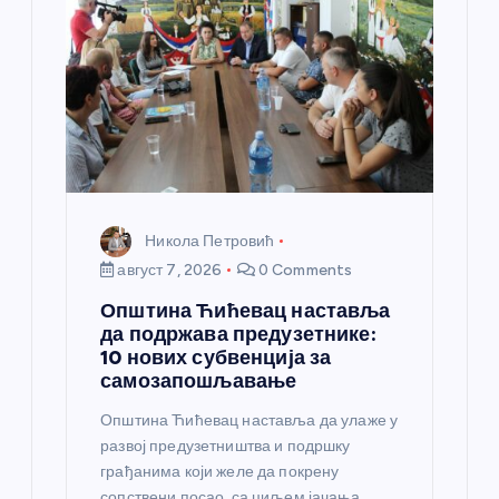
н
к
а
Никола Петровић
август 7, 2026
0 Comments
Општина Ћићевац наставља
да подржава предузетнике:
10 нових субвенција за
самозапошљавање
Општина Ћићевац наставља да улаже у
развој предузетништва и подршку
грађанима који желе да покрену
сопствени посао, са циљем јачања