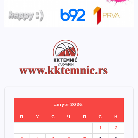
август 2026.
П
У
С
Ч
П
С
Н
1
2