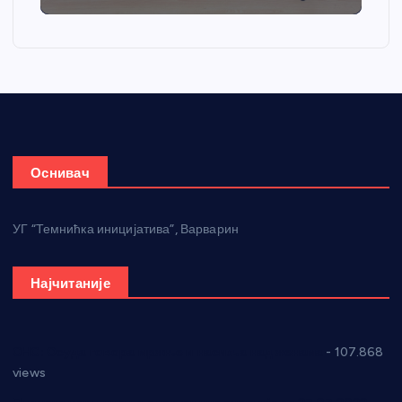
Оснивач
УГ “Темнићка иницијатива”, Варварин
Најчитаније
СНС: Осуда говора мржње и насиља над женама
- 107.868
views