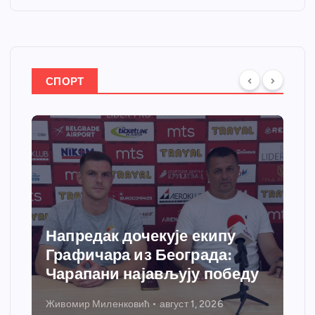
СПОРТ
пу
Спортски центар “Ћићевац”
:
добија савремени систем
обеду
грејања
Никола Петровић
јул 31, 2026