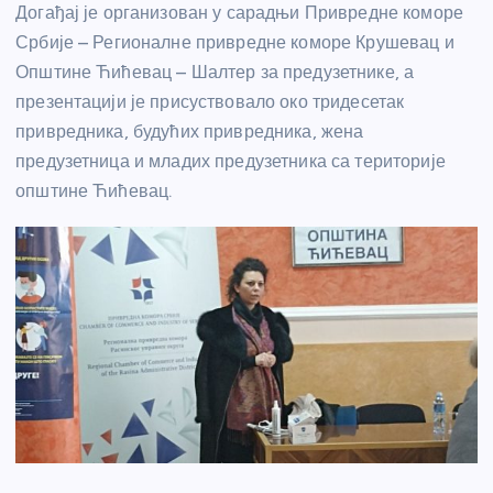
Догађај је организован у сарадњи Привредне коморе
Србије – Регионалне привредне коморе Крушевац и
Општине Ћићевац – Шалтер за предузетнике, а
презентацији је присуствовало око тридесетак
привредника, будућих привредника, жена
предузетница и младих предузетника са територије
општине Ћићевац.