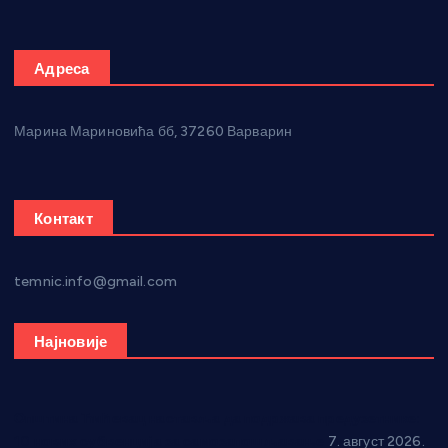
Адреса
Марина Мариновића бб, 37260 Варварин
Контакт
temnic.info@gmail.com
Најновије
Општина Ћићевац наставља да подржава предузетнике:
10 нових субвенција за самозапошљавање
7. август 2026.