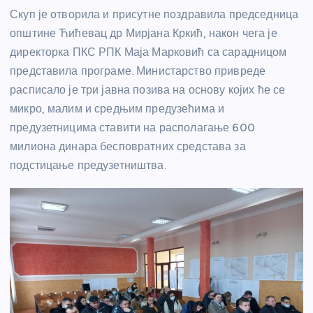
Скуп је отворила и присутне поздравила председница
општине Ћићевац др Мирјана Кркић, након чега је
директорка ПКС РПК Маја Марковић са сарадницом
представила програме. Министарство привреде
расписало је три јавна позива на основу којих ће се
микро, малим и средњим предузећима и
предузетницима ставити на располагање 600
милиона динара бесповратних средстава за
подстицање предузетништва.