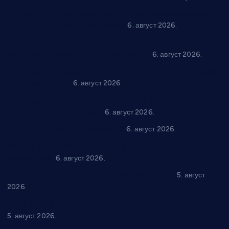
Вражогрнци чувају традицију: “Михољски сусрети села”
уз спортска надметања и забаву
6. август 2026.
Варварин подржао 25 нових предузетника: За
самозапошљавање по 380.000 динара
6. август 2026.
“Трстеник на Морави” од 10. до 16. августа: Богат програм
за све генерације
6. август 2026.
“Да се ради и гради по твом”: Трстеник улаже 4 милиона
динара у пројекте грађана
6. август 2026.
In memoriam: Тања Вилотијевић
6. август 2026.
Даница Петровић оживљава лик и дело Десанке
Максимовић
6. август 2026.
Александровац спреман за 61. “Жупску бербу”
5. август
2026.
Нова игралишта стижу у Бошњане, Доњи Катун и Парцане
5. август 2026.