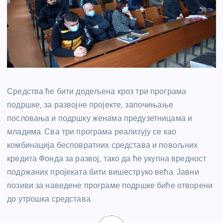
Средства ће бити додељена кроз три програма
подршке, за развојне пројекте, започињање
пословања и подршку женама предузетницама и
младима. Сва три програма реализују се као
комбинација бесповратних средстава и повољних
кредита Фонда за развој, тако да ће укупна вредност
подржаних пројеката бити вишеструко већа. Јавни
позиви за наведене програме подршке биће отворени
до утрошка средстава.