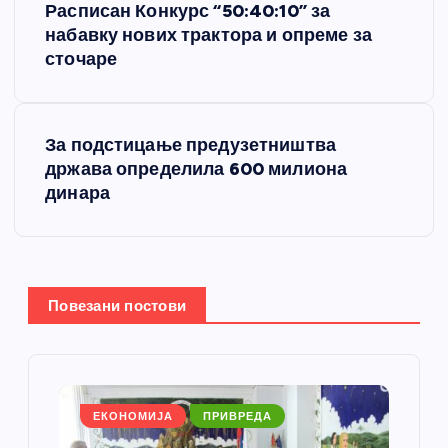
Расписан Конкурс “50:40:10” за
р
набавку нових трактора и опреме за
сточаре
е
т
За подстицање предузетништва
држава определила 600 милиона
а
динара
њ
е
Повезани постови
ч
л
а
ЕКОНОМИЈА
ПРИВРЕДА