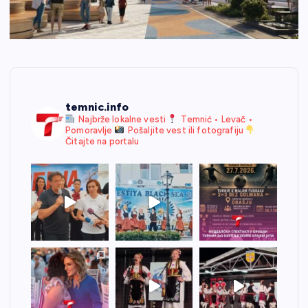
temnic.info
Najbrže lokalne vesti
Temnić • Levač •
Pomoravlje
Pošaljite vest ili fotografiju
Čitajte na portalu