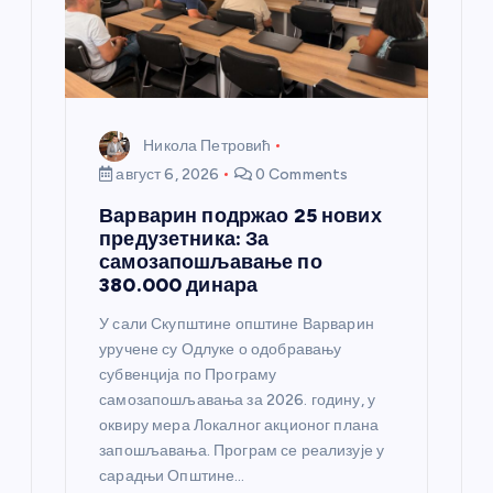
Никола Петровић
август 6, 2026
0 Comments
Варварин подржао 25 нових
предузетника: За
самозапошљавање по
380.000 динара
У сали Скупштине општине Варварин
уручене су Одлуке о одобравању
субвенција по Програму
самозапошљавања за 2026. годину, у
оквиру мера Локалног акционог плана
запошљавања. Програм се реализује у
сарадњи Општине…