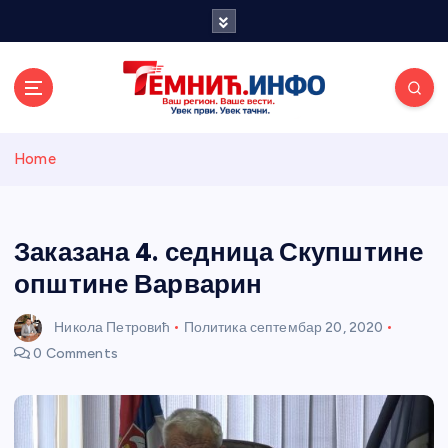
S
k
i
p
t
o
Темнићки
c
Home
o
n
информативн
t
e
Заказана 4. седница Скупштине
и портал
n
општине Варварин
t
Никола Петровић
Политика
септембар 20, 2020
0 Comments