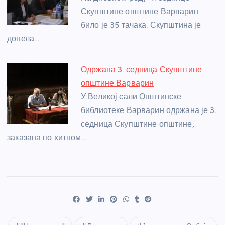
Скупштине општине Варварин
било је 35 тачака. Скупштина је
донела…
Одржана 3. седница Скупштине
општине Варварин
У Великој сали Општинске
библиотеке Варварин одржана је 3.
седница Скупштине општине,
заказана по хитном…