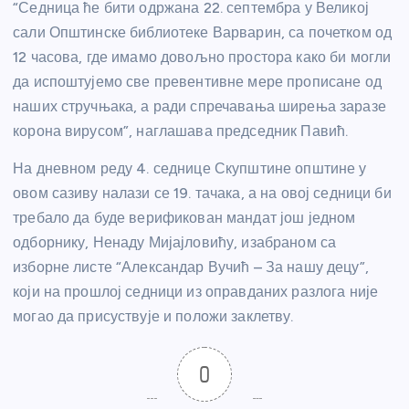
“Седница ће бити одржана 22. септембра у Великој
сали Општинске библиотеке Варварин, са почетком од
12 часова, где имамо довољно простора како би могли
да испоштујемо све превентивне мере прописане од
наших стручњака, а ради спречавања ширења заразе
корона вирусом”, наглашава председник Павић.
На дневном реду 4. седнице Скупштине општине у
овом сазиву налази се 19. тачака, а на овој седници би
требало да буде верификован мандат још једном
одборнику, Ненаду Мијајловићу, изабраном са
изборне листе “Александар Вучић – За нашу децу”,
који на прошлој седници из оправданих разлога није
могао да присуствује и положи заклетву.
0