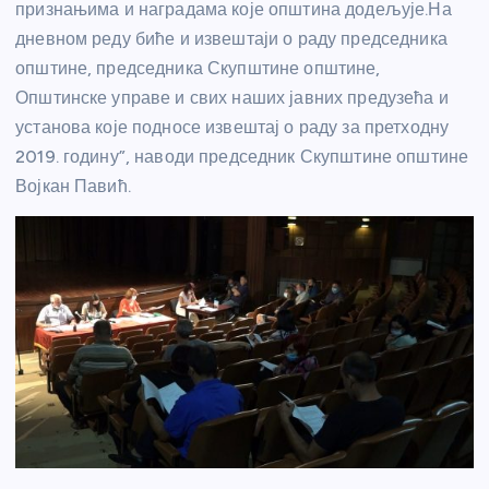
признањима и наградама које општина додељује.На
дневном реду биће и извештаји о раду председника
општине, председника Скупштине општине,
Општинске управе и свих наших јавних предузећа и
установа које подносе извештај о раду за претходну
2019. годину”, наводи председник Скупштине општине
Војкан Павић.