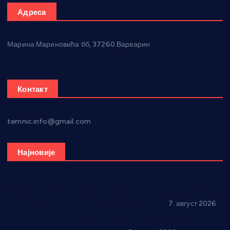
Адреса
Марина Мариновића бб, 37260 Варварин
Контакт
temnic.info@gmail.com
Најновије
Општина Ћићевац наставља да подржава предузетнике:
10 нових субвенција за самозапошљавање
7. август 2026.
Вражогрнци чувају традицију: “Михољски сусрети села”