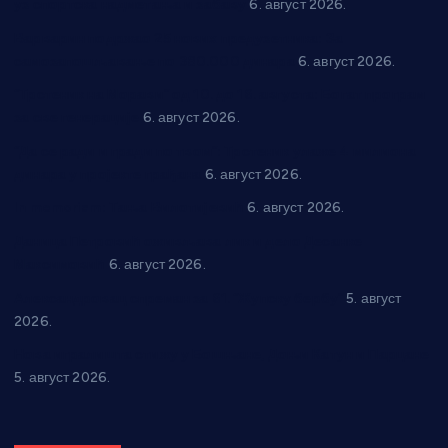
уз спортска надметања и забаву
6. август 2026.
Варварин подржао 25 нових предузетника: За
самозапошљавање по 380.000 динара
6. август 2026.
“Трстеник на Морави” од 10. до 16. августа: Богат програм
за све генерације
6. август 2026.
“Да се ради и гради по твом”: Трстеник улаже 4 милиона
динара у пројекте грађана
6. август 2026.
In memoriam: Тања Вилотијевић
6. август 2026.
Даница Петровић оживљава лик и дело Десанке
Максимовић
6. август 2026.
Александровац спреман за 61. “Жупску бербу”
5. август
2026.
Нова игралишта стижу у Бошњане, Доњи Катун и Парцане
5. август 2026.