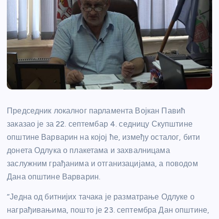
Председник локалног парламента Војкан Павић
заказао је за 22. септембар 4. седницу Скупштине
општине Варварин на којој ће, између осталог, бити
донета Одлука о плакетама и захвалницама
заслужним грађанима и отганизацијама, а поводом
Дана општине Варварин.
“Једна од битнијих тачака је разматрање Одлуке о
награђивањима, пошто је 23. септембра Дан општине,