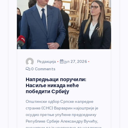
а
н
к
а
Редакција
јул 27, 2026
0 Comments
Напредњаци поручили:
Насиље никада неће
победити Србију
Општински одбор Српске напредне
странке (СНС) Варварин најоштрије је
осудио претње упућене председнику
Републике Србије Александру Вучићу,
оценивши да је неопходно да надлежни