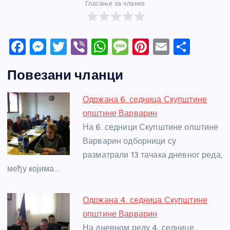
Гласање за чланке
F
M
T
Vi
W
M
Pi
E
S
a
e
w
b
h
e
nt
m
h
Повезани чланци
c
ss
itt
er
at
ss
er
ail
ar
e
e
er
s
a
e
e
Одржана 6. седница Скупштине
b
n
A
g
st
општине Варварин
o
g
p
e
На 6. седници Скупштине општине
o
er
p
Варварин одборници су
разматрали 13 тачака дневног реда,
k
међу којима…
Одржана 4. седница Скупштине
општине Варварин
На дневном реду 4. седнице