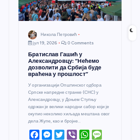
Никола Петровић
јул 19, 2026
0 Comments
Братислав Гашић у
Александровцу: “Нећемо
дозволити да Србија буде
враћена у прошлост”
У организацији Општинског одбора
Српске напредне странке (СНС) у
Александровцу, у Доњем Ступњу
одржан је велики народни сабор који је
окупио неколико хиљада мештана овог
дела Жупе, као и бројне…
F
M
T
Vi
W
M