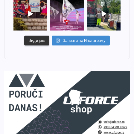
Види још
Запрати на Инстаграму