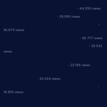
Горан Макрагић директор, Ђорђе Бајић спортски
директор новог прволигаша из Варварина
- 44.290 views
Цене на крушевачким пијацама
- 38.990 views
Планска искључења електричне енергије за 19.05.2021.
-
36.670 views
Реконструкција хотела “Плажа” у Варварину
- 26.717 views
Апел за помоћ породици Марковић из Варварина
- 25.542
views
Саопштење и демант Дома здравља “Др Властимир
Годић” на текст који кружи фејсбуком
- 22.168 views
Јелена Вујић-Обрадовић представник Александровца у
Парламенту Србије
- 20.246 views
Откривена илегална штампарија новца код Варварина
-
18.855 views