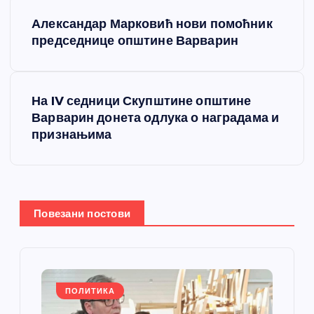
К
Александар Марковић нови помоћник
р
председнице општине Варварин
е
На IV седници Скупштине општине
т
Варварин донета одлука о наградама и
признањима
а
њ
е
Повезани постови
ч
л
ПОЛИТИКА