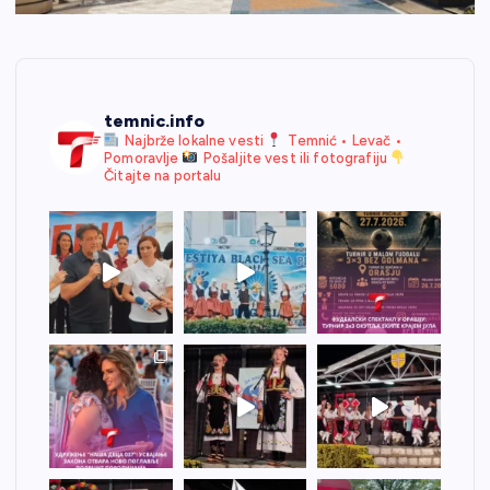
temnic.info
Najbrže lokalne vesti
Temnić • Levač •
Pomoravlje
Pošaljite vest ili fotografiju
Čitajte na portalu