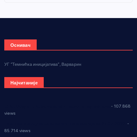
Оснивач
УГ “Темнићка иницијатива”, Варварин
Најчитаније
СНС: Осуда говора мржње и насиља над женама
- 107.868
views
Планска искључења електричне енергије за 27.07.2022.
-
85.714 views