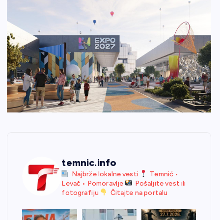
temnic.info
Najbrže lokalne vesti
Temnić •
Levač • Pomoravlje
Pošaljite vest ili
fotografiju
Čitajte na portalu