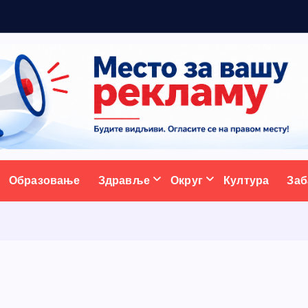
ативни портал
Образовање
Здравље
Округ
Култура
Заб