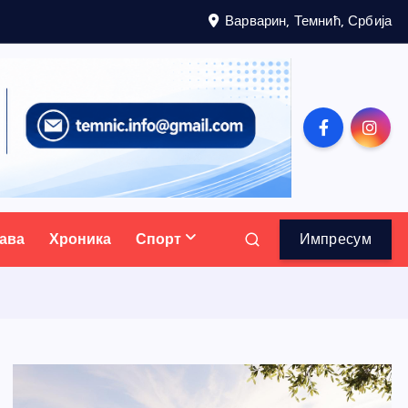
Варварин, Темнић, Србија
ава
Хроника
Спорт
Импресум