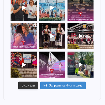
Види још
Запрати на Инстаграму