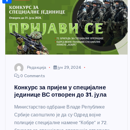
r
s
n
m
A
S
a
t
a
p
h
g
e
i
p
a
e
r
l
r
e
e
s
t
Редакција
јун 29, 2024
0 Comments
Конкурс за пријем у специјалне
јединице ВС отворен до 31. јула
Министарство одбране Владе Републике
Србије саопштило је да су Одред војне
полиције специјалне намене “Кобре” и 72.