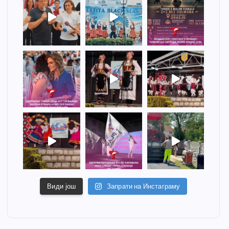
Види још
Запрати на Инстаграму