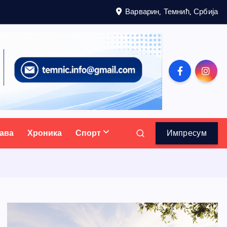
Варварин, Темнић, Србија
ава
Хроника
Спорт
Импресум