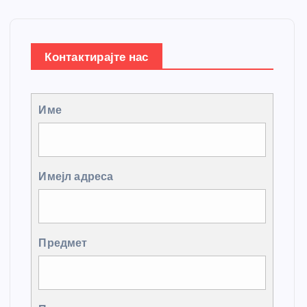
Контактирајте нас
Име
Имејл адреса
Предмет