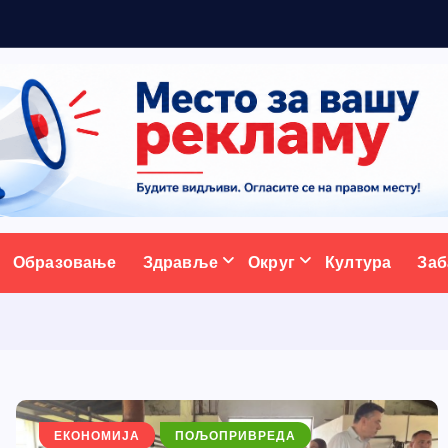
м
а
ативни портал
Образовање
Здравље
Округ
Култура
Заб
ЕКОНОМИЈА
ПОЉОПРИВРЕДА