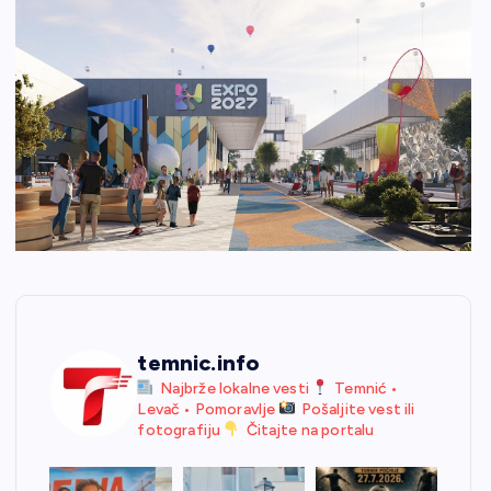
temnic.info
Najbrže lokalne vesti
Temnić •
Levač • Pomoravlje
Pošaljite vest ili
fotografiju
Čitajte na portalu