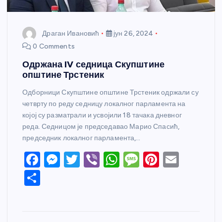
Драган Ивановић
јун 26, 2024
0 Comments
Одржана IV седница Скупштине
општине Трстеник
Одборници Скупштине општине Трстеник одржали су
четврту по реду седницу локалног парламента на
којој су разматрали и усвојили 18 тачака дневног
реда. Седницом је председавао Марио Спасић,
председник локалног парламента,…
F
M
T
Vi
W
M
Pi
E
a
e
w
b
h
e
nt
m
S
c
ss
itt
er
at
ss
er
ail
h
e
e
er
s
a
e
ar