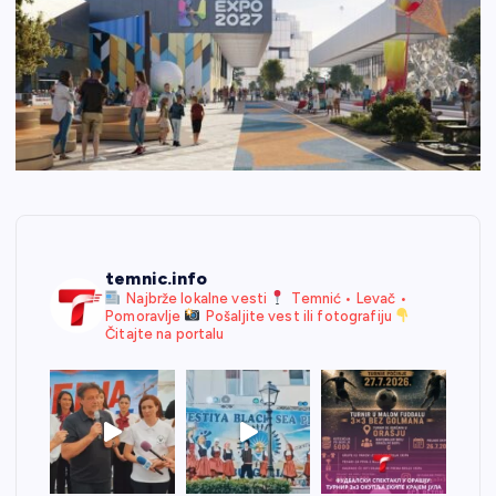
temnic.info
Najbrže lokalne vesti
Temnić • Levač •
Pomoravlje
Pošaljite vest ili fotografiju
Čitajte na portalu