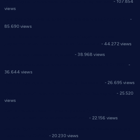
СНС: Осуда говора мржње и насиља над женама
- 107.854
views
Планска искључења електричне енергије за 27.07.2022.
-
85.690 views
Горан Макрагић директор, Ђорђе Бајић спортски
директор новог прволигаша из Варварина
- 44.272 views
Цене на крушевачким пијацама
- 38.968 views
Планска искључења електричне енергије за 19.05.2021.
-
36.644 views
Реконструкција хотела “Плажа” у Варварину
- 26.695 views
Апел за помоћ породици Марковић из Варварина
- 25.520
views
Саопштење и демант Дома здравља “Др Властимир
Годић” на текст који кружи фејсбуком
- 22.156 views
Јелена Вујић-Обрадовић представник Александровца у
Парламенту Србије
- 20.230 views