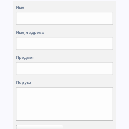
Име
Имејл адреса
Предмет
Порука