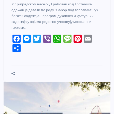
У приградском насељу Грабовац код Трстеника
одржан је девети по реду “Сабор под тополама”, уз
богат и садржајан програм духовних и културних
садржаја у којима редовно учествују мештани и
њихови…
F
M
T
Vi
W
M
Pi
E
a
e
w
b
h
e
nt
m
S
c
ss
itt
er
at
ss
er
ail
h
e
e
er
s
a
e
ar
b
n
A
g
st
e
o
g
p
e
o
er
p
k