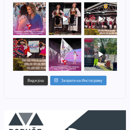
Види још
Запрати на Инстаграму