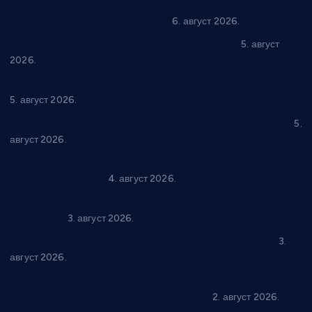
In memoriam: Тања Вилотијевић
6. август 2026.
Александровац спреман за 61. “Жупску бербу”
5. август
2026.
Нова игралишта стижу у Бошњане, Доњи Катун и Парцане
5. август 2026.
У Ћићевцу одржана Конференција клубова Зоне “Запад”
5.
август 2026.
Четири учионице у старом делу ОШ “Јован Курсула”
добијају ново рухо
4. август 2026.
Књижевност, музика, спорт и уметност током августа у
Варварину
3. август 2026.
Трстеничанин освојио јубиларни циклус “Слагалице”
3.
август 2026.
Делегација Крушевца на прослави Дана Липецка у Русији:
Унапређење сарадње у свим областима
2. август 2026.