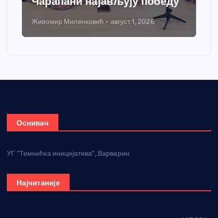
Чарапани најављују победу
Живомир Миленковић
август 1, 2026
Оснивач
УГ “Темнићка иницијатива”, Варварин
Најчитаније