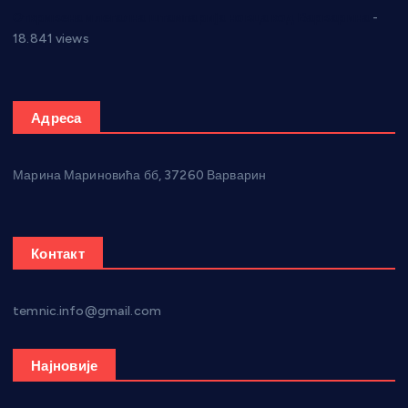
Откривена илегална штампарија новца код Варварина
-
18.841 views
Адреса
Марина Мариновића бб, 37260 Варварин
Контакт
temnic.info@gmail.com
Најновије