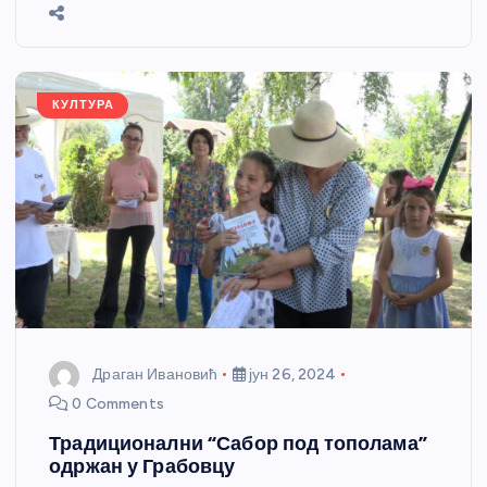
b
n
A
g
st
e
o
g
p
e
o
er
p
k
КУЛТУРА
Драган Ивановић
јун 26, 2024
0 Comments
Традиционални “Сабор под тополама”
одржан у Грабовцу