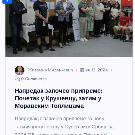
r
s
n
m
A
S
a
t
a
p
h
g
e
i
p
a
e
r
l
r
e
e
s
t
Живомир Миленковић
јун 13, 2024
0 Comments
Напредак започео припреме:
Почетак у Крушевцу, затим у
Моравским Топлицама
Напредак је започео припреме за нову
такмичарску сезону у Супер лиги Србије за
2024/25. годину. На стадиону “Младост”