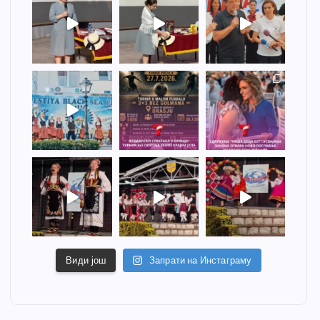
Види још
Запрати на Инстаграму