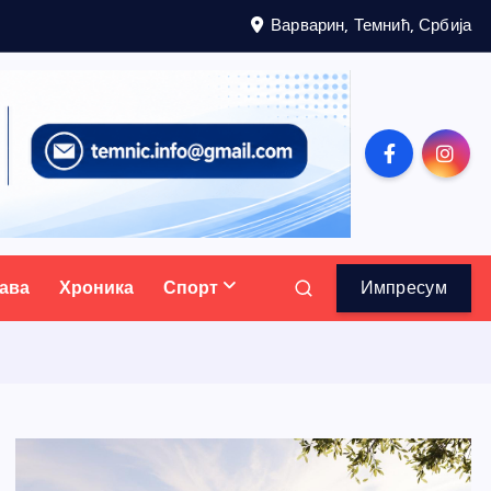
Варварин, Темнић, Србија
ава
Хроника
Спорт
Импресум