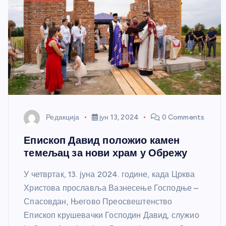
Редакција
јун 13, 2024
0 Comments
Епископ Давид положио камен
темељац за нови храм у Обрежу
У четвртак, 13. јуна 2024. године, када Црква
Христова прославља Вазнесење Господње –
Спасовдан, Његово Преосвештенство
Епископ крушевачки Господин Давид, служио