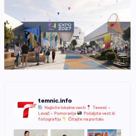
temnic.info
Najbrže lokalne vesti
Temnić •
Levač • Pomoravlje
Pošaljite vest ili
fotografiju
Čitajte na portalu