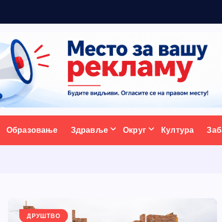
ативни портал
Образовање
Здравље
Округ
Култура
Заб
ДРУШТВО