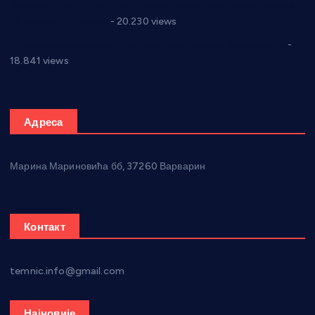
Јелена Вујић-Обрадовић представник Александровца у
Парламенту Србије
- 20.230 views
Откривена илегална штампарија новца код Варварина
-
18.841 views
Адреса
Марина Мариновића бб, 37260 Варварин
Контакт
temnic.info@gmail.com
Најновије