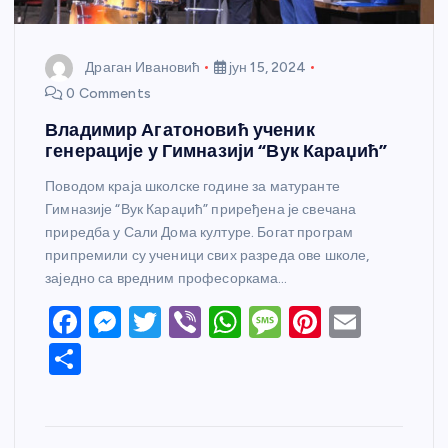
Драган Ивановић
јун 15, 2024
0 Comments
Владимир Агатоновић ученик
генерације у Гимназији “Вук Караџић”
Поводом краја школске године за матуранте
Гимназије “Вук Караџић” приређена је свечана
приредба у Сали Дома културе. Богат програм
припремили су ученици свих разреда ове школе,
заједно са вредним професоркама…
F
M
T
Vi
W
M
Pi
E
a
e
w
b
h
e
nt
m
S
c
ss
itt
er
at
ss
er
ail
h
e
e
er
s
a
e
ar