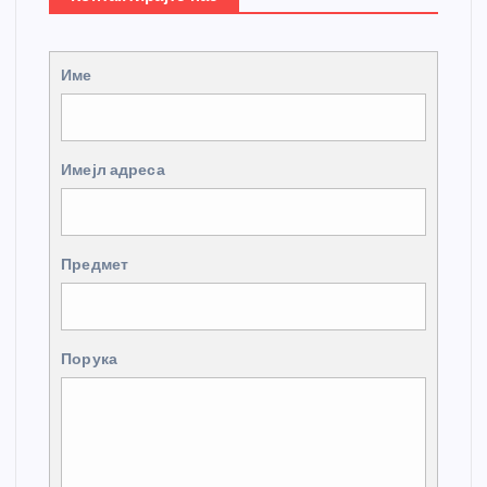
Име
Имејл адреса
Предмет
Порука