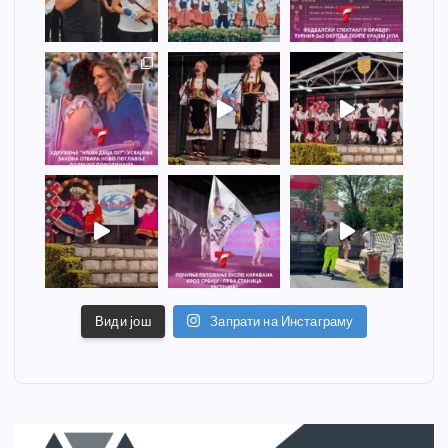
Види још
Запрати на Инстаграму