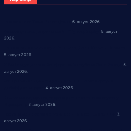
In memoriam: Тања Вилотијевић
6. август 2026.
Александровац спреман за 61. “Жупску бербу”
5. август
2026.
Нова игралишта стижу у Бошњане, Доњи Катун и Парцане
5. август 2026.
У Ћићевцу одржана Конференција клубова Зоне “Запад”
5.
август 2026.
Четири учионице у старом делу ОШ “Јован Курсула”
добијају ново рухо
4. август 2026.
Књижевност, музика, спорт и уметност током августа у
Варварину
3. август 2026.
Трстеничанин освојио јубиларни циклус “Слагалице”
3.
август 2026.
Делегација Крушевца на прослави Дана Липецка у Русији: