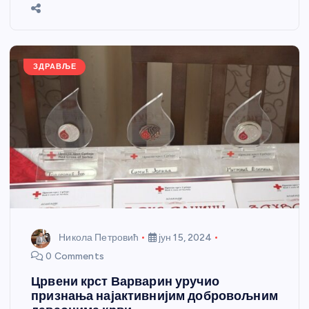
b
n
A
g
st
e
o
g
p
e
o
er
p
k
ЗДРАВЉЕ
Никола Петровић
јун 15, 2024
0 Comments
Црвени крст Варварин уручио
признања најактивнијим добровољним