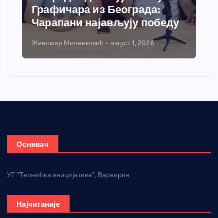
Графичара из Београда:
Чарапани најављују победу
Живомир Миленковић
август 1, 2026
Оснивач
УГ “Темнићка иницијатива”, Варварин
Најчитаније