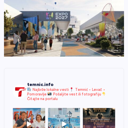
temnic.info
Najbrže lokalne vesti
Temnić • Levač •
Pomoravlje
Pošaljite vest ili fotografiju
Čitajte na portalu