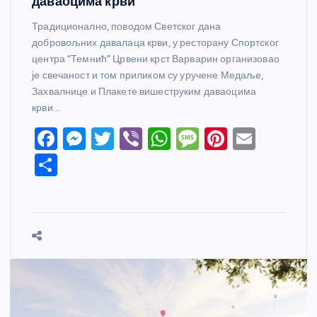
даваоцима крви
Традиционално, поводом Светског дана
добровољних давалаца крви, у ресторану Спортског
центра “Темнић” Црвени крст Варварин организовао
је свечаност и том приликом су уручене Медаље,
Захвалнице и Плакете вишеструким даваоцима
крви…
F
M
T
Vi
W
M
Pi
E
a
e
w
b
h
e
nt
m
S
c
ss
itt
er
at
ss
er
ail
h
e
e
er
s
a
e
ar
b
n
A
g
st
e
o
g
p
e
o
er
p
k