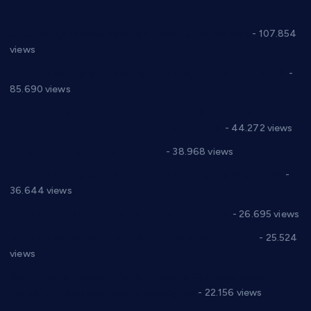
СНС: Осуда говора мржње и насиља над женама
- 107.854
views
Планска искључења електричне енергије за 27.07.2022.
-
85.690 views
Горан Макрагић директор, Ђорђе Бајић спортски
директор новог прволигаша из Варварина
- 44.272 views
Цене на крушевачким пијацама
- 38.968 views
Планска искључења електричне енергије за 19.05.2021.
-
36.644 views
Реконструкција хотела “Плажа” у Варварину
- 26.695 views
Апел за помоћ породици Марковић из Варварина
- 25.524
views
Саопштење и демант Дома здравља “Др Властимир
Годић” на текст који кружи фејсбуком
- 22.156 views