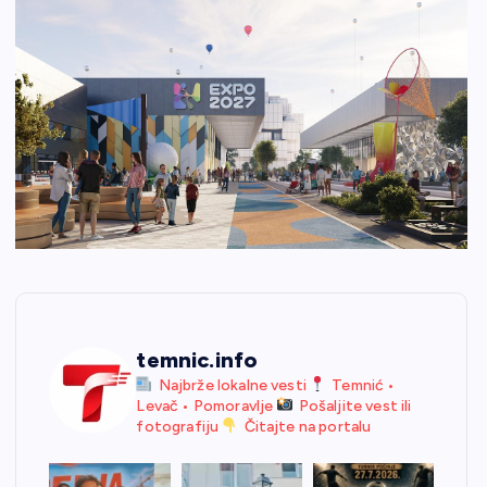
temnic.info
Najbrže lokalne vesti
Temnić •
Levač • Pomoravlje
Pošaljite vest ili
fotografiju
Čitajte na portalu