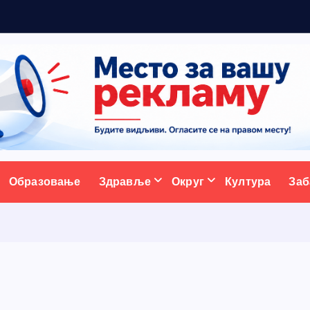
ативни портал
Образовање
Здравље
Округ
Култура
Заб