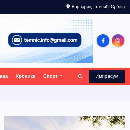
Варварин, Темнић, Србија
ава
Хроника
Спорт
Импресум