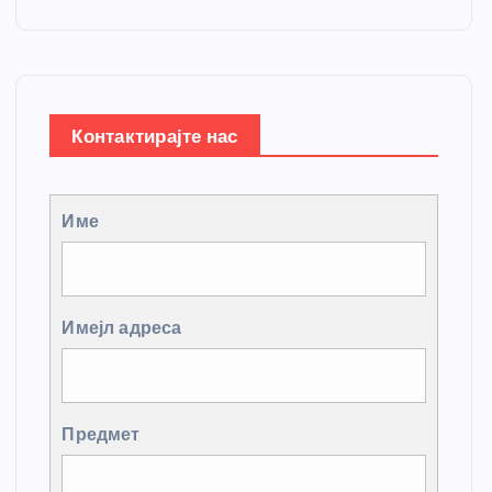
Контактирајте нас
Име
Имејл адреса
Предмет