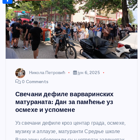
r
s
n
m
A
S
a
t
a
p
h
g
e
i
p
a
e
r
l
r
e
e
s
t
Никола Петровић
јун 6, 2025
0 Comments
Свечани дефиле варваринских
матураната: Дан за памћење уз
осмехе и успомене
Уз свечани дефиле кроз центар града, осмехе,
музику и аплаузе, матуранти Средње школе
Варварин обележили су у четвртак завршетак