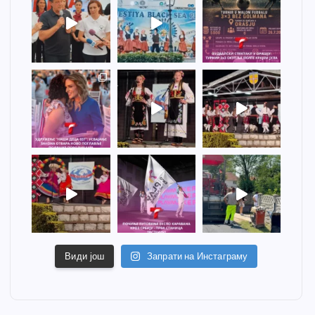
Види још
Запрати на Инстаграму