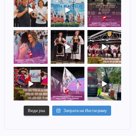
Види још
Запрати на Инстаграму