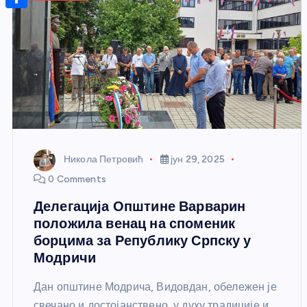
r
s
n
m
A
S
a
t
a
p
h
g
e
i
p
a
e
r
l
r
e
e
s
t
Никола Петровић
јун 29, 2025
0 Comments
Делегација Општине Варварин
положила венац на споменик
борцима за Републику Српску у
Модричи
Дан општине Модрича, Видовдан, обележен је
свечано и достојанствено, у духу традиције и