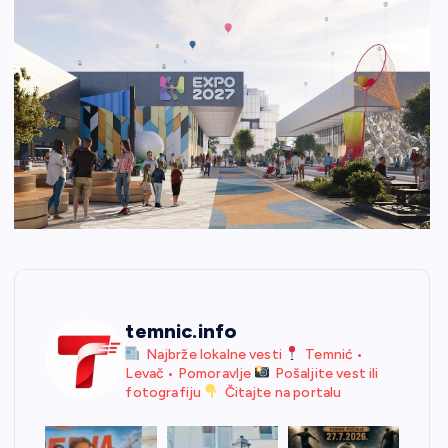
temnic.info
Najbrže lokalne vesti
Temnić •
Levač • Pomoravlje
Pošaljite vest ili
fotografiju
Čitajte na portalu