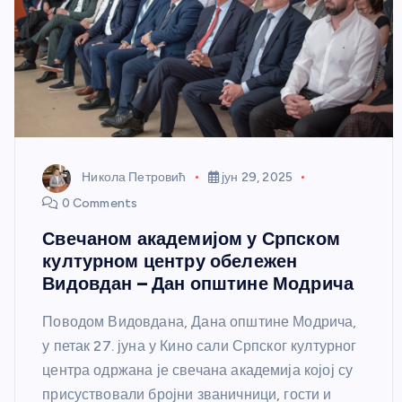
Никола Петровић
јун 29, 2025
0 Comments
Свечаном академијом у Српском
културном центру обележен
Видовдан – Дан општине Модрича
Поводом Видовдана, Дана општине Модрича,
у петак 27. јуна у Кино сали Српског културног
центра одржана је свечана академија којој су
присуствовали бројни званичници, гости и