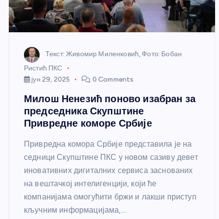
Текст: Живомир Миленковић, Фото: Бобан
Ристић ПКС
јун 29, 2025
0 Comments
Милош Ненезић поново изабран за
председника Скупштине
Привредне коморе Србије
Привредна комора Србије представила је на
седници Скупштине ПКС у новом сазиву девет
иновативних дигиталних сервиса заснованих
на вештачкој интелигенцији, који ће
компанијама омогућити бржи и лакши приступ
кључним информацијама,…