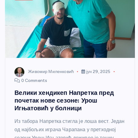
Живомир Миленковић
јун 29, 2025
0 Comments
Велики хендикеп Напретка пред
почетак нове сезоне: Урош
Игњатовић у болници
Из табора Напретка стигла је лоша вест. Један
од најбољих играча Чарапана у претходној
сезони Урош Игњатовић доживео је тешку