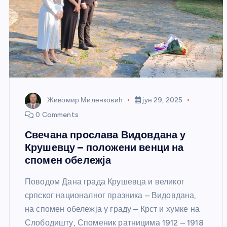
Живомир Миленковић
јун 29, 2025
0 Comments
Свечана прослава Видовдана у
Крушевцу – положени венци на
спомен обележја
Поводом Дана града Крушевца и великог
српског националног празника – Видовдана,
на спомен обележја у граду – Крст и хумке на
Слободишту, Споменик ратницима 1912 – 1918