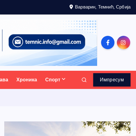
Варварин, Темнић, Србија
ава
Хроника
Спорт
Импресум