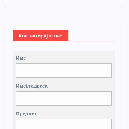
Контактирајте нас
Име
Имејл адреса
Предмет