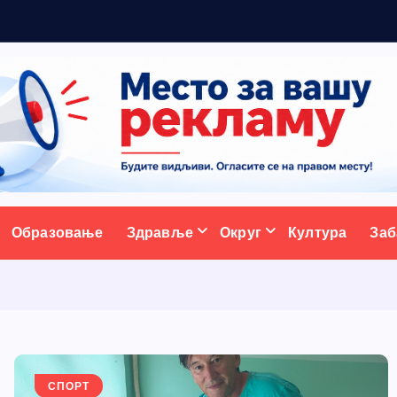
5
н
ативни портал
Образовање
Здравље
Округ
Култура
Заб
СПОРТ