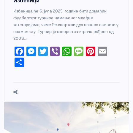
Избеници
Избеница ће 6. јула 2025. године бити домаћин
фудбалског турнира намењеног млађим
категоријама, чиме ће спортски дух поново оживети у
овом месту. Турнир је отворен за играче рођене од
2008.…
F
M
T
Vi
W
M
Pi
E
a
e
w
b
h
e
nt
m
S
c
ss
itt
er
at
ss
er
ail
h
e
e
er
s
a
e
ar
b
n
A
g
st
e
o
g
p
e
o
er
p
k