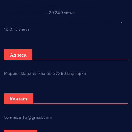
Јелена Вујић-Обрадовић представник Александровца у
Парламенту Србије
- 20.240 views
Откривена илегална штампарија новца код Варварина
-
18.843 views
Адреса
Марина Мариновића бб, 37260 Варварин
Контакт
temnic.info@gmail.com