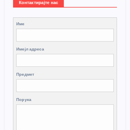
Контактирајте нас
Име
Имејл адреса
Предмет
Порука