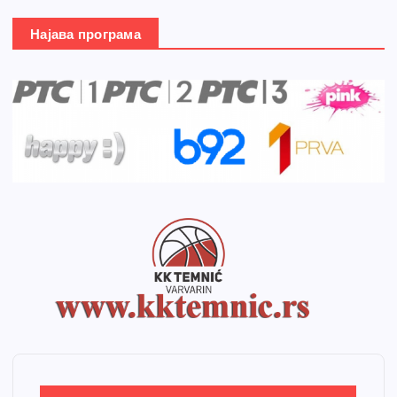
Најава програма