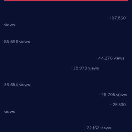
СНС: Осуда говора мржње и насиља над женама
- 107.860
views
Планска искључења електричне енергије за 27.07.2022.
-
85.696 views
Горан Макрагић директор, Ђорђе Бајић спортски
директор новог прволигаша из Варварина
- 44.276 views
Цене на крушевачким пијацама
- 38.978 views
Планска искључења електричне енергије за 19.05.2021.
-
36.654 views
Реконструкција хотела “Плажа” у Варварину
- 26.705 views
Апел за помоћ породици Марковић из Варварина
- 25.530
views
Саопштење и демант Дома здравља “Др Властимир
Годић” на текст који кружи фејсбуком
- 22.162 views