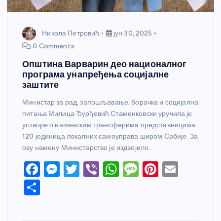
Никола Петровић
јун 30, 2025
0 Comments
Општина Варварин део националног
програма унапређења социјалне
заштите
Министар за рад, запошљавање, борачка и социјална
питања Милица Ђурђевић Стаменковски уручила је
уговоре о наменским трансферима представницима
120 јединица локалних самоуправа широм Србије. За
ову намену Министарство је издвојило…
F
M
T
Vi
W
M
Pi
E
a
e
w
b
h
e
nt
m
S
c
ss
itt
er
at
ss
er
ail
h
e
e
er
s
a
e
ar