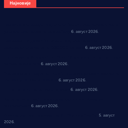
Најновије
Вражогрнци чувају традицију: “Михољски сусрети села”
уз спортска надметања и забаву
6. август 2026.
Варварин подржао 25 нових предузетника: За
самозапошљавање по 380.000 динара
6. август 2026.
“Трстеник на Морави” од 10. до 16. августа: Богат програм
за све генерације
6. август 2026.
“Да се ради и гради по твом”: Трстеник улаже 4 милиона
динара у пројекте грађана
6. август 2026.
In memoriam: Тања Вилотијевић
6. август 2026.
Даница Петровић оживљава лик и дело Десанке
Максимовић
6. август 2026.
Александровац спреман за 61. “Жупску бербу”
5. август
2026.