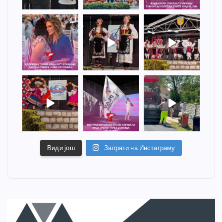
Види још
Запрати на Инстаграму