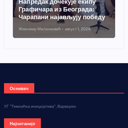
Напредак дочекује екипу
Графичара из Београда:
Чарапани најављују победу
Живомир Миленковић
август 1, 2026
Оснивач
УГ “Темнићка иницијатива”, Варварин
Најчитаније