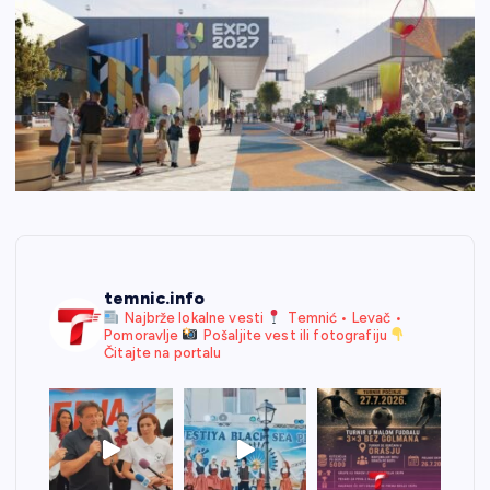
temnic.info
Najbrže lokalne vesti
Temnić • Levač •
Pomoravlje
Pošaljite vest ili fotografiju
Čitajte na portalu