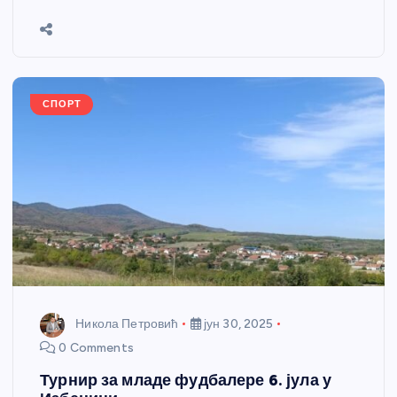
b
n
A
g
st
e
o
g
p
e
o
er
p
k
СПОРТ
Никола Петровић
јун 30, 2025
0 Comments
Турнир за младе фудбалере 6. јула у