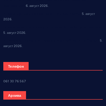
Даница Петровић оживљава лик и дело Десанке
Максимовић
6. август 2026.
Александровац спреман за 61. “Жупску бербу”
5. август
2026.
Нова игралишта стижу у Бошњане, Доњи Катун и Парцане
5. август 2026.
У Ћићевцу одржана Конференција клубова Зоне “Запад”
5.
август 2026.
Телефон
061 30 76 567
Архива