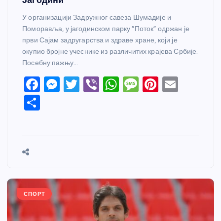
У организацији Задружног савеза Шумадије и
Поморавља, у јагодинском парку “Поток” одржан је
први Сајам задругарства и здраве хране, који је
окупио бројне учеснике из различитих крајева Србије.
Посебну пажњу…
F
M
T
Vi
W
M
Pi
E
a
e
w
b
h
e
nt
m
S
c
ss
itt
er
at
ss
er
ail
h
e
e
er
s
a
e
ar
b
n
A
g
st
e
o
g
p
e
o
er
p
k
СПОРТ