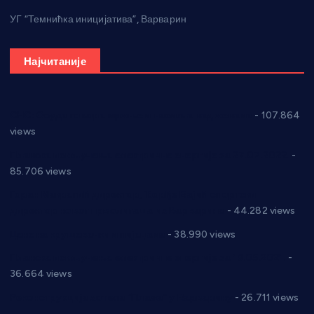
УГ “Темнићка иницијатива”, Варварин
Најчитаније
СНС: Осуда говора мржње и насиља над женама
- 107.864
views
Планска искључења електричне енергије за 27.07.2022.
-
85.706 views
Горан Макрагић директор, Ђорђе Бајић спортски
директор новог прволигаша из Варварина
- 44.282 views
Цене на крушевачким пијацама
- 38.990 views
Планска искључења електричне енергије за 19.05.2021.
-
36.664 views
Реконструкција хотела “Плажа” у Варварину
- 26.711 views