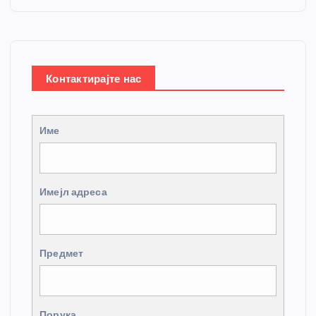
Контактирајте нас
Име
Имејл адреса
Предмет
Порука