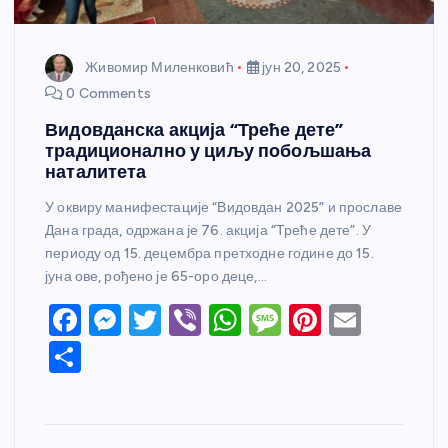
Живомир Миленковић
јун 20, 2025
0 Comments
Видовданска акција “Треће дете”
традиционално у циљу побољшања
наталитета
У оквиру манифестације “Видовдан 2025” и прославе
Дана града, одржана је 76. акција “Треће дете”. У
периоду од 15. децембра претходне године до 15.
јуна ове, рођено је 65-оро деце,…
F
M
T
Vi
W
M
Pi
E
a
e
w
b
h
e
nt
m
S
c
ss
itt
er
at
ss
er
ail
h
e
e
er
s
a
e
ar