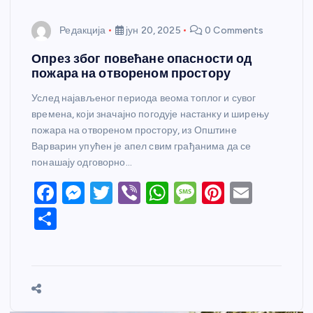
Редакција
јун 20, 2025
0 Comments
Опрез због повећане опасности од
пожара на отвореном простору
Услед најављеног периода веома топлог и сувог
времена, који значајно погодује настанку и ширењу
пожара на отвореном простору, из Општине
Варварин упућен је апел свим грађанима да се
понашају одговорно…
F
M
T
Vi
W
M
Pi
E
a
e
w
b
h
e
nt
m
S
c
ss
itt
er
at
ss
er
ail
h
e
e
er
s
a
e
ar
b
n
A
g
st
e
o
g
p
e