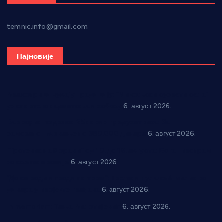
temnic.info@gmail.com
Најновије
Вражогрнци чувају традицију: “Михољски сусрети села”
уз спортска надметања и забаву
6. август 2026.
Варварин подржао 25 нових предузетника: За
самозапошљавање по 380.000 динара
6. август 2026.
“Трстеник на Морави” од 10. до 16. августа: Богат програм
за све генерације
6. август 2026.
“Да се ради и гради по твом”: Трстеник улаже 4 милиона
динара у пројекте грађана
6. август 2026.
In memoriam: Тања Вилотијевић
6. август 2026.