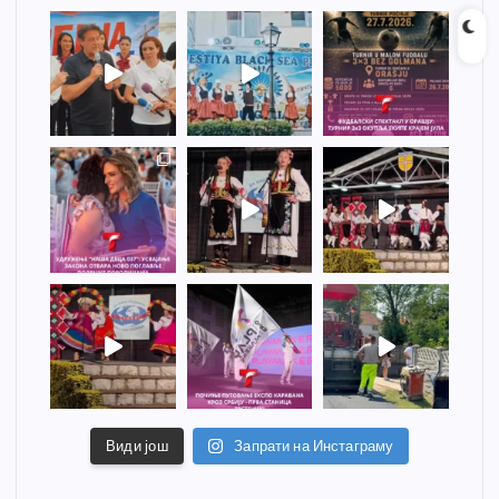
Види још
Запрати на Инстаграму