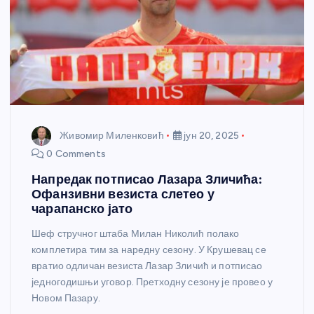
Живомир Миленковић
јун 20, 2025
0 Comments
Напредак потписао Лазара Зличића:
Офанзивни везиста слетео у
чарапанско јато
Шеф стручног штаба Милан Николић полако
комплетира тим за наредну сезону. У Крушевац се
вратио одличан везиста Лазар Зличић и потписао
једногодишњи уговор. Претходну сезону је провео у
Новом Пазару.