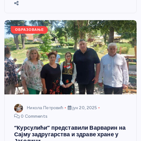
b
n
A
g
st
e
o
g
p
e
o
er
p
k
ОБРАЗОВАЊЕ
Никола Петровић
јун 20, 2025
0 Comments
“Курсулићи” представили Варварин на
Сајму задругарства и здраве хране у
Јагодини