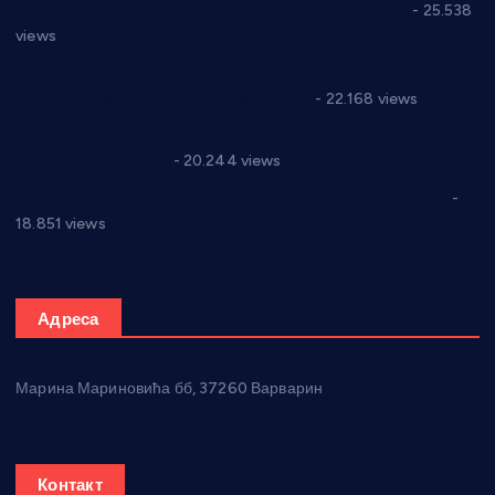
Апел за помоћ породици Марковић из Варварина
- 25.538
views
Саопштење и демант Дома здравља “Др Властимир
Годић” на текст који кружи фејсбуком
- 22.168 views
Јелена Вујић-Обрадовић представник Александровца у
Парламенту Србије
- 20.244 views
Откривена илегална штампарија новца код Варварина
-
18.851 views
Адреса
Марина Мариновића бб, 37260 Варварин
Контакт