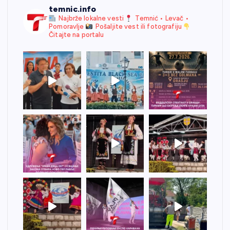
temnic.info
Najbrže lokalne vesti
Temnić • Levač •
Pomoravlje
Pošaljite vest ili fotografiju
Čitajte na portalu