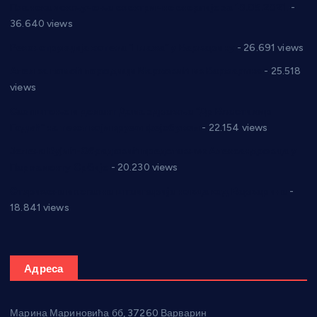
Планска искључења електричне енергије за 19.05.2021.
-
36.640 views
Реконструкција хотела “Плажа” у Варварину
- 26.691 views
Апел за помоћ породици Марковић из Варварина
- 25.518
views
Саопштење и демант Дома здравља “Др Властимир
Годић” на текст који кружи фејсбуком
- 22.154 views
Јелена Вујић-Обрадовић представник Александровца у
Парламенту Србије
- 20.230 views
Откривена илегална штампарија новца код Варварина
-
18.841 views
Адреса
Марина Мариновића бб, 37260 Варварин