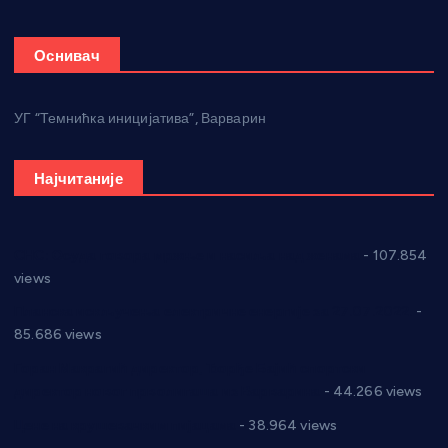
Оснивач
УГ “Темнићка иницијатива”, Варварин
Најчитаније
СНС: Осуда говора мржње и насиља над женама
- 107.854
views
Планска искључења електричне енергије за 27.07.2022.
-
85.686 views
Горан Макрагић директор, Ђорђе Бајић спортски
директор новог прволигаша из Варварина
- 44.266 views
Цене на крушевачким пијацама
- 38.964 views