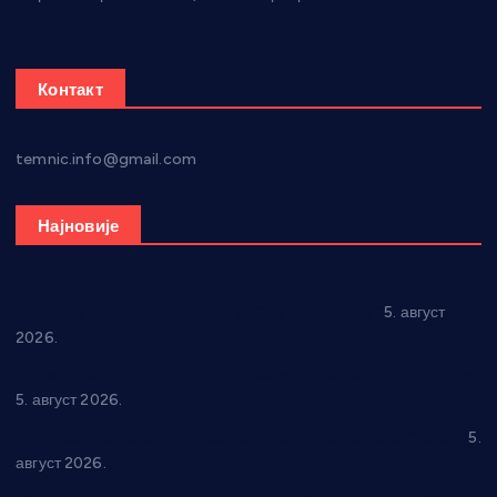
Контакт
temnic.info@gmail.com
Најновије
Александровац спреман за 61. “Жупску бербу”
5. август
2026.
Нова игралишта стижу у Бошњане, Доњи Катун и Парцане
5. август 2026.
У Ћићевцу одржана Конференција клубова Зоне “Запад”
5.
август 2026.