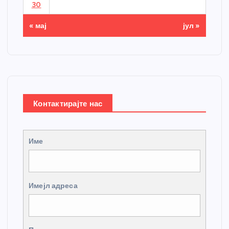
30
« мај
јул »
Контактирајте нас
Име
Имејл адреса