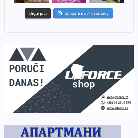
Види још
Запрати на Инстаграму