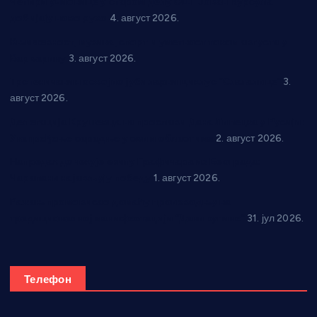
Четири учионице у старом делу ОШ “Јован Курсула”
добијају ново рухо
4. август 2026.
Књижевност, музика, спорт и уметност током августа у
Варварину
3. август 2026.
Трстеничанин освојио јубиларни циклус “Слагалице”
3.
август 2026.
Делегација Крушевца на прослави Дана Липецка у Русији:
Унапређење сарадње у свим областима
2. август 2026.
Напредак дочекује екипу Графичара из Београда:
Чарапани најављују победу
1. август 2026.
Ражањ промовисао домаћу производњу на
традиционалној манифестацији “Дани купине”
31. јул 2026.
Телефон