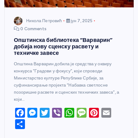
Никола Петровић
јун 7, 2025
0 Comments
Општинска библиотека “Варварин”
добија нову сценску расвету и
техничке завесе
Општина Варварин добила је средства у оквиру
конкурса “Градови у фокусу”, који спроводи
Министарство културе Републике Србије, за
суфинансирање пројекта “Набавка светлосне
позоришне расвете и сценских техничких завеса”, а
који…
F
M
T
Vi
W
M
Pi
E
a
e
w
b
h
e
nt
m
S
c
ss
itt
er
at
ss
er
ail
h