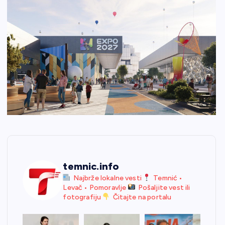
temnic.info
Najbrže lokalne vesti
Temnić •
Levač • Pomoravlje
Pošaljite vest ili
fotografiju
Čitajte na portalu