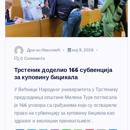
Драган Ивановић
мај 8, 2026
0 Comments
Трстеник доделио 166 субвенција
за куповину бицикала
У Већници Народног универзитета у Трстенику
председница општине Милена Турк потписала
је 166 уговора са грађанима који су остварили
право на субвенцију за куповину бицикла као
здравог и еколошки прихватљивог…