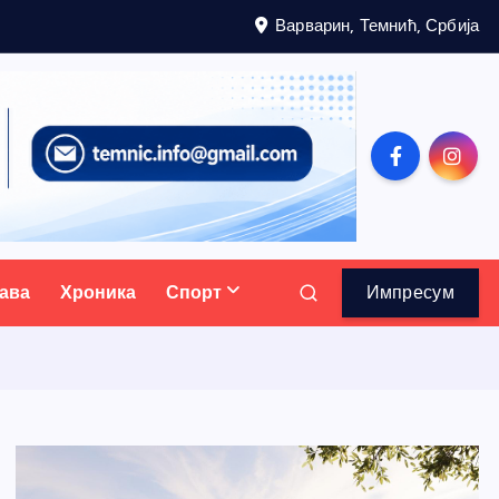
Варварин, Темнић, Србија
ава
Хроника
Спорт
Импресум