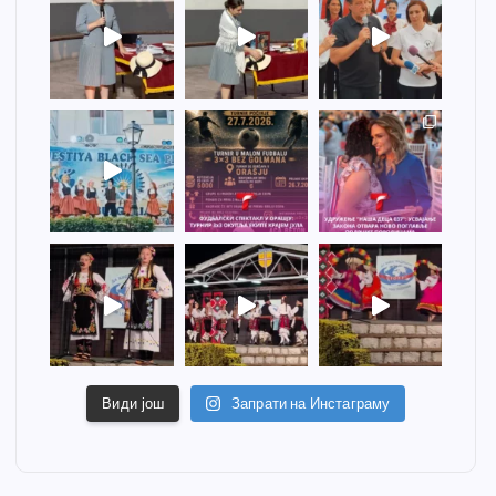
Види још
Запрати на Инстаграму