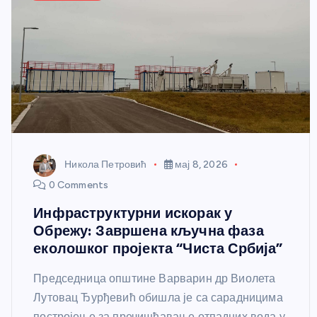
Никола Петровић
мај 8, 2026
0 Comments
Инфраструктурни искорак у
Обрежу: Завршена кључна фаза
еколошког пројекта “Чиста Србија”
Председница општине Варварин др Виолета
Лутовац Ђурђевић обишла је са сарадницима
постројење за пречишћавање отпадних вода у