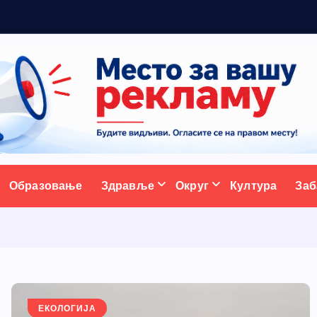
ативни портал
Образовање
Здравље
Округ
Култура
Заб
ЕКОЛОГИЈА