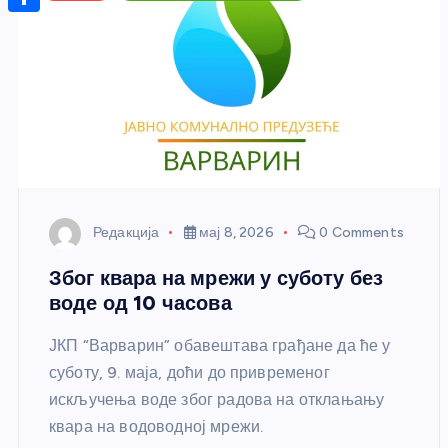
r
s
n
m
A
S
a
t
a
p
h
g
e
i
p
a
e
r
l
r
e
e
s
t
Редакција
мај 8, 2026
0 Comments
Због квара на мрежи у суботу без
воде од 10 часова
ЈКП “Варварин” обавештава грађане да ће у
суботу, 9. маја, доћи до привременог
искључења воде због радова на отклањању
квара на водоводној мрежи.