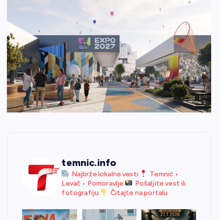
temnic.info
Najbrže lokalne vesti
Temnić •
Levač • Pomoravlje
Pošaljite vest ili
fotografiju
Čitajte na portalu