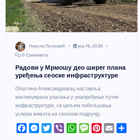
Никола Петровић
мај 16, 2026
0 Comments
Радови у Мрмошу део ширег плана
уређења сеоске инфраструктуре
Општина Александровац наставља
континуирана улагања у унапређење путне
инфраструктуре, са циљем побољшања
услова живота на сеоском подручју.
F
M
T
Vi
W
M
Pi
E
S
a
e
w
b
h
e
nt
m
h