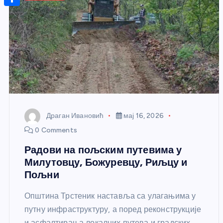
r
s
n
m
A
S
a
t
a
p
h
g
e
i
p
a
e
r
l
r
e
e
s
t
Драган Ивановић
мај 16, 2026
0 Comments
Радови на пољским путевима у
Милутовцу, Божуревцу, Риљцу и
Пољни
Општина Трстеник наставља са улагањима у
путну инфраструктуру, а поред реконструкције
и асфалтирања локалних путева и градских