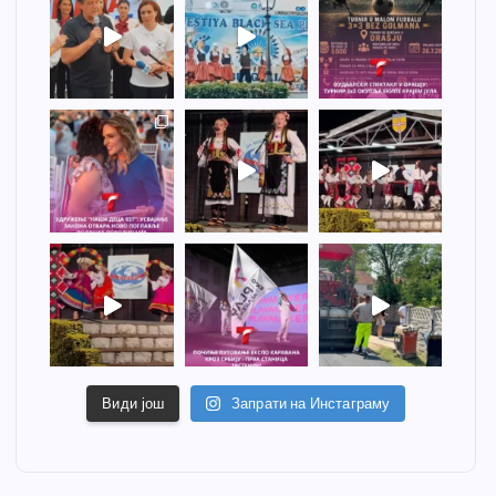
Види још
Запрати на Инстаграму