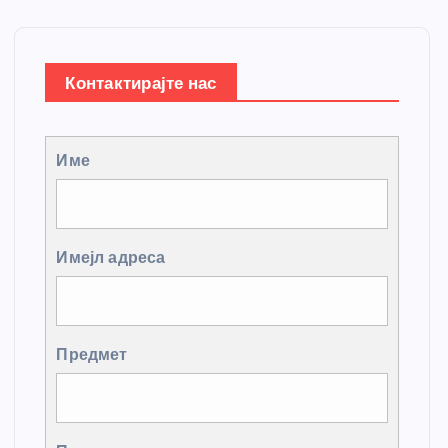
Контактирајте нас
Име
Имејл адреса
Предмет