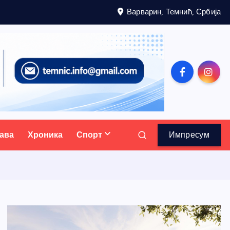
Варварин, Темнић, Србија
ава
Хроника
Спорт
Импресум