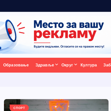
ативни портал
Образовање
Здравље
Округ
Култура
Заб
СПОРТ