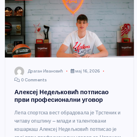
Драган Ивановић
мај 16, 2026
0 Comments
Алексеј Недељковић потписао
први професионални уговор
Лепа спортска вест обрадовала је Трстеник и
читаву општину – млади и талентовани
кошаркаш Алексеј Недељковић потписао је