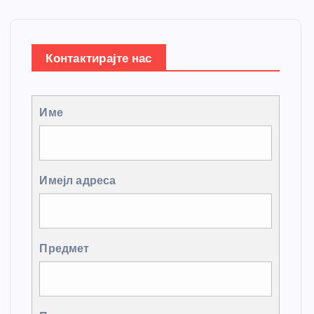
Контактирајте нас
Име
Имејл адреса
Предмет