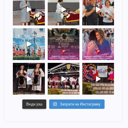
Види још
Запрати на Инстаграму