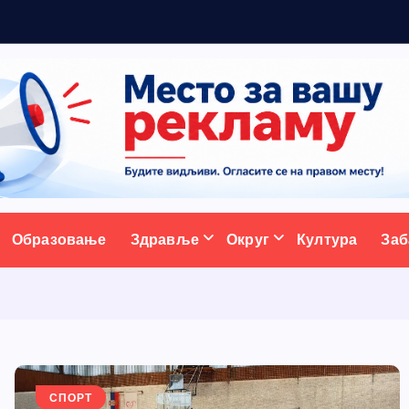
ативни портал
Образовање
Здравље
Округ
Култура
Заб
СПОРТ