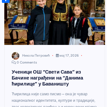
r
s
n
m
A
S
a
t
a
p
h
g
e
i
p
a
e
r
l
r
e
e
s
t
Никола Петровић
мај 17, 2026
0 Comments
Ученици ОШ “Свети Сава” из
Бачине награђени на “Данима
ћирилице” у Баваништу
Ћирилица није само писмо – она је чувар
националног идентитета, културе и традиције,
траг колективног памћења и корен речи којима