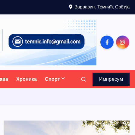
Варварин, Темнић, Србија
ава
Хроника
Спорт
Импресум