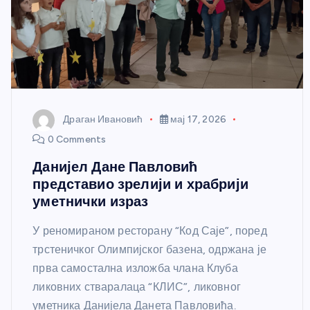
Драган Ивановић
мај 17, 2026
0 Comments
Данијел Дане Павловић
представио зрелији и храбрији
уметнички израз
У реномираном ресторану “Код Саје”, поред
трстеничког Олимпијског базена, одржана је
прва самостална изложба члана Клуба
ликовних стваралаца “КЛИС”, ликовног
уметника Данијела Данета Павловића.