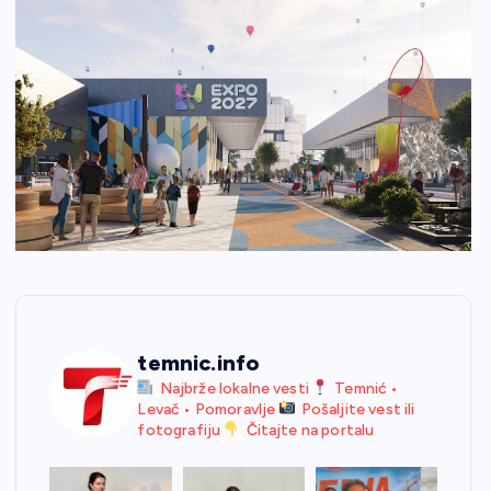
temnic.info
Najbrže lokalne vesti
Temnić •
Levač • Pomoravlje
Pošaljite vest ili
fotografiju
Čitajte na portalu