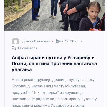
Драган Ивановић
мај 17, 2026
0 Comments
Асфалтирани путеви у Угљареву и
Лозни, општина Трстеник наставља
улагања
Након реконструкције деонице пута у засеоку
Орловац у насељеном месту Милутовац,
предузеће “Техноградња” из Крушевца
наставило је радове на асфалтирању путева у
насељеним местима Угљарево и Лозна.