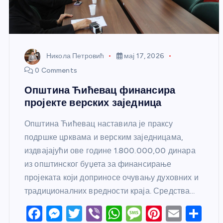
Никола Петровић
мај 17, 2026
0 Comments
Општина Ћићевац финансира
пројекте верских заједница
Општина Ћићевац наставила је праксу
подршке црквама и верским заједницама,
издвајајући ове године 1.800.000,00 динара
из општинског буџета за финансирање
пројеката који доприносе очувању духовних и
традиционалних вредности краја. Средства…
F
M
T
Vi
W
M
Pi
E
S