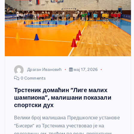
Драган Ивановић
мај 17, 2026
0 Comments
Трстеник домаћин “Лиге малих
шампиона”, малишани показали
спортски дух
Велики број малишана Предшколске установе
“Бисери” из Трстеника учествовао је на
овогодишњем, трећем по реду, пројектном