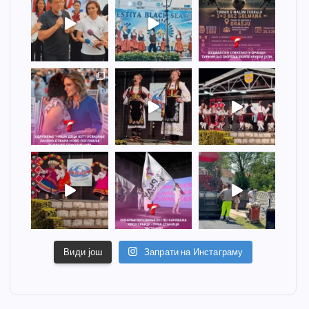
Види још
Запрати на Инстаграму