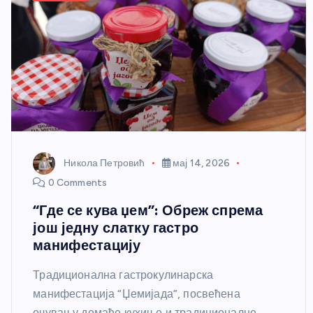
Никола Петровић
мај 14, 2026
0 Comments
“Где се кува џем”: Обреж спрема
још једну слатку гастро
манифестацију
Традиционална гастрокулинарска
манифестација “Џемијада”, посвећена
очувању домаће кухиње и традиционалне