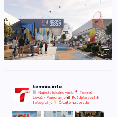
temnic.info
Najbrže lokalne vesti
Temnić •
Levač • Pomoravlje
Pošaljite vest ili
fotografiju
Čitajte na portalu