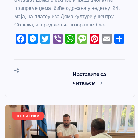
припреме џема, биће одржана у недељу, 24.
маја, на платоу иза Дома културе у центру
Обрежа, испред летње позорнице. Ове…
F
M
T
Vi
W
M
Pi
E
S
a
e
w
b
h
e
nt
m
h
c
ss
itt
er
at
ss
er
ail
ar
e
e
er
s
a
e
e
Наставите са
b
n
A
g
st
читањем
o
g
p
e
o
er
p
k
ПОЛИТИКА