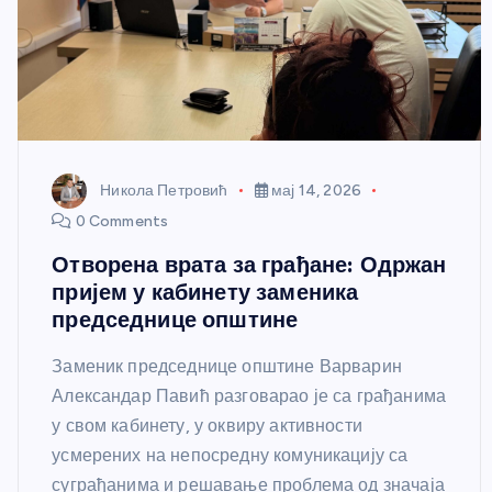
Никола Петровић
мај 14, 2026
0 Comments
Отворена врата за грађане: Одржан
пријем у кабинету заменика
председнице општине
Заменик председнице општине Варварин
Александар Павић разговарао је са грађанима
у свом кабинету, у оквиру активности
усмерених на непосредну комуникацију са
суграђанима и решавање проблема од значаја