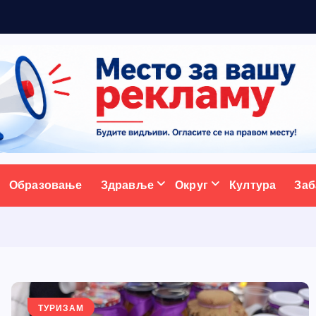
5
н
ативни портал
Образовање
Здравље
Округ
Култура
Заб
ТУРИЗАМ