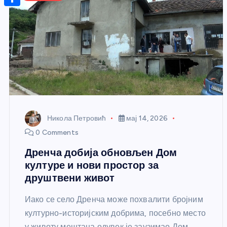
r
s
n
m
A
S
a
t
a
p
h
g
e
i
p
a
e
r
l
r
e
e
s
t
Никола Петровић
мај 14, 2026
0 Comments
Дренча добија обновљен Дом
културе и нови простор за
друштвени живот
Иако се село Дренча може похвалити бројним
културно-историјским добрима, посебно место
у животу мештана одувек је заузимао Дом