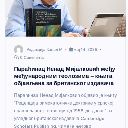
Редакција Канал М
мај 14, 2026
0 Comments
Параћинац Ненад Мијалковић међу
међународним теолозима – књига
објављена за британског издавача
Параћинац Ненад Мијалковић објавио је књигу
“Рецепција римокатоличке доктрине у српској
православној теологији од 1958. до данас” за
угледног британског издавача Cambridge
Scholars Publishing, чиме је његово