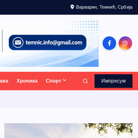
Варварин, Темнић, Србија
ава
Хроника
Спорт
Импресум