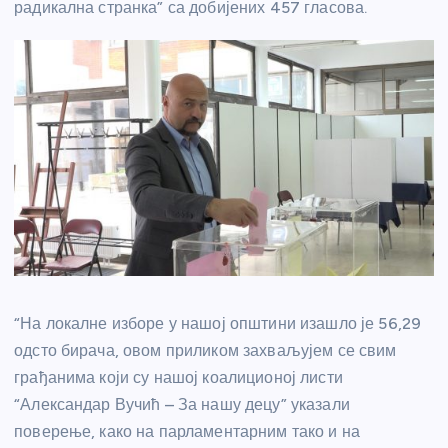
радикална странка” са добијених 457 гласова.
“На локалне изборе у нашој општини изашло је 56,29
одсто бирача, овом приликом захваљујем се свим
грађанима који су нашој коалиционој листи
“Александар Вучић – За нашу децу” указали
поверење, како на парламентарним тако и на