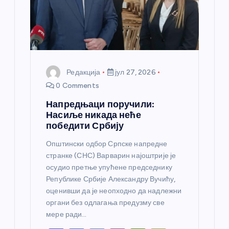
к
а
Редакција
јул 27, 2026
0 Comments
Напредњаци поручили:
Насиље никада неће
победити Србију
Општински одбор Српске напредне
странке (СНС) Варварин најоштрије је
осудио претње упућене председнику
Републике Србије Александру Вучићу,
оценивши да је неопходно да надлежни
органи без одлагања предузму све
мере ради…