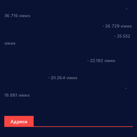
Планска искључења електричне енергије за 19.05.2021.
-
36.716 views
Реконструкција хотела “Плажа” у Варварину
- 26.729 views
Апел за помоћ породици Марковић из Варварина
- 25.552
views
Саопштење и демант Дома здравља “Др Властимир
Годић” на текст који кружи фејсбуком
- 22.182 views
Јелена Вујић-Обрадовић представник Александровца у
Парламенту Србије
- 20.264 views
Откривена илегална штампарија новца код Варварина
-
18.881 views
Адреса