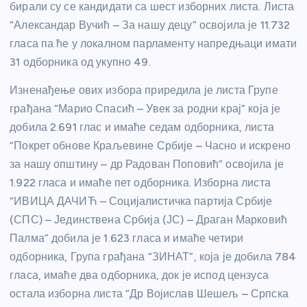
бирали су се кандидати са шест изборних листа. Листа
“Александар Вучић – За нашу децу” освојила је 11.732
гласа па ће у локалном парламенту напредњаци имати
31 одборника од укупно 49.
Изненађење ових избора приредила је листа Групе
грађана “Марио Спасић – Увек за родни крај” која је
добила 2.691 глас и имаће седам одборника, листа
“Покрет обнове Краљевине Србије – Часно и искрено
за нашу општину – др Радован Поповић” освојила је
1.922 гласа и имаће пет одборника. Изборна листа
“ИВИЦА ДАЧИЋ – Социјалистичка партија Србије
(СПС) – Јединствена Србија (ЈС) – Драган Марковић
Палма” добила је 1.623 гласа и имаће четири
одборника, Група грађана “ЗИНАТ”, која је добила 784
гласа, имаће два одборника, док је испод цензуса
остала изборна листа “Др Војислав Шешељ – Српска