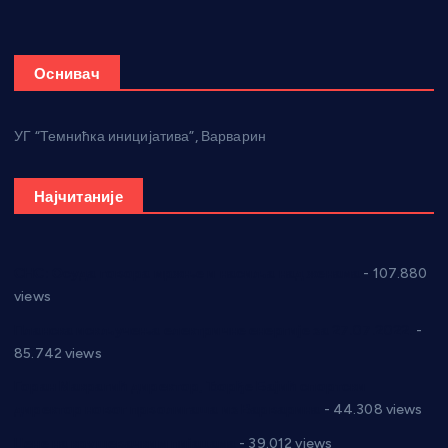
Оснивач
УГ “Темнићка иницијатива”, Варварин
Најчитаније
СНС: Осуда говора мржње и насиља над женама
- 107.880
views
Планска искључења електричне енергије за 27.07.2022.
-
85.742 views
Горан Макрагић директор, Ђорђе Бајић спортски
директор новог прволигаша из Варварина
- 44.308 views
Цене на крушевачким пијацама
- 39.012 views