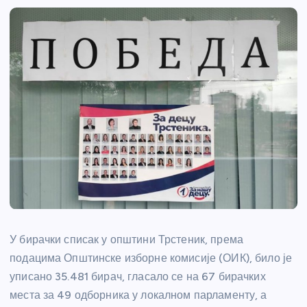
У бирачки списак у општини Трстеник, према
подацима Општинске изборне комисије (ОИК), било је
уписано 35.481 бирач, гласало се на 67 бирачких
места за 49 одборника у локалном парламенту, а