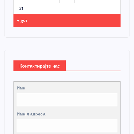
31
« јул
Контактирајте нас
Име
Имејл адреса