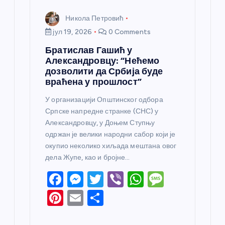
Никола Петровић
јул 19, 2026
0 Comments
Братислав Гашић у
Александровцу: “Нећемо
дозволити да Србија буде
враћена у прошлост”
У организацији Општинског одбора
Српске напредне странке (СНС) у
Александровцу, у Доњем Ступњу
одржан је велики народни сабор који је
окупио неколико хиљада мештана овог
дела Жупе, као и бројне…
F
M
T
Vi
W
M
a
e
w
b
h
e
Pi
E
S
c
ss
itt
er
at
ss
nt
m
h