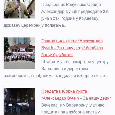
o
g
p
e
Председник Републике Србије
o
er
p
Александар Вучић предводиће 28.
јуна 2017. године у Крушевцу
k
државну церемонију полагања…
Главни циљ листе "Александар
Вучић - За нашу децу" борба за
бољу будућност
Штандом у пешачкој зони у центру
Варварина и директним
разговором са грађанима, кандидати изборне листе…
Предата изборна листа
"Александар Вучић - За нашу децу"
Вечерас је у Варварину, у 21 час,
предата прва изборна листа у