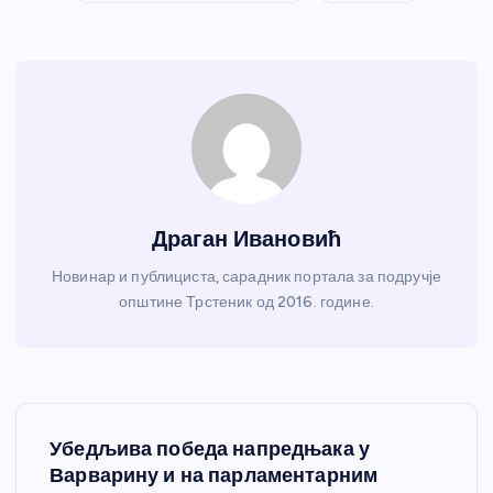
Драган Ивановић
Новинар и публициста, сарадник портала за подручје
општине Трстеник од 2016. године.
К
Убедљива победа напредњака у
р
Варварину и на парламентарним