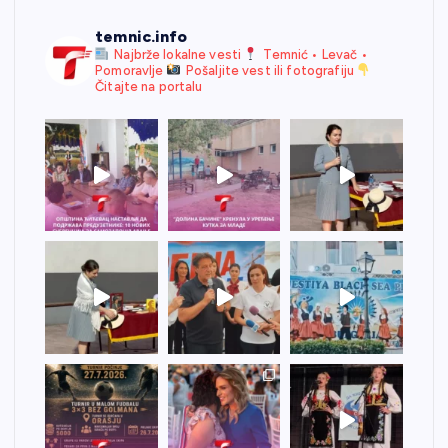
temnic.info
Najbrže lokalne vesti
Temnić • Levač •
Pomoravlje
Pošaljite vest ili fotografiju
Čitajte na portalu