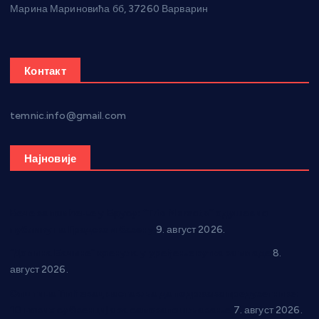
Марина Мариновића бб, 37260 Варварин
Контакт
temnic.info@gmail.com
Најновије
Вече за памћење у Брусу: “Trio Maracto” одушевио
публику на Градском базену
9. август 2026.
“Долина Бачине” кренула у уређење кутка за младе
8.
август 2026.
Општина Ћићевац наставља да подржава предузетнике:
10 нових субвенција за самозапошљавање
7. август 2026.