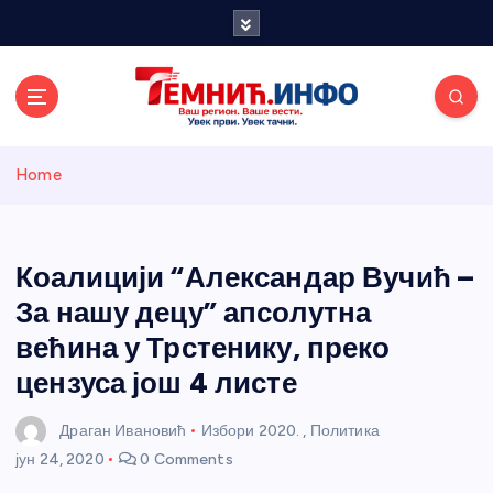
S
k
i
p
t
o
Темнићки
c
Home
o
n
информативн
t
e
Коалицији “Александар Вучић –
и портал
n
За нашу децу” апсолутна
t
већина у Трстенику, преко
цензуса још 4 листе
Драган Ивановић
Избори 2020.
,
Политика
јун 24, 2020
0 Comments