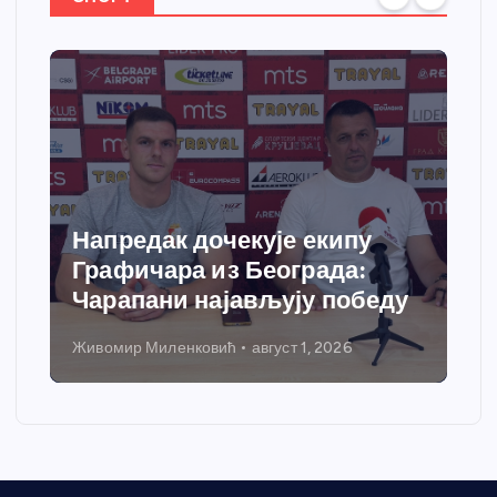
Напредак дочекује екипу
С
Графичара из Београда:
д
Чарапани најављују победу
г
Живомир Миленковић
август 1, 2026
Ни