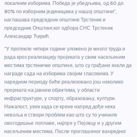
локалним изборима. Победа је убедљива, од 60 до
80% по изборним јединицама у нашој општини”,
наглашава председник општине Трстеник и
председник Општинског одбора СНС Трстеник
Александар Ћирић.
“У протекле четири године уложено је много труда и
рада кроз реализацију пројеката у свим насељеним
местима трстеничке општине, што су грађани знали да
награде сада на изборима својим гласовима. У
наредном периоду биће реализовано још неколико
пројеката на јавним објектима, у области
инфраструктуре, у спорту, образовању, култури.
Нажалост, увек када се крене напред дође нека
невоља и створи проблем као што су то учиниле
овогодишње поплаве, најпре у Пејовцу и у другим
насељеним местима. После проглашеног ванредног