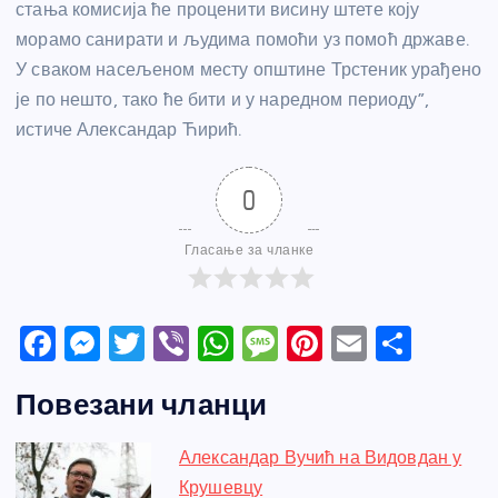
стања комисија ће проценити висину штете коју
морамо санирати и људима помоћи уз помоћ државе.
У сваком насељеном месту општине Трстеник урађено
је по нешто, тако ће бити и у наредном периоду”,
истиче Александар Ћирић.
0
Гласање за чланке
F
M
T
Vi
W
M
Pi
E
S
a
e
w
b
h
e
nt
m
h
Повезани чланци
c
ss
itt
er
at
ss
er
ail
ar
e
e
er
s
a
e
e
Александар Вучић на Видовдан у
b
n
A
g
st
Крушевцу