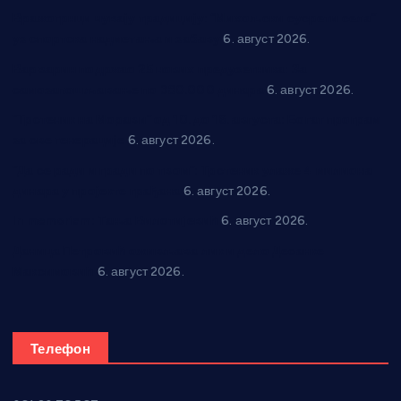
Вражогрнци чувају традицију: “Михољски сусрети села”
уз спортска надметања и забаву
6. август 2026.
Варварин подржао 25 нових предузетника: За
самозапошљавање по 380.000 динара
6. август 2026.
“Трстеник на Морави” од 10. до 16. августа: Богат програм
за све генерације
6. август 2026.
“Да се ради и гради по твом”: Трстеник улаже 4 милиона
динара у пројекте грађана
6. август 2026.
In memoriam: Тања Вилотијевић
6. август 2026.
Даница Петровић оживљава лик и дело Десанке
Максимовић
6. август 2026.
Телефон