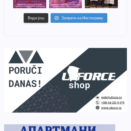
Види још
Запрати на Инстаграму