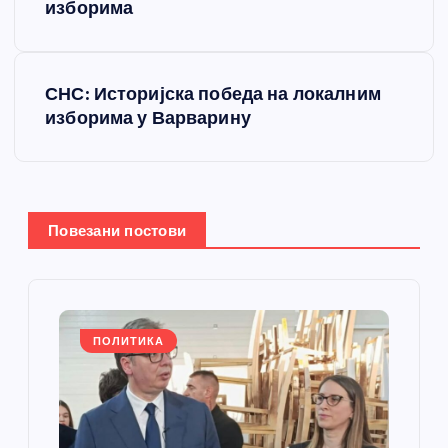
изборима
е
т
СНС: Историјска победа на локалним
изборима у Варварину
а
њ
е
Повезани постови
ч
л
ПОЛИТИКА
а
н