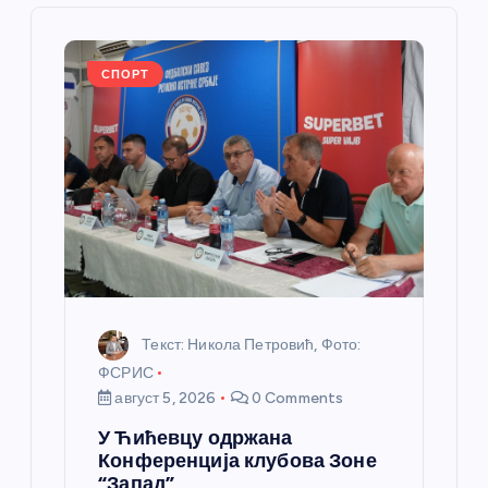
л
а
СПОРТ
н
к
а
Текст: Никола Петровић, Фото:
ФСРИС
август 5, 2026
0 Comments
У Ћићевцу одржана
Конференција клубова Зоне
“Запад”