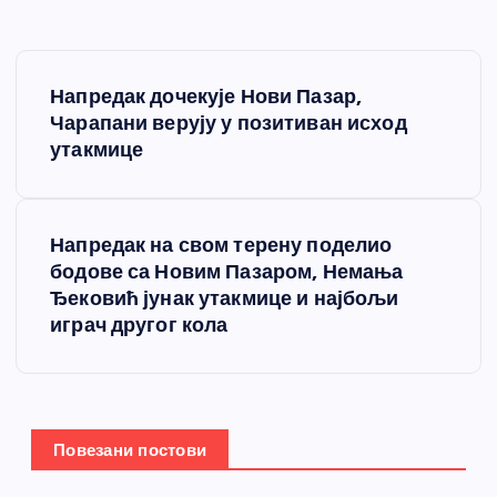
К
Напредак дочекује Нови Пазар,
р
Чарапани верују у позитиван исход
утакмице
е
т
Напредак на свом терену поделио
бодове са Новим Пазаром, Немања
а
Ђековић јунак утакмице и најбољи
играч другог кола
њ
е
ч
Повезани постови