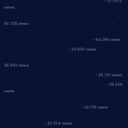
СНС: Осуда говора мржње и насиља над женама
- 107.872
views
Планска искључења електричне енергије за 27.07.2022.
-
85.728 views
Горан Макрагић директор, Ђорђе Бајић спортски
директор новог прволигаша из Варварина
- 44.296 views
Цене на крушевачким пијацама
- 39.000 views
Планска искључења електричне енергије за 19.05.2021.
-
36.692 views
Реконструкција хотела “Плажа” у Варварину
- 26.721 views
Апел за помоћ породици Марковић из Варварина
- 25.546
views
Саопштење и демант Дома здравља “Др Властимир
Годић” на текст који кружи фејсбуком
- 22.176 views
Јелена Вујић-Обрадовић представник Александровца у
Парламенту Србије
- 20.254 views