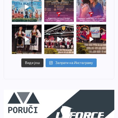
Види још
Запрати на Инстаграму