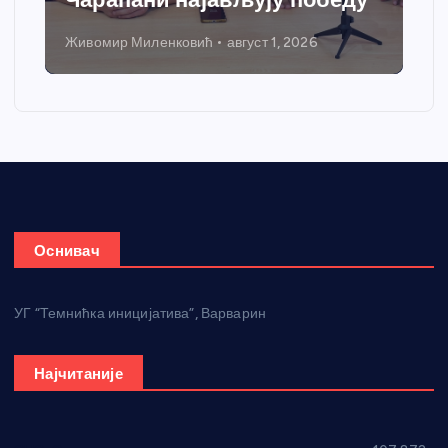
Живомир Миленковић
август 1, 2026
Оснивач
УГ “Темнићка иницијатива”, Варварин
Најчитаније