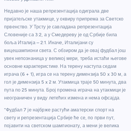
Недавно је наша репрезентација одиграла две
пријатељске утакмице, у оквиру припрема за Светско
првенство. У Трсту је савладана репрезентација
Словеније са 3:2, а у Смедереву је од Србије била
боља Италија – 2:1. Иначе, Италијани су
вицешампиони света. С обзиром да је овај фудбал још
увек непознаница у великој мери, треба истаћи његове
основне карактеристике. На терену наступа седам
играча (6 + 1), игра се на терену димензија 50 x 30 м, а
гол је димензија 5 x 2 м. Утакмица траје 50 минута, два
пута по 25 минута. Број промена играча на утакмици је
неограничен у виду летећих измена и нема офсајда.
“Фудбал 7 је најбрже растући аматерски спорт на
свету и репрезентација Србије ће се, по први пут,
појавити на светском шампионату, а мени је велика