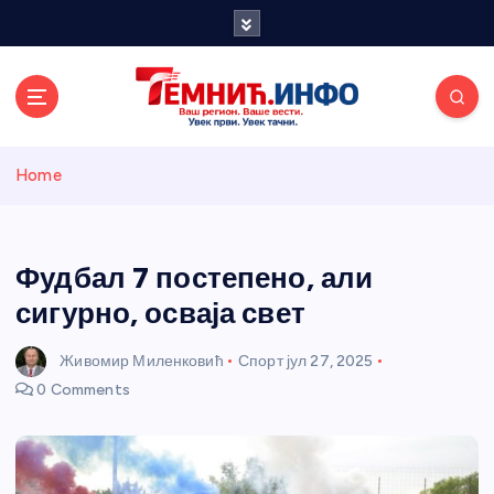
S
k
i
p
t
o
Темнићки
c
Home
o
n
информативн
t
e
Фудбал 7 постепено, али
и портал
n
сигурно, осваја свет
t
Живомир Миленковић
Спорт
јул 27, 2025
0 Comments