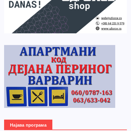
Најава програма