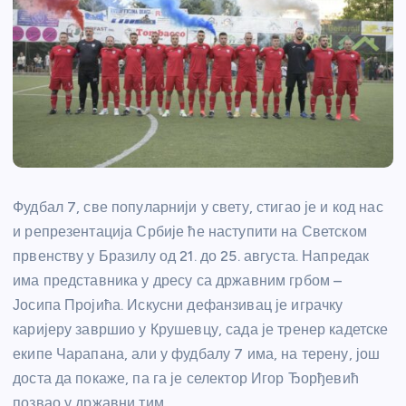
Фудбал 7, све популарнији у свету, стигао је и код нас
и репрезентација Србије ће наступити на Светском
првенству у Бразилу од 21. до 25. августа. Напредак
има представника у дресу са државним грбом –
Јосипа Пројића. Искусни дефанзивац је играчку
каријеру завршио у Крушевцу, сада је тренер кадетске
екипе Чарапана, али у фудбалу 7 има, на терену, још
доста да покаже, па га је селектор Игор Ђорђевић
позвао у државни тим.