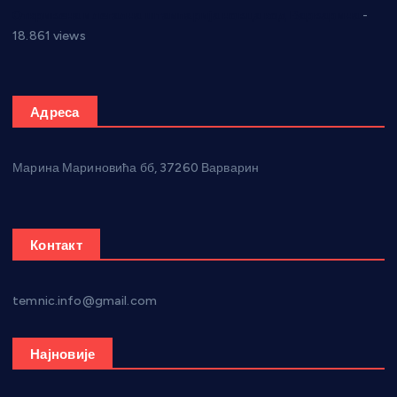
Откривена илегална штампарија новца код Варварина
-
18.861 views
Адреса
Марина Мариновића бб, 37260 Варварин
Контакт
temnic.info@gmail.com
Најновије