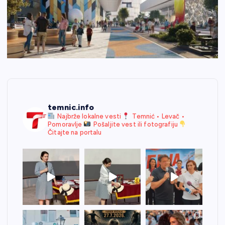
temnic.info
Najbrže lokalne vesti
Temnić • Levač •
Pomoravlje
Pošaljite vest ili fotografiju
Čitajte na portalu