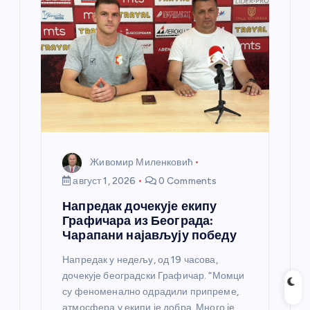
Живомир Миленковић
август 1, 2026
0 Comments
Напредак дочекује екипу
Графичара из Београда:
Чарапани најављују победу
Напредак у недељу, од 19 часова,
дочекује београдски Графичар. “Момци
су феноменално одрадили припреме,
атмосфера у екипи је добра. Много је