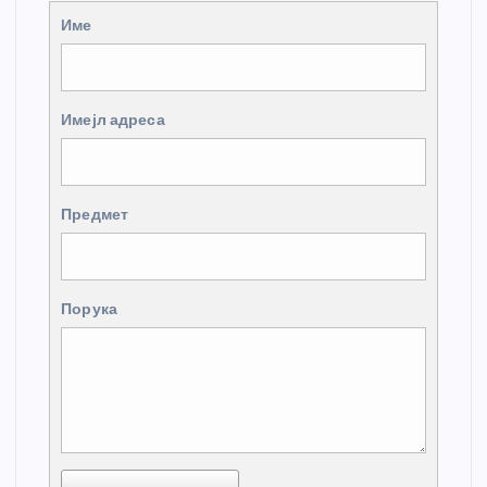
Име
Имејл адреса
Предмет
Порука