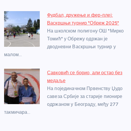
k
Фудбал, дружење и фер-плеј:
Васкршњи турнир "Обреж 2025"
На школском полигону ОШ "Мирко
Томић" у Обрежу одржан је
дводневни Васкршњи турнир у
малом…
Савковић се борио, али остао без
медаље
На појединачном Првенству Џудо
савеза Србије за старије пионире
одржаном у Београду, међу 277
такмичара…