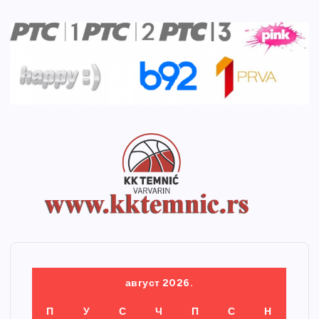
август 2026.
П
У
С
Ч
П
С
Н