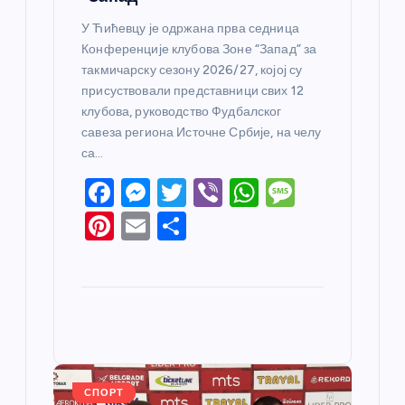
У Ћићевцу је одржана прва седница
Конференције клубова Зоне “Запад” за
такмичарску сезону 2026/27, којој су
присуствовали представници свих 12
клубова, руководство Фудбалског
савеза региона Источне Србије, на челу
са…
F
M
T
Vi
W
M
a
e
w
b
h
e
Pi
E
S
c
ss
itt
er
at
ss
nt
m
h
e
e
er
s
a
er
ail
ar
b
n
A
g
e
e
o
g
p
e
st
o
er
p
k
СПОРТ