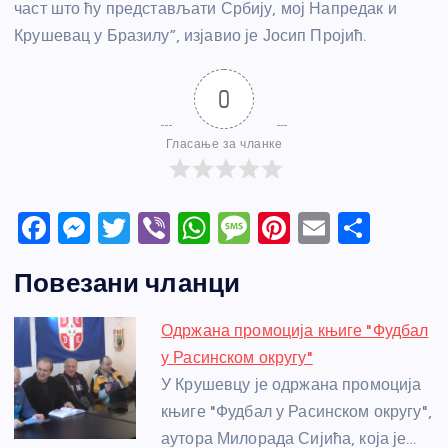
част што ћу представљати Србију, мој Напредак и
Крушевац у Бразилу”, изјавио је Јосип Пројић.
0
Гласање за чланке
F
M
T
Vi
W
M
Pi
E
S
a
e
w
b
h
e
nt
m
h
Повезани чланци
c
ss
itt
er
at
ss
er
ail
ar
e
e
er
s
a
e
e
Одржана промоција књиге "Фудбал
b
n
A
g
st
у Расинском округу"
o
g
p
e
У Крушевцу је одржана промоција
o
er
p
књиге "Фудбал у Расинском округу",
аутора Милорада Сијића, која је…