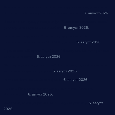
Општина Ћићевац наставља да подржава предузетнике:
10 нових субвенција за самозапошљавање
7. август 2026.
Вражогрнци чувају традицију: “Михољски сусрети села”
уз спортска надметања и забаву
6. август 2026.
Варварин подржао 25 нових предузетника: За
самозапошљавање по 380.000 динара
6. август 2026.
“Трстеник на Морави” од 10. до 16. августа: Богат програм
за све генерације
6. август 2026.
“Да се ради и гради по твом”: Трстеник улаже 4 милиона
динара у пројекте грађана
6. август 2026.
In memoriam: Тања Вилотијевић
6. август 2026.
Даница Петровић оживљава лик и дело Десанке
Максимовић
6. август 2026.
Александровац спреман за 61. “Жупску бербу”
5. август
2026.