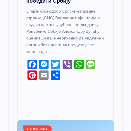
победити Србију
Општински одбор Српске напредне
странке (СНС) Варварин најоштрије је
осудио претње упућене председнику
Републике Србије Александру Вучићу,
оценивши да је неопходно да надлежни
органи без одлагања предузму све
мере ради…
F
M
T
Vi
W
M
a
e
w
b
h
e
Pi
E
S
c
ss
itt
er
at
ss
nt
m
h
e
e
er
s
a
er
ail
ar
b
n
A
g
e
e
o
g
p
e
st
o
er
p
k
ПОЛИТИКА