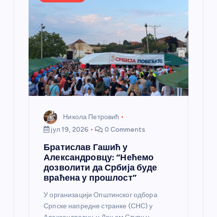
Никола Петровић
јул 19, 2026
0 Comments
Братислав Гашић у
Александровцу: “Нећемо
дозволити да Србија буде
враћена у прошлост”
У организацији Општинског одбора
Српске напредне странке (СНС) у