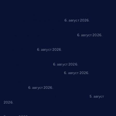
Вражогрнци чувају традицију: “Михољски сусрети села”
уз спортска надметања и забаву
6. август 2026.
Варварин подржао 25 нових предузетника: За
самозапошљавање по 380.000 динара
6. август 2026.
“Трстеник на Морави” од 10. до 16. августа: Богат програм
за све генерације
6. август 2026.
“Да се ради и гради по твом”: Трстеник улаже 4 милиона
динара у пројекте грађана
6. август 2026.
In memoriam: Тања Вилотијевић
6. август 2026.
Даница Петровић оживљава лик и дело Десанке
Максимовић
6. август 2026.
Александровац спреман за 61. “Жупску бербу”
5. август
2026.
Нова игралишта стижу у Бошњане, Доњи Катун и Парцане