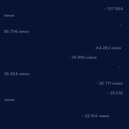
СНС: Осуда говора мржње и насиља над женама
- 107.864
views
Планска искључења електричне енергије за 27.07.2022.
-
85.706 views
Горан Макрагић директор, Ђорђе Бајић спортски
директор новог прволигаша из Варварина
- 44.282 views
Цене на крушевачким пијацама
- 38.990 views
Планска искључења електричне енергије за 19.05.2021.
-
36.664 views
Реконструкција хотела “Плажа” у Варварину
- 26.711 views
Апел за помоћ породици Марковић из Варварина
- 25.536
views
Саопштење и демант Дома здравља “Др Властимир
Годић” на текст који кружи фејсбуком
- 22.164 views
Јелена Вујић-Обрадовић представник Александровца у