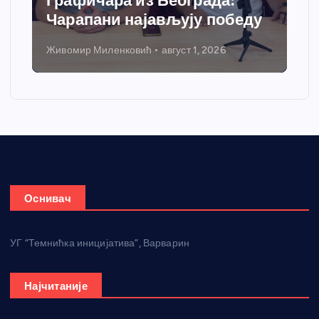
Графичара из Београда:
Чарапани најављују победу
Живомир Миленковић
август 1, 2026
Оснивач
УГ “Темнићка иницијатива”, Варварин
Најчитаније