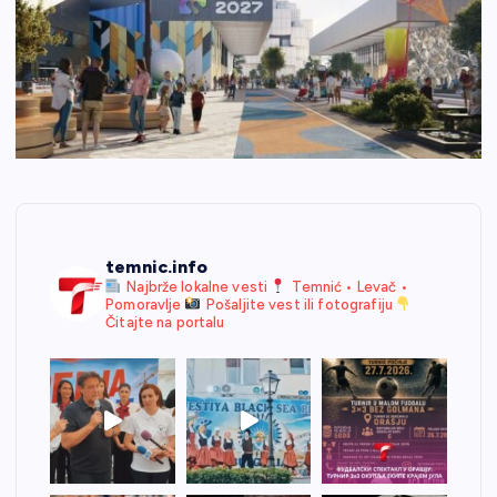
temnic.info
Najbrže lokalne vesti
Temnić • Levač •
Pomoravlje
Pošaljite vest ili fotografiju
Čitajte na portalu