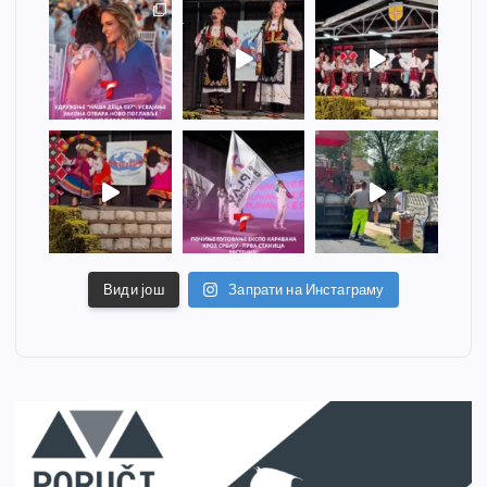
Види још
Запрати на Инстаграму