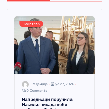
ч
л
ПОЛИТИКА
а
н
к
а
Редакција
јул 27, 2026
0 Comments
Напредњаци поручили:
Насиље никада неће