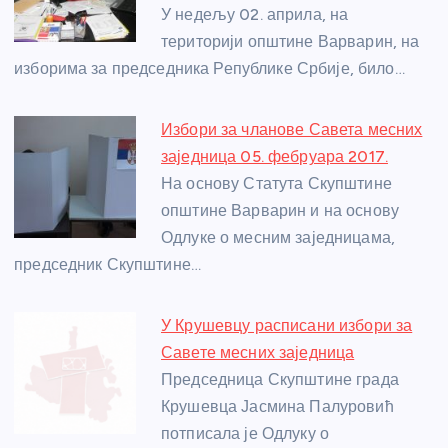
o
er
p
У недељу 02. априла, на
територији општине Варварин, на
k
изборима за председника Републике Србије, било…
Избори за чланове Савета месних
заједница 05. фебруара 2017.
На основу Статута Скупштине
општине Варварин и на основу
Одлуке о месним заједницама,
председник Скупштине…
У Крушевцу расписани избори за
Савете месних заједница
Председница Скупштине града
Крушевца Јасмина Палуровић
потписала је Одлуку о