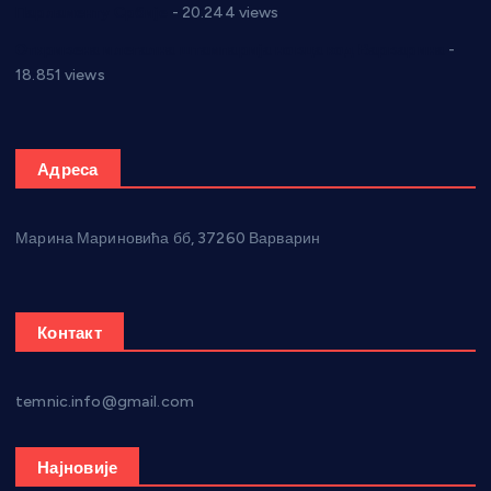
Парламенту Србије
- 20.244 views
Откривена илегална штампарија новца код Варварина
-
18.851 views
Адреса
Марина Мариновића бб, 37260 Варварин
Контакт
temnic.info@gmail.com
Најновије