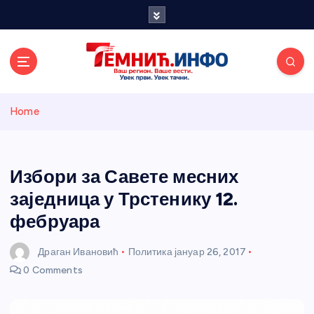
S
k
i
p
t
o
Темнићки
c
Home
o
n
информативн
t
e
Избори за Савете месних
и портал
n
заједница у Трстенику 12.
t
фебруара
Драган Ивановић
Политика
јануар 26, 2017
0 Comments