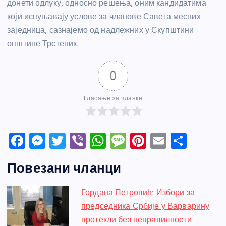
донети одлуку, односно решења, оним кандидатима
који испуњавају услове за чланове Савета месних
заједница, сазнајемо од надлежних у Скупштини
општине Трстеник.
0
Гласање за чланке
F
M
T
Vi
W
M
Pi
E
S
a
e
w
b
h
e
nt
m
h
Повезани чланци
c
ss
itt
er
at
ss
er
ail
ar
e
e
er
s
a
e
e
Гордана Петровић: Избори за
b
n
A
g
st
председника Србије у Варварину
o
g
p
e
протекли без неправилности