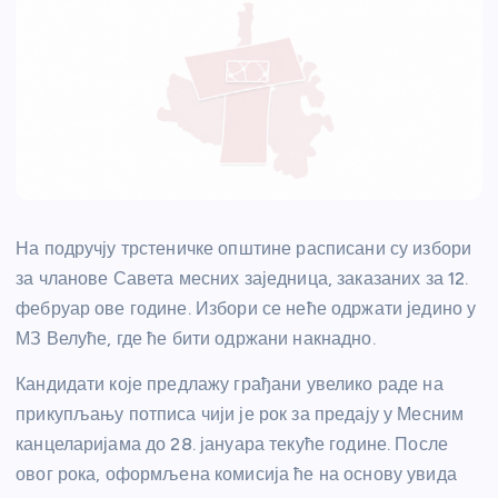
На подручју трстеничке општине расписани су избори
за чланове Савета месних заједница, заказаних за 12.
фебруар ове године. Избори се неће одржати једино у
МЗ Велуће, где ће бити одржани накнадно.
Кандидати које предлажу грађани увелико раде на
прикупљању потписа чији је рок за предају у Месним
канцеларијама до 28. јануара текуће године. После
овог рока, оформљена комисија ће на основу увида