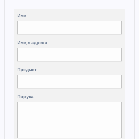
Име
Имејл адреса
Предмет
Порука