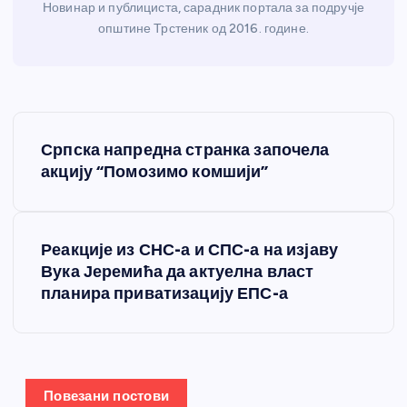
Новинар и публициста, сарадник портала за подручје
општине Трстеник од 2016. године.
К
Српска напредна странка започела
р
акцију “Помозимо комшији”
е
Реакције из СНС-а и СПС-а на изјаву
т
Вука Јеремића да актуелна власт
планира приватизацију ЕПС-а
а
њ
е
Повезани постови