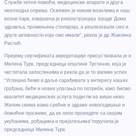
Службе хитне помоћи, медицински апарати и друга
неопходна опрема. Освежен је новим возилима и наш
возни парк, извршена је реконструкција зграде Дома
здравља, промењена столарија, а реализовали смо и
друге активности које смо имали”, рекла је др Жаклина
Ристић.
Пријему сертификата акредитације присуствовала је и
Милена Турк, председница општине Трстеник, која је
честитала запосленима и рекла да је то велики успех.
“Успешно ћемо и даље сарађивати у интересу наших
грађана, биће и нових улагања по потреби, како бисмо
квалитет медицинских услуга подигли на виши ниво.
Желим свима вама срећне и здраве новогодишње и
божићне празнике, да их лепо проведете са својим
укућанима, рођацима и пријатељима”поручила је
председница Милена Турк.