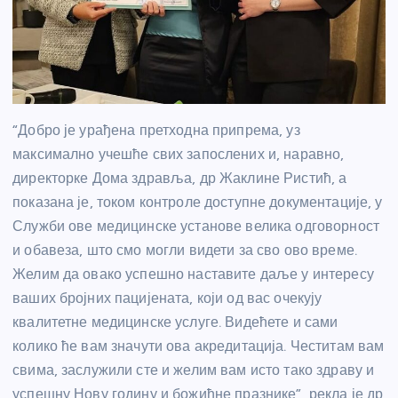
“Добро је урађена претходна припрема, уз
максимално учешће свих запослених и, наравно,
директорке Дома здравља, др Жаклине Ристић, а
показана је, током контроле доступне документације, у
Служби ове медицинске установе велика одговорност
и обавеза, што смо могли видети за сво ово време.
Желим да овако успешно наставите даље у интересу
ваших бројних пацијената, који од вас очекују
квалитетне медицинске услуге. Видећете и сами
колико ће вам значути ова акредитација. Честитам вам
свима, заслужили сте и желим вам исто тако здраву и
успешну Нову годину и божићне празнике”, рекла је др