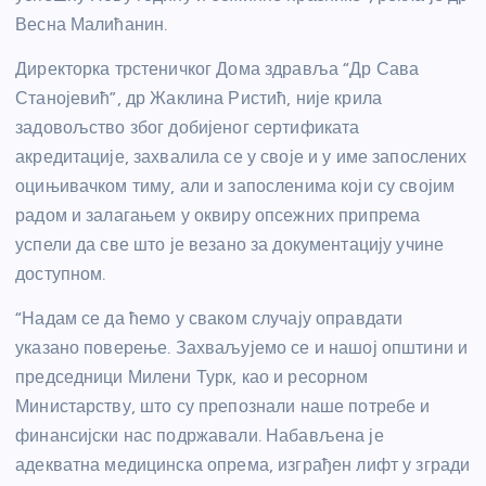
Весна Малићанин.
Директорка трстеничког Дома здравља “Др Сава
Станојевић”, др Жаклина Ристић, није крила
задовољство због добијеног сертификата
акредитације, захвалила се у своје и у име запослених
оцињивачком тиму, али и запосленима који су својим
радом и залагањем у оквиру опсежних припрема
успели да све што је везано за документацију учине
доступном.
“Надам се да ћемо у сваком случају оправдати
указано поверење. Захваљујемо се и нашој општини и
председници Милени Турк, као и ресорном
Министарству, што су препознали наше потребе и
финансијски нас подржавали. Набављена је
адекватна медицинска опрема, изграђен лифт у згради