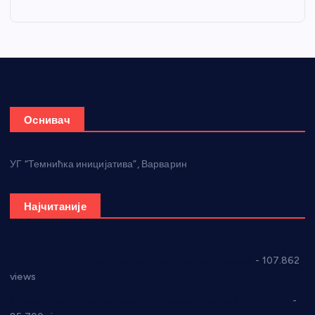
Оснивач
УГ “Темнићка иницијатива”, Варварин
Најчитаније
СНС: Осуда говора мржње и насиља над женама
- 107.862
views
Планска искључења електричне енергије за 27.07.2022.
-