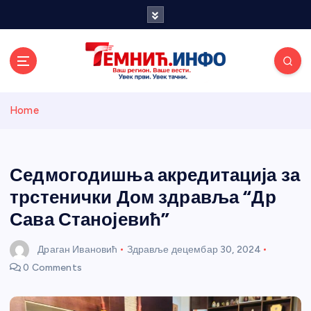
S
k
i
p
t
o
Темнићки
c
Home
o
n
информативн
t
e
Седмогодишња акредитација за
и портал
n
трстенички Дом здравља “Др
t
Сава Станојевић”
Драган Ивановић
Здравље
децембар 30, 2024
0 Comments