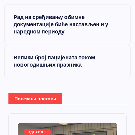
К
Рад на сређивању обимне
р
документације биће настављен и у
наредном периоду
е
т
Велики број пацијената током
новогодишњих празника
а
њ
е
Повезани постови
ч
л
ЗДРАВЉЕ