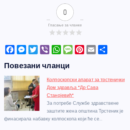
0
Гласање за чланке
F
M
T
Vi
W
M
Pi
E
S
a
e
w
b
h
e
nt
m
h
Повезани чланци
c
ss
itt
er
at
ss
er
ail
ar
e
e
er
s
a
e
e
Колпоскопски апарат за трстенички
b
n
A
g
st
Дом здравља "Др Сава
o
g
p
e
Станојевић"
o
er
p
За потребе Службе здравствене
заштите жена општина Трстеник је
k
финасирала набавку колпоскопа који ће се…