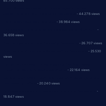
85.700 views
Горан Макрагић директор, Ђорђе Бајић спортски
директор новог прволигаша из Варварина
- 44.278 views
Цене на крушевачким пијацама
- 38.984 views
Планска искључења електричне енергије за 19.05.2021.
-
36.658 views
Реконструкција хотела “Плажа” у Варварину
- 26.707 views
Апел за помоћ породици Марковић из Варварина
- 25.530
views
Саопштење и демант Дома здравља “Др Властимир
Годић” на текст који кружи фејсбуком
- 22.164 views
Јелена Вујић-Обрадовић представник Александровца у
Парламенту Србије
- 20.240 views
Откривена илегална штампарија новца код Варварина
-
18.847 views