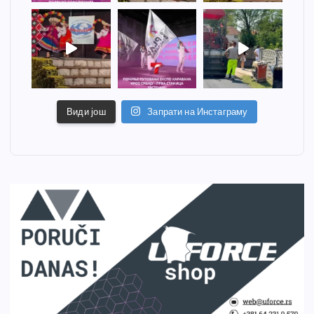
Види још
Запрати на Инстаграму