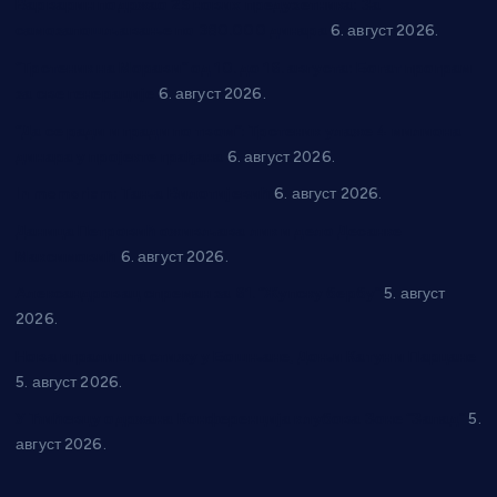
Варварин подржао 25 нових предузетника: За
самозапошљавање по 380.000 динара
6. август 2026.
“Трстеник на Морави” од 10. до 16. августа: Богат програм
за све генерације
6. август 2026.
“Да се ради и гради по твом”: Трстеник улаже 4 милиона
динара у пројекте грађана
6. август 2026.
In memoriam: Тања Вилотијевић
6. август 2026.
Даница Петровић оживљава лик и дело Десанке
Максимовић
6. август 2026.
Александровац спреман за 61. “Жупску бербу”
5. август
2026.
Нова игралишта стижу у Бошњане, Доњи Катун и Парцане
5. август 2026.
У Ћићевцу одржана Конференција клубова Зоне “Запад”
5.
август 2026.