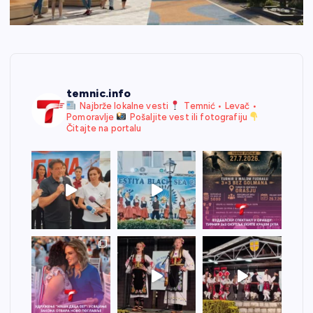
temnic.info
Najbrže lokalne vesti
Temnić • Levač •
Pomoravlje
Pošaljite vest ili fotografiju
Čitajte na portalu