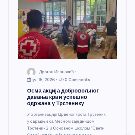
а
н
к
а
Драган Ивановић
јул 15, 2026
0 Comments
Осма акција добровољног
давања крви успешно
одржана у Трстенику
У организацији Црвеног крста Трстеник,
у сарадњи са Месном заједницом
Трстеник 2 и Основном школом “Свети