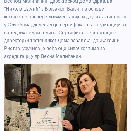
Весном Малићанин, директорком Дома здравља
“Никола Џамић” у Врњачкој Бањи, на основу
комплетне провере документације и других активности
у Службама, додељен је сертификат о акредитацији за
наредних седам година. Сертификат акредитације
директорки трстеничког Дома здравља, др Жаклини
Ристић, уручила је вођа оцењивачког тима за
акредитацију др Весна Малићанин.