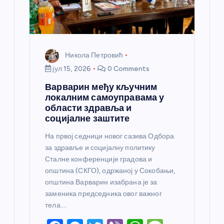
Никола Петровић
јул 15, 2026
0 Comments
Варварин међу кључним
локалним самоуправама у
области здравља и
социјалне заштите
На првој седници новог сазива Одбора
за здравље и социјалну политику
Сталне конференције градова и
општина (СКГО), одржаној у Сокобањи,
општина Варварин изабрана је за
заменика председника овог важног
тела.…