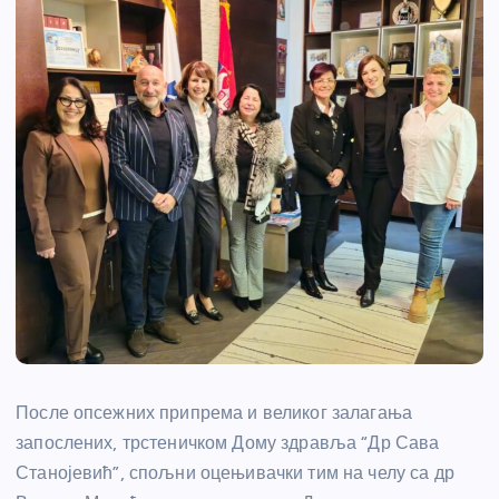
После опсежних припрема и великог залагања
запослених, трстеничком Дому здравља “Др Сава
Станојевић”, спољни оцењивачки тим на челу са др