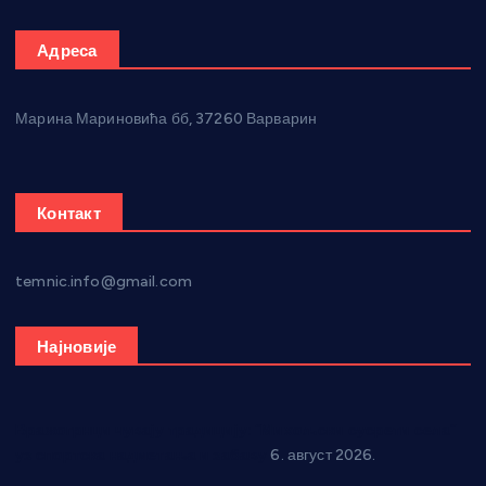
Адреса
Марина Мариновића бб, 37260 Варварин
Контакт
temnic.info@gmail.com
Најновије
Вражогрнци чувају традицију: “Михољски сусрети села”
уз спортска надметања и забаву
6. август 2026.