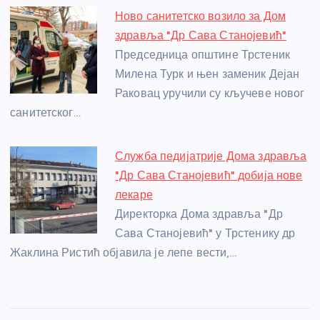
Ново санитетско возило за Дом
здравља "Др Сава Станојевић"
Председница општине Трстеник
Милена Турк и њен заменик Дејан
Раковац уручили су кључеве новог
санитетског…
Служба педијатрије Дома здравља
"Др Сава Станојевић" добија нове
лекаре
Директорка Дома здравља "Др
Сава Станојевић" у Трстенику др
Жаклина Ристић објавила је лепе вести,…