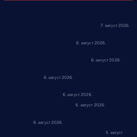
Општина Ћићевац наставља да подржава предузетнике:
10 нових субвенција за самозапошљавање
7. август 2026.
Вражогрнци чувају традицију: “Михољски сусрети села”
уз спортска надметања и забаву
6. август 2026.
Варварин подржао 25 нових предузетника: За
самозапошљавање по 380.000 динара
6. август 2026.
“Трстеник на Морави” од 10. до 16. августа: Богат програм
за све генерације
6. август 2026.
“Да се ради и гради по твом”: Трстеник улаже 4 милиона
динара у пројекте грађана
6. август 2026.
In memoriam: Тања Вилотијевић
6. август 2026.
Даница Петровић оживљава лик и дело Десанке
Максимовић
6. август 2026.
Александровац спреман за 61. “Жупску бербу”
5. август