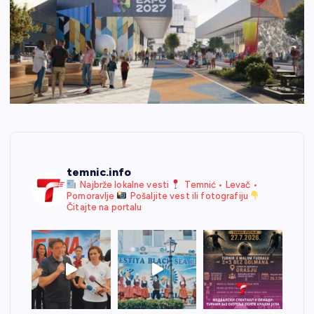
temnic.info
Najbrže lokalne vesti
Temnić • Levač •
Pomoravlje
Pošaljite vest ili fotografiju
Čitajte na portalu