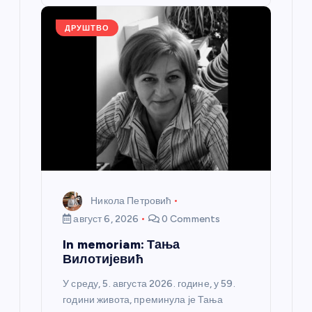
o
er
p
k
ДРУШТВО
Никола Петровић
август 6, 2026
0 Comments
In memoriam: Тања
Вилотијевић
У среду, 5. августа 2026. године, у 59.
години живота, преминула је Тања