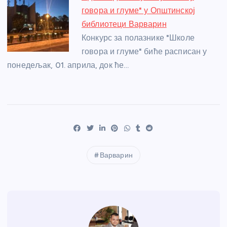
говора и глуме" у Општинској
библиотеци Варварин
Конкурс за полазнике "Школе
говора и глуме" биће расписан у
понедељак, 01. априла, док ће…
Варварин