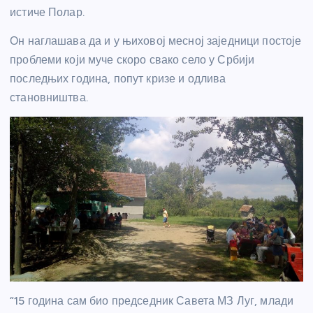
истиче Полар.
Он наглашава да и у њиховој месној заједници постоје
проблеми који муче скоро свако село у Србији
последњих година, попут кризе и одлива
становништва.
“15 година сам био председник Савета МЗ Луг, млади