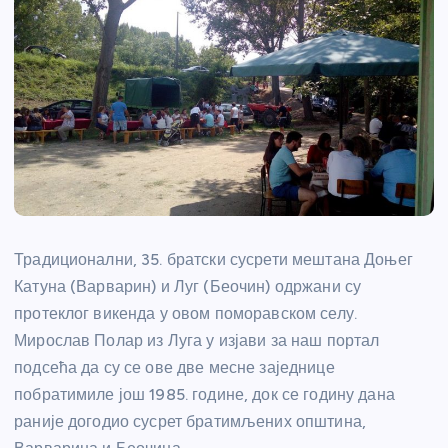
Традиционални, 35. братски сусрети мештана Доњег
Катуна (Варварин) и Луг (Беочин) одржани су
протеклог викенда у овом поморавском селу.
Мирослав Полар из Луга у изјави за наш портал
подсећа да су се ове две месне заједнице
побратимиле још 1985. године, док се годину дана
раније догодио сусрет братимљених општина,