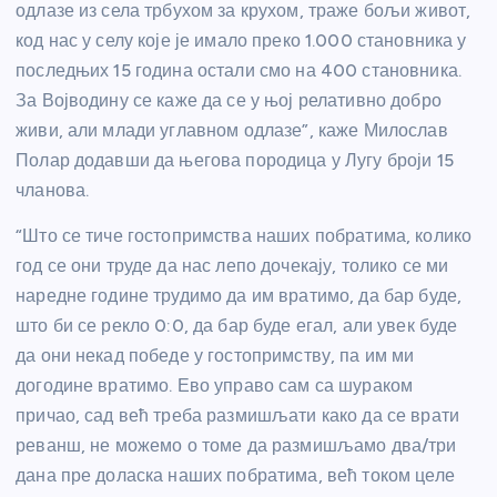
одлазе из села трбухом за крухом, траже бољи живот,
код нас у селу које је имало преко 1.000 становника у
последњих 15 година остали смо на 400 становника.
За Војводину се каже да се у њој релативно добро
живи, али млади углавном одлазе”, каже Милослав
Полар додавши да његова породица у Лугу броји 15
чланова.
“Што се тиче гостопримства наших побратима, колико
год се они труде да нас лепо дочекају, толико се ми
наредне године трудимо да им вратимо, да бар буде,
што би се рекло 0:0, да бар буде егал, али увек буде
да они некад победе у гостопримству, па им ми
догодине вратимо. Ево управо сам са шураком
причао, сад већ треба размишљати како да се врати
реванш, не можемо о томе да размишљамо два/три
дана пре доласка наших побратима, већ током целе