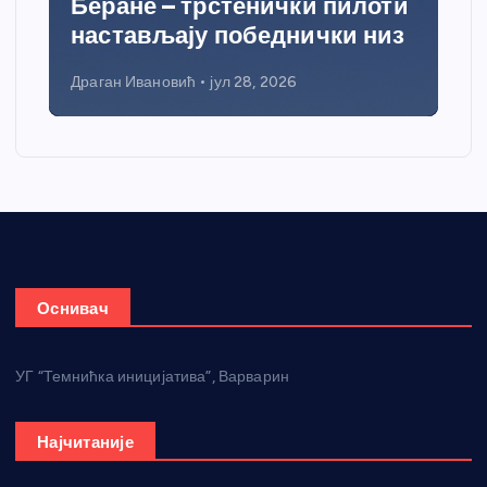
Беране – трстенички пилоти
настављају победнички низ
Драган Ивановић
јул 28, 2026
Оснивач
УГ “Темнићка иницијатива”, Варварин
Најчитаније