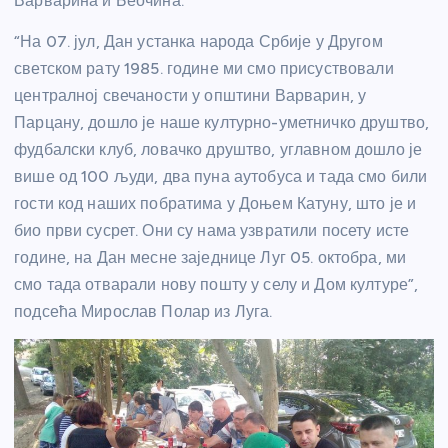
Варварина и Беочина.
“На 07. јул, Дан устанка народа Србије у Другом
светском рату 1985. године ми смо присуствовали
централној свечаности у општини Варварин, у
Парцану, дошло је наше културно-уметничко друштво,
фудбалски клуб, ловачко друштво, углавном дошло је
више од 100 људи, два пуна аутобуса и тада смо били
гости код наших побратима у Доњем Катуну, што је и
био први сусрет. Они су нама узвратили посету исте
године, на Дан месне заједнице Луг 05. октобра, ми
смо тада отварали нову пошту у селу и Дом културе”,
подсећа Мирослав Полар из Луга.