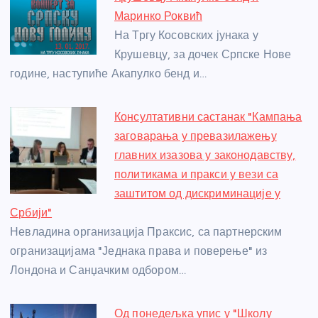
o
g
p
e
Маринко Роквић
o
er
p
На Тргу Косовских јунака у
Крушевцу, за дочек Српске Нове
k
године, наступиће Акапулко бенд и…
Консултативни састанак "Кампања
заговарања у превазилажењу
главних изазова у законодавству,
политикама и пракси у вези са
заштитом од дискриминације у
Србији"
Невладина организација Праксис, са партнерским
огранизацијама "Једнака права и поверење" из
Лондона и Санџачким одбором…
Од понедељка упис у "Школу