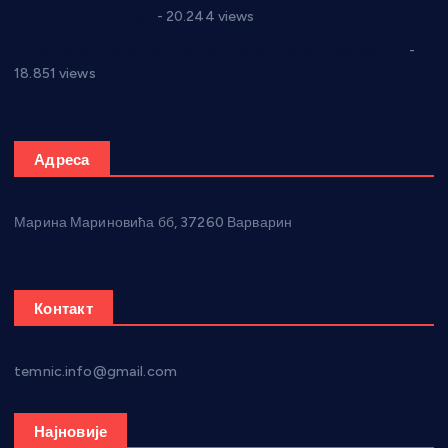
Парламенту Србије
- 20.244 views
Откривена илегална штампарија новца код Варварина
-
18.851 views
Адреса
Марина Мариновића бб, 37260 Варварин
Контакт
temnic.info@gmail.com
Најновије