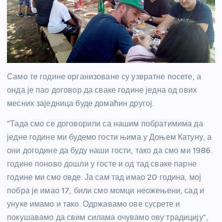
Само те године организоване су узвратне посете, а
онда је пао договор да сваке године једна од ових
месних заједница буде домаћин другој.
“Тада смо се договорили са нашим побратимима да
једне године ми будемо гости њима у Доњем Катуну, а
они догодине да буду наши гости, тако да смо ми 1986.
године поново дошли у госте и од тад сваке парне
године ми смо овде. Ја сам тад имао 20 година, мој
побра је имао 17, били смо момци неожењени, сад и
унуке имамо и тако. Одржавамо ове сусрете и
покушавамо да свим силама очувамо ову традицију”,