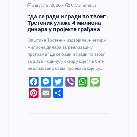
август 6, 2026
0 Comments
“Да се ради и гради по твом”:
Трстеник улаже 4 милиона
динара у пројекте грађана
Општина Трстеник издвојила је четири
милиона динара за реализацију
програма “Да се ради и гради по твом”
за 2026. годину, у оквиру којег ће бити
реализовано осам пројеката које су…
F
M
T
Vi
W
M
a
e
w
b
h
e
Pi
E
S
c
ss
itt
er
at
ss
nt
m
h
e
e
er
s
a
er
ail
ar
b
n
A
g
e
e
o
g
p
e
st