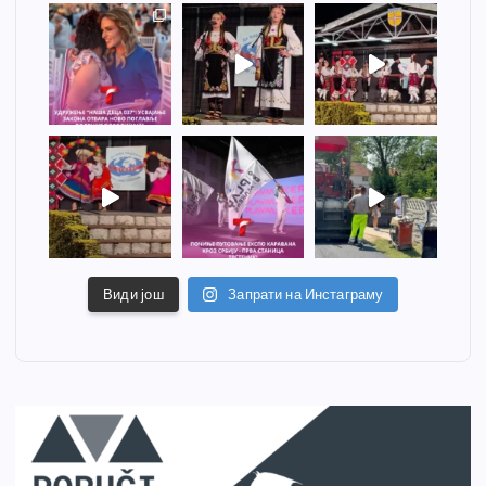
Види још
Запрати на Инстаграму