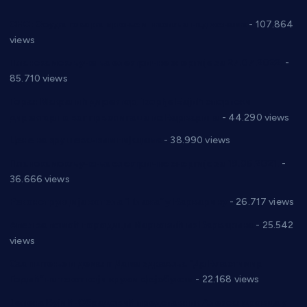
СНС: Осуда говора мржње и насиља над женама
- 107.864
views
Планска искључења електричне енергије за 27.07.2022.
-
85.710 views
Горан Макрагић директор, Ђорђе Бајић спортски
директор новог прволигаша из Варварина
- 44.290 views
Цене на крушевачким пијацама
- 38.990 views
Планска искључења електричне енергије за 19.05.2021.
-
36.666 views
Реконструкција хотела “Плажа” у Варварину
- 26.717 views
Апел за помоћ породици Марковић из Варварина
- 25.542
views
Саопштење и демант Дома здравља “Др Властимир
Годић” на текст који кружи фејсбуком
- 22.168 views
Јелена Вујић-Обрадовић представник Александровца у