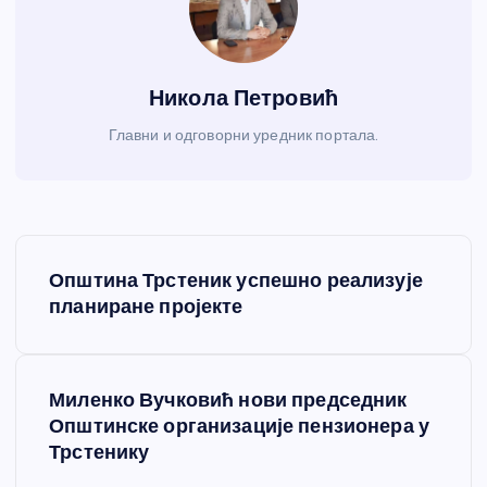
Никола Петровић
Главни и одговорни уредник портала.
К
Општина Трстеник успешно реализује
р
планиране пројекте
е
Миленко Вучковић нови председник
т
Општинске организације пензионера у
Трстенику
а