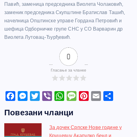
Павић, заменица председника Виолета Чолаковић,
заменик председника Скупштине Братислав Ташић,
начелница Општинске управе Гордана Петровић и
шефица Одборничке групе СНС у СО Варварин др
Виолета Лутовац-Ђурђевић.
0
Гласање за чланке
F
M
T
Vi
W
M
Pi
E
S
a
e
w
b
h
e
nt
m
h
Повезани чланци
c
ss
itt
er
at
ss
er
ail
ar
e
e
er
s
a
e
e
За дочек Српске Нове године у
b
n
A
g
st
Крушевцу Акапулко бенд и