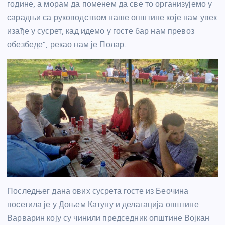
године, а морам да поменем да све то организујемо у
сарадњи са руководством наше општине које нам увек
изађе у сусрет, кад идемо у госте бар нам превоз
обезбеде”, рекао нам је Полар.
Последњег дана ових сусрета госте из Беочина
посетила је у Доњем Катуну и делагација општине
Варварин коју су чинили председник општине Војкан