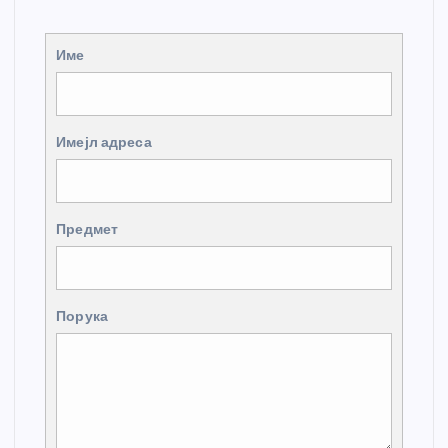
Име
Имејл адреса
Предмет
Порука