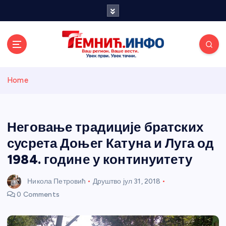
S
k
i
p
t
o
Темнићки
c
Home
o
n
информативн
t
e
Неговање традиције братских
и портал
n
сусрета Доњег Катуна и Луга од
t
1984. године у континуитету
Никола Петровић
Друштво
јул 31, 2018
0 Comments