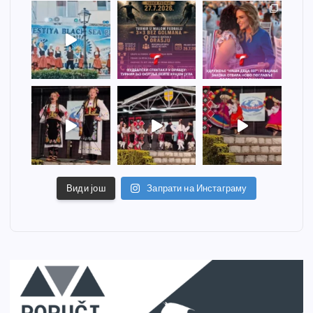
Види још
Запрати на Инстаграму