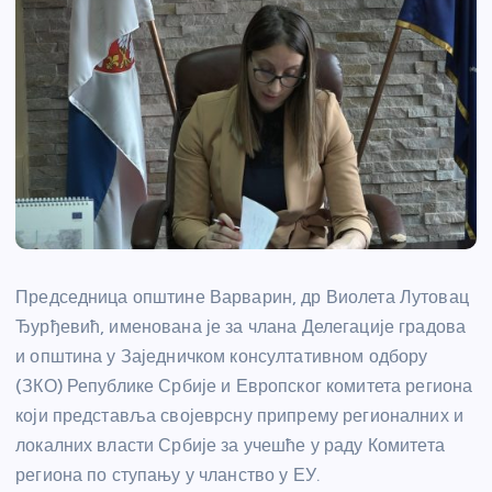
Председница општине Варварин, др Виолета Лутовац
Ђурђевић, именована је за члана Делегације градова
и општина у Заједничком консултативном одбору
(ЗКО) Републике Србије и Европског комитета региона
који представља својеврсну припрему регионалних и
локалних власти Србије за учешће у раду Комитета
региона по ступању у чланство у ЕУ.