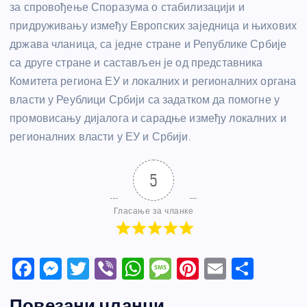
за спровођење Споразума о стабилизацији и
придруживању између Европских заједница и њихових
држава чланица, са једне стране и Републике Србије
са друге стране и састављен је од представника
Комитета региона ЕУ и локалних и регионалних органа
власти у Реублици Србији са задатком да помогне у
промовисању дијалога и сарадње између локалних и
регионалних власти у ЕУ и Србији.
5
Гласање за чланке
F
M
T
Vi
W
M
Pi
E
S
a
e
w
b
h
e
nt
m
h
Повезани чланци