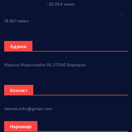
Парламенту Србије
- 20.254 views
Откривена илегална штампарија новца код Варварина
-
18.861 views
Адреса
Марина Мариновића бб, 37260 Варварин
Контакт
temnic.info@gmail.com
Најновије