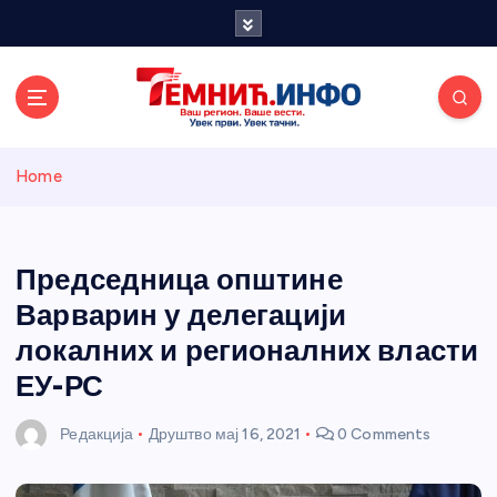
S
k
i
p
t
o
Темнићки
c
Home
o
n
информативн
t
e
Председница општине
и портал
n
Варварин у делегацији
t
локалних и регионалних власти
ЕУ-РС
Редакција
Друштво
мај 16, 2021
0 Comments