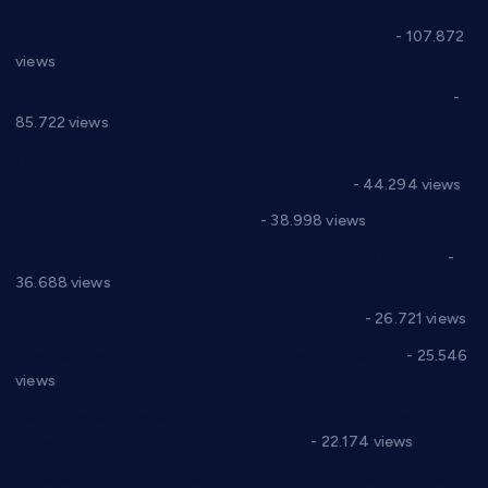
СНС: Осуда говора мржње и насиља над женама
- 107.872
views
Планска искључења електричне енергије за 27.07.2022.
-
85.722 views
Горан Макрагић директор, Ђорђе Бајић спортски
директор новог прволигаша из Варварина
- 44.294 views
Цене на крушевачким пијацама
- 38.998 views
Планска искључења електричне енергије за 19.05.2021.
-
36.688 views
Реконструкција хотела “Плажа” у Варварину
- 26.721 views
Апел за помоћ породици Марковић из Варварина
- 25.546
views
Саопштење и демант Дома здравља “Др Властимир
Годић” на текст који кружи фејсбуком
- 22.174 views
Јелена Вујић-Обрадовић представник Александровца у