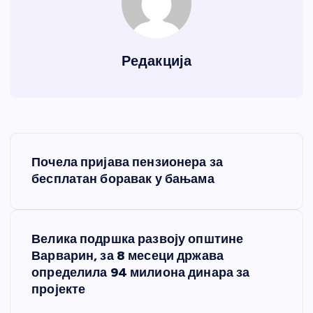
Редакција
К
Почела пријава пензионера за
р
бесплатан боравак у бањама
е
Велика подршка развоју општине
т
Варварин, за 8 месеци држава
определила 94 милиона динара за
а
пројекте