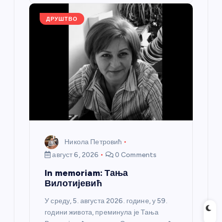
o
er
p
k
ДРУШТВО
Никола Петровић
август 6, 2026
0 Comments
In memoriam: Тања
Вилотијевић
У среду, 5. августа 2026. године, у 59.
години живота, преминула је Тања