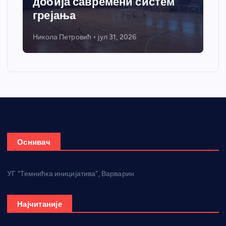
добија савремени систем
грејања
Никола Петровић
јул 31, 2026
Оснивач
УГ “Темнићка иницијатива”, Варварин
Најчитаније