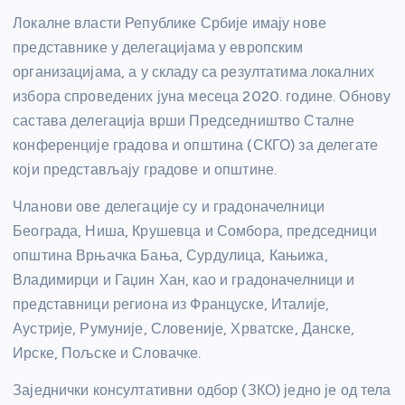
Локалне власти Републике Србије имају нове
представнике у делегацијама у европским
организацијама, а у складу са резултатима локалних
избора спроведених јуна месеца 2020. године. Обнову
састава делегација врши Председништво Сталне
конференције градова и општина (СКГО) за делегате
који представљају градове и општине.
Чланови ове делегације су и градоначелници
Београда, Ниша, Крушевца и Сомбора, председници
општина Врњачка Бања, Сурдулица, Кањижа,
Владимирци и Гаџин Хан, као и градоначелници и
представници региона из Француске, Италије,
Аустрије, Румуније, Словеније, Хрватске, Данске,
Ирске, Пољске и Словачке.
Заједнички консултативни одбор (ЗКО) једно је од тела