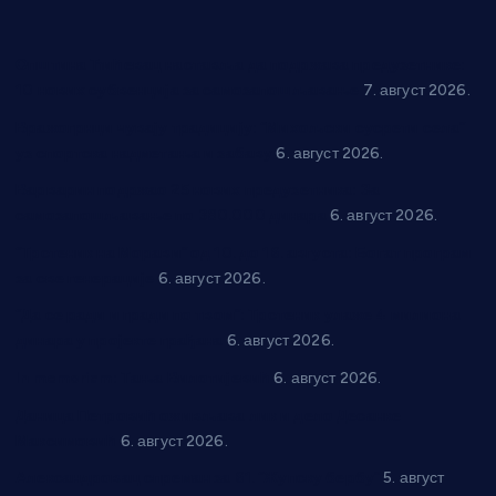
Општина Ћићевац наставља да подржава предузетнике:
10 нових субвенција за самозапошљавање
7. август 2026.
Вражогрнци чувају традицију: “Михољски сусрети села”
уз спортска надметања и забаву
6. август 2026.
Варварин подржао 25 нових предузетника: За
самозапошљавање по 380.000 динара
6. август 2026.
“Трстеник на Морави” од 10. до 16. августа: Богат програм
за све генерације
6. август 2026.
“Да се ради и гради по твом”: Трстеник улаже 4 милиона
динара у пројекте грађана
6. август 2026.
In memoriam: Тања Вилотијевић
6. август 2026.
Даница Петровић оживљава лик и дело Десанке
Максимовић
6. август 2026.
Александровац спреман за 61. “Жупску бербу”
5. август