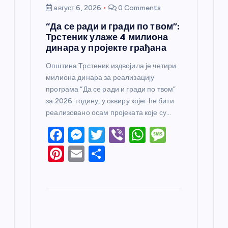
август 6, 2026
0 Comments
“Да се ради и гради по твом”:
Трстеник улаже 4 милиона
динара у пројекте грађана
Општина Трстеник издвојила је четири
милиона динара за реализацију
програма “Да се ради и гради по твом”
за 2026. годину, у оквиру којег ће бити
реализовано осам пројеката које су…
F
M
T
Vi
W
M
a
e
w
b
h
e
Pi
E
S
c
ss
itt
er
at
ss
nt
m
h
e
e
er
s
a
er
ail
ar
b
n
A
g
e
e
o
g
p
e
st