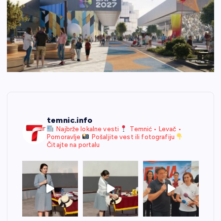
temnic.info
Najbrže lokalne vesti
Temnić • Levač •
Pomoravlje
Pošaljite vest ili fotografiju
Čitajte na portalu