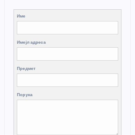
Име
Имејл адреса
Предмет
Порука