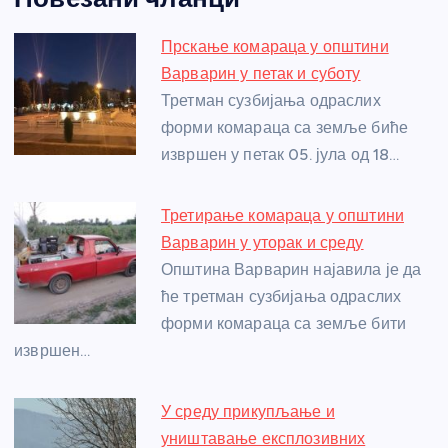
c
ss
itt
er
at
ss
er
ail
ar
e
e
er
s
a
e
e
Прскање комараца у општини
b
n
A
g
st
Варварин у петак и суботу
o
g
p
e
Третман сузбијања одраслих
o
er
p
форми комараца са земље биће
извршен у петак 05. јула од 18…
k
Третирање комараца у општини
Варварин у уторак и среду
Општина Варварин најавила је да
ће третман сузбијања одраслих
форми комараца са земље бити
извршен…
У среду прикупљање и
уништавање експлозивних