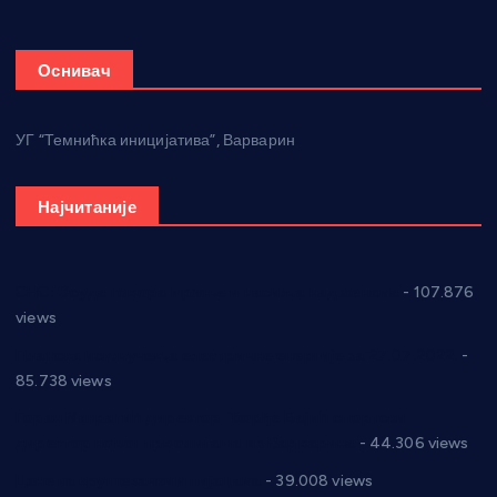
Оснивач
УГ “Темнићка иницијатива”, Варварин
Најчитаније
СНС: Осуда говора мржње и насиља над женама
- 107.876
views
Планска искључења електричне енергије за 27.07.2022.
-
85.738 views
Горан Макрагић директор, Ђорђе Бајић спортски
директор новог прволигаша из Варварина
- 44.306 views
Цене на крушевачким пијацама
- 39.008 views