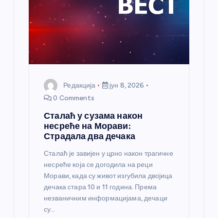
н
к
а
Редакција
јун 8, 2026
0 Comments
Сталаћ у сузама након
несреће на Морави:
Страдала два дечака
Сталаћ је завијен у црно након трагичне
несреће која се догодила на реци
Морави, када су живот изгубила двојица
дечака стара 10 и 11 година. Према
незваничним информацијама, дечаци
су…