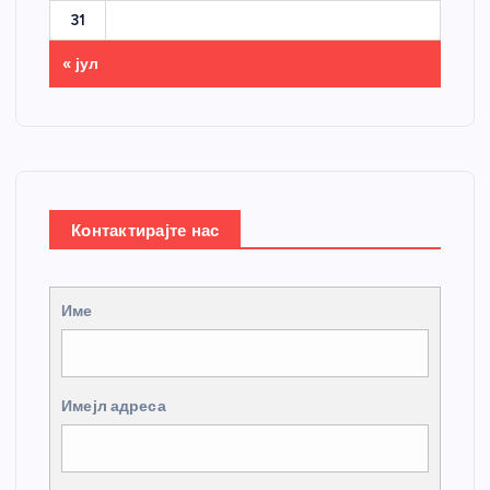
31
« јул
Контактирајте нас
Име
Имејл адреса