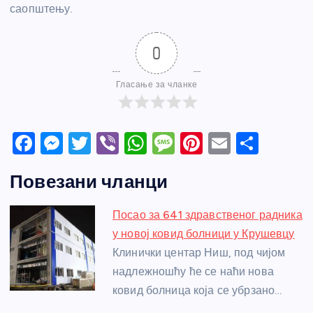
саопштењу.
0
Гласање за чланке
F
M
T
Vi
W
M
Pi
E
S
a
e
w
b
h
e
nt
m
h
Повезани чланци
c
ss
itt
er
at
ss
er
ail
ar
e
e
er
s
a
e
e
Посао за 641 здравственог радника
b
n
A
g
st
у новој ковид болници у Крушевцу
o
g
p
e
Клинички центар Ниш, под чијом
o
er
p
надлежношћу ће се наћи нова
ковид болница која се убрзано…
k