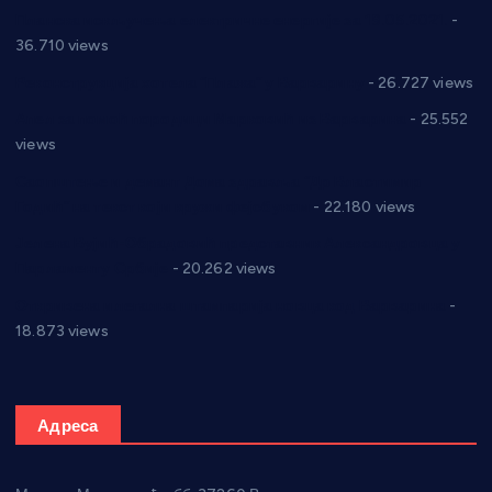
Планска искључења електричне енергије за 19.05.2021.
-
36.710 views
Реконструкција хотела “Плажа” у Варварину
- 26.727 views
Апел за помоћ породици Марковић из Варварина
- 25.552
views
Саопштење и демант Дома здравља “Др Властимир
Годић” на текст који кружи фејсбуком
- 22.180 views
Јелена Вујић-Обрадовић представник Александровца у
Парламенту Србије
- 20.262 views
Откривена илегална штампарија новца код Варварина
-
18.873 views
Адреса