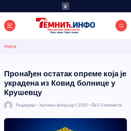
S
k
i
p
t
o
Темнићки
c
Home
o
n
информативн
t
e
Пронађен остатак опреме која је
и портал
n
украдена из Ковид болнице у
t
Крушевцу
Редакција
Хроника
фебруар 1, 2021
0 Comments