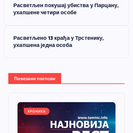
Расветљен покушај убиства у Парцану,
р
ухапшене четири особе
е
Расветљено 13 крађа у Трстенику,
т
ухапшена једна особа
а
њ
Повезани постови
е
ч
л
ХРОНИКА
а