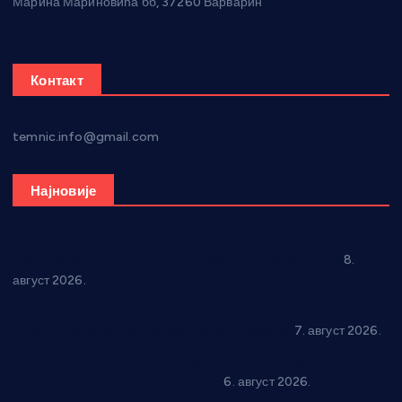
Марина Мариновића бб, 37260 Варварин
Контакт
temnic.info@gmail.com
Најновије
“Долина Бачине” кренула у уређење кутка за младе
8.
август 2026.
Општина Ћићевац наставља да подржава предузетнике:
10 нових субвенција за самозапошљавање
7. август 2026.
Вражогрнци чувају традицију: “Михољски сусрети села”
уз спортска надметања и забаву
6. август 2026.