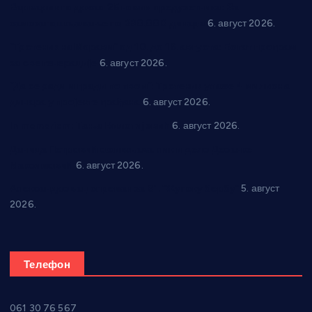
Варварин подржао 25 нових предузетника: За
самозапошљавање по 380.000 динара
6. август 2026.
“Трстеник на Морави” од 10. до 16. августа: Богат програм
за све генерације
6. август 2026.
“Да се ради и гради по твом”: Трстеник улаже 4 милиона
динара у пројекте грађана
6. август 2026.
In memoriam: Тања Вилотијевић
6. август 2026.
Даница Петровић оживљава лик и дело Десанке
Максимовић
6. август 2026.
Александровац спреман за 61. “Жупску бербу”
5. август
2026.
Телефон
061 30 76 567