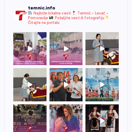
temnic.info
Najbrže lokalne vesti
Temnić • Levač •
Pomoravlje
Pošaljite vest ili fotografiju
Čitajte na portalu