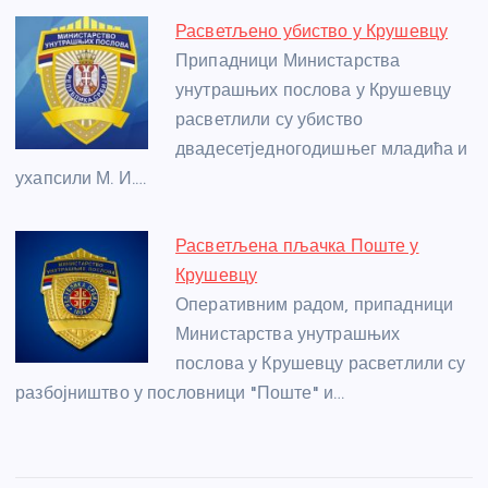
Расветљено убиство у Крушевцу
Припадници Министарства
унутрашњих послова у Крушевцу
расветлили су убиство
двадесетједногодишњег младића и
ухапсили М. И.…
Расветљена пљачка Поште у
Крушевцу
Оперативним радом, припадници
Министарства унутрашњих
послова у Крушевцу расветлили су
разбојништво у пословници "Поште" и…