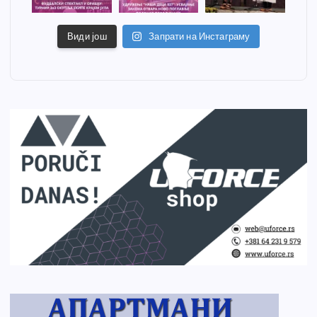
Види још
Запрати на Инстаграму