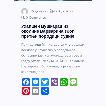
Редакција
мај 6, 2026
0 Comments
Ухапшен мушкарац из
околине Варварина због
претњи породици судије
Припадници Министарства унутрашњих
послова у Крушевцу, у сарадњи са
Основним јавним тужилаштвом у овом
граду, ухапсили су М. М. (40) из околине
Варварина, због сумње да је извршио
кривично дело…
F
M
T
Vi
W
M
a
e
w
b
h
e
Pi
E
S
c
ss
itt
er
at
ss
nt
m
h
e
e
er
s
a
er
ail
ar