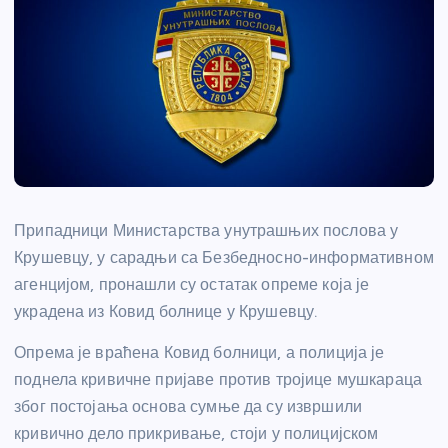
Припадници Министарства унутрашњих послова у
Крушевцу, у сарадњи са Безбедносно-информативном
агенцијом, пронашли су остатак опреме која је
украдена из Ковид болнице у Крушевцу.
Опрема је враћена Ковид болници, а полиција је
поднела кривичне пријаве против тројице мушкараца
због постојања основа сумње да су извршили
кривично дело прикривање, стоји у полицијском