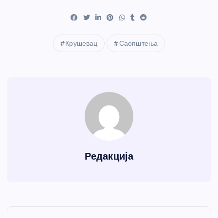
Крушевац
Саопштења
Редакција
К