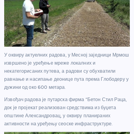
У оквиру актуелних радова, у Месној заједници Мрмош
извршено је уређење мреже локалних и
некатегорисаних путева, а радови су обухватили
равнање и насипање деонице пута према Глободеру у
дужини од око 600 метара.
Извођач радова је путарска фирма “Бетон Стил Раца,
док је пројекат реализован средствима из буџета
општине Александровац, у оквиру планираних
активности на уређењу сеоске инфраструктуре.