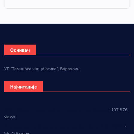
Оснивач
УГ “Темнићка иницијатива”, Варварин
Најчитаније
СНС: Осуда говора мржње и насиља над женама
- 107.876
views
Планска искључења електричне енергије за 27.07.2022.
-
85.736 views