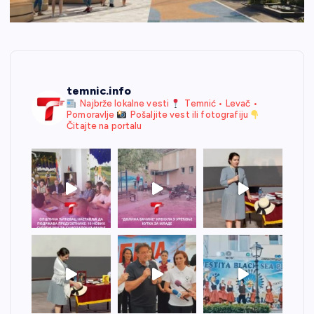
temnic.info
Najbrže lokalne vesti
Temnić • Levač •
Pomoravlje
Pošaljite vest ili fotografiju
Čitajte na portalu