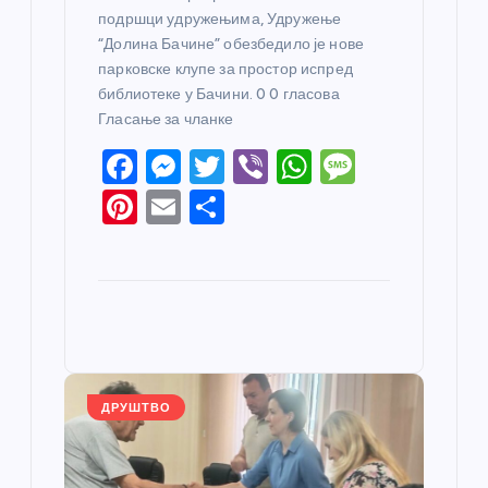
подршци удружењима, Удружење
“Долина Бачине” обезбедило је нове
парковске клупе за простор испред
библиотеке у Бачини. 0 0 гласова
Гласање за чланке
F
M
T
Vi
W
M
a
e
w
b
h
e
Pi
E
S
c
ss
itt
er
at
ss
nt
m
h
e
e
er
s
a
er
ail
ar
b
n
A
g
e
e
o
g
p
e
st
o
er
p
k
ДРУШТВО