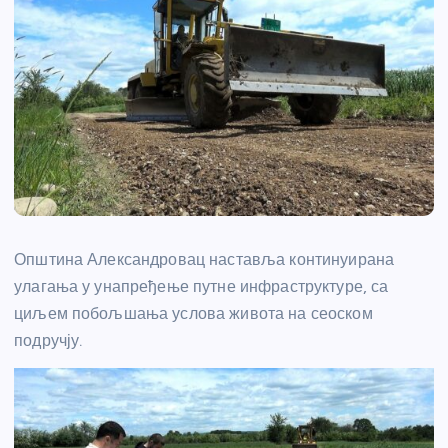
Општина Александровац наставља континуирана
улагања у унапређење путне инфраструктуре, са
циљем побољшања услова живота на сеоском
подручју.