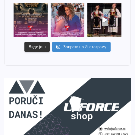
Види још
Запрати на Инстаграму