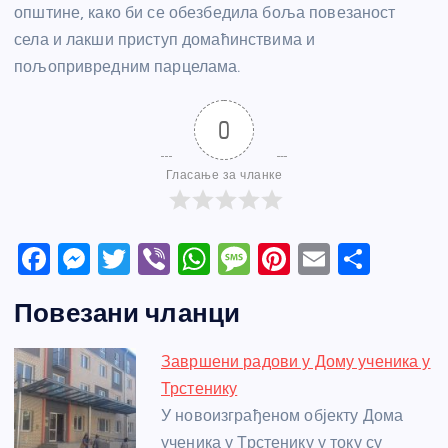
општине, како би се обезбедила боља повезаност
села и лакши приступ домаћинствима и
пољопривредним парцелама.
0
Гласање за чланке
F
M
T
Vi
W
M
Pi
E
S
a
e
w
b
h
e
nt
m
h
Повезани чланци
c
ss
itt
er
at
ss
er
ail
ar
e
e
er
s
a
e
e
Завршени радови у Дому ученика у
b
n
A
g
st
Трстенику
o
g
p
e
У новоизграђеном објекту Дома
ученика у Трстенику у току су