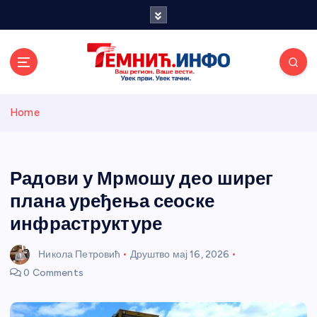
S
k
i
p
t
o
Темнићки
c
Home
o
n
информативн
t
e
Радови у Мрмошу део ширег
и портал
n
плана уређења сеоске
t
инфраструктуре
Никола Петровић
Друштво
мај 16, 2026
0 Comments