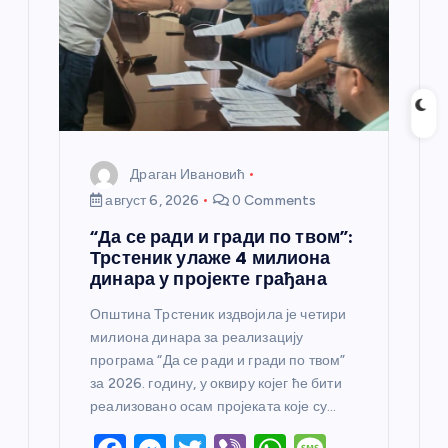
Драган Ивановић
август 6, 2026
0 Comments
“Да се ради и гради по твом”:
Трстеник улаже 4 милиона
динара у пројекте грађана
Општина Трстеник издвојила је четири
милиона динара за реализацију
програма “Да се ради и гради по твом”
за 2026. годину, у оквиру којег ће бити
реализовано осам пројеката које су…