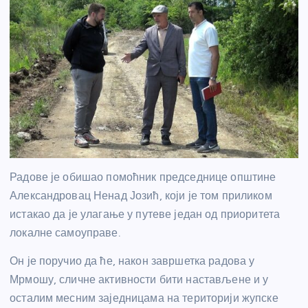
Радове је обишао помоћник председнице општине
Александровац Ненад Јозић, који је том приликом
истакао да је улагање у путеве један од приоритета
локалне самоуправе.
Он је поручио да ће, након завршетка радова у
Мрмошу, сличне активности бити настављене и у
осталим месним заједницама на територији жупске