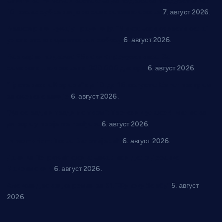
Општина Ћићевац наставља да подржава предузетнике:
10 нових субвенција за самозапошљавање
7. август 2026.
Вражогрнци чувају традицију: “Михољски сусрети села”
уз спортска надметања и забаву
6. август 2026.
Варварин подржао 25 нових предузетника: За
самозапошљавање по 380.000 динара
6. август 2026.
“Трстеник на Морави” од 10. до 16. августа: Богат програм
за све генерације
6. август 2026.
“Да се ради и гради по твом”: Трстеник улаже 4 милиона
динара у пројекте грађана
6. август 2026.
In memoriam: Тања Вилотијевић
6. август 2026.
Даница Петровић оживљава лик и дело Десанке
Максимовић
6. август 2026.
Александровац спреман за 61. “Жупску бербу”
5. август
2026.