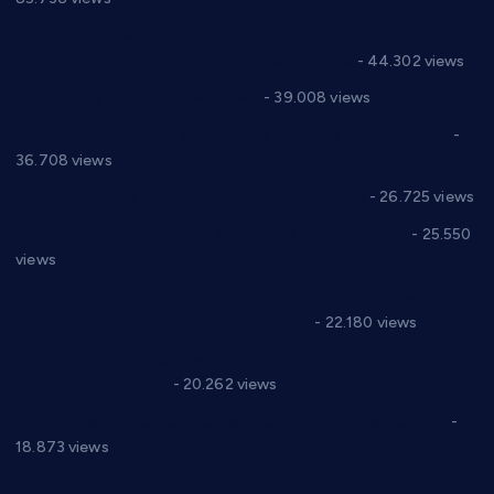
Горан Макрагић директор, Ђорђе Бајић спортски
директор новог прволигаша из Варварина
- 44.302 views
Цене на крушевачким пијацама
- 39.008 views
Планска искључења електричне енергије за 19.05.2021.
-
36.708 views
Реконструкција хотела “Плажа” у Варварину
- 26.725 views
Апел за помоћ породици Марковић из Варварина
- 25.550
views
Саопштење и демант Дома здравља “Др Властимир
Годић” на текст који кружи фејсбуком
- 22.180 views
Јелена Вујић-Обрадовић представник Александровца у
Парламенту Србије
- 20.262 views
Откривена илегална штампарија новца код Варварина
-
18.873 views