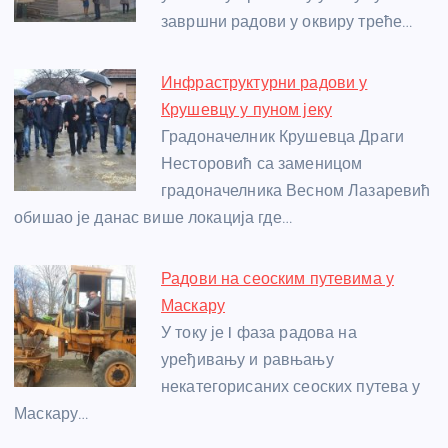
o
er
p
завршни радови у оквиру треће…
k
Инфраструктурни радови у
Крушевцу у пуном јеку
Градоначелник Крушевца Драги
Несторовић са заменицом
градоначелника Весном Лазаревић
обишао је данас више локација где…
Радови на сеоским путевима у
Маскару
У току је I фаза радова на
уређивању и равњању
некатегорисаних сеоских путева у
Маскару…