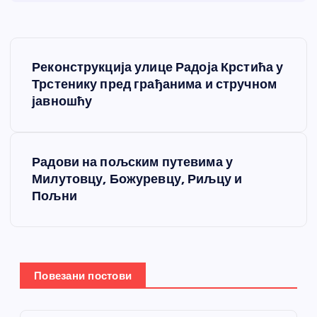
К
Реконструкција улице Радоја Крстића у
р
Трстенику пред грађанима и стручном
јавношћу
е
т
Радови на пољским путевима у
Милутовцу, Божуревцу, Риљцу и
а
Пољни
њ
е
Повезани постови
ч