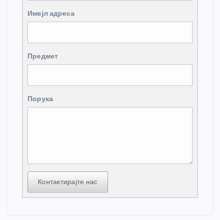
Имејл адреса
Предмет
Порука
Контактирајте нас