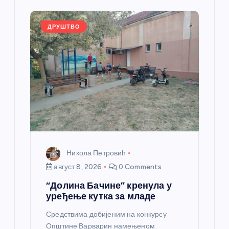
л
а
ДРУШТВО
н
к
а
Никола Петровић
август 8, 2026
0 Comments
“Долина Бачине” кренула у
уређење кутка за младе
Средствима добијеним на конкурсу
Општине Варварин намењеном