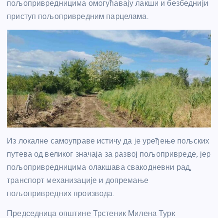
пољопривредницима омогућавају лакши и безбеднији
приступ пољопривредним парцелама.
Из локалне самоуправе истичу да је уређење пољских
путева од великог значаја за развој пољопривреде, јер
пољопривредницима олакшава свакодневни рад,
транспорт механизације и допремање
пољопривредних производа.
Председница општине Трстеник Милена Турк