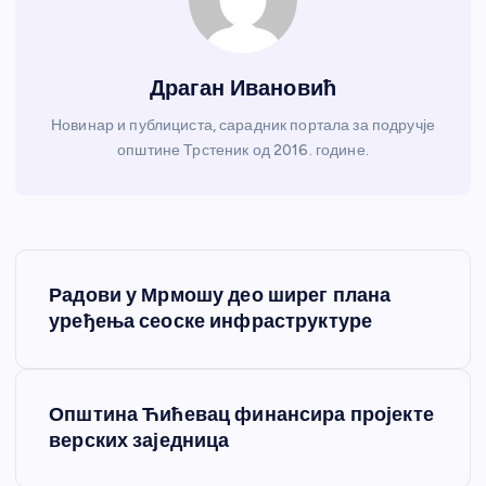
Драган Ивановић
Новинар и публициста, сарадник портала за подручје
општине Трстеник од 2016. године.
К
Радови у Мрмошу део ширег плана
р
уређења сеоске инфраструктуре
е
Општина Ћићевац финансира пројекте
т
верских заједница