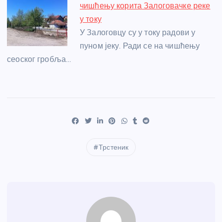
чишћењу корита Залоговачке реке
у току
У Залоговцу су у току радови у
пуном јеку. Ради се на чишћењу
сеоског гробља…
Трстеник