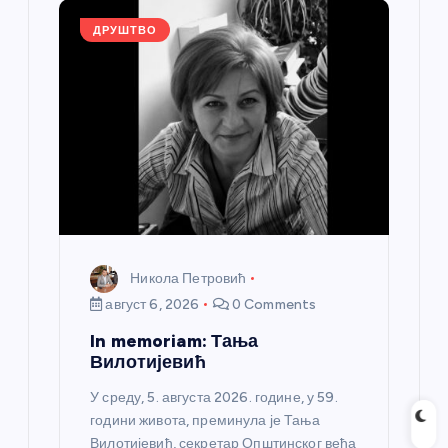
o
er
p
k
ДРУШТВО
Никола Петровић
август 6, 2026
0 Comments
In memoriam: Тања
Вилотијевић
У среду, 5. августа 2026. године, у 59.
години живота, преминула је Тања
Вилотијевић, секретар Општинског већа