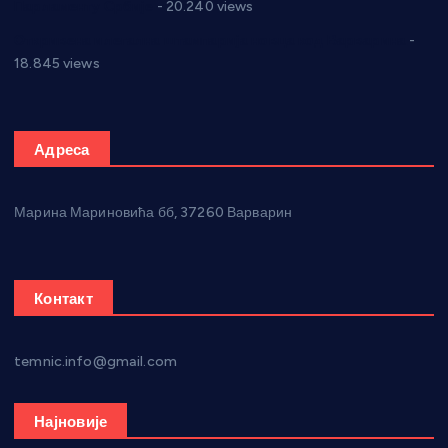
Парламенту Србије
- 20.240 views
Откривена илегална штампарија новца код Варварина
-
18.845 views
Адреса
Марина Мариновића бб, 37260 Варварин
Контакт
temnic.info@gmail.com
Најновије