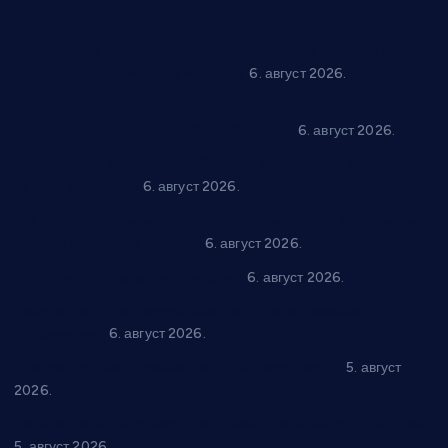
Вражогрнци чувају традицију: “Михољски сусрети села”
уз спортска надметања и забаву
6. август 2026.
Варварин подржао 25 нових предузетника: За
самозапошљавање по 380.000 динара
6. август 2026.
“Трстеник на Морави” од 10. до 16. августа: Богат програм
за све генерације
6. август 2026.
“Да се ради и гради по твом”: Трстеник улаже 4 милиона
динара у пројекте грађана
6. август 2026.
In memoriam: Тања Вилотијевић
6. август 2026.
Даница Петровић оживљава лик и дело Десанке
Максимовић
6. август 2026.
Александровац спреман за 61. “Жупску бербу”
5. август
2026.
Нова игралишта стижу у Бошњане, Доњи Катун и Парцане
5. август 2026.