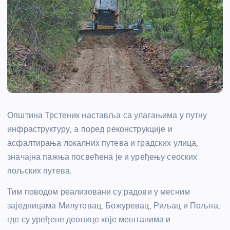
Општина Трстеник наставља са улагањима у путну
инфраструктуру, а поред реконструкције и
асфалтирања локалних путева и градских улица,
значајна пажња посвећена је и уређењу сеоских
пољских путева.
Тим поводом реализовани су радови у месним
заједницама Милутовац, Божуревац, Риљац и Пољна,
где су уређене деонице које мештанима и