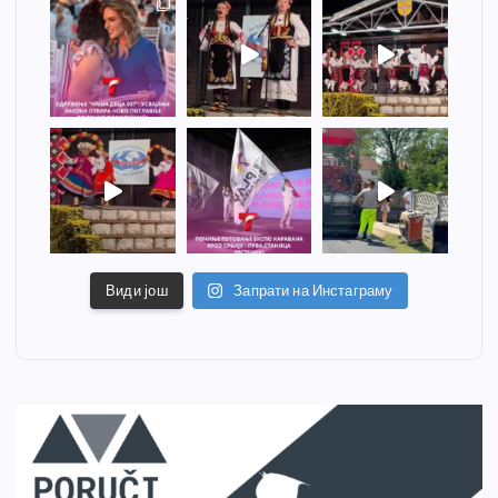
Види још
Запрати на Инстаграму