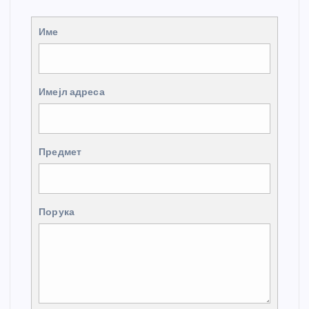
Име
Имејл адреса
Предмет
Порука