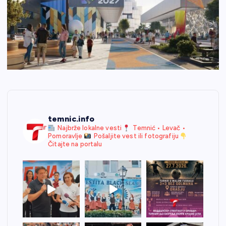
temnic.info
Najbrže lokalne vesti
Temnić • Levač •
Pomoravlje
Pošaljite vest ili fotografiju
Čitajte na portalu