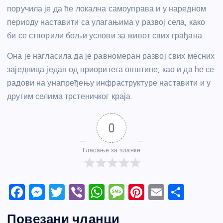
поручила је да ће локална самоуправа и у наредном
периоду наставити са улагањима у развој села, како
би се створили бољи услови за живот свих грађана.
Она је нагласила да је равномеран развој свих месних
заједница један од приоритета општине, као и да ће се
радови на унапређењу инфраструктуре наставити и у
другим селима трстеничког краја.
0
Гласање за чланке
F
M
T
Vi
W
M
Pi
E
S
a
e
w
b
h
e
nt
m
h
Повезани чланци