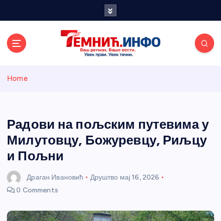
S
k
i
p
t
o
Темнићки
c
Home
o
n
информативн
t
e
Радови на пољским путевима у
и портал
n
Милутовцу, Божуревцу, Риљцу
t
и Пољни
Драган Ивановић
Друштво
мај 16, 2026
0 Comments