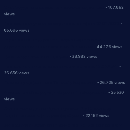
СНС: Осуда говора мржње и насиља над женама
- 107.862
views
Планска искључења електричне енергије за 27.07.2022.
-
85.696 views
Горан Макрагић директор, Ђорђе Бајић спортски
директор новог прволигаша из Варварина
- 44.276 views
Цене на крушевачким пијацама
- 38.982 views
Планска искључења електричне енергије за 19.05.2021.
-
36.656 views
Реконструкција хотела “Плажа” у Варварину
- 26.705 views
Апел за помоћ породици Марковић из Варварина
- 25.530
views
Саопштење и демант Дома здравља “Др Властимир
Годић” на текст који кружи фејсбуком
- 22.162 views
Јелена Вујић-Обрадовић представник Александровца у