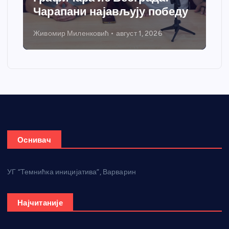
Чарапани најављују победу
Живомир Миленковић
август 1, 2026
Оснивач
УГ “Темнићка иницијатива”, Варварин
Најчитаније