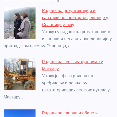
c
ss
itt
er
at
ss
er
ail
ar
e
e
er
s
a
e
e
Радови на рекултивацији и
b
n
A
g
st
санацији несанитарне депоније у
o
g
p
e
Осаоници у току
o
er
p
У току су радови на рекултивацији
и санацији несанитарне депоније у
k
приградском насељу Осаоница, а…
Радови на сеоским путевима у
Маскару
У току је I фаза радова на
уређивању и равњању
некатегорисаних сеоских путева у
Маскару…
Радови на санацији обале и