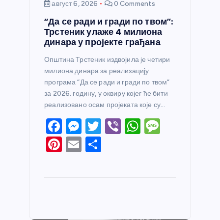
август 6, 2026
0 Comments
“Да се ради и гради по твом”:
Трстеник улаже 4 милиона
динара у пројекте грађана
Општина Трстеник издвојила је четири
милиона динара за реализацију
програма “Да се ради и гради по твом”
за 2026. годину, у оквиру којег ће бити
реализовано осам пројеката које су…
F
M
T
Vi
W
M
a
e
w
b
h
e
Pi
E
S
c
ss
itt
er
at
ss
nt
m
h
e
e
er
s
a
er
ail
ar
b
n
A
g
e
e
o
g
p
e
st