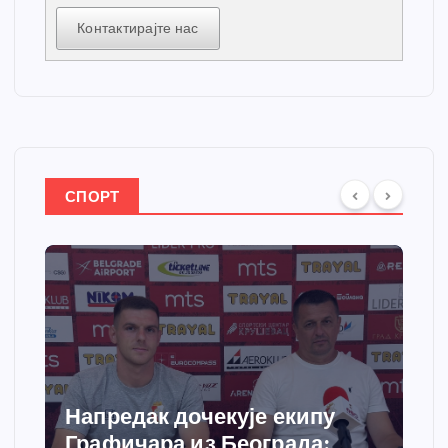
Контактирајте нас
СПОРТ
Напредак дочекује екипу
Графичара из Београда: