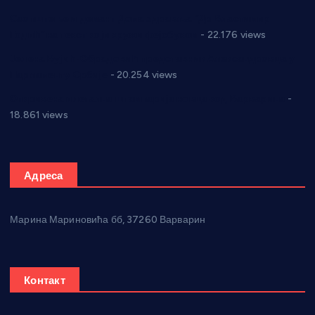
Саопштење и демант Дома здравља “Др Властимир
Годић” на текст који кружи фејсбуком
- 22.176 views
Јелена Вујић-Обрадовић представник Александровца у
Парламенту Србије
- 20.254 views
Откривена илегална штампарија новца код Варварина
-
18.861 views
Адреса
Марина Мариновића бб, 37260 Варварин
Контакт