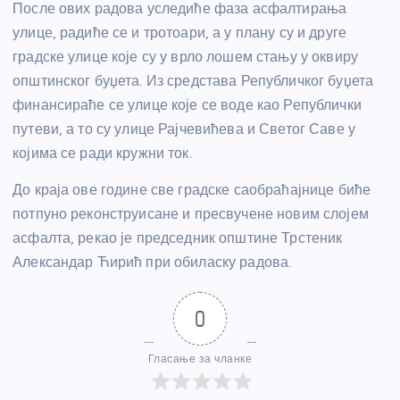
После ових радова уследиће фаза асфалтирања
улице, радиће се и тротоари, а у плану су и друге
градске улице које су у врло лошем стању у оквиру
општинског буџета. Из средстава Републичког буџета
финансираће се улице које се воде као Републички
путеви, а то су улице Рајчевићева и Светог Саве у
којима се ради кружни ток.
До краја ове године све градске саобраћајнице биће
потпуно реконструисане и пресвучене новим слојем
асфалта, рекао је председник општине Трстеник
Александар Ћирић при обиласку радова.
0
Гласање за чланке