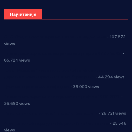
Најчитаније
СНС: Осуда говора мржње и насиља над женама
- 107.872
views
Планска искључења електричне енергије за 27.07.2022.
-
85.724 views
Горан Макрагић директор, Ђорђе Бајић спортски
директор новог прволигаша из Варварина
- 44.294 views
Цене на крушевачким пијацама
- 39.000 views
Планска искључења електричне енергије за 19.05.2021.
-
36.690 views
Реконструкција хотела “Плажа” у Варварину
- 26.721 views
Апел за помоћ породици Марковић из Варварина
- 25.546
views