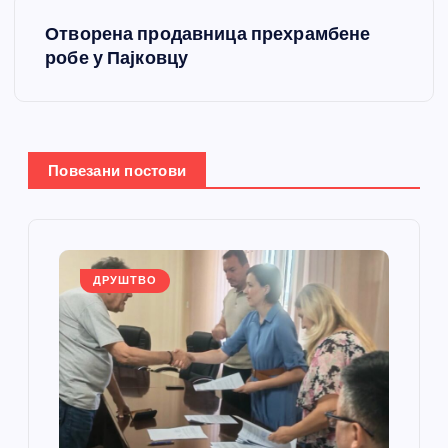
е
Отворена продавница прехрамбене
т
робе у Пајковцу
а
њ
Повезани постови
е
ч
л
ДРУШТВО
а
н
к