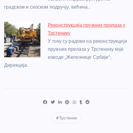
градском и сеоском подручју, већина…
Реконструкција пружних прелаза у
Трстенику
У току су радови на реконструкцији
пружних прелаза у Трстенику које
изводе „Железнице Србије“,
Дирекција…
Трстеник