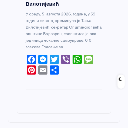
Вилотијевић
У среду, 5. августа 2026. године, у 59.
години живота, преминула је Тања
Вилотијевић, секретар Општинског већа
општине Варварин, саопштила је ова
јединица локалне самоуправе. 0 0
гласова Гласање за…
F
M
T
Vi
W
M
a
e
w
b
h
e
Pi
E
S
c
ss
itt
er
at
ss
nt
m
h
e
e
er
s
a
er
ail
ar
b
n
A
g
e
e
o
g
p
e
st
o
er
p
k