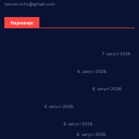
temnic.info@gmail.com
Најновије
Општина Ћићевац наставља да подржава предузетнике:
10 нових субвенција за самозапошљавање
7. август 2026.
Вражогрнци чувају традицију: “Михољски сусрети села”
уз спортска надметања и забаву
6. август 2026.
Варварин подржао 25 нових предузетника: За
самозапошљавање по 380.000 динара
6. август 2026.
“Трстеник на Морави” од 10. до 16. августа: Богат програм
за све генерације
6. август 2026.
“Да се ради и гради по твом”: Трстеник улаже 4 милиона
динара у пројекте грађана
6. август 2026.
In memoriam: Тања Вилотијевић
6. август 2026.