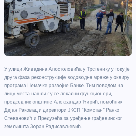
У улици Живадина Апостоловића у Трстенику у току је
друга фаза реконструкције водоводне мреже у оквиру
програма Немачке развојне Банке. Тим поводом на
лицу места нашли су се локални функционери,
председник општине Александар Ћирић, помоћник
Дејан Раковац и директори ЈКСП “Комстан” Ранко
Стевановић и Предузећа за уређење грађевинског
земљишта Зоран Радисављевић.