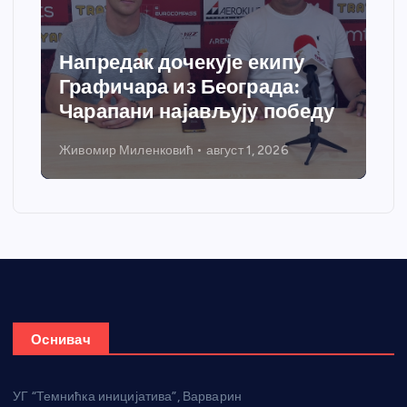
Напредак дочекује екипу
Графичара из Београда:
Чарапани најављују победу
Живомир Миленковић
август 1, 2026
Оснивач
УГ “Темнићка иницијатива”, Варварин