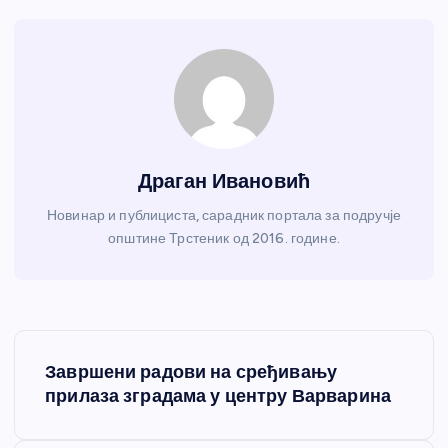
Драган Ивановић
Новинар и публициста, сарадник портала за подручје
општине Трстеник од 2016. године.
К
Завршени радови на сређивању
р
прилаза зградама у центру Варварина