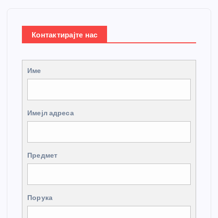
Контактирајте нас
Име
Имејл адреса
Предмет
Порука