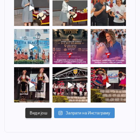
Види још
Запрати на Инстаграму