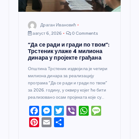
а
Драган Ивановић
август 6, 2026
0 Comments
“Да се ради и гради по твом”:
Трстеник улаже 4 милиона
динара у пројекте грађана
Општина Трстеник издвојила је четири
милиона динара за реализацију
програма “Да се ради и гради по твом”
за 2026. годину, у оквиру којег ће бити
реализовано осам пројеката које су…
F
M
T
Vi
W
M
a
e
w
b
h
e
Pi
E
S
c
ss
itt
er
at
ss
nt
m
h