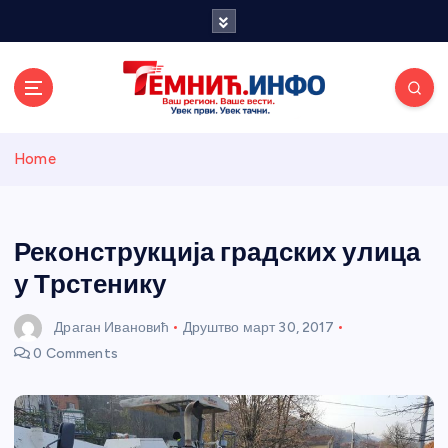
S
k
i
p
t
o
Темнићки
c
Home
o
n
информативн
t
e
Реконструкција градских улица
и портал
n
у Трстенику
t
Драган Ивановић
Друштво
март 30, 2017
0 Comments