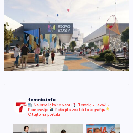
temnic.info
Najbrže lokalne vesti
Temnić • Levač •
Pomoravlje
Pošaljite vest ili fotografiju
Čitajte na portalu