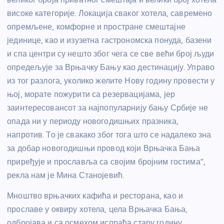
високе категорије. Локација сваког хотела, савремено
опремљене, комфорне и простране смештајне
јединице, као и изузетна гастрономска понуда, базени
и спа центри су нешто због чега се све већи број људи
опредељује за Врњачку Бању као дестинацију. Управо
из тог разлога, уколико желите Нову годину провести у
њој, морате пожурити са резервацијама, јер
заинтересовансот за најпопуларнију бању Србије не
опада ни у периоду новогодишњих празника,
напротив. То је свакако због тога што се надалеко зна
за добар новогодишњи провод који Врњачка Бања
приређује и прославља са својим бројним гостима”,
рекла нам је Мина Станојевић.
Мноштво врњачких кафића и ресторана, као и
прославе у оквиру хотела, цела Врњачка Бања,
одбројава и са осмехом испраћа стару годину.