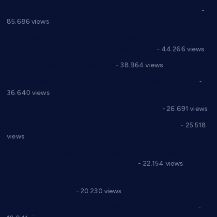
Планска искључења електричне енергије за 27.07.2022.
-
85.686 views
Горан Макрагић директор, Ђорђе Бајић спортски
директор новог прволигаша из Варварина
- 44.266 views
Цене на крушевачким пијацама
- 38.964 views
Планска искључења електричне енергије за 19.05.2021.
-
36.640 views
Реконструкција хотела “Плажа” у Варварину
- 26.691 views
Апел за помоћ породици Марковић из Варварина
- 25.518
views
Саопштење и демант Дома здравља “Др Властимир
Годић” на текст који кружи фејсбуком
- 22.154 views
Јелена Вујић-Обрадовић представник Александровца у
Парламенту Србије
- 20.230 views
Откривена илегална штампарија новца код Варварина
-