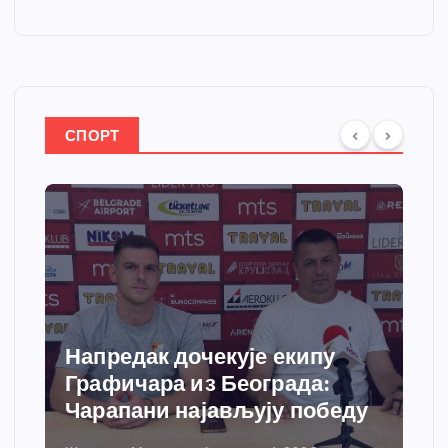
СПОРТ
Спортски центар “Ћићевац”
добија савремени систем
у
грејања