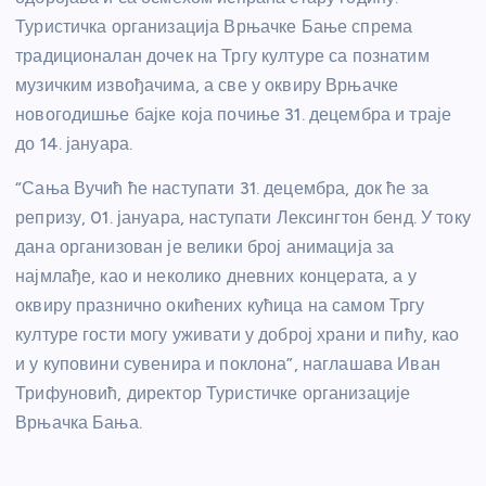
Туристичка организација Врњачке Бање спрема
традиционалан дочек на Тргу културе са познатим
музичким извођачима, а све у оквиру Врњачке
новогодишње бајке која почиње 31. децембра и траје
до 14. јануара.
“Сања Вучић ће наступати 31. децембра, док ће за
репризу, 01. јануара, наступати Лексингтон бенд. У току
дана организован је велики број анимација за
најмлађе, као и неколико дневних концерата, а у
оквиру празнично окићених кућица на самом Тргу
културе гости могу уживати у доброј храни и пићу, као
и у куповини сувенира и поклона”, наглашава Иван
Трифуновић, директор Туристичке организације
Врњачка Бања.