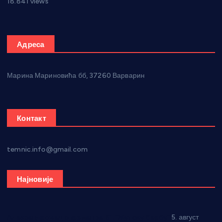
18.841 views
Адреса
Марина Мариновића бб, 37260 Варварин
Контакт
temnic.info@gmail.com
Најновије
Александровац спреман за 61. “Жупску бербу”
5. август