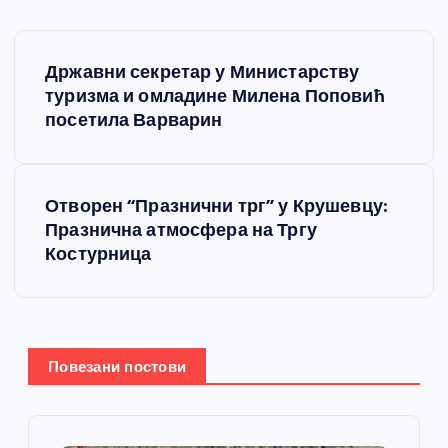
К
Државни секретар у Министарству
р
туризма и омладине Милена Поповић
посетила Варварин
е
т
Отворен “Празнични трг” у Крушевцу:
Празнична атмосфера на Тргу
а
Костурница
њ
е
Повезани постови
ч
л