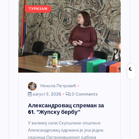
а
ТУРИЗАМ
н
к
а
Никола Петровић
август 5, 2026
0 Comments
Александровац спреман за
61. “Жупску бербу”
У великој сали Скупштине општине
Александровац одржана је још једна
седница Организационог одбора