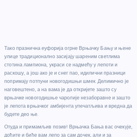
Тако празнична еуфорија огрне Врњачку Бању и њене
улице традиционално засијају шареним светлима
стотина лампиона, украси се надмећу у лепоти и
раскошу, а још ако је и снег пао, идилични празници
попримају потпуни новогодишњи шмек. Делимично је
наговештено, а на вама је да откријете зашто су
врњачке новогодишње чаролије незаборавне и зашто
је лепота врњачког амбијента упечатљива и вредна да
будете део ње.
Отуда и примамљив позив! Врњачка Бања вас очекује,
дођите и биће вам лепо за сам дочек, али и за