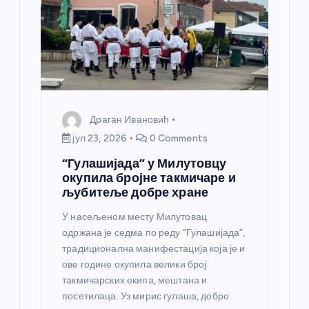
Драган Ивановић
јул 23, 2026
0 Comments
“Гулашијада” у Милутовцу
окупила бројне такмичаре и
љубитеље добре хране
У насељеном месту Милутовац
одржана је седма по реду “Гулашијада”,
традиционална манифестација која је и
ове године окупила велики број
такмичарских екипа, мештана и
посетилаца. Уз мирис гулаша, добро