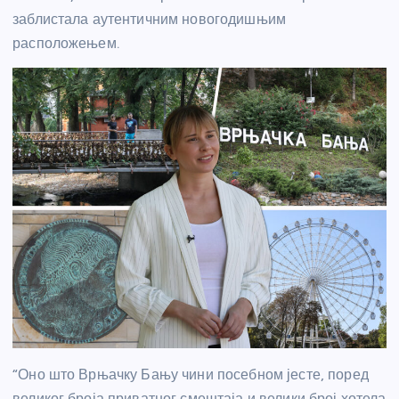
заблистала аутентичним новогодишњим
расположењем.
“Оно што Врњачку Бању чини посебном јесте, поред
великог броја приватног смештаја и велики број хотела