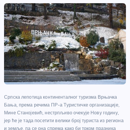
Српска лепотица континенталног туризма Врњачка
Бања, према речима ПР-а Туристичке организације,
Мине Станојевић, нестрпљиво очекује Нову годину,
јер ће је тада посетити велики број туриста из региона
и земље, па се она спрема како би током празника