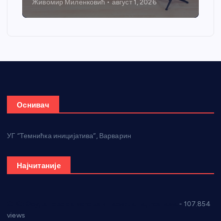
Никола Петровић
јул 31, 2026
Оснивач
УГ “Темнићка иницијатива”, Варварин
Најчитаније
СНС: Осуда говора мржње и насиља над женама
- 107.854
views