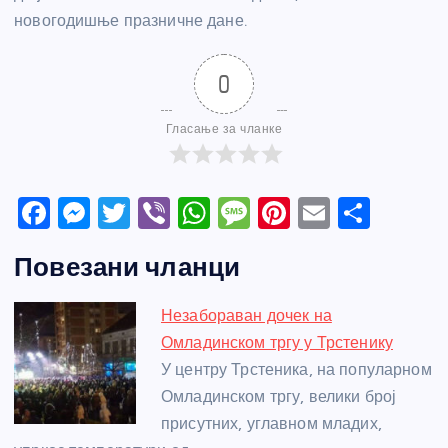
новогодишње празничне дане.
0
Гласање за чланке
F
M
T
Vi
W
M
Pi
E
S
a
e
w
b
h
e
nt
m
h
Повезани чланци
c
ss
itt
er
at
ss
er
ail
ar
e
e
er
s
a
e
e
Незабораван дочек на
b
n
A
g
st
Омладинском тргу у Трстенику
o
g
p
e
У центру Трстеника, на популарном
o
er
p
Омладинском тргу, велики број
присутних, углавном младих,
k