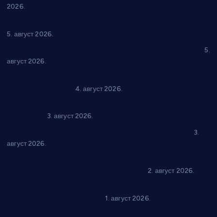
2026.
Нова игралишта стижу у Бошњане, Доњи Катун и Парцане
5. август 2026.
У Ћићевцу одржана Конференција клубова Зоне “Запад”
5.
август 2026.
Четири учионице у старом делу ОШ “Јован Курсула”
добијају ново рухо
4. август 2026.
Књижевност, музика, спорт и уметност током августа у
Варварину
3. август 2026.
Трстеничанин освојио јубиларни циклус “Слагалице”
3.
август 2026.
Делегација Крушевца на прослави Дана Липецка у Русији:
Унапређење сарадње у свим областима
2. август 2026.
Напредак дочекује екипу Графичара из Београда:
Чарапани најављују победу
1. август 2026.
Ражањ промовисао домаћу производњу на