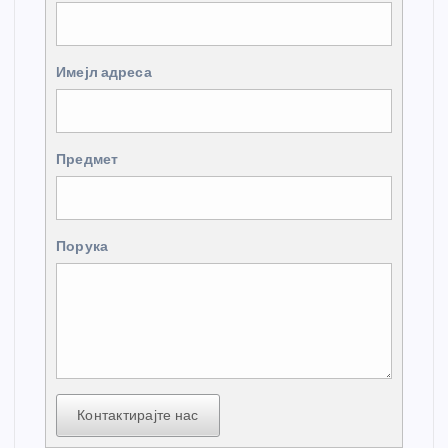
Имејл адреса
Предмет
Порука
Контактирајте нас