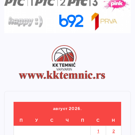
август 2026.
П
У
С
Ч
П
С
Н
1
2