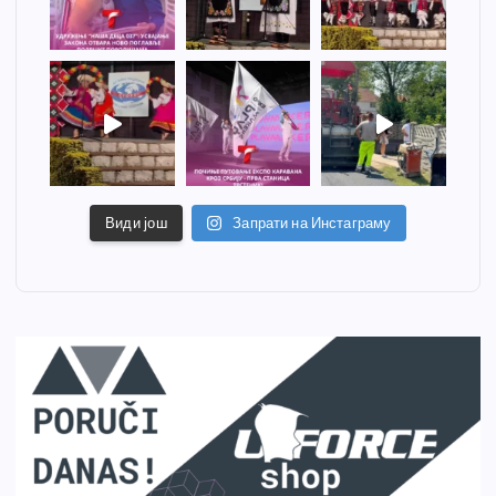
Види још
Запрати на Инстаграму