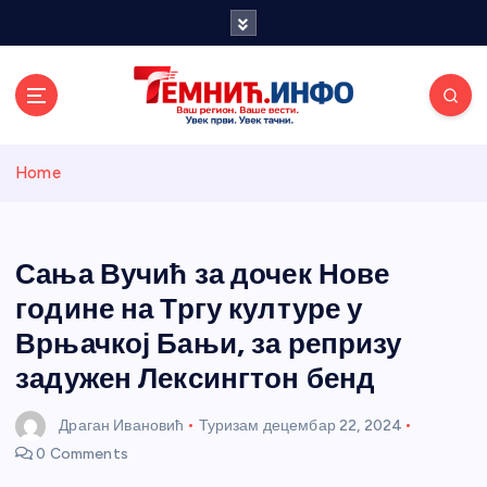
S
k
i
p
t
o
Темнићки
c
Home
o
n
информативн
t
e
Сања Вучић за дочек Нове
и портал
n
године на Тргу културе у
t
Врњачкој Бањи, за репризу
задужен Лексингтон бенд
Драган Ивановић
Туризам
децембар 22, 2024
0 Comments