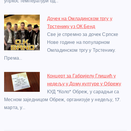
упркос температури од…
Дочек на Омладинском тргу у
Трстенику уз ОК Бенд
Све је спремно за дочек Српске
Нове године на популарном
Омладинском тргу у Трстенику.
Према…
Концерт за Габријелу Глишић у
недељу у Дому културе у Обрежу
КУД "Коло" Обреж, у сарадњи са
Месном заједницом Обреж, организује у недељу, 17.
марта, у…