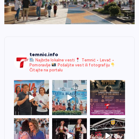
temnic.info
Najbrže lokalne vesti
Temnić • Levač •
Pomoravlje
Pošaljite vest ili fotografiju
Čitajte na portalu