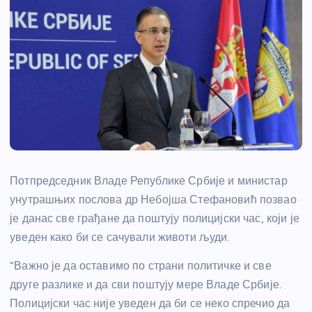
Потпредседник Владе Републике Србије и министар
унутрашњих послова др Небојша Стефановић позвао
је данас све грађане да поштују полицијски час, који је
уведен како би се сачували животи људи.
“Важно је да оставимо по страни политичке и све
друге разлике и да сви поштују мере Владе Србије.
Полицијски час није уведен да би се неко спречио да