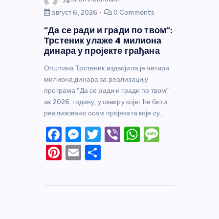
август 6, 2026
0 Comments
“Да се ради и гради по твом”:
Трстеник улаже 4 милиона
динара у пројекте грађана
Општина Трстеник издвојила је четири
милиона динара за реализацију
програма “Да се ради и гради по твом”
за 2026. годину, у оквиру којег ће бити
реализовано осам пројеката које су…
F
M
T
Vi
W
M
a
e
w
b
h
e
Pi
E
S
c
ss
itt
er
at
ss
nt
m
h
e
e
er
s
a
er
ail
ar
b
n
A
g
e
e
o
g
p
e
st