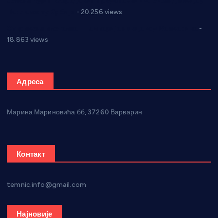
Јелена Вујић-Обрадовић представник Александровца у
Парламенту Србије
- 20.256 views
Откривена илегална штампарија новца код Варварина
-
18.863 views
Адреса
Марина Мариновића бб, 37260 Варварин
Контакт
temnic.info@gmail.com
Најновије