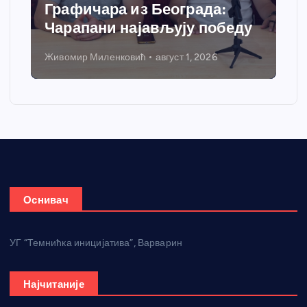
Графичара из Београда:
Чарапани најављују победу
Живомир Миленковић
август 1, 2026
Оснивач
УГ “Темнићка иницијатива”, Варварин
Најчитаније