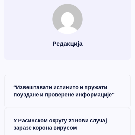
Редакција
К
“Извештавати истинито и пружати
р
поуздане и проверене информације”
е
У Расинском округу 21 нови случај
т
заразе корона вирусом