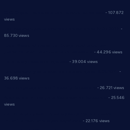
СНС: Осуда говора мржње и насиља над женама
- 107.872
views
Планска искључења електричне енергије за 27.07.2022.
-
85.730 views
Горан Макрагић директор, Ђорђе Бајић спортски
директор новог прволигаша из Варварина
- 44.296 views
Цене на крушевачким пијацама
- 39.004 views
Планска искључења електричне енергије за 19.05.2021.
-
36.698 views
Реконструкција хотела “Плажа” у Варварину
- 26.721 views
Апел за помоћ породици Марковић из Варварина
- 25.546
views
Саопштење и демант Дома здравља “Др Властимир
Годић” на текст који кружи фејсбуком
- 22.176 views