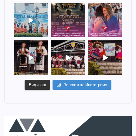
Види још
Запрати на Инстаграму