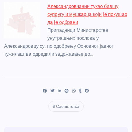
Александровчанин тукао бившу
супругу и мушкарца који је покушао
да је одбрани
Припадници Министарства
унутрашњих послова у
Александровцу су, по одобрењу Основног јавног
тужилаштва одредили задржавање до…
Саопштења