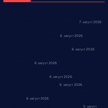
Општина Ћићевац наставља да подржава предузетнике:
10 нових субвенција за самозапошљавање
7. август 2026.
Вражогрнци чувају традицију: “Михољски сусрети села”
уз спортска надметања и забаву
6. август 2026.
Варварин подржао 25 нових предузетника: За
самозапошљавање по 380.000 динара
6. август 2026.
“Трстеник на Морави” од 10. до 16. августа: Богат програм
за све генерације
6. август 2026.
“Да се ради и гради по твом”: Трстеник улаже 4 милиона
динара у пројекте грађана
6. август 2026.
In memoriam: Тања Вилотијевић
6. август 2026.
Даница Петровић оживљава лик и дело Десанке
Максимовић
6. август 2026.
Александровац спреман за 61. “Жупску бербу”
5. август