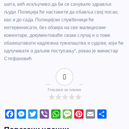
шета, већ искључиво да би се сачувало здравље
људи. Полиција ће наставити да обавља свој посао,
као и до сада. Полицијски службеници ће
интервенисати, без обзира на све малициозне
коментаре, документоваће сваки случај и о томе
обавештавати надлежна тужилаштва и судове, који ће
одлучивати о даљем поступању”, рекао је министар
Стефановић.
0
Гласање за чланке
F
M
T
Vi
W
M
Pi
E
S
a
e
w
b
h
e
nt
m
h