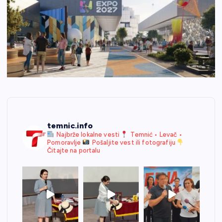
temnic.info
Najbrže lokalne vesti
Temnić • Levač •
Pomoravlje
Pošaljite vest ili fotografiju
Čitajte na portalu