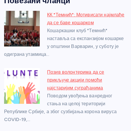
Повезани чланци
c
ss
itt
er
at
ss
er
ail
ar
e
e
er
s
a
e
e
КК "Темнић": Мотивисати најмлађе
b
n
A
g
st
да се баве кошарком
o
g
p
e
Кошаркашки клуб "Темнић"
o
er
p
наставља са експанзијом кошарке
у општини Варварин, у суботу је
k
одиграна утакмица…
Позив волонтерима да се
прикључе акцији помоћи
најстаријим суграђанима
Поводом увођења ванредног
стања на целој територији
Републике Србије, а због сузбијања корона вируса
COVID-19,…