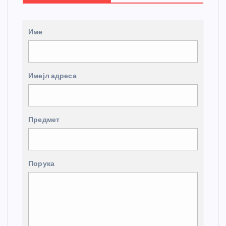
Име
Имејл адреса
Предмет
Порука