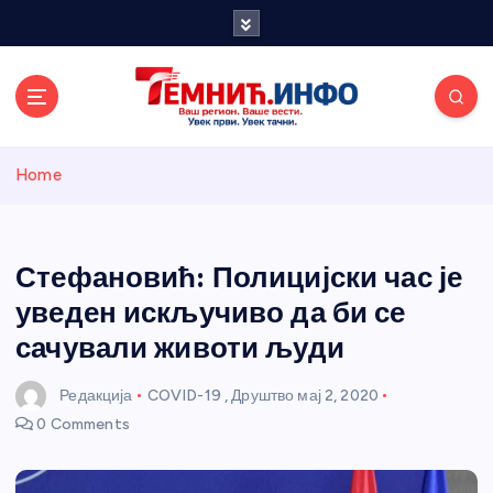
S
k
i
p
t
o
Темнићки
c
Home
o
n
информативн
t
e
Стефановић: Полицијски час је
и портал
n
уведен искључиво да би се
t
сачували животи људи
Редакција
COVID-19
,
Друштво
мај 2, 2020
0 Comments