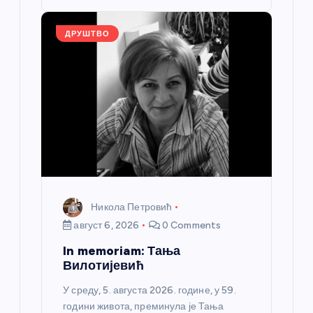
o
er
p
k
ДРУШТВО
Никола Петровић
август 6, 2026
0 Comments
In memoriam: Тања
Вилотијевић
У среду, 5. августа 2026. године, у 59.
години живота, преминула је Тања