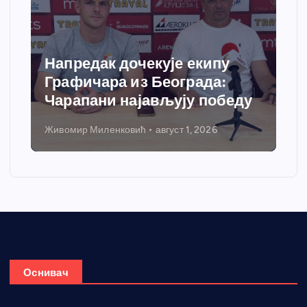
кује екипу
Спортски центар “
 Београда:
добија савремени с
ављују победу
грејања
август 1, 2026
Никола Петровић
јул 31, 2026
Оснивач