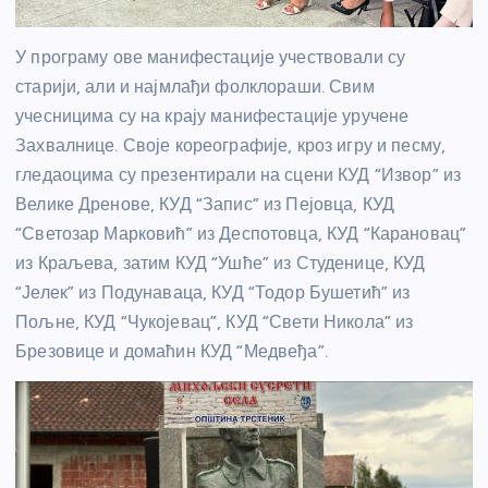
У програму ове манифестације учествовали су
старији, али и најмлађи фолклораши. Свим
учесницима су на крају манифестације уручене
Захвалнице. Своје кореографије, кроз игру и песму,
гледаоцима су презентирали на сцени КУД “Извор” из
Велике Дренове, КУД “Запис” из Пејовца, КУД
“Светозар Марковић” из Деспотовца, КУД “Карановац”
из Краљева, затим КУД “Ушће” из Студенице, КУД
“Јелек” из Подунаваца, КУД “Тодор Бушетић” из
Пољне, КУД “Чукојевац”, КУД “Свети Никола” из
Брезовице и домаћин КУД “Медвеђа”.