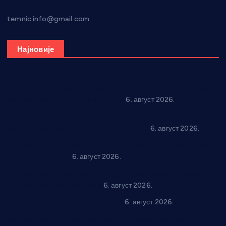
temnic.info@gmail.com
Најновије
Вражогрнци чувају традицију: “Михољски сусрети села”
уз спортска надметања и забаву
6. август 2026.
Варварин подржао 25 нових предузетника: За
самозапошљавање по 380.000 динара
6. август 2026.
“Трстеник на Морави” од 10. до 16. августа: Богат програм
за све генерације
6. август 2026.
“Да се ради и гради по твом”: Трстеник улаже 4 милиона
динара у пројекте грађана
6. август 2026.
In memoriam: Тања Вилотијевић
6. август 2026.
Даница Петровић оживљава лик и дело Десанке