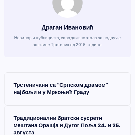
Драган Ивановић
Новинар и публициста, сарадник портала за подручје
општине Трстеник од 2016. године.
К
Трстеничани са “Српском драмом”
р
најбољи и у Мркоњић Граду
е
Традиционални братски сусрети
т
мештана Орашја и Дугог Поља 24. и 25.
августа