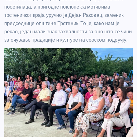
посетилаца, а пригодне поклоне са мотивима
трстеничког краја уручио је Дејан Раковац, заменик
председнице општине Трстеник. То је, како нам је
рекао, један мали знак захвалности за оно што се чини
за очување традиције и културе на сеоском подручју.