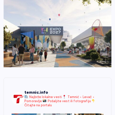
temnic.info
Najbrže lokalne vesti
Temnić • Levač •
Pomoravlje
Pošaljite vest ili fotografiju
Čitajte na portalu