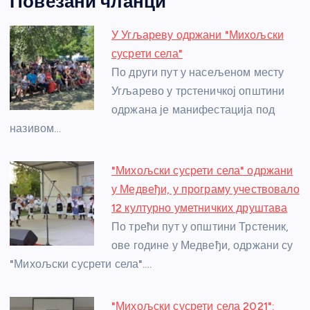
Повезани чланци
c
ss
itt
er
at
ss
er
ail
ar
e
e
er
s
a
e
e
У Угљареву одржани "Михољски
b
n
A
g
st
сусрети села"
o
g
p
e
По други пут у насељеном месту
o
er
p
Угљарево у трстеничкој општини
одржана је манифестација под
k
називом…
"Михољски сусрети села" одржани
у Медвеђи, у програму учествовало
12 културно уметничких друштава
По трећи пут у општини Трстеник,
ове године у Медвеђи, одржани су
"Михољски сусрети села".…
"Михољски сусрети села 2021":