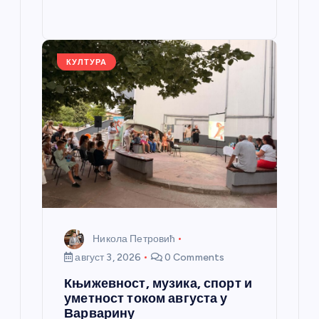
o
g
p
e
st
o
er
p
k
КУЛТУРА
Никола Петровић
август 3, 2026
0 Comments
Књижевност, музика, спорт и
уметност током августа у
Варварину