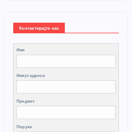
Контактирајте нас
Име
Имејл адреса
Предмет
Порука