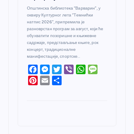
Општинска библиотека “Варварин”, у
оквиру Културног лета “Темнићки
натпис 2026”, припремила је
разноврстан програм за август, који ће
обухватити позоришне и књижевне
садржаје, представљање књиге, рок
концерт, традиционалне
манифестације, спортске…
F
M
T
Vi
W
M
a
e
w
b
h
e
Pi
E
S
c
ss
itt
er
at
ss
nt
m
h
e
e
er
s
a
er
ail
ar
b
n
A
g
e
e
o
g
p
e
st
o
er
p