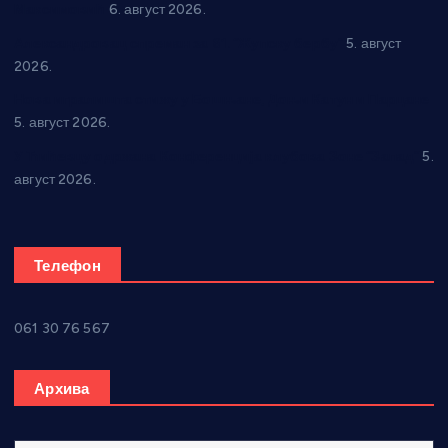
Максимовић
6. август 2026.
Александровац спреман за 61. “Жупску бербу”
5. август
2026.
Нова игралишта стижу у Бошњане, Доњи Катун и Парцане
5. август 2026.
У Ћићевцу одржана Конференција клубова Зоне “Запад”
5.
август 2026.
Телефон
061 30 76 567
Архива