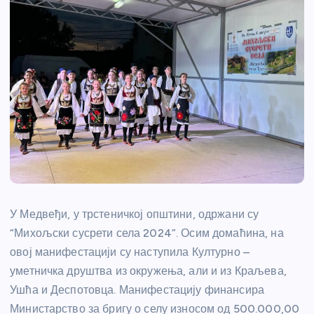
У Медвеђи, у трстеничкој општини, одржани су
“Михољски сусрети села 2024”. Осим домаћина, на
овој манифестацији су наступила Културно –
уметничка друштва из окружења, али и из Краљева,
Ушћа и Деспотовца. Манифестацију финансира
Министарство за бригу о селу износом од 500.000,00