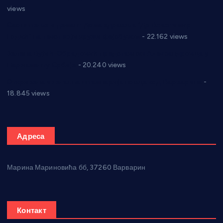
views
Саопштење и демант Дома здравља “Др Властимир
Годић” на текст који кружи фејсбуком
- 22.162 views
Јелена Вујић-Обрадовић представник Александровца у
Парламенту Србије
- 20.240 views
Откривена илегална штампарија новца код Варварина
-
18.845 views
Адреса
Марина Мариновића бб, 37260 Варварин
Контакт