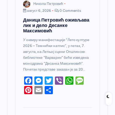
Никола Петровић
август 6, 2026
0 Comments
Даница Петровић оживљава
лик и дело Десанке
Максимовић
У оквиру манифестације “Лето културе
2026 – Темнићки натпис”, у петак, 7.
августа, на Летњој сцени Општинске
библиотеке “Варварин” биће изведена
монодрама “Десанка Максимовић”.
Почетак представе заказан је за 20…
F
M
T
Vi
W
M
a
e
w
b
h
e
Pi
E
S
c
ss
itt
er
at
ss
nt
m
h
e
e
er
s
a
er
ail
ar
b
n
A
g
e
e