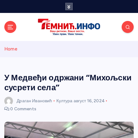
S
k
i
p
t
o
Темнићки
c
Home
o
n
информативн
t
e
У Медвеђи одржани “Михољски
и портал
n
сусрети села”
t
Драган Ивановић
Култура
август 16, 2024
0 Comments