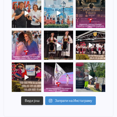
Види још
Запрати на Инстаграму