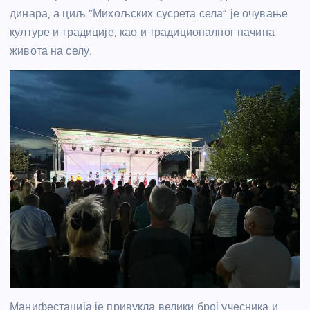
динара, а циљ “Михољских сусрета села” је очување
културе и традиције, као и традиционалног начина
живота на селу.
Манифестација је привукла велики број учесника и