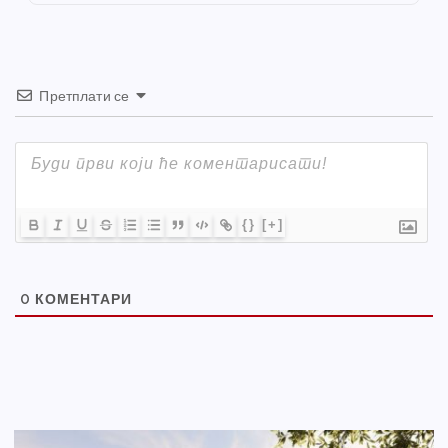
k
Претплати се
{}
[+]
0
КОМЕНТАРИ