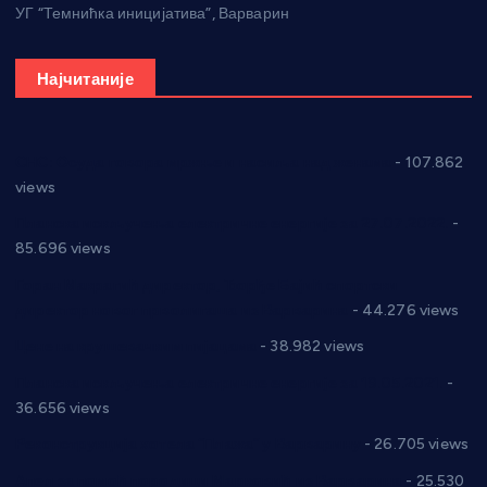
УГ “Темнићка иницијатива”, Варварин
Најчитаније
СНС: Осуда говора мржње и насиља над женама
- 107.862
views
Планска искључења електричне енергије за 27.07.2022.
-
85.696 views
Горан Макрагић директор, Ђорђе Бајић спортски
директор новог прволигаша из Варварина
- 44.276 views
Цене на крушевачким пијацама
- 38.982 views
Планска искључења електричне енергије за 19.05.2021.
-
36.656 views
Реконструкција хотела “Плажа” у Варварину
- 26.705 views
Апел за помоћ породици Марковић из Варварина
- 25.530