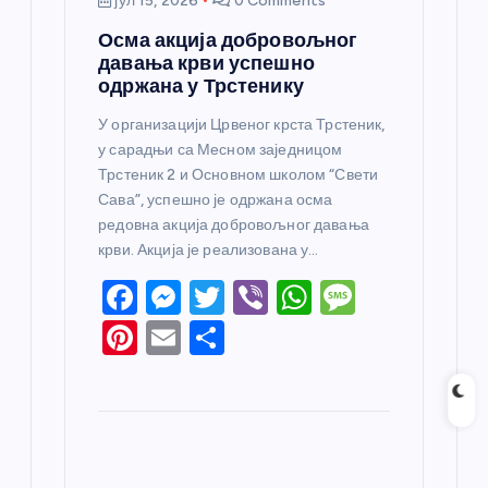
јул 15, 2026
0 Comments
Осма акција добровољног
давања крви успешно
одржана у Трстенику
У организацији Црвеног крста Трстеник,
у сарадњи са Месном заједницом
Трстеник 2 и Основном школом “Свети
Сава”, успешно је одржана осма
редовна акција добровољног давања
крви. Акција је реализована у…
F
M
T
Vi
W
M
a
e
w
b
h
e
Pi
E
S
c
ss
itt
er
at
ss
nt
m
h
e
e
er
s
a
er
ail
ar
b
n
A
g
e
e
o
g
p
e
st