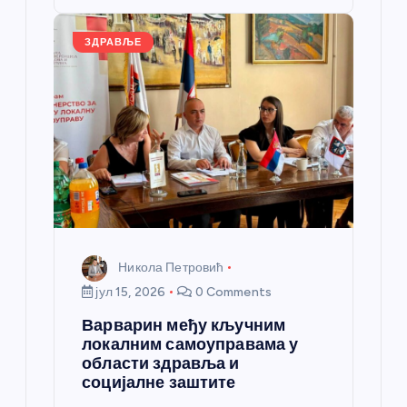
o
er
p
k
ЗДРАВЉЕ
Никола Петровић
јул 15, 2026
0 Comments
Варварин међу кључним
локалним самоуправама у
области здравља и
социјалне заштите