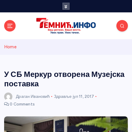
S
k
i
p
t
o
Темнићки
c
Home
o
n
информативн
t
e
У СБ Меркур отворена Музејска
и портал
n
поставка
t
Драган Ивановић
Здравље
јул 11, 2017
0 Comments