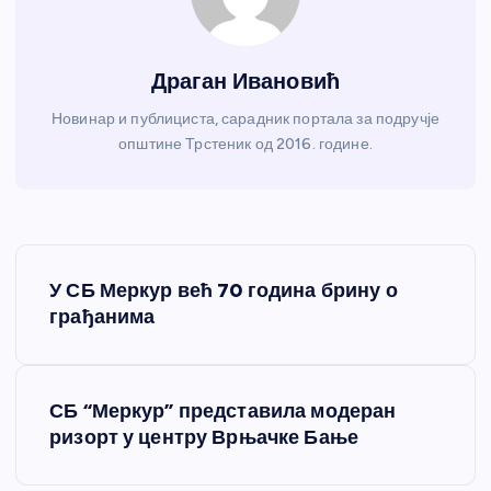
Драган Ивановић
Новинар и публициста, сарадник портала за подручје
општине Трстеник од 2016. године.
К
У СБ Меркур већ 70 година брину о
р
грађанима
е
СБ “Меркур” представила модеран
т
ризорт у центру Врњачке Бање
а