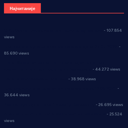
Најчитаније
СНС: Осуда говора мржње и насиља над женама
- 107.854
views
Планска искључења електричне енергије за 27.07.2022.
-
85.690 views
Горан Макрагић директор, Ђорђе Бајић спортски
директор новог прволигаша из Варварина
- 44.272 views
Цене на крушевачким пијацама
- 38.968 views
Планска искључења електричне енергије за 19.05.2021.
-
36.644 views
Реконструкција хотела “Плажа” у Варварину
- 26.695 views
Апел за помоћ породици Марковић из Варварина
- 25.524
views