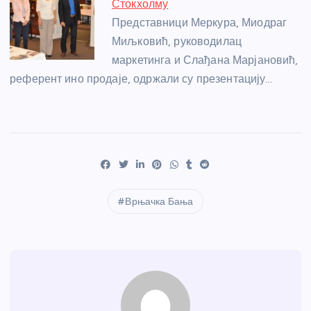
Стокхолму
Представници Меркура, Миодраг
Миљковић, руководилац
маркетинга и Слађана Марјановић,
референт ино продаје, одржали су презентацију…
Врњачка Бања