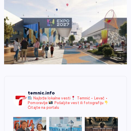
temnic.info
Najbrže lokalne vesti
Temnić • Levač •
Pomoravlje
Pošaljite vest ili fotografiju
Čitajte na portalu