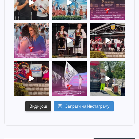
Види још
Запрати на Инстаграму