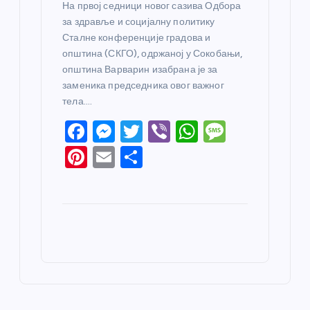
На првој седници новог сазива Одбора
за здравље и социјалну политику
Сталне конференције градова и
општина (СКГО), одржаној у Сокобањи,
општина Варварин изабрана је за
заменика председника овог важног
тела.…
F
M
T
Vi
W
M
a
e
w
b
h
e
Pi
E
S
c
ss
itt
er
at
ss
nt
m
h
e
e
er
s
a
er
ail
ar
b
n
A
g
e
e
o
g
p
e
st
o
er
p
k