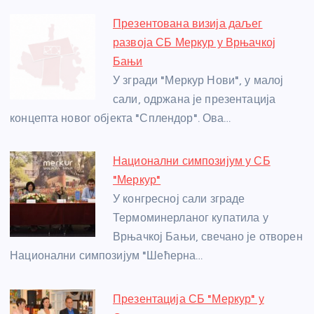
e
e
er
s
a
e
e
Презентована визија даљег
b
n
A
g
st
развоја СБ Меркур у Врњачкој
o
g
p
e
Бањи
o
er
p
У згради "Меркур Нови", у малој
сали, одржана је презентација
k
концепта новог објекта "Сплендор". Ова…
Национални симпозијум у СБ
"Меркур"
У конгресној сали зграде
Термоминерланог купатила у
Врњачкој Бањи, свечано је отворен
Национални симпозијум "Шећерна…
Презентација СБ "Меркур" у