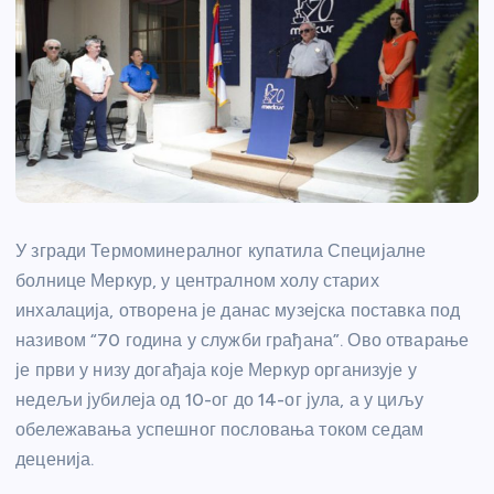
У згради Термоминералног купатила Специјалне
болнице Меркур, у централном холу старих
инхалација, отворена је данас музејска поставка под
називом “70 година у служби грађана”. Ово отварање
је први у низу догађаја које Меркур организује у
недељи јубилеја од 10-ог до 14-ог јула, а у циљу
обележавања успешног пословања током седам
деценија.