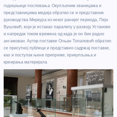
годишњице пословања. Окупљеним званицама и
представницима медија обратио се и представник
руководства Меркура из неког ранијег периода, Пејо
Вушовић, који је истакао паралелу у развоју Установе
и напредак током времена од када је он био радно
ангажован. Аутор поставке Огњан Топаловић обратио
се присутној публици и представио садржај поставке,
као и поступак њене припреме, прикупљања и
креирања материјала.