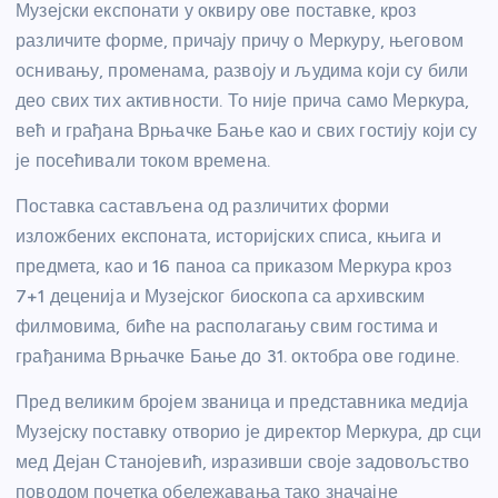
Музејски експонати у оквиру ове поставке, кроз
различите форме, причају причу о Меркуру, његовом
оснивању, променама, развоју и људима који су били
део свих тих активности. То није прича само Меркура,
већ и грађана Врњачке Бање као и свих гостију који су
је посећивали током времена.
Поставка састављена од различитих форми
изложбених експоната, историјских списа, књига и
предмета, као и 16 паноа са приказом Меркура кроз
7+1 деценија и Музејског биоскопа са архивским
филмовима, биће на располагању свим гостима и
грађанима Врњачке Бање до 31. октобра ове године.
Пред великим бројем званица и представника медија
Музејску поставку отворио је директор Меркура, др сци
мед Дејан Станојевић, изразивши своје задовољство
поводом почетка обележавања тако значајне