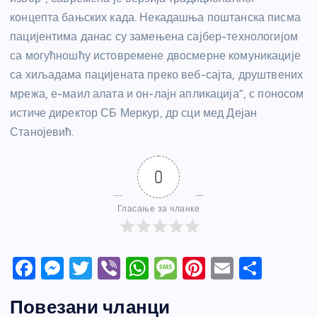
концепта бањских када. Некадашња поштанска писма
пацијентима данас су замењена сајбер-технологијом
са могућношћу истовремене двосмерне комуникације
са хиљадама пацијената преко веб-сајта, друштвених
мрежа, е-маил алата и он-лајн апликација”, с поносом
истиче директор СБ Меркур, др сци мед Дејан
Станојевић.
0
Гласање за чланке
F
M
T
Vi
W
M
Pi
E
S
a
e
w
b
h
e
nt
m
h
Повезани чланци
c
ss
itt
er
at
ss
er
ail
ar