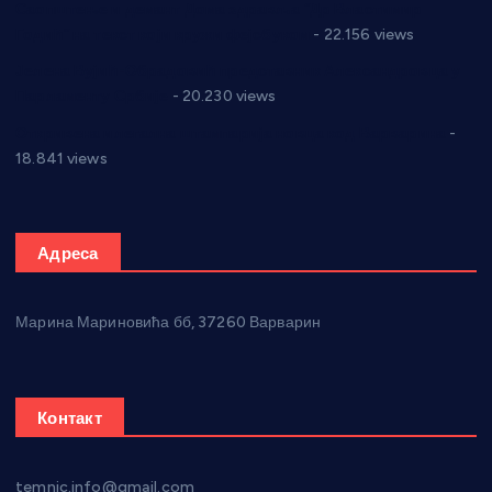
Саопштење и демант Дома здравља “Др Властимир
Годић” на текст који кружи фејсбуком
- 22.156 views
Јелена Вујић-Обрадовић представник Александровца у
Парламенту Србије
- 20.230 views
Откривена илегална штампарија новца код Варварина
-
18.841 views
Адреса
Марина Мариновића бб, 37260 Варварин
Контакт
temnic.info@gmail.com