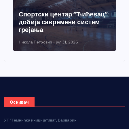
Спортски центар “Ћићевац”
добија савремени систем
грејања
Никола Петровић
јул 31, 2026
Оснивач
УГ “Темнићка иницијатива”, Варварин