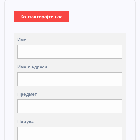
Контактирајте нас
Име
Имејл адреса
Предмет
Порука