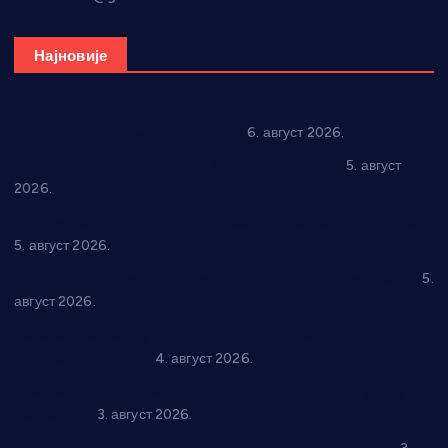
Најновије
In memoriam: Тања Вилотијевић
6. август 2026.
Александровац спреман за 61. “Жупску бербу”
5. август
2026.
Нова игралишта стижу у Бошњане, Доњи Катун и Парцане
5. август 2026.
У Ћићевцу одржана Конференција клубова Зоне “Запад”
5.
август 2026.
Четири учионице у старом делу ОШ “Јован Курсула”
добијају ново рухо
4. август 2026.
Књижевност, музика, спорт и уметност током августа у
Варварину
3. август 2026.