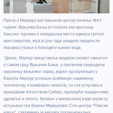
Прича о Меркуру као бањском центру почиње 1947.
године. Врњачка Бања је позната као краљица
бањског туризма и некадашње место одмора српске
аристократије, која је још тада увидела предности
боравка у бањи и благодети њених вода.
“Данас, Меркур представља модеран ризорт смештен
у самом срцу Врњачке Бање, у прелепом природном
окружењу врњачког парка, једног од најлепших у
Европи. Меркур успешно комбинује савремену
технологију и комфоран смештај, са спа услугама и
природним богатством Србије, пружајући пацијентима
здравље и лепоту. Купање у минералној води којом су
испуњени сви базени Меркуровог Спа центра “Римски
извор”, савремена је верзија традиционалног