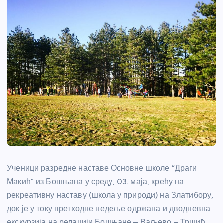
Ученици разредне наставе Основне школе “Драги
Макић” из Бошњана у среду, 03. маја, крећу на
рекреативну наставу (школа у природи) на Златибору,
док је у току претходне недеље одржана и дводневна
екскурзија на релацији Бошњане – Ваљево – Тршић.