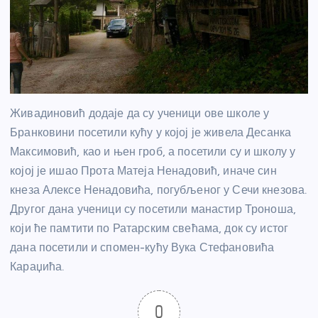
Живадиновић додаје да су ученици ове школе у
Бранковини посетили кућу у којој је живела Десанка
Максимовић, као и њен гроб, а посетили су и школу у
којој је ишао Прота Матеја Ненадовић, иначе син
кнеза Алексе Ненадовића, погубљеног у Сечи кнезова.
Другог дана ученици су посетили манастир Троноша,
који ће памтити по Ратарским свећама, док су истог
дана посетили и спомен-кућу Вука Стефановића
Караџића.
0