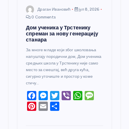
Драган Ивановић
јул 8, 2026
0 Comments
Дом ученика у Трстенику
спреман за нову генерацију
станара
За многе младе који због школовања
напуштају породични дом, Дом ученика
средњих школа у Трстенику није само
место за смештај, већ друга кућа,
сигурно уточиште и простор у коме
стичу…
F
M
T
Vi
W
M
a
e
w
b
h
e
Pi
E
S
c
ss
itt
er
at
ss
nt
m
h
e
e
er
s
a
er
ail
ar