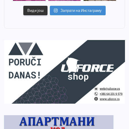
Види још
Запрати на Инстаграму