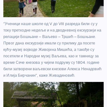
“Ученици наше школе од V до VIII разреда били су у
току претходне недеље и на дводневној екскурзији на
релацији Бошњане – Ваљево – Тршић – Бошњане.
Првог дана екскурзије имали су прилику да посете
кућу-музеј војводе Живојина Мишића, а такође су
посетили и Народни музеј Ваљева, као и тамницу за
време Сече кнезова у чијем подруму су 1804. године
били затворени ваљевски кнезови Алекса Ненадовић
и Илија Бирчанин”, каже Живадиновић.