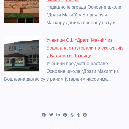
Недавно је зграда Основне школе
"Драги Макић" у Бошњану и
Маскару добила посебну ноту и…
Ученици ОШ "Драги Макић" из
Бошњана отпутовали на екскурзију
у Ваљево и Лозницу
Ученици предметне наставе
Основне школе "Драги Макић" из
Бошњана данас су у раним јутарњим часовима…