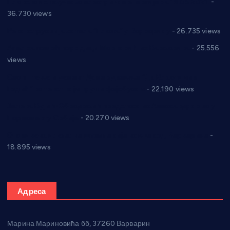
Планска искључења електричне енергије за 19.05.2021.
-
36.730 views
Реконструкција хотела “Плажа” у Варварину
- 26.735 views
Апел за помоћ породици Марковић из Варварина
- 25.556
views
Саопштење и демант Дома здравља “Др Властимир
Годић” на текст који кружи фејсбуком
- 22.190 views
Јелена Вујић-Обрадовић представник Александровца у
Парламенту Србије
- 20.270 views
Откривена илегална штампарија новца код Варварина
-
18.895 views
Адреса
Марина Мариновића бб, 37260 Варварин