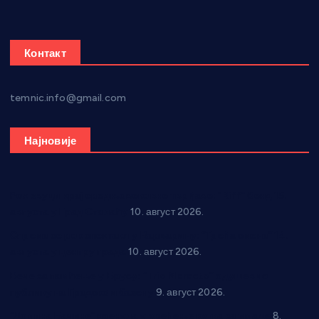
Контакт
temnic.info@gmail.com
Најновије
Рок звуци крај средњовековне тврђаве: “Riff” бенд 15.
августа у Град Сталаћу
10. август 2026.
Спрема се рок спектакл у Варварину: “Трећа смена” 14.
августа у центру града
10. август 2026.
Вече за памћење у Брусу: “Trio Maracto” одушевио
публику на Градском базену
9. август 2026.
“Долина Бачине” кренула у уређење кутка за младе
8.