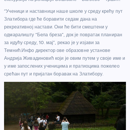
“Ученици и наставници наше школе у среду крећу пут
Златибора где ће боравити седам дана на
рекреативној настави. Они ће бити смештени у
одмаралишту “Бела бреза”, док је повратак планиран
за идућу среду, 10. мај”, рекао је у изјави за
Темнић.Инфо директор ове образовне установе
Андрија Живадиновић који је овим путем у своје име и
у име запослених ученицима и пратиоцима пожелео
срећан пут и пријатан боравак на Златибору.