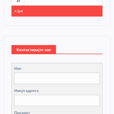
31
« јул
Контактирајте нас
Име
Имејл адреса
Предмет