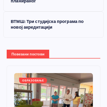
планираног
е
т
ВТМШ: Три студијска програма по
новој акредитацији
а
њ
е
Повезани постови
ч
л
ОБРАЗОВАЊЕ
а
н