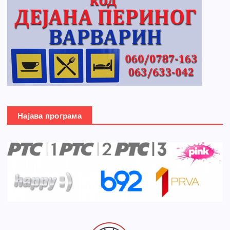
Најава програма