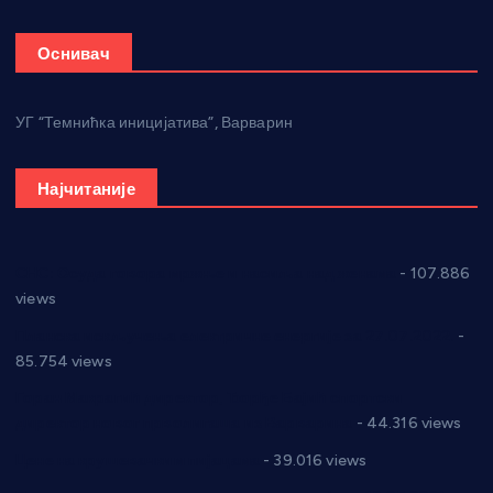
Оснивач
УГ “Темнићка иницијатива”, Варварин
Најчитаније
СНС: Осуда говора мржње и насиља над женама
- 107.886
views
Планска искључења електричне енергије за 27.07.2022.
-
85.754 views
Горан Макрагић директор, Ђорђе Бајић спортски
директор новог прволигаша из Варварина
- 44.316 views
Цене на крушевачким пијацама
- 39.016 views