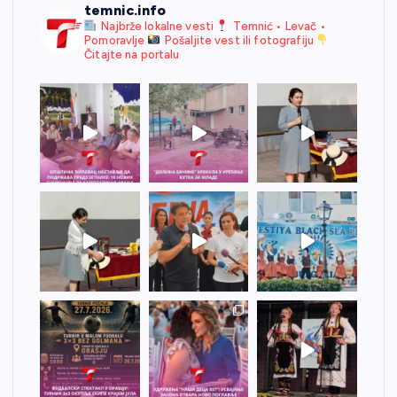
temnic.info
Najbrže lokalne vesti
Temnić • Levač •
Pomoravlje
Pošaljite vest ili fotografiju
Čitajte na portalu