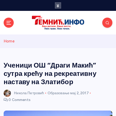
S
k
i
p
t
o
Темнићки
c
Home
o
n
информативн
t
e
Ученици ОШ “Драги Макић”
и портал
n
сутра крећу на рекреативну
t
наставу на Златибор
Никола Петровић
Образовање
мај 2, 2017
0 Comments