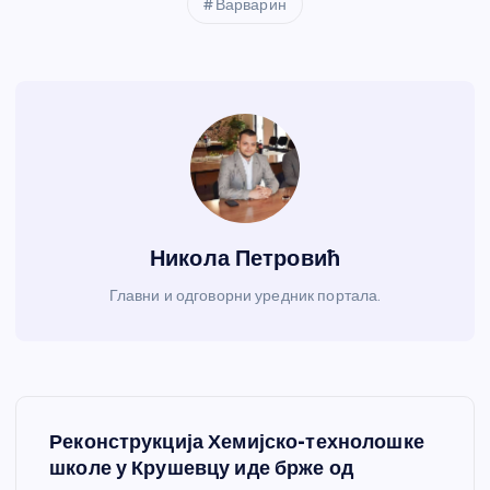
Варварин
Никола Петровић
Главни и одговорни уредник портала.
К
Реконструкција Хемијско-технолошке
р
школе у Крушевцу иде брже од