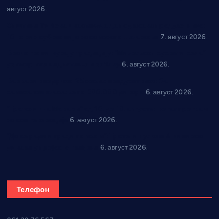
август 2026.
Општина Ћићевац наставља да подржава предузетнике:
10 нових субвенција за самозапошљавање
7. август 2026.
Вражогрнци чувају традицију: “Михољски сусрети села”
уз спортска надметања и забаву
6. август 2026.
Варварин подржао 25 нових предузетника: За
самозапошљавање по 380.000 динара
6. август 2026.
“Трстеник на Морави” од 10. до 16. августа: Богат програм
за све генерације
6. август 2026.
“Да се ради и гради по твом”: Трстеник улаже 4 милиона
динара у пројекте грађана
6. август 2026.
Телефон