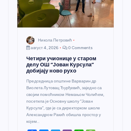
к
а
Никола Петровић
август 4, 2026
0 Comments
Четири учионице у старом
делу ОШ “Јован Курсула”
добијају ново рухо
Председница општине Варварин др
Виолета Лутовац Ђурђевић, заједно са
својим помоћником Немањом Чолићем,
посетила је Основну школу “Јован
Курсула”, где је са директорком школе
Александром Ракић обишла простор у
којем…