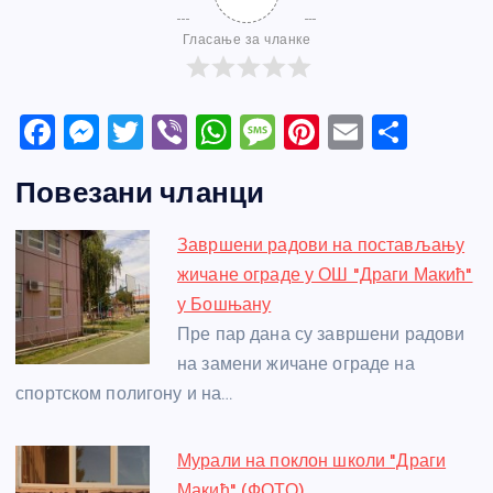
Гласање за чланке
F
M
T
Vi
W
M
Pi
E
S
a
e
w
b
h
e
nt
m
h
Повезани чланци
c
ss
itt
er
at
ss
er
ail
ar
e
e
er
s
a
e
e
Завршени радови на постављању
b
n
A
g
st
жичане ограде у ОШ "Драги Макић"
o
g
p
e
у Бошњану
o
er
p
Пре пар дана су завршени радови
на замени жичане ограде на
k
спортском полигону и на…
Мурали на поклон школи "Драги
Макић" (ФОТО)