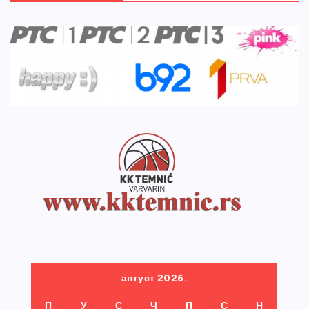
август 2026.
П
У
С
Ч
П
С
Н