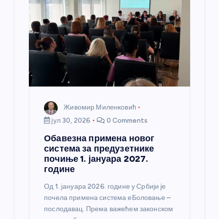
Живомир Миленковић
јул 30, 2026
0 Comments
Обавезна примена новог
система за предузетнике
почиње 1. јануара 2027.
године
Од 1. јануара 2026. године у Србији је
почела примена система еБоловање –
послодавац. Према важећем законском