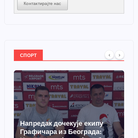
Контактирајте нас
СПОРТ
чекује екипу
Спортски центар
из Београда:
добија савремени