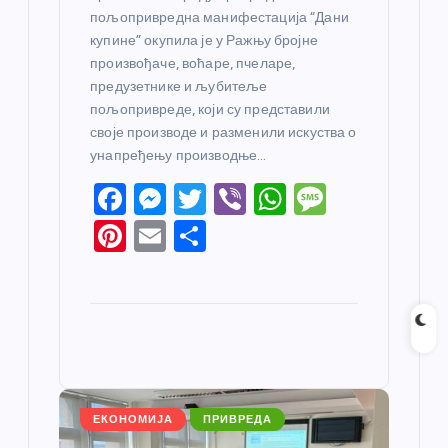
пољопривредна манифестација “Дани
купине” окупила је у Ражњу бројне
произвођаче, воћаре, пчеларе,
предузетнике и љубитеље
пољопривреде, који су представили
своје производе и разменили искуства о
унапређењу производње…
F
M
T
Vi
W
M
a
e
w
b
h
e
Pi
E
S
c
ss
itt
er
at
ss
nt
m
h
e
e
er
s
a
er
ail
ar
b
n
A
g
e
e
o
g
p
e
st
o
er
p
k
ЕКОНОМИЈА
ПРИВРЕДА