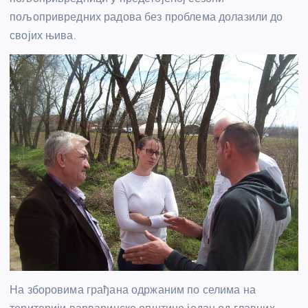
пољопривредних радова без проблема долазили до
својих њива.
На зборовима грађана одржаним по селима на