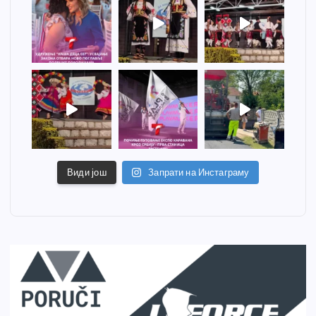
Види још
Запрати на Инстаграму