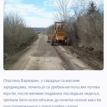
Општина Варварин, у сарадњи са месним
заједницама, почела је са уређењем пољских путева
који би, после великих падавина последњих недеља,
требали бити оспособљени до почетка сезоне како би
пољопривредници у предстојећој сезони