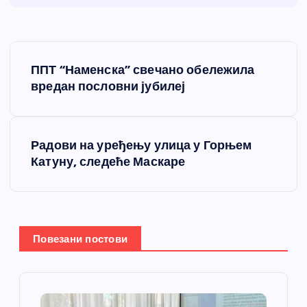
К
ППТ “Наменска” свечано обележила
р
вредан пословни јубилеј
е
Радови на уређењу улица у Горњем
т
Катуну, следеће Маскаре
а
њ
Повезани постови
е
ч