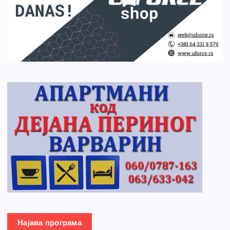
Најава програма