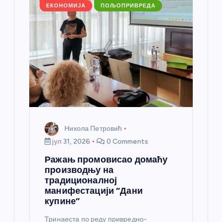
л
ЕКОНОМИЈА
ПОЉОПРИВРЕДА
а
н
к
а
Никола Петровић
јул 31, 2026
0 Comments
Ражањ промовисао домаћу
производњу на
традиционалној
манифестацији “Дани
купине”
Тринаеста по реду привредно-