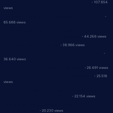
СНС: Осуда говора мржње и насиља над женама
- 107.854
views
Планска искључења електричне енергије за 27.07.2022.
-
85.688 views
Горан Макрагић директор, Ђорђе Бајић спортски
директор новог прволигаша из Варварина
- 44.266 views
Цене на крушевачким пијацама
- 38.966 views
Планска искључења електричне енергије за 19.05.2021.
-
36.640 views
Реконструкција хотела “Плажа” у Варварину
- 26.691 views
Апел за помоћ породици Марковић из Варварина
- 25.518
views
Саопштење и демант Дома здравља “Др Властимир
Годић” на текст који кружи фејсбуком
- 22.154 views
Јелена Вујић-Обрадовић представник Александровца у
Парламенту Србије
- 20.230 views