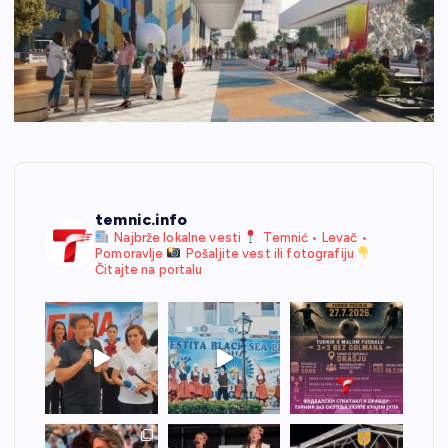
temnic.info
Najbrže lokalne vesti
Temnić • Levač •
Pomoravlje
Pošaljite vest ili fotografiju
Čitajte na portalu