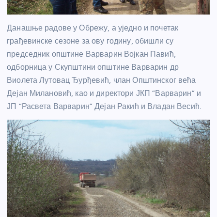
Данашње радове у Обрежу, а уједно и почетак
грађевинске сезоне за ову годину, обишли су
председник општине Варварин Војкан Павић,
одборница у Скупштини општине Варварин др
Виолета Лутовац Ђурђевић, члан Општинског већа
Дејан Милановић, као и директори ЈКП “Варварин” и
ЈП “Расвета Варварин” Дејан Ракић и Владан Весић.