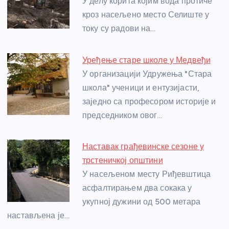
o
g
p
e
У делу корита којим вода протиче
o
er
p
кроз насељено место Селиште у
току су радови на…
k
Уређење старе школе у Медвеђи
У организацији Удружења "Стара
школа" ученици и ентузијасти,
заједно са професором историје и
председником овог…
Наставак грађевинске сезоне у
трстеничкој општини
У насељеном месту Риђевштица
асфалтирањем два сокака у
укупној дужини од 500 метара
настављена је…