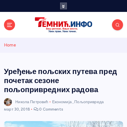
S
k
i
p
t
o
Темнићки
c
Home
o
n
информативн
t
e
Уређење пољских путева пред
и портал
n
почетак сезоне
t
пољопривредних радова
Никола Петровић
Економија
,
Пољопривреда
март 30, 2018
0 Comments