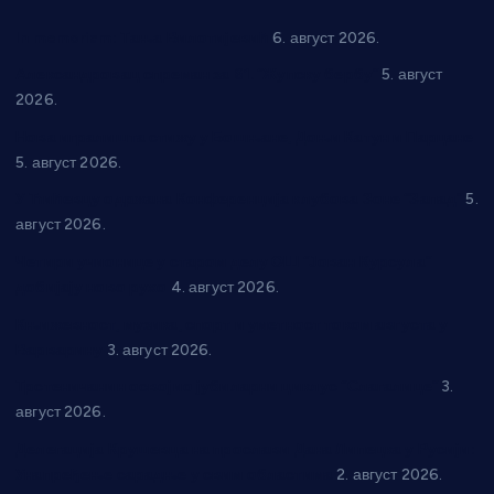
In memoriam: Тања Вилотијевић
6. август 2026.
Александровац спреман за 61. “Жупску бербу”
5. август
2026.
Нова игралишта стижу у Бошњане, Доњи Катун и Парцане
5. август 2026.
У Ћићевцу одржана Конференција клубова Зоне “Запад”
5.
август 2026.
Четири учионице у старом делу ОШ “Јован Курсула”
добијају ново рухо
4. август 2026.
Књижевност, музика, спорт и уметност током августа у
Варварину
3. август 2026.
Трстеничанин освојио јубиларни циклус “Слагалице”
3.
август 2026.
Делегација Крушевца на прослави Дана Липецка у Русији:
Унапређење сарадње у свим областима
2. август 2026.