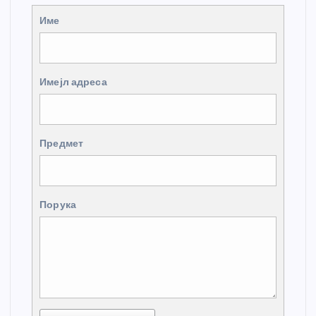
Име
Имејл адреса
Предмет
Порука