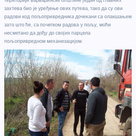
територији варваринске општине један од главних
захтева био је уређење ових путева, тако да су ови
радови код пољопривредника дочекани са олакшањем
зато што ће, са почетком радова у пољу, моћи
несметано да дођу до својих парцела
пољопривредном механизацијом.