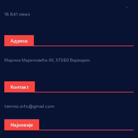
Откривена илегална штампарија новца код Варварина
-
18.841 views
Адреса
Марина Мариновића бб, 37260 Варварин
Контакт
temnic.info@gmail.com
Најновије