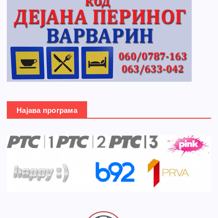
Најава програма