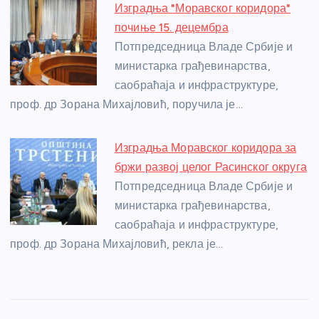
Изградња "Моравског коридора"
почиње 15. децембра
Потпредседница Владе Србије и
министарка грађевинарства,
саобраћаја и инфраструктуре,
проф. др Зорана Михајловић, поручила је…
Изградња Моравског коридора за
бржи развој целог Расинског округа
Потпредседница Владе Србије и
министарка грађевинарства,
саобраћаја и инфраструктуре,
проф. др Зорана Михајловић, рекла је…