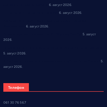
динара у пројекте грађана
6. август 2026.
In memoriam: Тања Вилотијевић
6. август 2026.
Даница Петровић оживљава лик и дело Десанке
Максимовић
6. август 2026.
Александровац спреман за 61. “Жупску бербу”
5. август
2026.
Нова игралишта стижу у Бошњане, Доњи Катун и Парцане
5. август 2026.
У Ћићевцу одржана Конференција клубова Зоне “Запад”
5.
август 2026.
Телефон
061 30 76 567