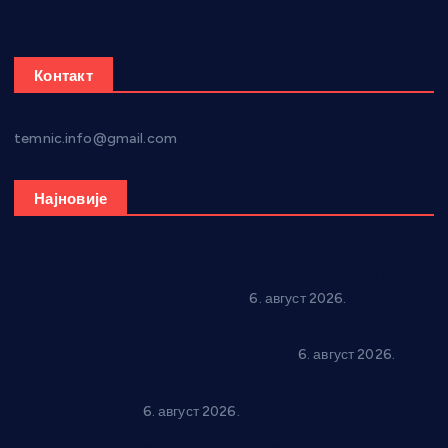
Контакт
temnic.info@gmail.com
Најновије
Вражогрнци чувају традицију: “Михољски сусрети села”
уз спортска надметања и забаву
6. август 2026.
Варварин подржао 25 нових предузетника: За
самозапошљавање по 380.000 динара
6. август 2026.
“Трстеник на Морави” од 10. до 16. августа: Богат програм
за све генерације
6. август 2026.
“Да се ради и гради по твом”: Трстеник улаже 4 милиона