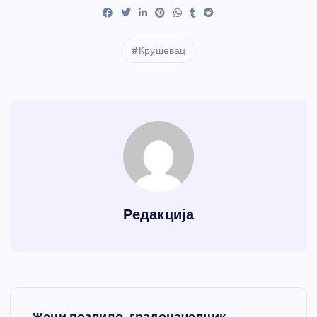
Крушевац
Редакција
К