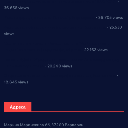
Планска искључења електричне енергије за 19.05.2021.
-
36.656 views
Реконструкција хотела “Плажа” у Варварину
- 26.705 views
Апел за помоћ породици Марковић из Варварина
- 25.530
views
Саопштење и демант Дома здравља “Др Властимир
Годић” на текст који кружи фејсбуком
- 22.162 views
Јелена Вујић-Обрадовић представник Александровца у
Парламенту Србије
- 20.240 views
Откривена илегална штампарија новца код Варварина
-
18.845 views
Адреса
Марина Мариновића бб, 37260 Варварин