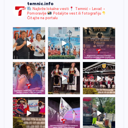
temnic.info
Najbrže lokalne vesti
Temnić • Levač •
Pomoravlje
Pošaljite vest ili fotografiju
Čitajte na portalu