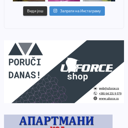
Види још
Запрати на Инстаграму