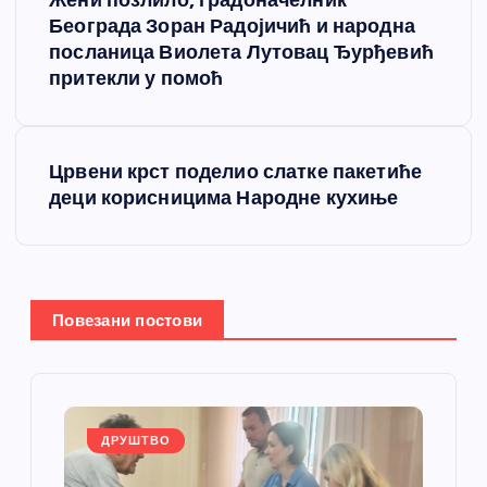
Жени позлило, градоначелник
р
Београда Зоран Радојичић и народна
посланица Виолета Лутовац Ђурђевић
е
притекли у помоћ
т
Црвени крст поделио слатке пакетиће
а
деци корисницима Народне кухиње
њ
е
Повезани постови
ч
л
а
ДРУШТВО