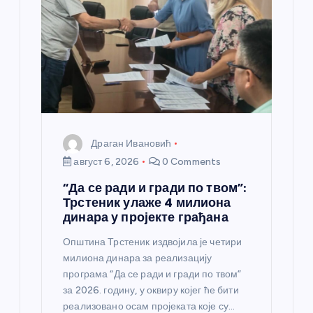
н
к
а
Драган Ивановић
август 6, 2026
0 Comments
“Да се ради и гради по твом”:
Трстеник улаже 4 милиона
динара у пројекте грађана
Општина Трстеник издвојила је четири
милиона динара за реализацију
програма “Да се ради и гради по твом”
за 2026. годину, у оквиру којег ће бити
реализовано осам пројеката које су…