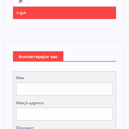
31
« јул
Контактирајте нас
Име
Имејл адреса
Предмет