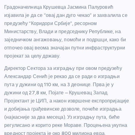
Градоначелница Крушевца Јасмина Палуровић
изјавила је да се “овај дан дуго чекао” и захвалила се
предузећу “Коридори Србије”, ресорном
Министарству, Влади и председнику Републике, на
заједничком ангажовању, помоћи и подршци, како би
отпочео овај веома значајан путни инфраструктурни
пројекат за целу државу.
Директор Сектора за изградњу при овом предузећу
Александар Сенић је рекао да се ради о изградњи
пута у дужини од 110 км, на 3 деонице. Прва је у
дужини од 27,8 км, Појате – Крушевац Запад.
Пројектант је ЦИП, а након извршене експропријације
и добијања грађевинске дозволе, почеће изградња
(најкасније за два месеца). Уз изградњу пута, биће
регулисано и корито реке Мораве. Процењена укупна
вредност пројекта је око 800 милиона евра.