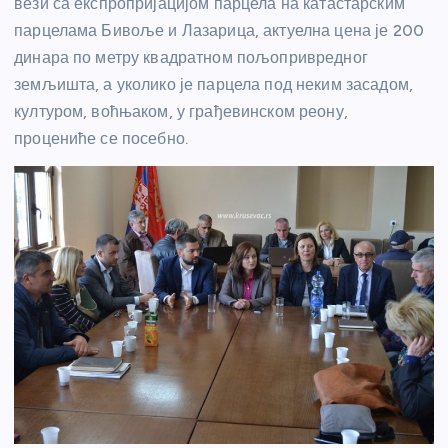
вези са експропријацијом парцела на катастарским
парцелама Бивоље и Лазарица, актуелна цена је 200
динара по метру квадратном пољопривредног
земљишта, а уколико је парцела под неким засадом,
културом, воћњаком, у грађевинском реону,
процениће се посебно.