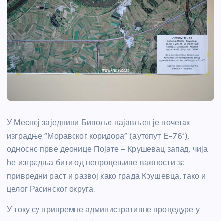
У Месној заједници Бивоље најављен је почетак
изградње “Моравског коридора” (аутопут Е-761),
односно прве деонице Појате – Крушевац запад, чија
ће изградња бити од непроцењиве важности за
привредни раст и развој како града Крушевца, тако и
целог Расинског округа.
У току су припремне административне процедуре у