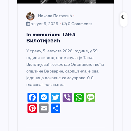
Никола Петровић
август 6, 2026
0 Comments
In memoriam: Тања
Вилотијевић
У среду, 5. августа 2026. године, у 59.
години живота, преминула је Тања
Вилотијевић, секретар Општинског већа
општине Варварин, саопштила је ова
јединица локалне самоуправе. 0 0
гласова Гласање за…
F
M
T
Vi
W
M
a
e
w
b
h
e
Pi
E
S
c
ss
itt
er
at
ss
nt
m
h
e
e
er
s
a
er
ail
ar