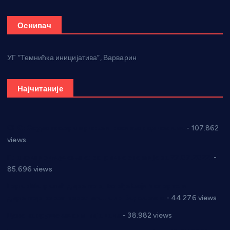
Оснивач
УГ “Темнићка иницијатива”, Варварин
Најчитаније
СНС: Осуда говора мржње и насиља над женама
- 107.862
views
Планска искључења електричне енергије за 27.07.2022.
-
85.696 views
Горан Макрагић директор, Ђорђе Бајић спортски
директор новог прволигаша из Варварина
- 44.276 views
Цене на крушевачким пијацама
- 38.982 views