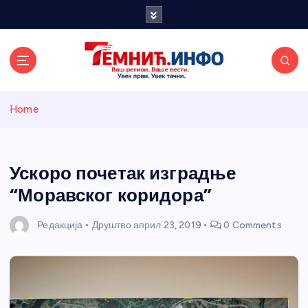
S
k
i
p
t
o
Темнићки
c
Home
o
n
информативн
t
e
Ускоро почетак изградње
и портал
n
“Моравског коридора”
t
Редакција
Друштво
април 23, 2019
0 Comments