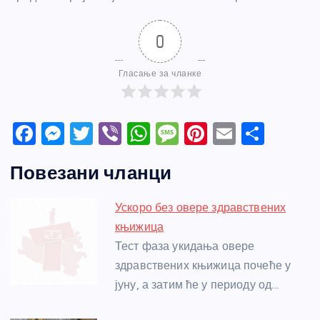
0
Гласање за чланке
F
M
T
Vi
W
M
Pi
E
S
a
e
w
b
h
e
nt
m
h
Повезани чланци
c
ss
itt
er
at
ss
er
ail
ar
e
e
er
s
a
e
e
Ускоро без овере здравствених
b
n
A
g
st
књижица
o
g
p
e
Тест фаза укидања овере
o
er
p
здравствених књижица почеће у
јуну, а затим ће у периоду од…
k