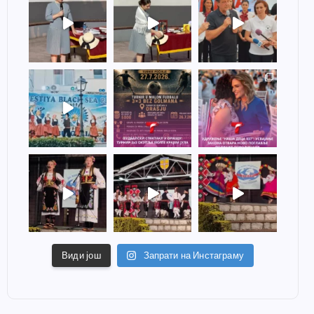
Види још
Запрати на Инстаграму