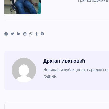
Грачац одржана 
Драган Ивановић
Новинар и публициста, сарадник по
године.
К