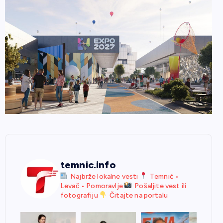
temnic.info
Najbrže lokalne vesti
Temnić •
Levač • Pomoravlje
Pošaljite vest ili
fotografiju
Čitajte na portalu