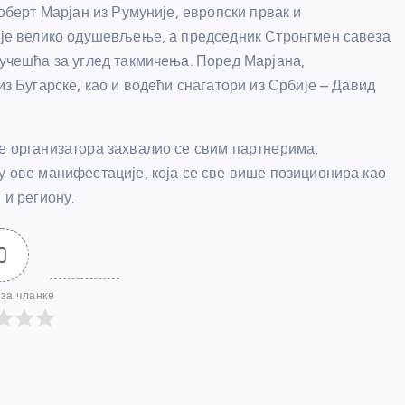
Роберт Марјан из Румуније, европски првак и
о је велико одушевљење, а председник Стронгмен савеза
 учешћа за углед такмичења. Поред Марјана,
из Бугарске, као и водећи снагатори из Србије – Давид
ме организатора захвалио се свим партнерима,
у ове манифестације, која се све више позиционира као
 и региону.
0
за чланке