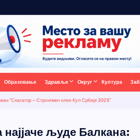
р
а
д
ативни портал
Образовање
Здравље
Округ
Култура
Заб
жан “Снагатор – Стронгмен опен Куп Србије 2025”
 најјаче људе Балкана: