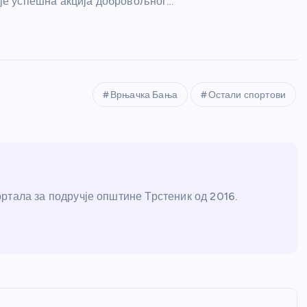
је успешна акција добровољног…
Врњачка Бања
Остали спортови
ртала за подручје општине Трстеник од 2016.