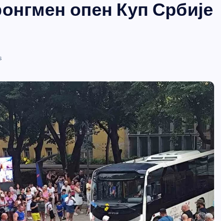
ронгмен опен Куп Србије
s