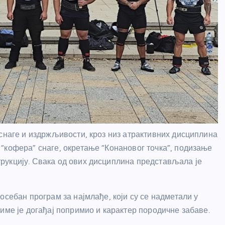
 снаге и издржљивости, кроз низ атрактивних дисциплина
“кофера” снаге, окретање “Конановог точка”, подизање
рукцију. Свака од ових дисциплина представљала је
осебан програм за најмлађе, који су се надметали у
име је догађај попримио и карактер породичне забаве.