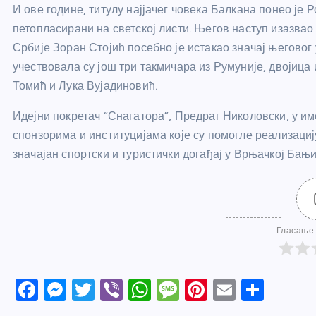
И ове године, титулу најјачег човека Балкана понео је 
петопласирани на светској листи. Његов наступ изазва
Србије Зоран Стојић посебно је истакао значај његовог
учествовала су још три такмичара из Румуније, двојица 
Томић и Лука Вујадиновић.
Идејни покретач “Снагатора”, Предраг Николовски, у и
спонзорима и институцијама које су помогле реализациј
значајан спортски и туристички догађај у Врњачкој Бањи
Гласање 
F
M
T
Vi
W
M
Pi
E
S
a
e
w
b
h
e
nt
m
h