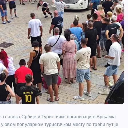
н савеза Србије и Туристичке организације Врњачка
 овом популарном туристичком месту по трећи пут је