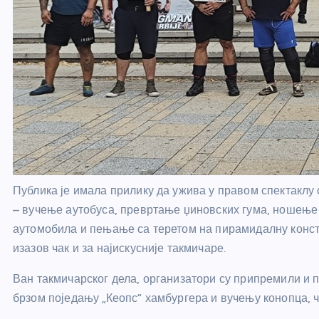
Публика је имала прилику да ужива у правом спектаклу
– вучење аутобуса, превртање џиновских гума, ношење 
аутомобила и пењање са теретом на пирамидалну конст
изазов чак и за најискусније такмичаре.
Ван такмичарског дела, организатори су припремили и п
брзом поједању „Кеопс“ хамбургера и вучењу конопца, ч