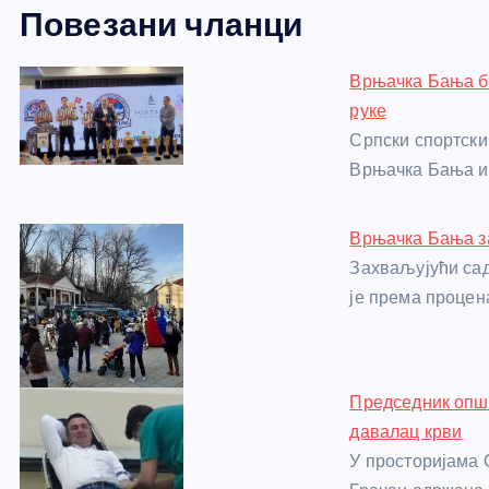
Повезани чланци
c
ss
itt
er
at
ss
er
ail
ar
e
e
er
s
a
e
e
Врњачка Бања би
b
n
A
g
st
руке
o
g
p
e
Српски спортски
o
er
p
Врњачка Бања и
k
Врњачка Бања за
Захваљујући сад
је према процен
Председник опш
давалац крви
У просторијама 