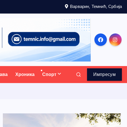
Варварин, Темнић, Србија
ава
Хроника
Спорт
Импресум