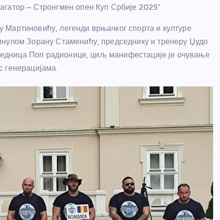
гатор – Стронгмен опен Куп Србије 2025”.
 Мартиновићу, легенди врњачког спорта и културе
инулом Зорану Стаменићу, председнику и тренеру Џудо
едседница Поп радионице, циљ манифестације је очување
с генерацијама.