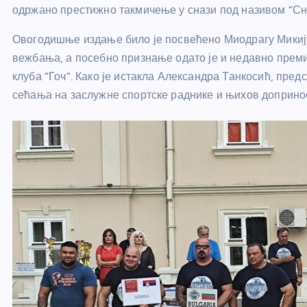
одржано престижно такмичење у снази под називом “Сна
Овогодишње издање било је посвећено Миодрагу Микију
вежбања, а посебно признање одато је и недавно прем
клуба “Гоч”. Како је истакла Александра Танкосић, пр
сећања на заслужне спортске раднике и њихов доприно