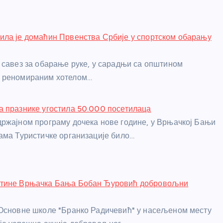
ла је домаћин Првенства Србије у спортском обарању
 савез за обарање руке, у сарадњи са општином
 реномираним хотелом…
 празнике угостила 50.000 посетилаца
ржајном програму дочека нове године, у Врњачкој Бањи
ама Туристичке организације било…
тине Врњачка Бања Бобан Ђуровић добровољни
Основне школе "Бранко Радичевић" у насељеном месту