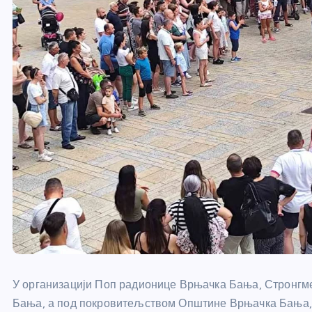
У организацији Поп радионице Врњачка Бања, Стронгме
Бања, а под покровитељством Општине Врњачка Бања, у