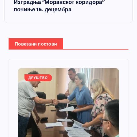
Изградња “Моравског коридора”
т
почиње 15. децембра
а
њ
Повезани постови
е
ч
л
ДРУШТВО
а
н
к