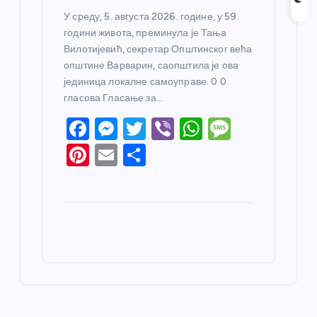
У среду, 5. августа 2026. године, у 59.
години живота, преминула је Тања
Вилотијевић, секретар Општинског већа
општине Варварин, саопштила је ова
јединица локалне самоуправе. 0 0
гласова Гласање за…
F
M
T
Vi
W
M
a
e
w
b
h
e
Pi
E
S
c
ss
itt
er
at
ss
nt
m
h
e
e
er
s
a
er
ail
ar
b
n
A
g
e
e
o
g
p
e
st
o
er
p
k