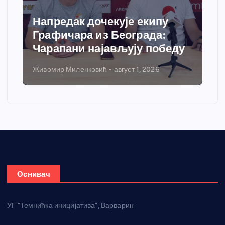
Напредак дочекује екипу
Графичара из Београда:
Чарапани најављују победу
Живомир Миленковић
август 1, 2026
Оснивач
УГ “Темнићка иницијатива”, Варварин