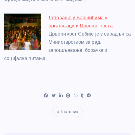
Летовање у Баошићима у
организацији Црвеног крста
Црвени крст Србије је у сарадњи са
Министарством за рад,
запошљавање, борачка и
социјална питања…
Трстеник