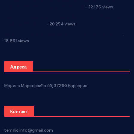
Саопштење и демант Дома здравља “Др Властимир
Годић” на текст који кружи фејсбуком
- 22.176 views
Јелена Вујић-Обрадовић представник Александровца у
Парламенту Србије
- 20.254 views
Откривена илегална штампарија новца код Варварина
-
18.861 views
Адреса
Марина Мариновића бб, 37260 Варварин
Контакт
temnic.info@gmail.com