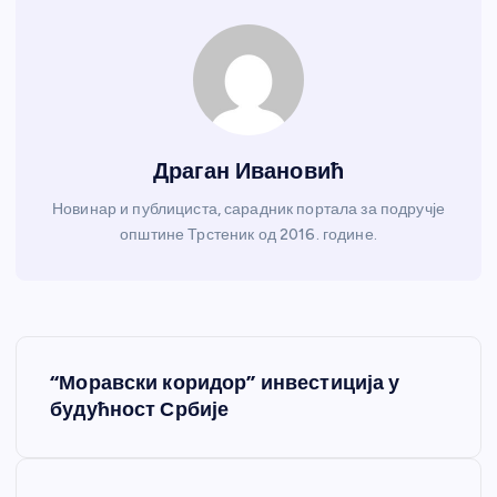
Драган Ивановић
Новинар и публициста, сарадник портала за подручје
општине Трстеник од 2016. године.
К
“Моравски коридор” инвестиција у
р
будућност Србије
е