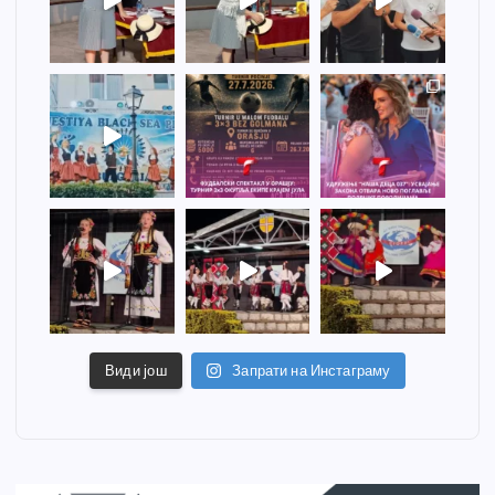
Види још
Запрати на Инстаграму