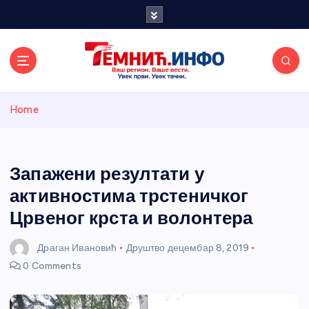
S
k
i
p
t
o
Темнићки
c
Home
o
n
информативн
t
e
Запажени резултати у
и портал
n
активностима трстеничког
t
Црвеног крста и волонтера
Драган Ивановић
Друштво
децембар 8, 2019
0 Comments