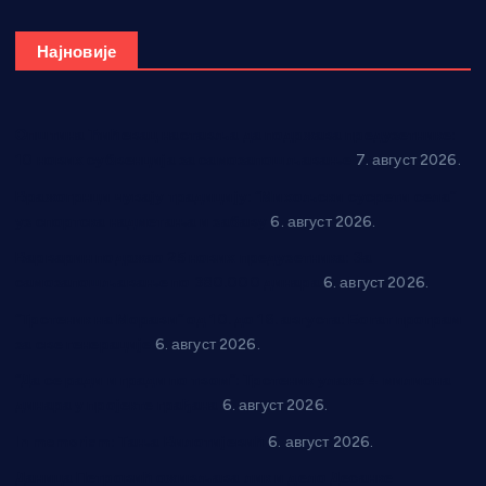
Најновије
Општина Ћићевац наставља да подржава предузетнике:
10 нових субвенција за самозапошљавање
7. август 2026.
Вражогрнци чувају традицију: “Михољски сусрети села”
уз спортска надметања и забаву
6. август 2026.
Варварин подржао 25 нових предузетника: За
самозапошљавање по 380.000 динара
6. август 2026.
“Трстеник на Морави” од 10. до 16. августа: Богат програм
за све генерације
6. август 2026.
“Да се ради и гради по твом”: Трстеник улаже 4 милиона
динара у пројекте грађана
6. август 2026.
In memoriam: Тања Вилотијевић
6. август 2026.
Даница Петровић оживљава лик и дело Десанке