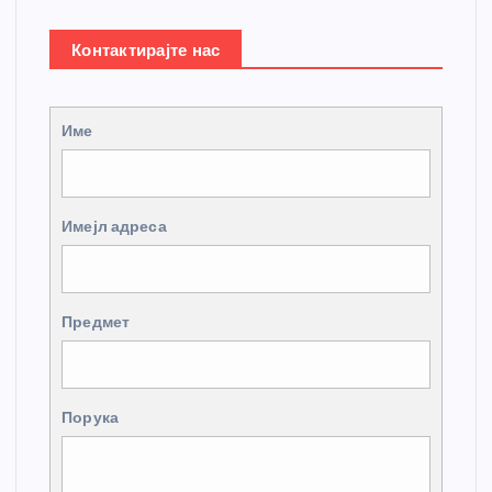
Контактирајте нас
Име
Имејл адреса
Предмет
Порука