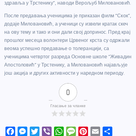
здравља у Трстенику”, наводи Верољуб Миловановић.
После предавања ученицима је приказан филм “Скок”,
додаје Миловановић, а ученици су извели кратак скеч
на ову тему и тако и они дали свој допринос. Пред крај
прошлог месеца волонтери Црвеног крста су одржали
веома успешно предавање о толеранцији, са
ученицима четвртог разреда Основне школе “Живадин
Апостоловић” у Трстенику, а Миловановић најављује
још акција и других активности у наредном периоду.
0
Гласање за чланке
F
M
T
Vi
W
M
Pi
E
S