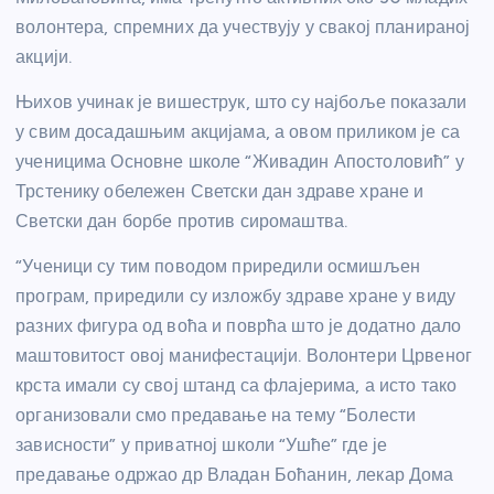
волонтера, спремних да учествују у свакој планираној
акцији.
Њихов учинак је вишеструк, што су најбоље показали
у свим досадашњим акцијама, а овом приликом је са
ученицима Основне школе “Живадин Апостоловић” у
Трстенику обележен Светски дан здраве хране и
Светски дан борбе против сиромаштва.
“Ученици су тим поводом приредили осмишљен
програм, приредили су изложбу здраве хране у виду
разних фигура од воћа и поврћа што је додатно дало
маштовитост овој манифестацији. Волонтери Црвеног
крста имали су свој штанд са флајерима, а исто тако
организовали смо предавање на тему “Болести
зависности” у приватној школи “Ушће” где је
предавање одржао др Владан Боћанин, лекар Дома