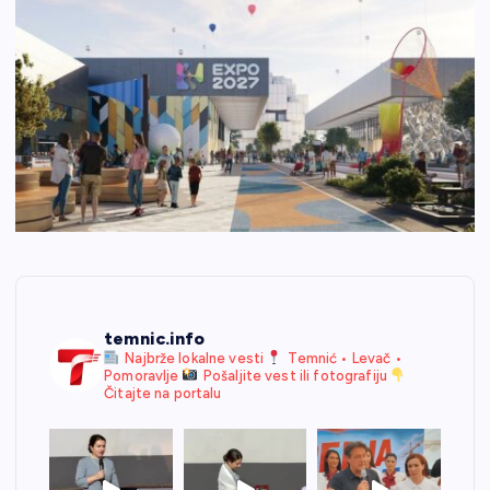
temnic.info
Najbrže lokalne vesti
Temnić • Levač •
Pomoravlje
Pošaljite vest ili fotografiju
Čitajte na portalu