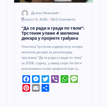
а
Драган Ивановић
август 6, 2026
0 Comments
“Да се ради и гради по твом”:
Трстеник улаже 4 милиона
динара у пројекте грађана
Општина Трстеник издвојила је четири
милиона динара за реализацију
програма “Да се ради и гради по твом”
за 2026. годину, у оквиру којег ће бити
реализовано осам пројеката које су…
F
M
T
Vi
W
M
a
e
w
b
h
e
Pi
E
S
c
ss
itt
er
at
ss
nt
m
h
e
e
er
s
a
er
ail
ar