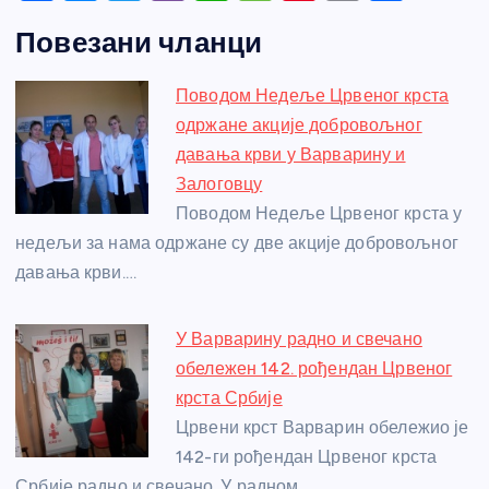
a
e
w
b
h
e
nt
m
h
Повезани чланци
c
ss
itt
er
at
ss
er
ail
ar
e
e
er
s
a
e
e
Поводом Недеље Црвеног крста
b
n
A
g
st
одржане акције добровољног
o
g
p
e
давања крви у Варварину и
o
er
p
Залоговцу
Поводом Недеље Црвеног крста у
k
недељи за нама одржане су две акције добровољног
давања крви.…
У Варварину радно и свечано
обележен 142. рођендан Црвеног
крста Србије
Црвени крст Варварин обележио је
142-ги рођендан Црвеног крста
Србије радно и свечано. У радном…