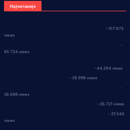
Најчитаније
СНС: Осуда говора мржње и насиља над женама
- 107.872
views
Планска искључења електричне енергије за 27.07.2022.
-
85.724 views
Горан Макрагић директор, Ђорђе Бајић спортски
директор новог прволигаша из Варварина
- 44.294 views
Цене на крушевачким пијацама
- 38.998 views
Планска искључења електричне енергије за 19.05.2021.
-
36.688 views
Реконструкција хотела “Плажа” у Варварину
- 26.721 views
Апел за помоћ породици Марковић из Варварина
- 25.546
views