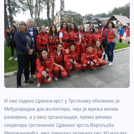
И ове године Црвени крст у Трстенику обележио је
Међународни дан волонтера, чија је мрежа веома
развијена, а у овој организацији, према речима
секретара трстеничког Црвеног крста Верољуба
Миловановића, има тренутно активних око 30 младих